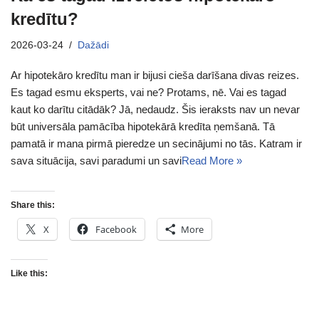
kredītu?
2026-03-24
Dažādi
Ar hipotekāro kredītu man ir bijusi cieša darīšana divas reizes.
Es tagad esmu eksperts, vai ne? Protams, nē. Vai es tagad
kaut ko darītu citādāk? Jā, nedaudz. Šis ieraksts nav un nevar
būt universāla pamācība hipotekārā kredīta ņemšanā. Tā
pamatā ir mana pirmā pieredze un secinājumi no tās. Katram ir
sava situācija, savi paradumi un savi
Read More »
Share this:
X
Facebook
More
Like this: