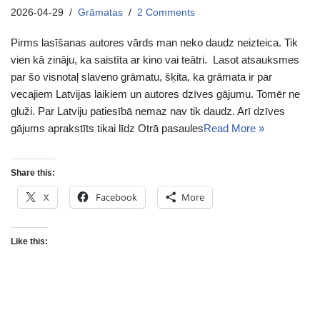
2026-04-29
Grāmatas
2 Comments
Pirms lasīšanas autores vārds man neko daudz neizteica. Tik
vien kā zināju, ka saistīta ar kino vai teātri. Lasot atsauksmes
par šo visnotaļ slaveno grāmatu, šķita, ka grāmata ir par
vecajiem Latvijas laikiem un autores dzīves gājumu. Tomēr ne
gluži. Par Latviju patiesībā nemaz nav tik daudz. Arī dzīves
gājums aprakstīts tikai līdz Otrā pasaules
Read More »
Share this:
X
Facebook
More
Like this: