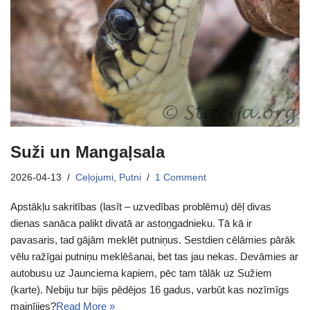
Suži un Mangaļsala
2026-04-13
Ceļojumi
,
Putni
1 Comment
Apstākļu sakritības (lasīt – uzvedības problēmu) dēļ divas
dienas sanāca palikt divatā ar astoņgadnieku. Tā kā ir
pavasaris, tad gājām meklēt putniņus. Sestdien cēlāmies pārāk
vēlu ražīgai putniņu meklēšanai, bet tas jau nekas. Devāmies ar
autobusu uz Jaunciema kapiem, pēc tam tālāk uz Sužiem
(karte). Nebiju tur bijis pēdējos 16 gadus, varbūt kas nozīmīgs
mainījies?
Read More »