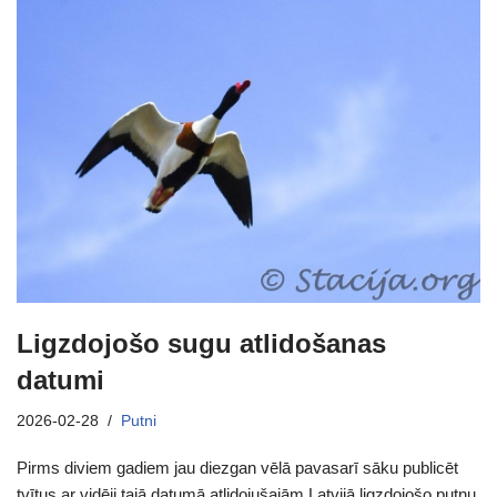
Ligzdojošo sugu atlidošanas
datumi
2026-02-28
Putni
Pirms diviem gadiem jau diezgan vēlā pavasarī sāku publicēt
tvītus ar vidēji tajā datumā atlidojušajām Latvijā ligzdojošo putnu