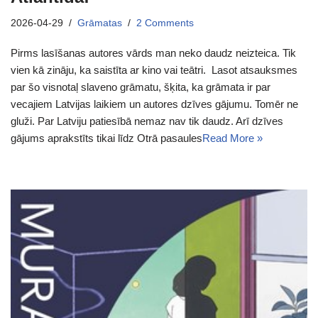
2026-04-29
Grāmatas
2 Comments
Pirms lasīšanas autores vārds man neko daudz neizteica. Tik
vien kā zināju, ka saistīta ar kino vai teātri. Lasot atsauksmes
par šo visnotaļ slaveno grāmatu, šķita, ka grāmata ir par
vecajiem Latvijas laikiem un autores dzīves gājumu. Tomēr ne
gluži. Par Latviju patiesībā nemaz nav tik daudz. Arī dzīves
gājums aprakstīts tikai līdz Otrā pasaules
Read More »