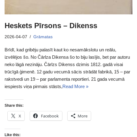
Heskets Pīrsons – Dikenss
2026-04-07
Grāmatas
Brīdī, kad gribēju palasīt kaut ko nesamākslotu un reālu,
izvēlējos šo. No Čārlza Dikensa šo to biju lasījis, bet par autoru
neko lāgā nezināju. Čārlzs Dikenss dzimis 1812. gadā visai
trūcīgā ģimenē. 12 gadu vecumā sācis strādāt fabrikā, 15 – par
rakstvedi un 19 – par parlamenta reportieri. 21 gada vecumā
iespiests viņa pirmais stāsts,
Read More »
Share this:
X
Facebook
More
Like this: