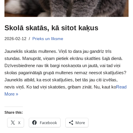
Skolā skatās, kā sitot kaķus
2026-02-12
Prieks un līksme
Jauneklis skatās multenes. Viņš to dara jau gandrīz trīs
stundas. Manuprāt, viņam pietiek ekrānu skatīties šajā dienā.
Dzīvesbiedrene nav tik bargi noskaņota un jautā, vai tad viņi
skolas pagarinātajā grupā multenes nemaz neesot skatījušies?
Jauneklis atbild, ka esot skatījušies, bet tās jau citi izvēlas,
nevis viņš. Ko tad viņi skatoties, gribam zināt. Nu, kaut ko
Read
More »
Share this:
X
Facebook
More