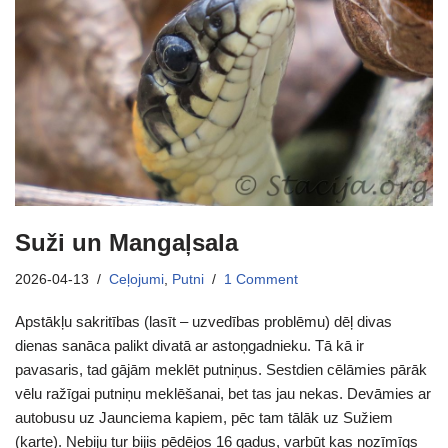
Suži un Mangaļsala
2026-04-13
Ceļojumi
,
Putni
1 Comment
Apstākļu sakritības (lasīt – uzvedības problēmu) dēļ divas
dienas sanāca palikt divatā ar astoņgadnieku. Tā kā ir
pavasaris, tad gājām meklēt putniņus. Sestdien cēlāmies pārāk
vēlu ražīgai putniņu meklēšanai, bet tas jau nekas. Devāmies ar
autobusu uz Jaunciema kapiem, pēc tam tālāk uz Sužiem
(karte). Nebiju tur bijis pēdējos 16 gadus, varbūt kas nozīmīgs