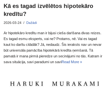
Kā es tagad izvēlētos hipotekāro
kredītu?
2026-03-24
Dažādi
Ar hipotekāro kredītu man ir bijusi cieša darīšana divas reizes.
Es tagad esmu eksperts, vai ne? Protams, nē. Vai es tagad
kaut ko darītu citādāk? Jā, nedaudz. Šis ieraksts nav un nevar
būt universāla pamācība hipotekārā kredīta ņemšanā. Tā
pamatā ir mana pirmā pieredze un secinājumi no tās. Katram ir
sava situācija, savi paradumi un savi
Read More »