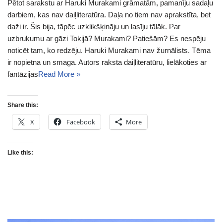
Pētot sarakstu ar Haruki Murakami grāmatām, pamanīju sadaļu
darbiem, kas nav daiļliteratūra. Daļa no tiem nav aprakstīta, bet
daži ir. Šis bija, tāpēc uzklikšķināju un lasīju tālāk. Par
uzbrukumu ar gāzi Tokijā? Murakami? Patiešām? Es nespēju
noticēt tam, ko redzēju. Haruki Murakami nav žurnālists. Tēma
ir nopietna un smaga. Autors raksta daiļliteratūru, lielākoties ar
fantāzijas
Read More »
Share this:
X
Facebook
More
Like this: