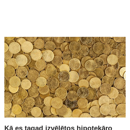
Kā es tagad izvēlētos hipotekāro