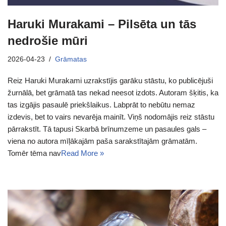
Haruki Murakami – Pilsēta un tās
nedrošie mūri
2026-04-23
Grāmatas
Reiz Haruki Murakami uzrakstījis garāku stāstu, ko publicējuši
žurnālā, bet grāmatā tas nekad neesot izdots. Autoram šķitis, ka
tas izgājis pasaulē priekšlaikus. Labprāt to nebūtu nemaz
izdevis, bet to vairs nevarēja mainīt. Viņš nodomājis reiz stāstu
pārrakstīt. Tā tapusi Skarbā brīnumzeme un pasaules gals –
viena no autora mīļākajām paša sarakstītajām grāmatām.
Tomēr tēma nav
Read More »