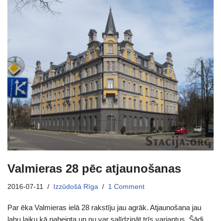
Valmieras 28 pēc atjaunošanas
2016-07-11
Izzūdošā Rīga
1 Comment
Par ēka Valmieras ielā 28 rakstīju jau agrāk. Atjaunošana jau
labu laiku kā pabeigta un nu var salīdzināt trīs variantus. Šādi