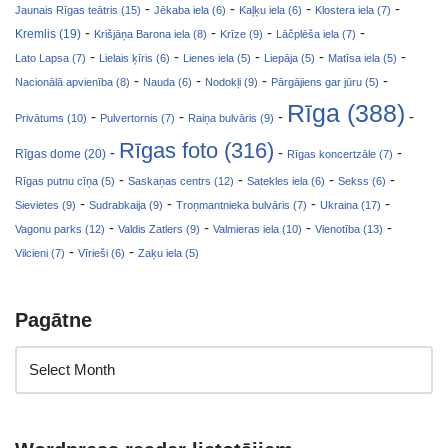
-
-
-
-
Jaunais Rīgas teātris (15)
Jēkaba iela (6)
Kaļķu iela (6)
Klostera iela (7)
-
-
-
-
Kremlis (19)
Krišjāņa Barona iela (8)
Krīze (9)
Lāčplēša iela (7)
-
-
-
-
-
Lato Lapsa (7)
Lielais ķīris (6)
Lienes iela (5)
Liepāja (5)
Matīsa iela (5)
-
-
-
-
Nacionālā apvienība (8)
Nauda (6)
Nodokļi (9)
Pārgājiens gar jūru (5)
Rīga (388)
-
-
-
-
Privātums (10)
Pulvertornis (7)
Raiņa bulvāris (9)
Rīgas foto (316)
-
-
-
Rīgas dome (20)
Rīgas koncertzāle (7)
-
-
-
-
Rīgas putnu cīņa (5)
Saskaņas centrs (12)
Satekles iela (6)
Sekss (6)
-
-
-
-
Sievietes (9)
Sudrabkaija (9)
Troņmantnieka bulvāris (7)
Ukraina (17)
-
-
-
-
Vagonu parks (12)
Valdis Zatlers (9)
Valmieras iela (10)
Vienotība (13)
-
-
Vilcieni (7)
Vīrieši (6)
Zaķu iela (5)
Pagātne