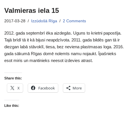
Valmieras iela 15
2017-03-28
Izzūdošā Rīga
2 Comments
2012. gada septembrī ēka aizdegās. Uguns to krietni papostīja.
Tajā brīdī tā it kā bijusi neapdzīvota. 2011. gada bildēs gan tā ir
diezgan labā stāvoklī, tiesa, bez neviena plastmasas loga. 2016.
gada sākumā Rīgas domē nolemts namu nojaukt. Īpašnieks
esot miris un mantinieks neesot izdevies atrast.
Share this:
X
Facebook
More
Like this: