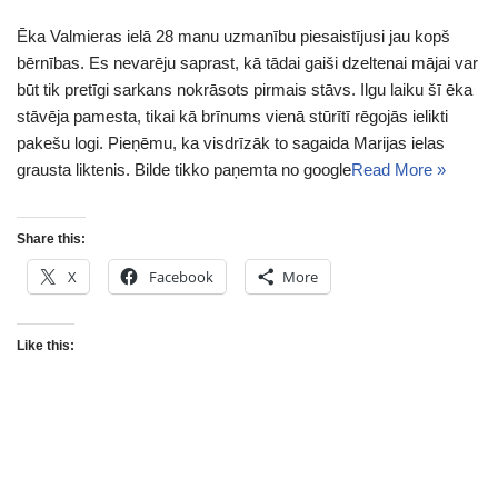
Ēka Valmieras ielā 28 manu uzmanību piesaistījusi jau kopš
bērnības. Es nevarēju saprast, kā tādai gaiši dzeltenai mājai var
būt tik pretīgi sarkans nokrāsots pirmais stāvs. Ilgu laiku šī ēka
stāvēja pamesta, tikai kā brīnums vienā stūrītī rēgojās ielikti
pakešu logi. Pieņēmu, ka visdrīzāk to sagaida Marijas ielas
grausta liktenis. Bilde tikko paņemta no google
Read More »
Share this:
X
Facebook
More
Like this: