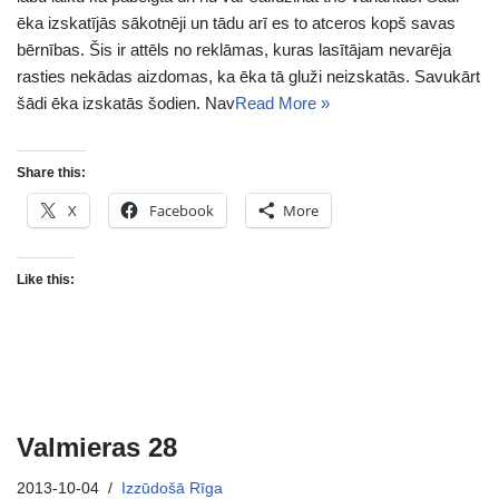
ēka izskatījās sākotnēji un tādu arī es to atceros kopš savas
bērnības. Šis ir attēls no reklāmas, kuras lasītājam nevarēja
rasties nekādas aizdomas, ka ēka tā gluži neizskatās. Savukārt
šādi ēka izskatās šodien. Nav
Read More »
Share this:
X
Facebook
More
Like this:
Valmieras 28
2013-10-04
Izzūdošā Rīga