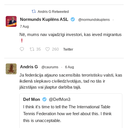
Andris G Retweeted
Normunds Kuplēns ASL
@normundskuplens
·
7 Aug
Nē, mums nav vajadzīgi investori, kas ieved migrantus
35
260
Twitter
Andris G
@caurums
·
6 Aug
Ja federācija atjauno sacensībās teroristisku valsti, kas
ikdienā slepkavo civiliedzīvotājus, tad no tās ir
jāizstājas vai jāaptur darbība tajā.
Def Mon
@DefMon3
I think it's time to tell the The International Table
Tennis Federation how we feel about this. I think
this is unacceptable.