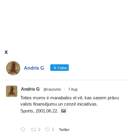
x
Andris G
Follow
Andris G
@caurums
·
7 Aug
Toties mums ir manabalss el vē, kas saņem prāvu
valsts finansējumu un cenzē iniciatīvas.
Sports, 2001.06.22.
3
5
Twitter