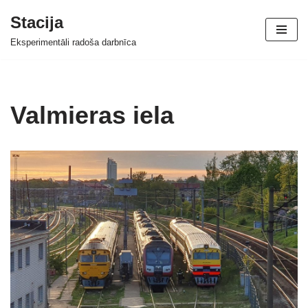
Stacija
Skip
Eksperimentāli radoša darbnīca
to
content
Valmieras iela