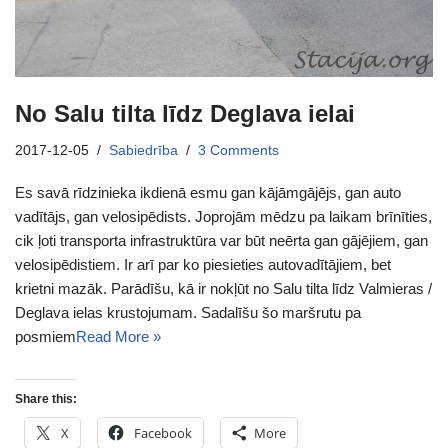
No Salu tilta līdz Deglava ielai
2017-12-05
Sabiedrība
3 Comments
Es savā rīdzinieka ikdienā esmu gan kājāmgājējs, gan auto
vadītājs, gan velosipēdists. Joprojām mēdzu pa laikam brīnīties,
cik ļoti transporta infrastruktūra var būt neērta gan gājējiem, gan
velosipēdistiem. Ir arī par ko piesieties autovadītājiem, bet
krietni mazāk. Parādīšu, kā ir nokļūt no Salu tilta līdz Valmieras /
Deglava ielas krustojumam. Sadalīšu šo maršrutu pa
posmiem
Read More »
Share this:
X
Facebook
More