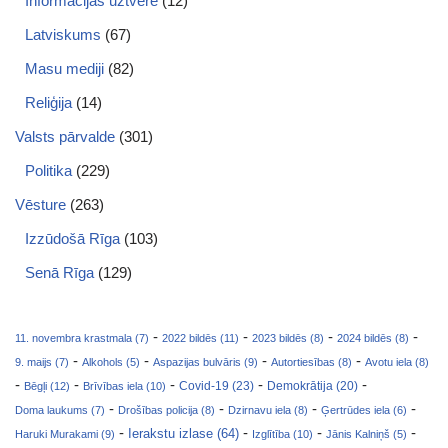
Informācijas uztvere
(12)
Latviskums
(67)
Masu mediji
(82)
Reliģija
(14)
Valsts pārvalde
(301)
Politika
(229)
Vēsture
(263)
Izzūdošā Rīga
(103)
Senā Rīga
(129)
-
-
-
-
11. novembra krastmala (7)
2022 bildēs (11)
2023 bildēs (8)
2024 bildēs (8)
-
-
-
-
9. maijs (7)
Alkohols (5)
Aspazijas bulvāris (9)
Autortiesības (8)
Avotu iela (8)
-
-
-
-
-
Covid-19 (23)
Bēgļi (12)
Brīvības iela (10)
Demokrātija (20)
-
-
-
-
Doma laukums (7)
Drošības policija (8)
Dzirnavu iela (8)
Ģertrūdes iela (6)
-
-
-
-
Ierakstu izlase (64)
Haruki Murakami (9)
Izglītība (10)
Jānis Kalniņš (5)