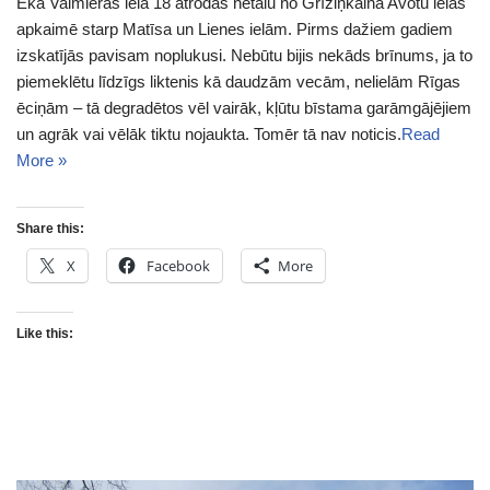
Ēka Valmieras ielā 18 atrodas netālu no Grīziņkalna Avotu ielas
apkaimē starp Matīsa un Lienes ielām. Pirms dažiem gadiem
izskatījās pavisam noplukusi. Nebūtu bijis nekāds brīnums, ja to
piemeklētu līdzīgs liktenis kā daudzām vecām, nelielām Rīgas
ēciņām – tā degradētos vēl vairāk, kļūtu bīstama garāmgājējiem
un agrāk vai vēlāk tiktu nojaukta. Tomēr tā nav noticis.
Read
More »
Share this:
X
Facebook
More
Like this: