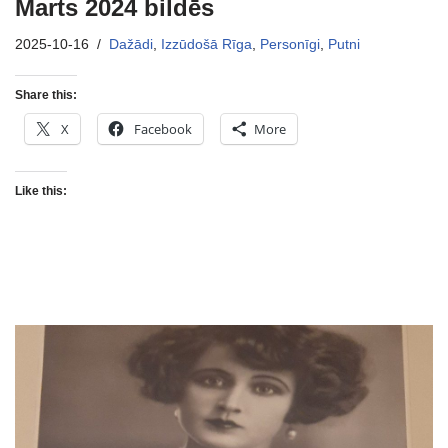
Marts 2024 bildēs
2025-10-16
Dažādi
,
Izzūdošā Rīga
,
Personīgi
,
Putni
Share this:
X
Facebook
More
Like this: