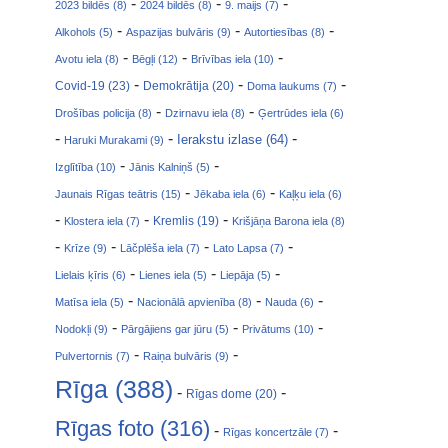
-
-
-
2023 bildēs (8)
2024 bildēs (8)
9. maijs (7)
-
-
-
Alkohols (5)
Aspazijas bulvāris (9)
Autortiesības (8)
-
-
-
Avotu iela (8)
Bēgļi (12)
Brīvības iela (10)
-
-
-
Covid-19 (23)
Demokrātija (20)
Doma laukums (7)
-
-
Drošības policija (8)
Dzirnavu iela (8)
Ģertrūdes iela (6)
-
-
-
Ierakstu izlase (64)
Haruki Murakami (9)
-
-
Izglītība (10)
Jānis Kalniņš (5)
-
-
Jaunais Rīgas teātris (15)
Jēkaba iela (6)
Kaļķu iela (6)
-
-
-
Klostera iela (7)
Kremlis (19)
Krišjāņa Barona iela (8)
-
-
-
-
Krīze (9)
Lāčplēša iela (7)
Lato Lapsa (7)
-
-
-
Lielais ķīris (6)
Lienes iela (5)
Liepāja (5)
-
-
-
Matīsa iela (5)
Nacionālā apvienība (8)
Nauda (6)
-
-
-
Nodokļi (9)
Pārgājiens gar jūru (5)
Privātums (10)
-
-
Pulvertornis (7)
Raiņa bulvāris (9)
Rīga (388)
-
-
Rīgas dome (20)
Rīgas foto (316)
-
-
Rīgas koncertzāle (7)