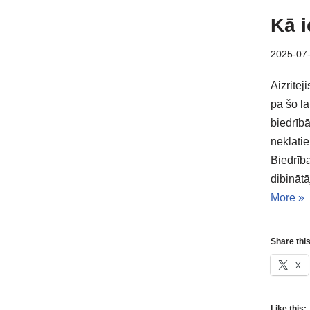
Kā i
2025-07
Aizritēj
pa šo la
biedrīb
neklāti
Biedrība
dibinātā
More »
Share this
X
Like this: