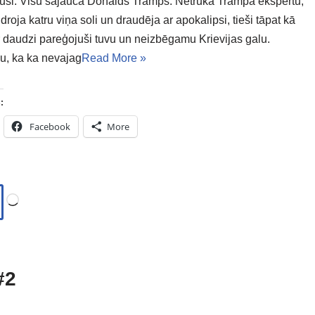
uši. Visu sajauca Donalds Tramps. Netrūka Trampa ekspertu,
droja katru viņa soli un draudēja ar apokalipsi, tieši tāpat kā
 daudzi pareģojuši tuvu un neizbēgamu Krievijas galu.
ju, ka ka nevajag
Read More »
:
Facebook
More
#2