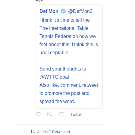
Def Mon
@DefMon3
I think it's time to tell the
The International Table
Tennis Federation how we
feel about this. I think this is
unacceptable.
Send your thoughts to
@WTTGlobal
Also like, comment, retweet
to promote the post and
spread the word.
Twitter
Andris G Retweeted