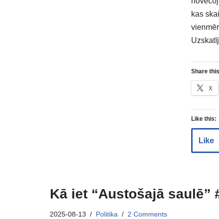
novecoj
kas skai
vienmēr
Uzskatī
Share this
X
Like this:
Like
Kā iet “Austošajā saulē” 
2025-08-13
Politika
2 Comments