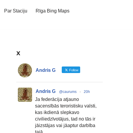
Par Staciju
Rīga Bing Maps
x
Andris G
Follow
Andris G
@caurums
·
20h
Ja federācija atjauno
sacensībās teroristisku valsti,
kas ikdienā slepkavo
civiliedzīvotājus, tad no tās ir
jāizstājas vai jāaptur darbība
tajā.