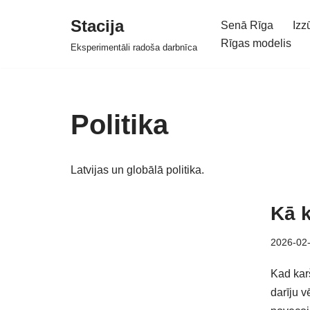
Stacija
Senā Rīga
Izz
Skip
Rīgas modelis
Eksperimentāli radoša darbnīca
to
content
Politika
Latvijas un globālā politika.
Kā k
2026-02
Kad karš
darīju vē