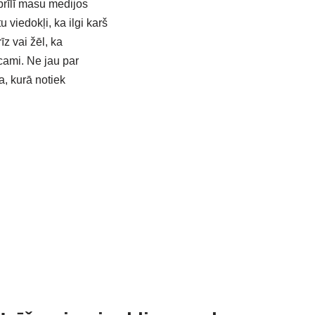
prīlī masu medijos
 viedokļi, ka ilgi karš
īz vai žēl, ka
icami. Ne jau par
ja, kurā notiek