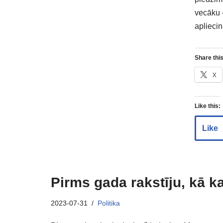
vecāku –
apliecin
Share this
X
Like this:
Like
Pirms gada rakstīju, kā k
2023-07-31
Politika