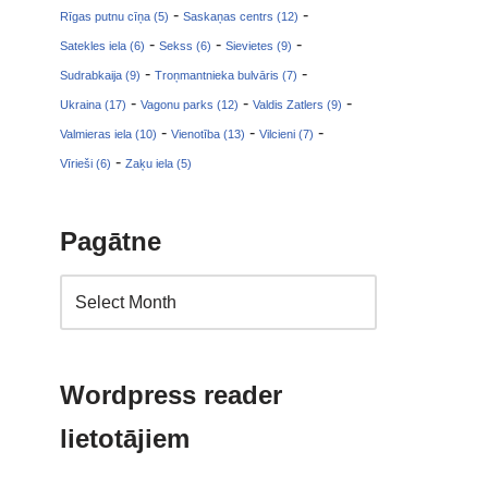
-
-
Rīgas putnu cīņa (5)
Saskaņas centrs (12)
-
-
-
Satekles iela (6)
Sekss (6)
Sievietes (9)
-
-
Sudrabkaija (9)
Troņmantnieka bulvāris (7)
-
-
-
Ukraina (17)
Vagonu parks (12)
Valdis Zatlers (9)
-
-
-
Valmieras iela (10)
Vienotība (13)
Vilcieni (7)
-
Vīrieši (6)
Zaķu iela (5)
Pagātne
Wordpress reader
lietotājiem