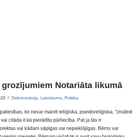
 grozījumiem Notariāta likumā
-20
Diskriminācija
,
Latviskums
,
Politika
 patiesības, ko nevar mainīt reliģiska, pseidoreliģiska, “zinātnē
 vai citāda it kā pierādīta pārliecība. Pat ja tās ir
korektas vai kādam sāpīgas vai nepieklājīgas. Bērns var
 vienīgi sievietei. Bērnam vislabāk ir augt savu bioloģisko