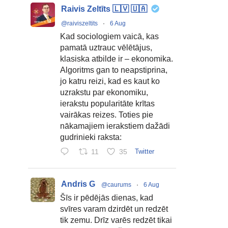
Raivis Zeltīts 🇱🇻 🇺🇦
@raiviszeltits
·
6 Aug
Kad sociologiem vaicā, kas
pamatā uztrauc vēlētājus,
klasiska atbilde ir – ekonomika.
Algoritms gan to neapstiprina,
jo katru reizi, kad es kaut ko
uzrakstu par ekonomiku,
ierakstu popularitāte krītas
vairākas reizes. Toties pie
nākamajiem ierakstiem dažādi
gudrinieki raksta:
11
35
Twitter
Andris G
@caurums
·
6 Aug
Šīs ir pēdējās dienas, kad
svīres varam dzirdēt un redzēt
tik zemu. Drīz varēs redzēt tikai