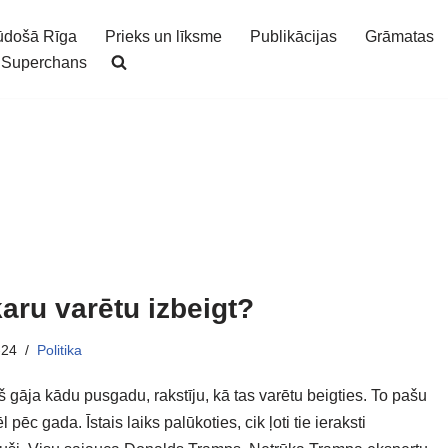
ūdošā Rīga
Prieks un līksme
Publikācijas
Grāmatas
Superchans
aru varētu izbeigt?
-24
Politika
 gāja kādu pusgadu, rakstīju, kā tas varētu beigties. To pašu
l pēc gada. Īstais laiks palūkoties, cik ļoti tie ieraksti