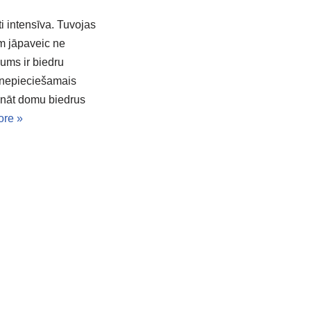
ti intensīva. Tuvojas
am jāpaveic ne
ums ir biedru
 nepieciešamais
cināt domu biedrus
re »