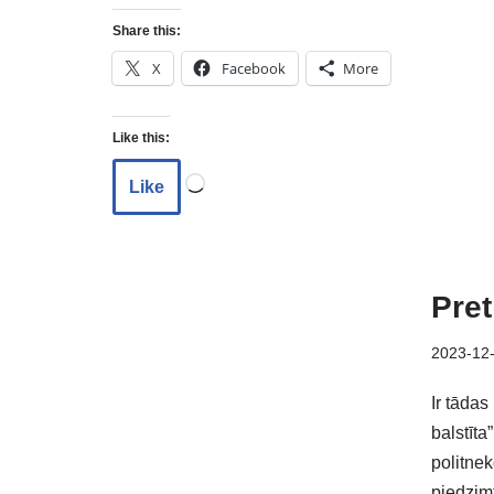
Share this:
X
Facebook
More
Like this:
Like
Pret
2023-12
Ir tādas
balstīta”
politne
piedzimt