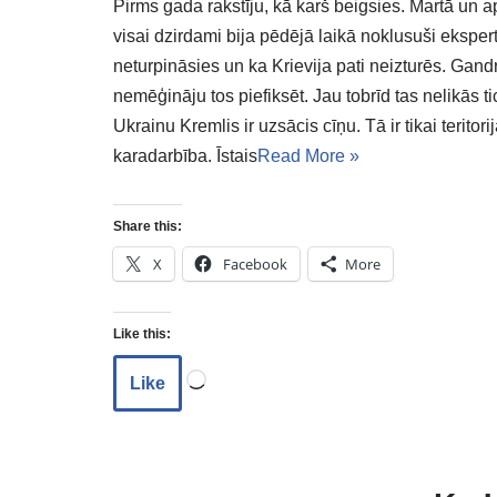
Pirms gada rakstīju, kā karš beigsies. Martā un a
visai dzirdami bija pēdējā laikā noklusuši ekspertu
neturpināsies un ka Krievija pati neizturēs. Gandr
nemēģināju tos piefiksēt. Jau tobrīd tas nelikās t
Ukrainu Kremlis ir uzsācis cīņu. Tā ir tikai teritori
karadarbība. Īstais
Read More »
Share this:
X
Facebook
More
Like this:
Like