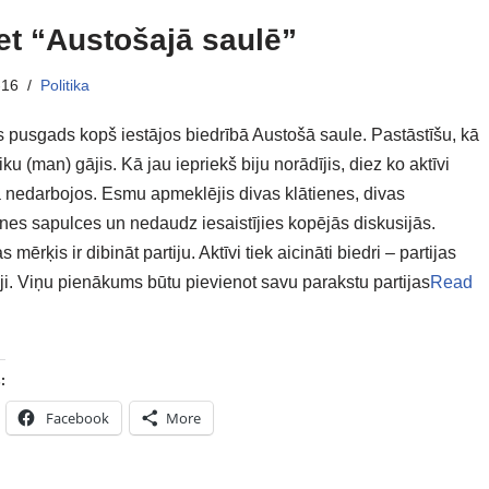
et “Austošajā saulē”
-16
Politika
is pusgads kopš iestājos biedrībā Austošā saule. Pastāstīšu, kā
iku (man) gājis. Kā jau iepriekš biju norādījis, diez ko aktīvi
ā nedarbojos. Esmu apmeklējis divas klātienes, divas
enes sapulces un nedaudz iesaistījies kopējās diskusijās.
s mērķis ir dibināt partiju. Aktīvi tiek aicināti biedri – partijas
ji. Viņu pienākums būtu pievienot savu parakstu partijas
Read
:
Facebook
More