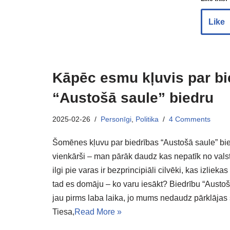
Like
Kāpēc esmu kļuvis par bi
“Austošā saule” biedru
2025-02-26
Personīgi
,
Politika
4 Comments
Šomēnes kļuvu par biedrības “Austošā saule” bi
vienkārši – man pārāk daudz kas nepatīk no valst
ilgi pie varas ir bezprincipiāli cilvēki, kas izlieka
tad es domāju – ko varu iesākt? Biedrību “Austošā
jau pirms laba laika, jo mums nedaudz pārklājas s
Tiesa,
Read More »