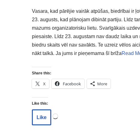
Vasara, kad pārējie vairāk atpūšas, biedrībai ir ļo
23. augusts, kad plānojam dibināt partiju. Līdz t
mazums organizatorisku lietu. Svarīgākais uzdev
piesaiste. Līdz 23. augustam nav daudz laika un
biedru skaits vēl nav savākts. Te uzreiz vēlos ai
nākt talkā. Ja jums ir pieņemama šī brīža
Read Mo
Share this:
X
Facebook
More
Like this:
Like