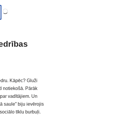
edrības
edru. Kāpēc? Gluži
ī notiekošā. Pārāk
s par vadītājiem. Un
 saule” biju ievērojis
ociālo tīklu burbuļi.