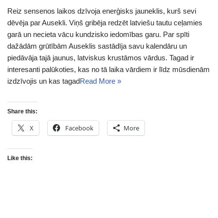
Reiz sensenos laikos dzīvoja enerģisks jauneklis, kurš sevi
dēvēja par Ausekli. Viņš gribēja redzēt latviešu tautu ceļamies
garā un necieta vācu kundzisko iedomības garu. Par spīti
dažādām grūtībām Auseklis sastādīja savu kalendāru un
piedāvāja tajā jaunus, latviskus krustāmos vārdus. Tagad ir
interesanti palūkoties, kas no tā laika vārdiem ir līdz mūsdienām
izdzīvojis un kas tagad
Read More »
Share this:
X
Facebook
More
Like this: