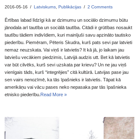
2016-05-16
Latviskums
,
Publikācijas
2 Comments
Ērtības labad līdzīgi kā ar dzimumu un sociālo dzimumu būtu
jānodala arī tautība un sociālā tautība. Citādi ir grūtības nosaukt
tautību tādiem indivīdiem, kuri mainījuši savu apzināto tautisko
piederību. Piemēram, Pēteris Skudra, kurš pats sevi par latvieti
nemaz neuzskata. Vai viņš ir latvietis? It kā jā, jo laikam jau
latviešu vecākiem piedzimis, Latvijā audzis utt. Bet kā latvietis
var būt cilvēks, kurš sevi uzskata par krievu? Un ne jau viņš
vienīgais tāds, kurš “integrējies” citā kultūrā. Latvijas pase jau
sen vairs nenozīmē, ka tās īpašnieks ir latvietis. Tāpat kā
amerikāņu vai vācu pases neko nepasaka par tās īpašnieka
etnisko piederību.
Read More »