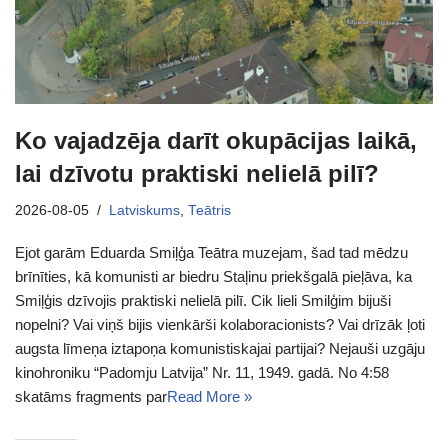
Ko vajadzēja darīt okupācijas laikā,
lai dzīvotu praktiski nelielā pilī?
2026-08-05
Latviskums
,
Teātris
Ejot garām Eduarda Smiļģa Teātra muzejam, šad tad mēdzu
brīnīties, kā komunisti ar biedru Staļinu priekšgalā pieļāva, ka
Smiļģis dzīvojis praktiski nelielā pilī. Cik lieli Smilģim bijuši
nopelni? Vai viņš bijis vienkārši kolaboracionists? Vai drīzāk ļoti
augsta līmeņa iztapoņa komunistiskajai partijai? Nejauši uzgāju
kinohroniku “Padomju Latvija” Nr. 11, 1949. gadā. No 4:58
skatāms fragments par
Read More »