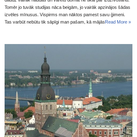
Tomēr jo tuvāk studijas nāca beigām, jo vairāk apzinājos šādas
izvēles mīnusus. Vispirms man nāktos pamest savu ģimeni.
Tas varbūt nebūtu tik sāpīgi man pašam, kā mājās
Read More »