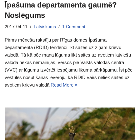
Īpašuma departamenta gaumē?
Noslēgums
2017-04-11
Latviskums
1 Comment
Pirms mēneša rakstīju par Rīgas domes Īpašuma
departamenta (RDĪD) tendenci likt saites uz ziņām krievu
valodā. Tā kā pēc mana lūguma likt saites uz avotiem latviešu
valodā nekas nemainījās, vērsos pie Valsts valodas centra
(VVC) ar lūgumu izvērtēt iespējamu likuma pārkāpumu. Īsi pēc
vēstules nosūtīšanas ievēroju, ka RDĪD vairs neliek saites uz
avotiem krievu valodā.
Read More »