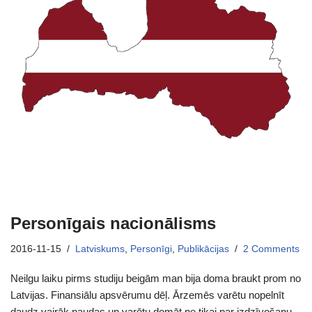
Personīgais nacionālisms
2016-11-15
Latviskums
,
Personīgi
,
Publikācijas
2 Comments
Neilgu laiku pirms studiju beigām man bija doma braukt prom no
Latvijas. Finansiālu apsvērumu dēļ. Ārzemēs varētu nopelnīt
daudz vairāk naudas un varētu domāt ne tikai par izdzīvošanu.