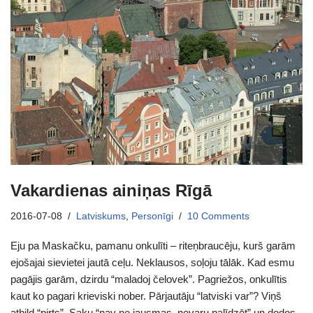
Vakardienas ainiņas Rīgā
2016-07-08
Latviskums
,
Personīgi
10 Comments
Eju pa Maskačku, pamanu onkulīti – riteņbraucēju, kurš garām
ejošajai sievietei jautā ceļu. Neklausos, soļoju tālāk. Kad esmu
pagājis garām, dzirdu “maladoj čelovek”. Pagriežos, onkulītis
kaut ko pagari krieviski nober. Pārjautāju “latviski var”? Viņš
atbild “pirts”. Saku “nav ne jausmas, nevaru palīdzēt” un dodos