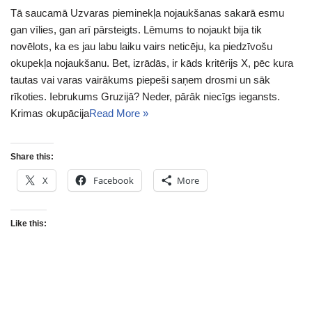
Tā saucamā Uzvaras pieminekļa nojaukšanas sakarā esmu
gan vīlies, gan arī pārsteigts. Lēmums to nojaukt bija tik
novēlots, ka es jau labu laiku vairs neticēju, ka piedzīvošu
okupekļa nojaukšanu. Bet, izrādās, ir kāds kritērijs X, pēc kura
tautas vai varas vairākums piepeši saņem drosmi un sāk
rīkoties. Iebrukums Gruzijā? Neder, pārāk niecīgs iegansts.
Krimas okupācija
Read More »
Share this:
X
Facebook
More
Like this: