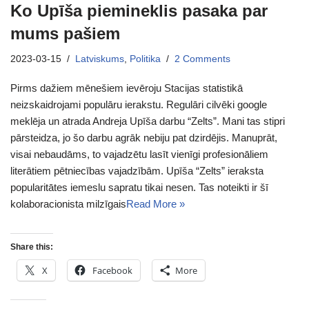
Ko Upīša piemineklis pasaka par
mums pašiem
2023-03-15
Latviskums
,
Politika
2 Comments
Pirms dažiem mēnešiem ievēroju Stacijas statistikā
neizskaidrojami populāru ierakstu. Regulāri cilvēki google
meklēja un atrada Andreja Upīša darbu “Zelts”. Mani tas stipri
pārsteidza, jo šo darbu agrāk nebiju pat dzirdējis. Manuprāt,
visai nebaudāms, to vajadzētu lasīt vienīgi profesionāliem
literātiem pētniecības vajadzībām. Upīša “Zelts” ieraksta
popularitātes iemeslu sapratu tikai nesen. Tas noteikti ir šī
kolaboracionista milzīgais
Read More »
Share this:
X
Facebook
More