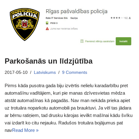
Parkošanās un līdzjūtība
2017-05-10
Latviskums
9 Comments
Pirms kāda pusotra gada biju izvērtis nelielu karadarbību pret
automašīnu vadītājiem, kuri pie manas dzīvesvietas mēdza
atstāt automašīnas kā pagadās. Nav man nekāda prieka apiet
uz trotuāra noparkotu automobili pa brauktuvi. Ja vēl tas jādara
ar bērnu ratiņiem, tad drusku kārojas ievilkt mašīnai kādu švīku
vai izdarīt ko citu nejauku. Radušos trotuāra bojājumus pat
nav
Read More »