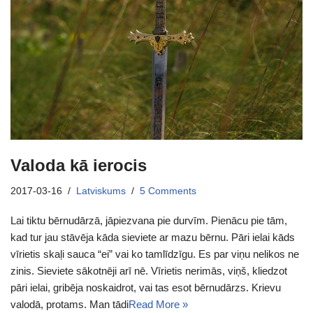
Valoda kā ierocis
2017-03-16
Latviskums
5 Comments
Lai tiktu bērnudārzā, jāpiezvana pie durvīm. Pienācu pie tām,
kad tur jau stāvēja kāda sieviete ar mazu bērnu. Pāri ielai kāds
vīrietis skaļi sauca “ei” vai ko tamlīdzīgu. Es par viņu nelikos ne
zinis. Sieviete sākotnēji arī nē. Vīrietis nerimās, viņš, kliedzot
pāri ielai, gribēja noskaidrot, vai tas esot bērnudārzs. Krievu
valodā, protams. Man tādi
Read More »