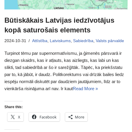
Būtiskākais Latvijas iedzīvotājus
kopā saturošais elements
2024-10-31
Attīstība
,
Latviskums
,
Sabiedrība
,
Valsts pārvalde
Turpinot tēmu par supernormatīvismu, ja ģimenēs pārsvarā ir
diezgan skaidrs, kas ir atļauts, kas aizliegts, kas labi un kas
slikti, tad sabiedrībā ar šo ir sarežģītāk. Tāpēc, ka priekšstatu
par to, kā jābūt, ir daudz. Politkorektums vai drīzāk bailes liedz
iespēju normāli diskutēt par daudziem jautājumiem, līdz ar to
vienkārša risinājuma arī nav. Ir kaut
Read More »
Share this:
X
Facebook
More