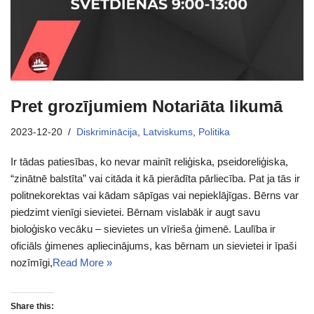
Pret grozījumiem Notariāta likumā
2023-12-20
Diskriminācija
,
Latviskums
,
Politika
Ir tādas patiesības, ko nevar mainīt reliģiska, pseidoreliģiska,
“zinātnē balstīta” vai citāda it kā pierādīta pārliecība. Pat ja tās ir
politnekorektas vai kādam sāpīgas vai nepieklājīgas. Bērns var
piedzimt vienīgi sievietei. Bērnam vislabāk ir augt savu
bioloģisko vecāku – sievietes un vīrieša ģimenē. Laulība ir
oficiāls ģimenes apliecinājums, kas bērnam un sievietei ir īpaši
nozīmīgi,
Read More »
Share this: