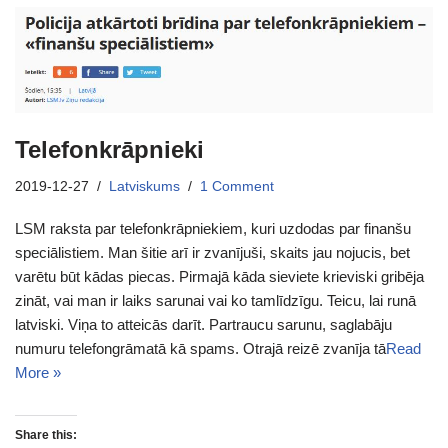
Telefonkrāpnieki
2019-12-27
Latviskums
1 Comment
LSM raksta par telefonkrāpniekiem, kuri uzdodas par finanšu
speciālistiem. Man šitie arī ir zvanījuši, skaits jau nojucis, bet
varētu būt kādas piecas. Pirmajā kāda sieviete krieviski gribēja
zināt, vai man ir laiks sarunai vai ko tamlīdzīgu. Teicu, lai runā
latviski. Viņa to atteicās darīt. Partraucu sarunu, saglabāju
numuru telefongrāmatā kā spams. Otrajā reizē zvanīja tā
Read
More »
Share this: