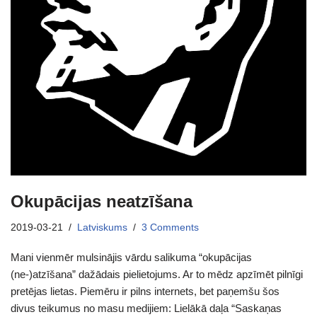
Okupācijas neatzīšana
2019-03-21
Latviskums
3 Comments
Mani vienmēr mulsinājis vārdu salikuma “okupācijas
(ne-)atzīšana” dažādais pielietojums. Ar to mēdz apzīmēt pilnīgi
pretējas lietas. Piemēru ir pilns internets, bet paņemšu šos
divus teikumus no masu medijiem: Lielākā daļa “Saskaņas