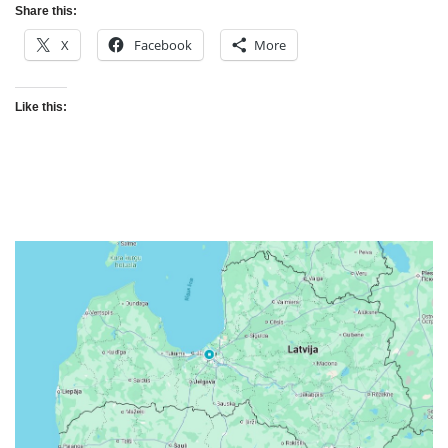
Share this:
X
Facebook
More
Like this: