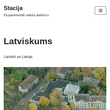
Stacija
Skip
Eksperimentāli radoša darbnīca
to
content
Latviskums
Latvieši un Latvija.