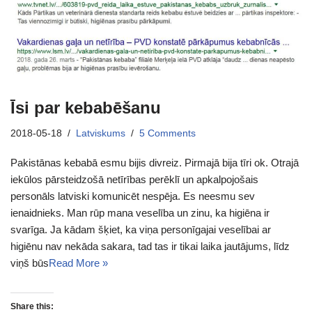
Īsi par kebabēšanu
2018-05-18
Latviskums
5 Comments
Pakistānas kebabā esmu bijis divreiz. Pirmajā bija tīri ok. Otrajā
iekūlos pārsteidzošā netīrības perēklī un apkalpojošais
personāls latviski komunicēt nespēja. Es neesmu sev
ienaidnieks. Man rūp mana veselība un zinu, ka higiēna ir
svarīga. Ja kādam šķiet, ka viņa personīgajai veselībai ar
higiēnu nav nekāda sakara, tad tas ir tikai laika jautājums, līdz
viņš būs
Read More »
Share this: