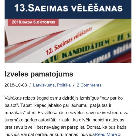
Izvēles pamatojums
2018-10-03
Latviskums
,
Politika
2 Comments
Vairākas reizes šogad esmu dzirdējis izmisīgus “nav par ko
balsot”. Tāpat “kāpēc jābalso par ļaunumu, pat ja tas ir
mazākais” utml. Es vēlēšanās neizvēlos savu dzīvesbiedru vai
turpmāko garīgo autoritāti. Ir jauki, ka cilvēki nopietni attiecas
pret savu izvēli, bet nevajag arī pārspīlēt. Domāt, ka būs kāds
indivīds vai pat partija, ar kuru manas indivīda
Read More »