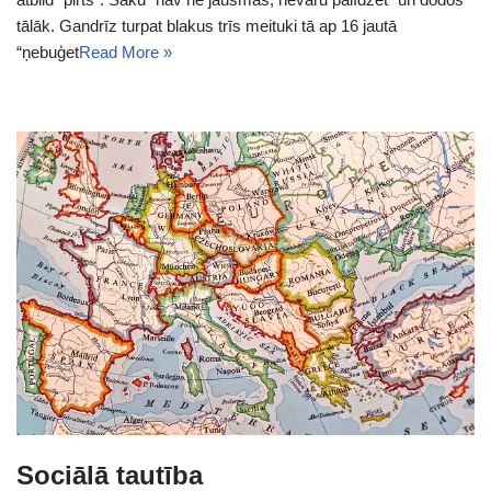
tālāk. Gandrīz turpat blakus trīs meituki tā ap 16 jautā
“ņebuģet
Read More »
Sociālā tautība