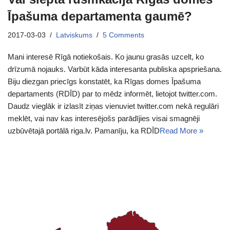
Īpašuma departamenta gaumē?
2017-03-03
Latviskums
5 Comments
Mani interesē Rīgā notiekošais. Ko jaunu grasās uzcelt, ko
drīzumā nojauks. Varbūt kāda interesanta publiska apspriešana.
Biju diezgan priecīgs konstatēt, ka Rīgas domes Īpašuma
departaments (RDĪD) par to mēdz informēt, lietojot twitter.com.
Daudz vieglāk ir izlasīt ziņas vienuviet twitter.com nekā regulāri
meklēt, vai nav kas interesējošs parādījies visai smagnēji
uzbūvētajā portālā riga.lv. Pamanīju, ka RDĪD
Read More »