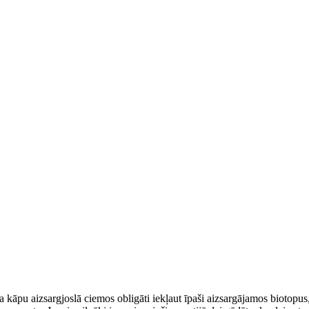
a kāpu aizsargjoslā ciemos obligāti iekļaut īpaši aizsargājamos biotopu