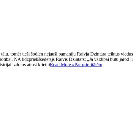
 tālu, tomēr tieši šodien nejauši pamanīju Raivja Dzintara teiktus viedus
tībai. NA līdzpriekšsēdētājs Raivis Dzintars: „Ja valdībai būtu jārod lī
rijai izdotos atrast krietni
Read More »
Par prioritātēm