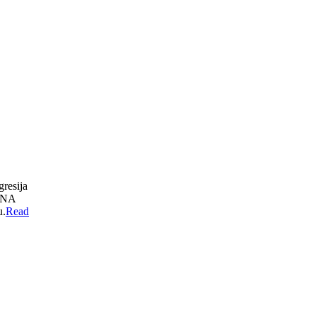
gresija
ī NA
u.
Read