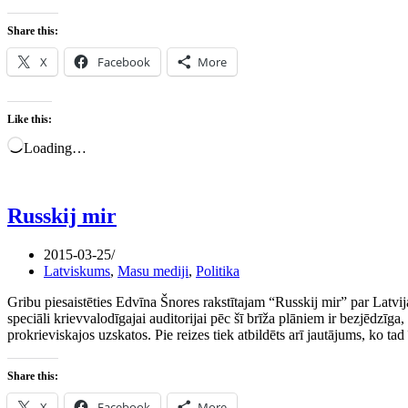
Share this:
X
Facebook
More
Like this:
Loading…
Russkij mir
2015-03-25
Latviskums
,
Masu mediji
,
Politika
Gribu piesaistēties Edvīna Šnores rakstītajam “Russkij mir” par Latvij
speciāli krievvalodīgajai auditorijai pēc šī brīža plāniem ir bezjēdzīga
prokrieviskajos uzskatos. Pie reizes tiek atbildēts arī jautājums, ko tad 
Share this:
X
Facebook
More