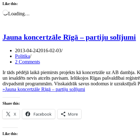
Like this:
Loading…
Jauna koncertzāle Rīgā – partiju solījumi
2013-04-24
2016-02-03
Politika
2 Comments
Ir tāds pēdējā laikā piemirsts projekts kā koncertzāle uz AB dambja. Kā
un iesaldēts nevis atcelts pavisam. Ielūkojos Rīgas pašvaldībai reģis
divpadsmit programmām. Visskaidrāk savus nodomus ir uzrakstījuši Pol
»
Jauna koncertzāle Rīgā – partiju solījumi
Share this:
X
Facebook
More
Like this: