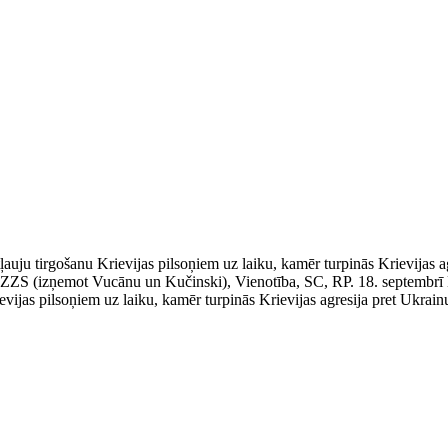
auju tirgošanu Krievijas pilsoņiem uz laiku, kamēr turpinās Krievijas a
jās ZZS (izņemot Vucānu un Kučinski), Vienotība, SC, RP. 18. septembr
ievijas pilsoņiem uz laiku, kamēr turpinās Krievijas agresija pret Ukrain