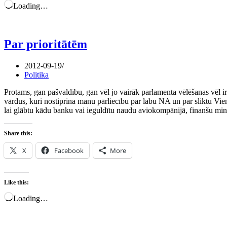
Loading…
Par prioritātēm
2012-09-19
Politika
Protams, gan pašvaldību, gan vēl jo vairāk parlamenta vēlēšanas vēl ir
vārdus, kuri nostiprina manu pārliecību par labu NA un par sliktu Vieno
lai glābtu kādu banku vai ieguldītu naudu aviokompānijā, finanšu minist
Share this:
X
Facebook
More
Like this:
Loading…