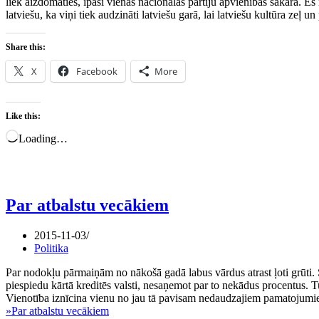
liek aizdomāties, īpaši vienas nacionālas partiju apvienības sakarā. Es n
latviešu, ka viņi tiek audzināti latviešu garā, lai latviešu kultūra zeļ un
Share this:
X
Facebook
More
Like this:
Loading…
Par atbalstu vecākiem
2015-11-03
Politika
Par nodokļu pārmaiņām no nākošā gadā labus vārdus atrast ļoti grūti. S
piespiedu kārtā kreditēs valsti, nesaņemot par to nekādus procentus. 
Vienotība iznīcina vienu no jau tā pavisam nedaudzajiem pamatojumiem
»
Par atbalstu vecākiem