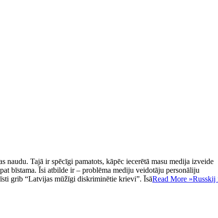
as naudu. Tajā ir spēcīgi pamatots, kāpēc iecerētā masu medija izveide
, pat bīstama. Īsi atbilde ir – problēma mediju veidotāju personāliju
īsti grib “Latvijas mūžīgi diskriminētie krievi”. Īsā
Read More »
Russkij