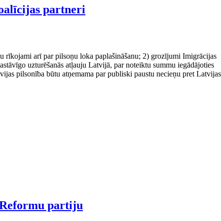
oalīcijas partneri
 rīkojami arī par pilsoņu loka paplašināšanu; 2) grozījumi Imigrācijas
 pastāvīgo uzturēšanās atļauju Latvijā, par noteiktu summu iegādājoties
vijas pilsonība būtu atņemama par publiski paustu necieņu pret Latvijas
 Reformu partiju