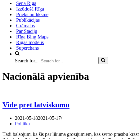
Senā Rīga
Izzūdošā Rīga
Prieks un līksme
Publikācijas
Grāmatas
Par Staciju
Rīga Bing Maps
Rīgas modelis
Superchans
Search for...
Nacionālā apvienība
Vide pret latviskumu
2021-05-18
2021-05-17
Politika
Tādi balsojumi kā šis par likuma grozījumiem, kas svītro prasību krast