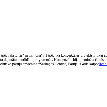
pēc rakstu „ir” nevis „bija”? Tāpēc, ka koncertzāles projekts ir tikai ap
trēto deputātu kandidātu programmās. Koncertzāle bija pieminēta četrās n
itisko partiju apvienība “Saskaņas Centrs”, Partija “Gods kalpot
Read