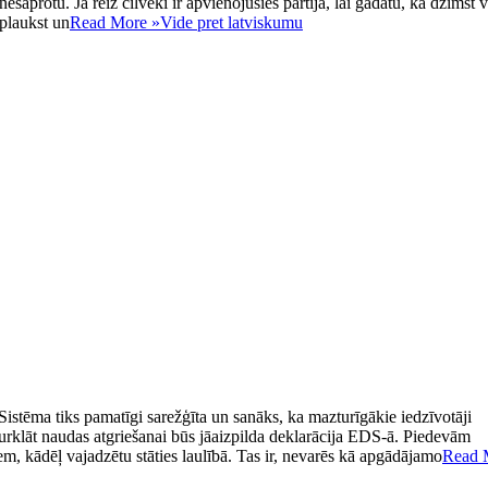
esaprotu. Ja reiz cilvēki ir apvienojušies partijā, lai gādātu, ka dzimst 
 plaukst un
Read More »
Vide pret latviskumu
istēma tiks pamatīgi sarežģīta un sanāks, ka mazturīgākie iedzīvotāji
Turklāt naudas atgriešanai būs jāaizpilda deklarācija EDS-ā. Piedevām
, kādēļ vajadzētu stāties laulībā. Tas ir, nevarēs kā apgādājamo
Read 