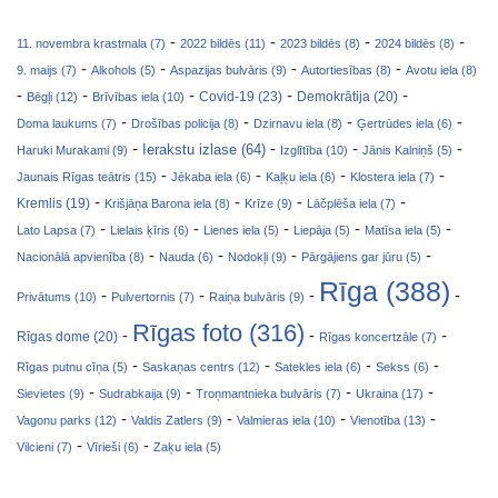
-
-
-
-
11. novembra krastmala (7)
2022 bildēs (11)
2023 bildēs (8)
2024 bildēs (8)
-
-
-
-
9. maijs (7)
Alkohols (5)
Aspazijas bulvāris (9)
Autortiesības (8)
Avotu iela (8)
-
-
-
-
-
Covid-19 (23)
Bēgļi (12)
Brīvības iela (10)
Demokrātija (20)
-
-
-
-
Doma laukums (7)
Drošības policija (8)
Dzirnavu iela (8)
Ģertrūdes iela (6)
-
-
-
-
Ierakstu izlase (64)
Haruki Murakami (9)
Izglītība (10)
Jānis Kalniņš (5)
-
-
-
-
Jaunais Rīgas teātris (15)
Jēkaba iela (6)
Kaļķu iela (6)
Klostera iela (7)
-
-
-
-
Kremlis (19)
Krišjāņa Barona iela (8)
Krīze (9)
Lāčplēša iela (7)
-
-
-
-
-
Lato Lapsa (7)
Lielais ķīris (6)
Lienes iela (5)
Liepāja (5)
Matīsa iela (5)
-
-
-
-
Nacionālā apvienība (8)
Nauda (6)
Nodokļi (9)
Pārgājiens gar jūru (5)
Rīga (388)
-
-
-
-
Privātums (10)
Pulvertornis (7)
Raiņa bulvāris (9)
Rīgas foto (316)
-
-
-
Rīgas dome (20)
Rīgas koncertzāle (7)
-
-
-
-
Rīgas putnu cīņa (5)
Saskaņas centrs (12)
Satekles iela (6)
Sekss (6)
-
-
-
-
Sievietes (9)
Sudrabkaija (9)
Troņmantnieka bulvāris (7)
Ukraina (17)
-
-
-
-
Vagonu parks (12)
Valdis Zatlers (9)
Valmieras iela (10)
Vienotība (13)
-
-
Vilcieni (7)
Vīrieši (6)
Zaķu iela (5)