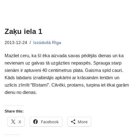
Zaķu iela 1
2013-12-24
Izzūdošā Rīga
Mazliet ceru, ka šī ēka aizvada savas pēdējās dienas un ka
nevienam uz galvas tā uzgāzties nepaspēs. Sprauga starp
sienām ir aptuveni 40 centimetrus plata. Gaisma spīd cauri.
Kāds labdaris izraibinājis apkārtni ar krāsainām lentām un
uzlicis zīmīti “Bīstami”. Cilvēki, protams, turpina iet ēkai garām
dienu no dienas.
Share this:
X
Facebook
More