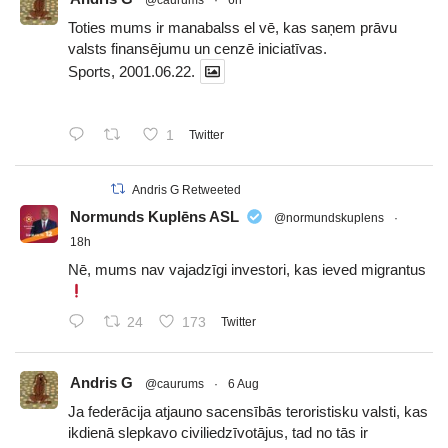
@caurums
·
6h
Toties mums ir manabalss el vē, kas saņem prāvu
valsts finansējumu un cenzē iniciatīvas.
Sports, 2001.06.22.
1
Twitter
Andris G Retweeted
Normunds Kuplēns ASL
@normundskuplens
·
18h
Nē, mums nav vajadzīgi investori, kas ieved migrantus
24
173
Twitter
Andris G
@caurums
·
6 Aug
Ja federācija atjauno sacensībās teroristisku valsti, kas
ikdienā slepkavo civiliedzīvotājus, tad no tās ir