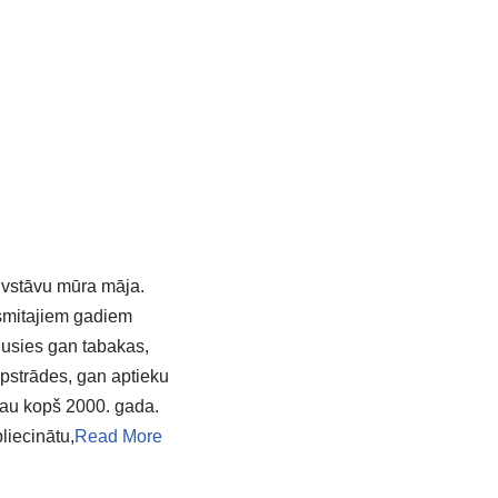
divstāvu mūra māja.
esmitajiem gadiem
jusies gan tabakas,
pstrādes, gan aptieku
 jau kopš 2000. gada.
liecinātu,
Read More