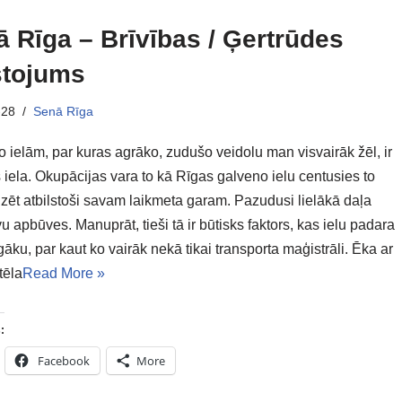
 Rīga – Brīvības / Ģertrūdes
stojums
-28
Senā Rīga
 ielām, par kuras agrāko, zudušo veidolu man visvairāk žēl, ir
 iela. Okupācijas vara to kā Rīgas galveno ielu centusies to
zēt atbilstoši savam laikmeta garam. Pazudusi lielākā daļa
 apbūves. Manuprāt, tieši tā ir būtisks faktors, kas ielu padara
āku, par kaut ko vairāk nekā tikai transporta maģistrāli. Ēka ar
ttēla
Read More »
:
Facebook
More