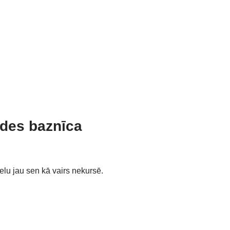
ūdes baznīca
ielu jau sen kā vairs nekursē.