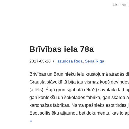
Like this:
Brīvības iela 78a
2017-09-28
Izzūdošā Rīga
,
Senā Rīga
Brīvības un Bruņinieku ielu krustojumā atradās 
Grausta stāvoklī tā bija jau vismaz kopš deviņd
(attēls). Šajā gruntsgabalā (ēkā?) savulaik darbo
gan konfekšu un šokolādes fabrika, gan skārda a
kartonāžas fabrikas. Nama īpašnieks esot tirdīts
Esot solīts ēku atjaunot, bet dokumentu, kas to ap
»