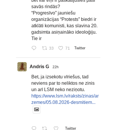
bet vai viņi ir paskatījušies paši
savās rindās?
“Progresīvo” jauniešu
organizācijas “Protests” biedri ir
atklāti komunisti, kas slavina 20.
gadsimta asiņaināko ideoloģiju.
Tie ir
33
71
Twitter
Andris G
22h
Bet, ja izsekotu vīriešus, tad
neviens par to neliktos ne zinis
un arī LSM neko neziņotu.
https://www.lsm.lv/raksts/zinas/ar
zemes/05.08.2026-desmitiem...
Twitter