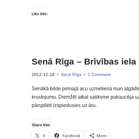
Like this:
Senā Rīga – Brīvības iela
2012-12-18
Senā Rīga
1 Comment
Senākā bilde pirmajā acu uzmetienā man atgādin
krustojumu. Diemžēl atkal satiksme patraucēja uz
pārspīlēti izspiedusies uz āru.
Share this:
X
Facebook
More