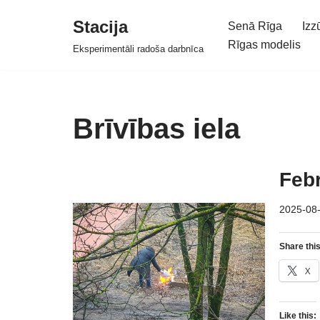
Stacija
Senā Rīga
Izz
Skip
Rīgas modelis
Eksperimentāli radoša darbnīca
to
content
Brīvības iela
Febr
2025-08
Share this
X
Like this: