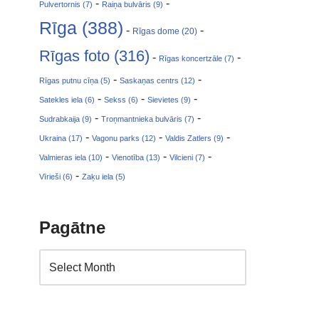
-
-
Pulvertornis (7)
Raiņa bulvāris (9)
Rīga (388)
-
-
Rīgas dome (20)
Rīgas foto (316)
-
-
Rīgas koncertzāle (7)
-
-
Rīgas putnu cīņa (5)
Saskaņas centrs (12)
-
-
-
Satekles iela (6)
Sekss (6)
Sievietes (9)
-
-
Sudrabkaija (9)
Troņmantnieka bulvāris (7)
-
-
-
Ukraina (17)
Vagonu parks (12)
Valdis Zatlers (9)
-
-
-
Valmieras iela (10)
Vienotība (13)
Vilcieni (7)
-
Vīrieši (6)
Zaķu iela (5)
Pagātne