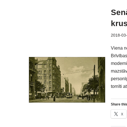
Senā
kru
2018-03
Viena no
Brīvības
moderni
mazstāvu
personīg
tornīti a
Share this
X