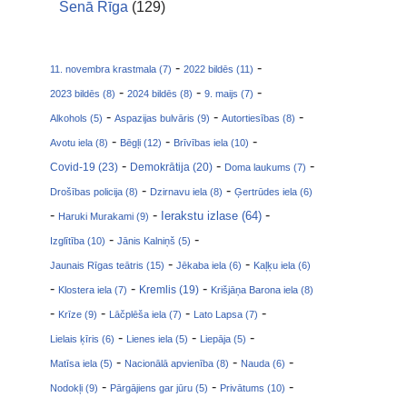
Senā Rīga
(129)
-
-
11. novembra krastmala (7)
2022 bildēs (11)
-
-
-
2023 bildēs (8)
2024 bildēs (8)
9. maijs (7)
-
-
-
Alkohols (5)
Aspazijas bulvāris (9)
Autortiesības (8)
-
-
-
Avotu iela (8)
Bēgļi (12)
Brīvības iela (10)
-
-
-
Covid-19 (23)
Demokrātija (20)
Doma laukums (7)
-
-
Drošības policija (8)
Dzirnavu iela (8)
Ģertrūdes iela (6)
-
-
-
Ierakstu izlase (64)
Haruki Murakami (9)
-
-
Izglītība (10)
Jānis Kalniņš (5)
-
-
Jaunais Rīgas teātris (15)
Jēkaba iela (6)
Kaļķu iela (6)
-
-
-
Klostera iela (7)
Kremlis (19)
Krišjāņa Barona iela (8)
-
-
-
-
Krīze (9)
Lāčplēša iela (7)
Lato Lapsa (7)
-
-
-
Lielais ķīris (6)
Lienes iela (5)
Liepāja (5)
-
-
-
Matīsa iela (5)
Nacionālā apvienība (8)
Nauda (6)
-
-
-
Nodokļi (9)
Pārgājiens gar jūru (5)
Privātums (10)