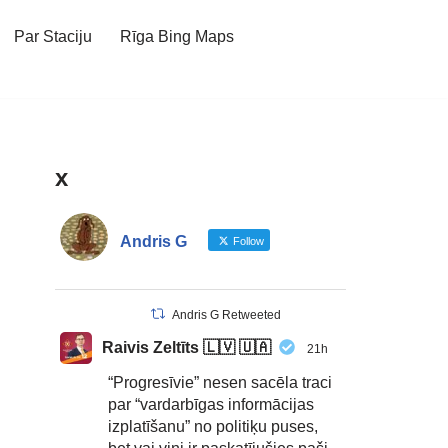
Par Staciju
Rīga Bing Maps
x
Andris G
Follow
Andris G Retweeted
Raivis Zeltīts 🇱🇻 🇺🇦
21h
“Progresīvie” nesen sacēla traci
par “vardarbīgas informācijas
izplatīšanu” no politiķu puses,