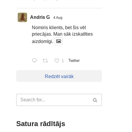
Andris G
4 Aug
Nomiris klients, bet šis vēl
priecājas. Man sāk izskatīties
aizdomīgi.
1
Twitter
Redzēt vairāk
Satura rādītājs