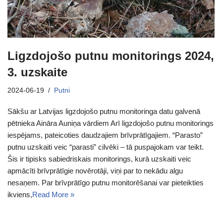
Ligzdojošo putnu monitorings 2024,
3. uzskaite
2024-06-19
Putni
Sākšu ar Latvijas ligzdojošo putnu monitoringa datu galvenā
pētnieka Aināra Auniņa vārdiem Arī ligzdojošo putnu monitorings
iespējams, pateicoties daudzajiem brīvprātīgajiem. “Parasto”
putnu uzskaiti veic “parasti” cilvēki – tā puspajokam var teikt.
Šis ir tipisks sabiedriskais monitorings, kurā uzskaiti veic
apmācīti brīvprātīgie novērotāji, viņi par to nekādu algu
nesaņem. Par brīvprātīgo putnu monitorēšanai var pieteikties
ikviens,
Read More »