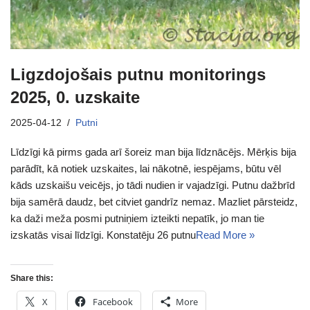
Ligzdojošais putnu monitorings
2025, 0. uzskaite
2025-04-12
Putni
Līdzīgi kā pirms gada arī šoreiz man bija līdznācējs. Mērķis bija
parādīt, kā notiek uzskaites, lai nākotnē, iespējams, būtu vēl
kāds uzskaišu veicējs, jo tādi nudien ir vajadzīgi. Putnu dažbrīd
bija samērā daudz, bet citviet gandrīz nemaz. Mazliet pārsteidz,
ka daži meža posmi putniņiem izteikti nepatīk, jo man tie
izskatās visai līdzīgi. Konstatēju 26 putnu
Read More »
Share this:
X
Facebook
More