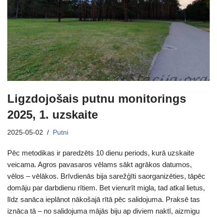
Ligzdojošais putnu monitorings
2025, 1. uzskaite
2025-05-02
Putni
Pēc metodikas ir paredzēts 10 dienu periods, kurā uzskaite
veicama. Agros pavasaros vēlams sākt agrākos datumos,
vēlos – vēlākos. Brīvdienās bija sarežģīti saorganizēties, tāpēc
domāju par darbdienu rītiem. Bet vienurīt migla, tad atkal lietus,
līdz sanāca ieplānot nākošajā rītā pēc salidojuma. Praksē tas
iznāca tā – no salidojuma mājās biju ap diviem naktī, aizmigu