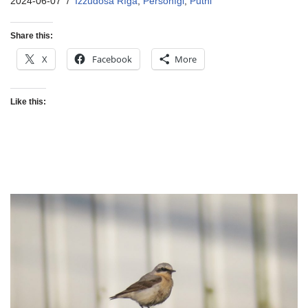
2024-06-07
Izzūdošā Rīga
,
Personīgi
,
Putni
Share this:
X
Facebook
More
Like this: