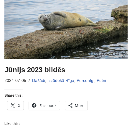
Jūnijs 2023 bildēs
2024-07-05
Dažādi
,
Izzūdošā Rīga
,
Personīgi
,
Putni
Share this:
X
Facebook
More
Like this: