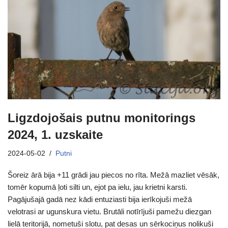
Ligzdojošais putnu monitorings
2024, 1. uzskaite
2024-05-02
Putni
Šoreiz ārā bija +11 grādi jau piecos no rīta. Mežā mazliet vēsāk,
tomēr kopumā ļoti silti un, ejot pa ielu, jau krietni karsti.
Pagājušajā gadā nez kādi entuziasti bija ierīkojuši mežā
velotrasi ar ugunskura vietu. Brutāli notīrījuši pamežu diezgan
lielā teritorijā, nometuši slotu, pat desas un sērkociņus nolikuši