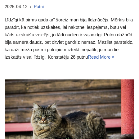
2025-04-12
Putni
Līdzīgi kā pirms gada arī šoreiz man bija līdznācējs. Mērķis bija
parādīt, kā notiek uzskaites, lai nākotnē, iespējams, būtu vēl
kāds uzskaišu veicējs, jo tādi nudien ir vajadzīgi. Putnu dažbrīd
bija samērā daudz, bet citviet gandrīz nemaz. Mazliet pārsteidz,
ka daži meža posmi putniņiem izteikti nepatīk, jo man tie
izskatās visai līdzīgi. Konstatēju 26 putnu
Read More »