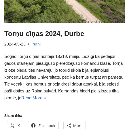
Torņu cīņas 2024, Durbe
2024-05-23
Putni
Šogad Torņu cīņas noritēja 18./19. maijā. Līdzīgi kā pēdējos
gados startējām pieaugušo pieredzējušo komandu klasē. Torņa
izlozē piedalīties nevarēju, jo tobrīd skola bija ieplānojusi
koncertu Latvijas Universitātē, pēc kā bērnus turpat arī pameta.
Tie vecāki, kas bērnus gribēja droši dabūt atpakaļ, bija spiesti
paši doties uz Raiņa bulvāri. Komandas biedri pie izlozes tika
pirmie, jo
Read More »
Share this:
X
Facebook
More