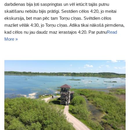
darbdienas bija ļoti saspringtas un vēl ietūcīt tajās putnu
skaitīšanu nebūtu bijis prātīgi. Sestdien cēlos 4:20, jo meitai
ekskursija, bet man pēc tam Torņu cīņas. Svētdien cēlos
mazliet vēlāk 4:30, jo Torņu cīņas. Atlika tikai nākošā pirmdiena,
kad cēlos nu jau daudz maz ierastajos 4:20. Par putnu
Read
More »