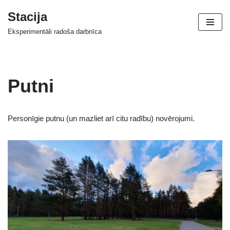
Stacija
Skip
Eksperimentāli radoša darbnīca
to
content
Putni
Personīgie putnu (un mazliet arī citu radību) novērojumi.