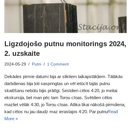
Ligzdojošo putnu monitorings 2024,
2. uzskaite
2024-05-29
Putni
1 Comment
Dekādes pirmie datumi bija ar sliktiem laikapstākļiem. Tālākās
darbdienas bija ļoti saspringtas un vēl ietūcīt tajās putnu
skaitīšanu nebūtu bijis prātīgi. Sestdien cēlos 4:20, jo meitai
ekskursija, bet man pēc tam Torņu cīņas. Svētdien cēlos
mazliet vēlāk 4:30, jo Torņu cīņas. Atlika tikai nākošā pirmdiena,
kad cēlos nu jau daudz maz ierastajos 4:20. Par putnu
Read
More »