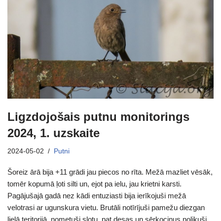
Ligzdojošais putnu monitorings
2024, 1. uzskaite
2024-05-02
Putni
Šoreiz ārā bija +11 grādi jau piecos no rīta. Mežā mazliet vēsāk,
tomēr kopumā ļoti silti un, ejot pa ielu, jau krietni karsti.
Pagājušajā gadā nez kādi entuziasti bija ierīkojuši mežā
velotrasi ar ugunskura vietu. Brutāli notīrījuši pamežu diezgan
lielā teritorijā, nometuši slotu, pat desas un sērkociņus nolikuši