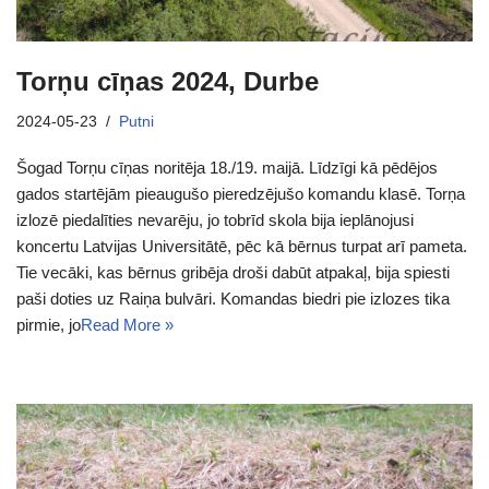
Torņu cīņas 2024, Durbe
2024-05-23
Putni
Šogad Torņu cīņas noritēja 18./19. maijā. Līdzīgi kā pēdējos
gados startējām pieaugušo pieredzējušo komandu klasē. Torņa
izlozē piedalīties nevarēju, jo tobrīd skola bija ieplānojusi
koncertu Latvijas Universitātē, pēc kā bērnus turpat arī pameta.
Tie vecāki, kas bērnus gribēja droši dabūt atpakaļ, bija spiesti
paši doties uz Raiņa bulvāri. Komandas biedri pie izlozes tika
pirmie, jo
Read More »