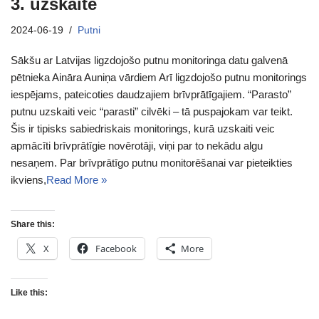
3. uzskaite
2024-06-19
Putni
Sākšu ar Latvijas ligzdojošo putnu monitoringa datu galvenā
pētnieka Aināra Auniņa vārdiem Arī ligzdojošo putnu monitorings
iespējams, pateicoties daudzajiem brīvprātīgajiem. “Parasto”
putnu uzskaiti veic “parasti” cilvēki – tā puspajokam var teikt.
Šis ir tipisks sabiedriskais monitorings, kurā uzskaiti veic
apmācīti brīvprātīgie novērotāji, viņi par to nekādu algu
nesaņem. Par brīvprātīgo putnu monitorēšanai var pieteikties
ikviens,
Read More »
Share this:
X
Facebook
More
Like this: