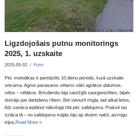
Ligzdojošais putnu monitorings
2025, 1. uzskaite
2025-05-02
Putni
Pēc metodikas ir paredzēts 10 dienu periods, kurā uzskaite
veicama. Agros pavasaros vēlams sākt agrākos datumos,
vēlos – vēlākos. Brīvdienās bija sarežģīti saorganizēties, tāpēc
domāju par darbdienu rītiem. Bet vienurīt migla, tad atkal lietus,
līdz sanāca ieplānot nākošajā rītā pēc salidojuma. Praksē tas
iznāca tā – no salidojuma mājās biju ap diviem naktī, aizmigu
trijos,
Read More »