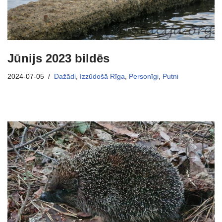
Jūnijs 2023 bildēs
2024-07-05
Dažādi
,
Izzūdošā Rīga
,
Personīgi
,
Putni