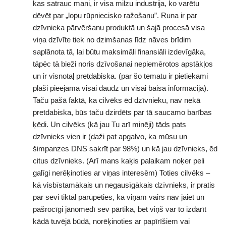
kas satrauc mani, ir visa milzu industrija, ko varētu
dēvēt par „lopu rūpniecisko ražošanu”. Runa ir par
dzīvnieka pārvēršanu produktā un šajā procesā visa
viņa dzīvīte tiek no dzimšanas līdz nāves brīdim
saplānota tā, lai būtu maksimāli finansiāli izdevīgāka,
tāpēc tā bieži noris dzīvošanai nepiemērotos apstākļos
un ir visnotaļ pretdabiska. (par šo tematu ir pietiekami
plaši pieejama visai daudz un visai baisa informācija).
Taču pašā faktā, ka cilvēks ēd dzīvnieku, nav nekā
pretdabiska, būs taču dzirdēts par tā saucamo barības
ķēdi. Un cilvēks (kā jau Tu arī minēji) tāds pats
dzīvnieks vien ir (daži pat apgalvo, ka mūsu un
šimpanzes DNS sakrīt par 98%) un kā jau dzīvnieks, ēd
citus dzīvnieks. (Arī mans kaķis palaikam noķer peli
galīgi nerēķinoties ar viņas interesēm) Toties cilvēks –
kā visbīstamākais un negausīgākais dzīvnieks, ir pratis
par sevi tiktāl parūpēties, ka viņam vairs nav jāiet un
pašrocīgi jānomedī sev pārtika, bet viņš var to izdarīt
kādā tuvējā būdā, norēķinoties ar papīrīšiem vai