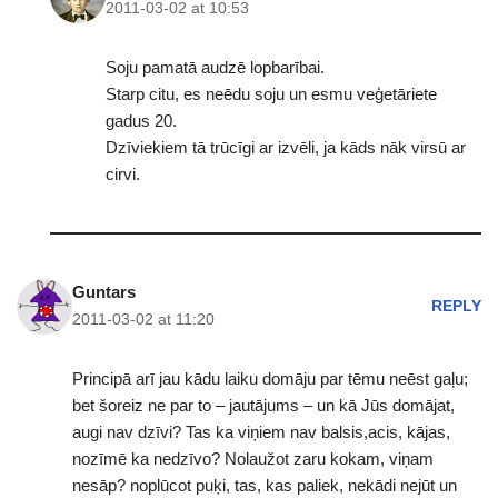
2011-03-02 at 10:53
Soju pamatā audzē lopbarībai.
Starp citu, es neēdu soju un esmu veģetāriete
gadus 20.
Dzīviekiem tā trūcīgi ar izvēli, ja kāds nāk virsū ar
cirvi.
Guntars
REPLY
2011-03-02 at 11:20
Principā arī jau kādu laiku domāju par tēmu neēst gaļu;
bet šoreiz ne par to – jautājums – un kā Jūs domājat,
augi nav dzīvi? Tas ka viņiem nav balsis,acis, kājas,
nozīmē ka nedzīvo? Nolaužot zaru kokam, viņam
nesāp? noplūcot puķi, tas, kas paliek, nekādi nejūt un