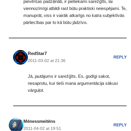
pievēršas padziļināti, ir pietiekami sarežģīts, lai
viennozīmīgi atbildi rast būtu praktiski neiespējami. Te,
manuprāt, viss ir vairāk atkarīgs no katra subjektīvās
pārliecības par to kā būtu jādzīvo.
RedStar7
REPLY
2011-03-02 at 21:36
Jā, jautājums ir sarežģīts. Es, godīgi sakot,
nesaprotu, kur tieši mana argumentācija sākusi
vārguļot.
Mēnessmeitēns
REPLY
2011-04-02 at 19:51