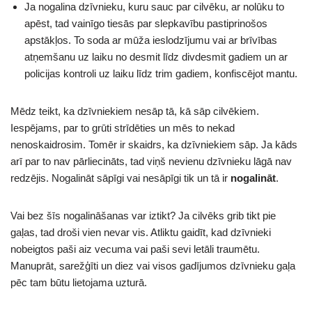
Ja nogalina dzīvnieku, kuru sauc par cilvēku, ar nolūku to
apēst, tad vainīgo tiesās par slepkavību pastiprinošos
apstākļos. To soda ar mūža ieslodzījumu vai ar brīvības
atņemšanu uz laiku no desmit līdz divdesmit gadiem un ar
policijas kontroli uz laiku līdz trim gadiem, konfiscējot mantu.
Mēdz teikt, ka dzīvniekiem nesāp tā, kā sāp cilvēkiem.
Iespējams, par to grūti strīdēties un mēs to nekad
nenoskaidrosim. Tomēr ir skaidrs, ka dzīvniekiem sāp. Ja kāds
arī par to nav pārliecināts, tad viņš nevienu dzīvnieku lāgā nav
redzējis. Nogalināt sāpīgi vai nesāpīgi tik un tā ir
nogalināt
.
Vai bez šīs nogalināšanas var iztikt? Ja cilvēks grib tikt pie
gaļas, tad droši vien nevar vis. Atliktu gaidīt, kad dzīvnieki
nobeigtos paši aiz vecuma vai paši sevi letāli traumētu.
Manuprāt, sarežģīti un diez vai visos gadījumos dzīvnieku gaļa
pēc tam būtu lietojama uzturā.