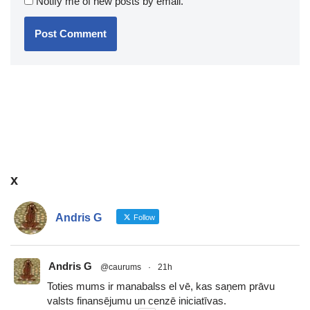
Notify me of new posts by email.
x
Andris G
Follow
Andris G
@caurums
·
21h
Toties mums ir manabalss el vē, kas saņem prāvu
valsts finansējumu un cenzē iniciatīvas.