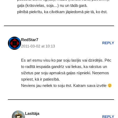
gaļa (krāsvielas, soja…) nu un tādā garā.
pilnībā piekrītu, ka cilvēkam jāpiedomā pie tā, ko ēst.
RedStar7
REPLY
2011-03-02 at 10:13
Es arī esmu visu ko par soju lasījis vai dzirdējis. Pēc
to radītā iespaida gandrīz vai liekas, ka rakstus un
sižetus par soju apmaksā gaļas rūpnieki. Neņemos
spriest, kā ir patiesībā.
Neviens jau neliek to soju ēst. Katram sava izvēle
Lasītāja
REPLY