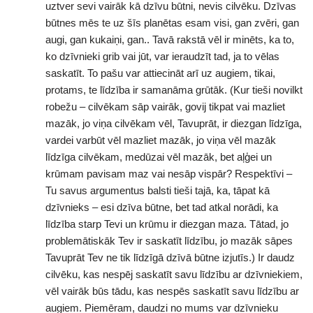
uztver sevi vairāk kā dzīvu būtni, nevis cilvēku. Dzīvas
būtnes mēs te uz šīs planētas esam visi, gan zvēri, gan
augi, gan kukaiņi, gan.. Tavā rakstā vēl ir minēts, ka to,
ko dzīvnieki grib vai jūt, var ieraudzīt tad, ja to vēlas
saskatīt. To pašu var attiecināt arī uz augiem, tikai,
protams, te līdzība ir samanāma grūtāk. (Kur tieši novilkt
robežu – cilvēkam sāp vairāk, govij tikpat vai mazliet
mazāk, jo viņa cilvēkam vēl, Tavuprāt, ir diezgan līdzīga,
vardei varbūt vēl mazliet mazāk, jo viņa vēl mazāk
līdzīga cilvēkam, medūzai vēl mazāk, bet aļģei un
krūmam pavisam maz vai nesāp vispār? Respektīvi –
Tu savus argumentus balsti tieši tajā, ka, tāpat kā
dzīvnieks – esi dzīva būtne, bet tad atkal norādi, ka
līdzība starp Tevi un krūmu ir diezgan maza. Tātad, jo
problemātiskāk Tev ir saskatīt līdzību, jo mazāk sāpes
Tavuprāt Tev ne tik līdzīgā dzīvā būtne izjutīs.) Ir daudz
cilvēku, kas nespēj saskatīt savu līdzību ar dzīvniekiem,
vēl vairāk būs tādu, kas nespēs saskatīt savu līdzību ar
augiem. Piemēram, daudzi no mums var dzīvnieku