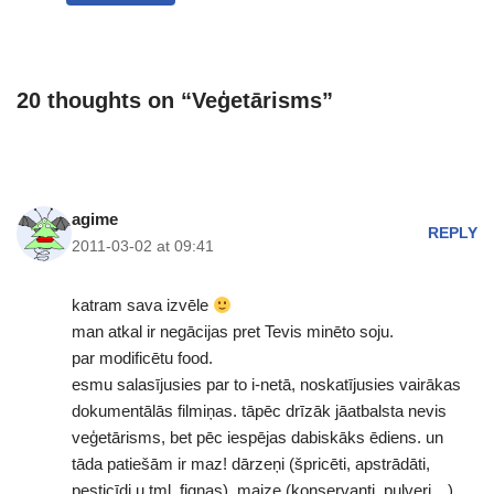
20 thoughts on “Veģetārisms”
agime
REPLY
2011-03-02 at 09:41
katram sava izvēle
man atkal ir negācijas pret Tevis minēto soju.
par modificētu food.
esmu salasījusies par to i-netā, noskatījusies vairākas
dokumentālās filmiņas. tāpēc drīzāk jāatbalsta nevis
veģetārisms, bet pēc iespējas dabiskāks ēdiens. un
tāda patiešām ir maz! dārzeņi (špricēti, apstrādāti,
pesticīdi u.tml. figņas), maize (konservanti, pulveri…),