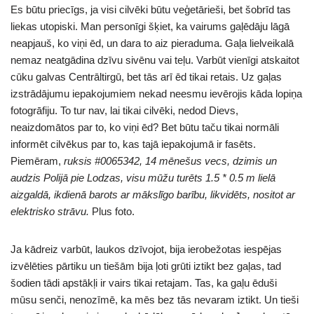
Es būtu priecīgs, ja visi cilvēki būtu veģetārieši, bet šobrīd tas
liekas utopiski. Man personīgi šķiet, ka vairums gaļēdāju lāgā
neapjauš, ko viņi ēd, un dara to aiz pieraduma. Gaļa lielveikalā
nemaz neatgādina dzīvu sivēnu vai teļu. Varbūt vienīgi atskaitot
cūku galvas Centrāltirgū, bet tās arī ēd tikai retais. Uz gaļas
izstrādājumu iepakojumiem nekad neesmu ievērojis kāda lopiņa
fotogrāfiju. To tur nav, lai tikai cilvēki, nedod Dievs,
neaizdomātos par to, ko viņi ēd? Bet būtu taču tikai normāli
informēt cilvēkus par to, kas tajā iepakojumā ir fasēts.
Piemēram,
ruksis #0065342, 14 mēnešus vecs, dzimis un
audzis Polijā pie Lodzas, visu mūžu turēts 1.5 * 0.5 m lielā
aizgaldā, ikdienā barots ar mākslīgo barību, likvidēts, nositot ar
elektrisko strāvu.
Plus foto.
Ja kādreiz varbūt, laukos dzīvojot, bija ierobežotas iespējas
izvēlēties pārtiku un tiešām bija ļoti grūti iztikt bez gaļas, tad
šodien tādi apstākļi ir vairs tikai retajam. Tas, ka gaļu ēduši
mūsu senči, nenozīmē, ka mēs bez tās nevaram iztikt. Un tieši