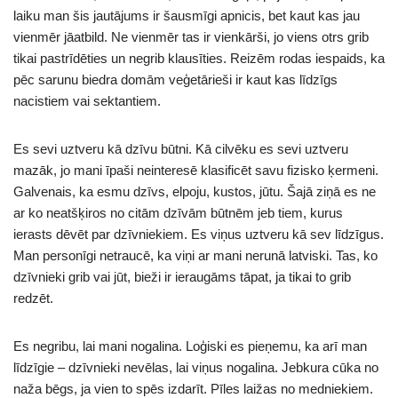
laiku man šis jautājums ir šausmīgi apnicis, bet kaut kas jau
vienmēr jāatbild. Ne vienmēr tas ir vienkārši, jo viens otrs grib
tikai pastrīdēties un negrib klausīties. Reizēm rodas iespaids, ka
pēc sarunu biedra domām veģetārieši ir kaut kas līdzīgs
nacistiem vai sektantiem.
Es sevi uztveru kā dzīvu būtni. Kā cilvēku es sevi uztveru
mazāk, jo mani īpaši neinteresē klasificēt savu fizisko ķermeni.
Galvenais, ka esmu dzīvs, elpoju, kustos, jūtu. Šajā ziņā es ne
ar ko neatšķiros no citām dzīvām būtnēm jeb tiem, kurus
ierasts dēvēt par dzīvniekiem. Es viņus uztveru kā sev līdzīgus.
Man personīgi netraucē, ka viņi ar mani nerunā latviski. Tas, ko
dzīvnieki grib vai jūt, bieži ir ieraugāms tāpat, ja tikai to grib
redzēt.
Es negribu, lai mani nogalina. Loģiski es pieņemu, ka arī man
līdzīgie – dzīvnieki nevēlas, lai viņus nogalina. Jebkura cūka no
naža bēgs, ja vien to spēs izdarīt. Pīles laižas no medniekiem.