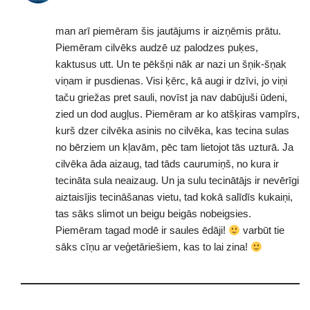
man arī piemēram šis jautājums ir aizņēmis prātu.
Piemēram cilvēks audzē uz palodzes puķes,
kaktusus utt. Un te pēkšņi nāk ar nazi un šņik-šņak
viņam ir pusdienas. Visi ķērc, kā augi ir dzīvi, jo viņi
taču griežas pret sauli, novīst ja nav dabūjuši ūdeni,
zied un dod augļus. Piemēram ar ko atšķiras vampīrs,
kurš dzer cilvēka asinis no cilvēka, kas tecina sulas
no bērziem un kļavām, pēc tam lietojot tās uzturā. Ja
cilvēka āda aizaug, tad tāds caurumiņš, no kura ir
tecināta sula neaizaug. Un ja sulu tecinātājs ir nevērīgi
aiztaisījis tecināšanas vietu, tad kokā salīdīs kukaiņi,
tas sāks slimot un beigu beigās nobeigsies.
Piemēram tagad modē ir saules ēdāji!
varbūt tie
sāks cīņu ar veģetāriešiem, kas to lai zina!