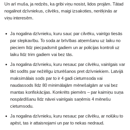
Un arī muša, ja redzēs, ka gribi viņu nosist, lidos projām. Tātad
nogalinot dzīvniekus, cilvēks, maigi izsakoties, nerēķinās ar
viņu interesēm.
Ja nogalina dzīvnieku, kuru sauc par cilvēku, vainīgo tiesās
par slepkavību. To soda ar brīvības atņemšanu uz laiku no
pieciem līdz piecpadsmit gadiem un ar policijas kontroli uz
laiku līdz trim gadiem vai bez tās.
Ja nogalina dzīvnieku, kuru nesauc par cilvēku, vainīgais var
tikt sodīts par nežēlīgu izturēšanos pret dzīvniekiem. Latvijā
maksimālais sods par to ir 4 gadi cietumsoda vai
naudassods līdz 80 minimālajām mēnešalgām ar vai bez
mantas konfiskācijas. Konkrēts piemērs – par kaimiņu suņa
nospārdīšanu līdz nāvei vainīgais saņēmis 4 mēnešu
cietumsodu.
Ja nogalina dzīvnieku, kuru nesauc par cilvēku, ar nolūku to
apēst, tas ir attaisnojami un par to nekas nedraud.