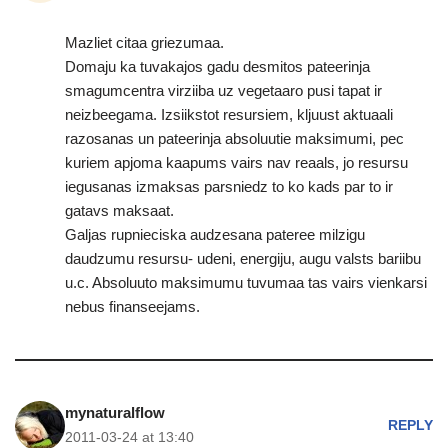
Mazliet citaa griezumaa.
Domaju ka tuvakajos gadu desmitos pateerinja
smagumcentra virziiba uz vegetaaro pusi tapat ir
neizbeegama. Izsiikstot resursiem, kljuust aktuaali
razosanas un pateerinja absoluutie maksimumi, pec
kuriem apjoma kaapums vairs nav reaals, jo resursu
iegusanas izmaksas parsniedz to ko kads par to ir
gatavs maksaat.
Galjas rupnieciska audzesana pateree milzigu
daudzumu resursu- udeni, energiju, augu valsts bariibu
u.c. Absoluuto maksimumu tuvumaa tas vairs vienkarsi
nebus finanseejams.
mynaturalflow
REPLY
2011-03-24 at 13:40