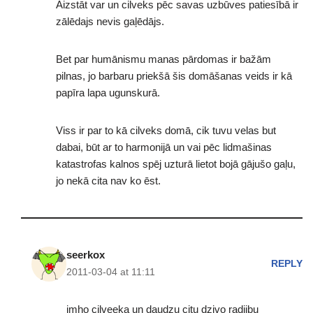
Aizstāt var un cilveks pēc savas uzbūves patiesībā ir
zālēdajs nevis gaļēdājs.
Bet par humānismu manas pārdomas ir bažām
pilnas, jo barbaru priekšā šis domāšanas veids ir kā
papīra lapa ugunskurā.
Viss ir par to kā cilveks domā, cik tuvu velas but
dabai, būt ar to harmonijā un vai pēc lidmašinas
katastrofas kalnos spēj uzturā lietot bojā gājušo gaļu,
jo nekā cita nav ko ēst.
seerkox
REPLY
2011-03-04 at 11:11
imho cilveeka un daudzu citu dzivo radiibu