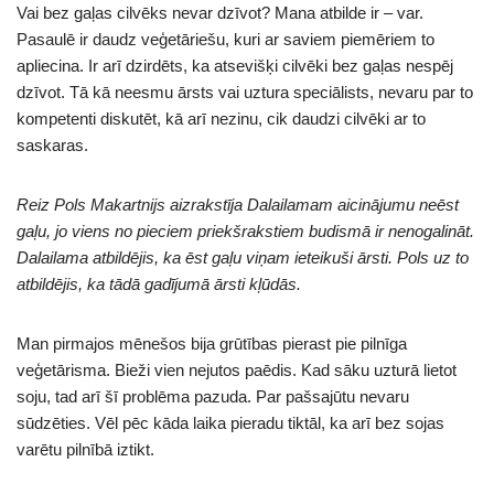
Vai bez gaļas cilvēks nevar dzīvot? Mana atbilde ir – var.
Pasaulē ir daudz veģetāriešu, kuri ar saviem piemēriem to
apliecina. Ir arī dzirdēts, ka atsevišķi cilvēki bez gaļas nespēj
dzīvot. Tā kā neesmu ārsts vai uztura speciālists, nevaru par to
kompetenti diskutēt, kā arī nezinu, cik daudzi cilvēki ar to
saskaras.
Reiz Pols Makartnijs aizrakstīja Dalailamam aicinājumu neēst
gaļu, jo viens no pieciem priekšrakstiem budismā ir nenogalināt.
Dalailama atbildējis, ka ēst gaļu viņam ieteikuši ārsti. Pols uz to
atbildējis, ka tādā gadījumā ārsti kļūdās.
Man pirmajos mēnešos bija grūtības pierast pie pilnīga
veģetārisma. Bieži vien nejutos paēdis. Kad sāku uzturā lietot
soju, tad arī šī problēma pazuda. Par pašsajūtu nevaru
sūdzēties. Vēl pēc kāda laika pieradu tiktāl, ka arī bez sojas
varētu pilnībā iztikt.