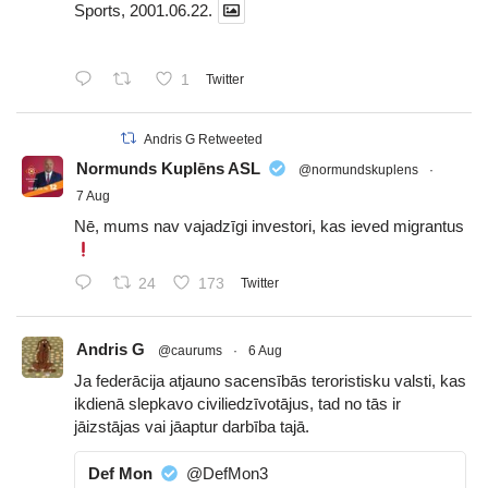
Sports, 2001.06.22.
1
Twitter
Andris G Retweeted
Normunds Kuplēns ASL
@normundskuplens
·
7 Aug
Nē, mums nav vajadzīgi investori, kas ieved migrantus
24
173
Twitter
Andris G
@caurums
·
6 Aug
Ja federācija atjauno sacensībās teroristisku valsti, kas
ikdienā slepkavo civiliedzīvotājus, tad no tās ir
jāizstājas vai jāaptur darbība tajā.
Def Mon
@DefMon3