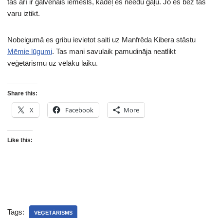
tas arī ir galvenais iemesls, kādēļ es neēdu gaļu. Jo es bez tās
varu iztikt.
Nobeigumā es gribu ievietot saiti uz Manfrēda Kibera stāstu
Mēmie lūgumi
. Tas mani savulaik pamudināja neatlikt
veģetārismu uz vēlāku laiku.
Share this:
X
Facebook
More
Like this:
Tags:
VEĢETĀRISMS