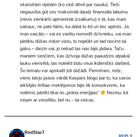
skanošām ripiņām (ko viņš dēvē par naudu). Tieši
negausība gūt sev maksimāli daudz finansiāla labuma
(nevis vienkārši apmierināt izsalkumu) ir tā, kas mani
satrauc, ne pats fakts, ka dabā tu ēd un tiec apēsts. Ja
man vaicātu – vai es varētu nomedīt dzīvnieku, vai man
pietiktu dūšas noķer vistu, to noplūkt un tad nocirst tai
galvu – diezin vai, jo nekad tas nav bijis jādara. Taču
maniem senčiem, kas dzīvoja dažas paaudzes atpakaļ
lauku viensētā, tas noteikti būtu visai ikdienišķs darbiņš.
Šo tematu var apskatīt ļoti dažādi. Piemēram, redz,
viens latvju puisis vārdā Kaspars blogo par to, ka savos
iekšējās tīrības meklējumos bijis tik konsekvents, ka
nolēmis pārtikt tikai no „prāna enerģijas”
Nezinu, kā
viņam ar veselību, bet nu – lai veicas.
RedStar7
REPLY