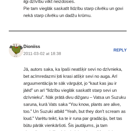
ilgi dzīvību vilkt neizdosies.
Pie tam vieglāk saskatīt līdzību starp cilvēku un govi
nekā starp cilvēku un dadžu krūmu.
Dioniiss
REPLY
2011-03-02 at 18:38
Jā, autors saka, ka īpaši neatšķir sevi no dzīvnieka,
bet acīmredazmi ļoti krasi atšķir sevi no auga. Arī
arguumentācija te sāk vārguļot, jo “kaut kas jau ir
jāēd” un arī “līdzību vieglāk saskatīt starp sevi un
dzīvnieku”. Nāk prātā divu dižgaru – Vatsa un Suzuku
saruna, kurā Vats saka “You know, plants are alive,
too.” Un Suzuki atbild “Yeah, but they don’t scream as
loud.” Varētu teikt, ka te ir runa par gradāciju, bet tas
būtu pārāk vienkāršoti. Šis jautājums, ja tam