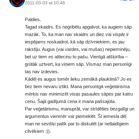
2011-03-03 at 10:48
Paldies.
Tagad skaidrs. Es negribētu apgalvot, ka augiem sāp
mazāk. To, ka man nav skaidrs un diez vai vispār ir
iespējams noskaidrot, kā sāp dzīvniekiem, es jau
rakstīju. Augus (vai vardes, vai mušas) nepieminēju,
bet uz tiem es attiecinu to pašu. Vienīgā atšķirība –
grūtāk uztvert, ka viņiem sāp. Vismaz man personīgi
tas nav izdevies.
Kādēļ es augus tomēr lieku zemākā plauktiņā? Jo es
bez tiem nevaru iztikt. Mana personīgā veģetārisma
mērķis nav minimizēt visas pasaules sāpes par katru
cenu. Šajā gadījumā cena ir mana pašsajūta.
Par veģetārismu, manuprāt, var strīdēties bezgalīgi un
argumentus vienmēr var piemeklēt. Šī iemesla dēļ
man ne sevišķi patīk par to diskutēt (ar netlaidīgiem
cilvēkiem :)).