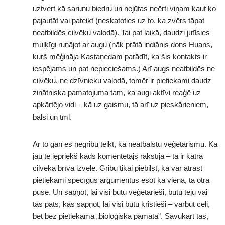
uztvert kā sarunu biedru un nejūtas neērti viņam kaut ko
pajautāt vai pateikt (neskatoties uz to, ka zvērs tāpat
neatbildēs cilvēku valodā). Tai pat laikā, daudzi jutīsies
muļķīgi runājot ar augu (nāk prātā indiānis dons Huans,
kurš mēģināja Kastaņedam parādīt, ka šis kontakts ir
iespējams un pat nepieciešams.) Arī augs neatbildēs ne
cilvēku, ne dzīvnieku valodā, tomēr ir pietiekami daudz
zinātniska pamatojuma tam, ka augi aktīvi reaģē uz
apkārtējo vidi – kā uz gaismu, tā arī uz pieskārieniem,
balsi un tml.
Ar to gan es negribu teikt, ka neatbalstu veģetārismu. Kā
jau te iepriekš kāds komentētājs rakstīja – tā ir katra
cilvēka brīva izvēle. Gribu tikai piebilst, ka var atrast
pietiekami spēcīgus argumentus esot kā vienā, tā otrā
pusē. Un sapņot, lai visi būtu veģetārieši, būtu teju vai
tas pats, kas sapņot, lai visi būtu kristieši – varbūt cēli,
bet bez pietiekama „bioloģiskā pamata”. Savukārt tas,