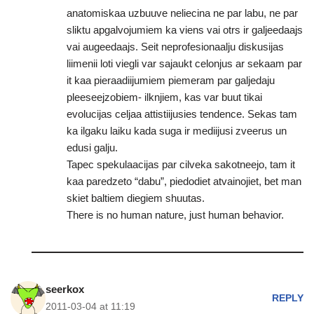
anatomiskaa uzbuuve neliecina ne par labu, ne par
sliktu apgalvojumiem ka viens vai otrs ir galjeedaajs
vai augeedaajs. Seit neprofesionaalju diskusijas
liimenii loti viegli var sajaukt celonjus ar sekaam par
it kaa pieraadiijumiem piemeram par galjedaju
pleeseejzobiem- ilknjiem, kas var buut tikai
evolucijas celjaa attistiijusies tendence. Sekas tam
ka ilgaku laiku kada suga ir mediijusi zveerus un
edusi galju.
Tapec spekulaacijas par cilveka sakotneejo, tam it
kaa paredzeto “dabu”, piedodiet atvainojiet, bet man
skiet baltiem diegiem shuutas.
There is no human nature, just human behavior.
seerkox
REPLY
2011-03-04 at 11:19