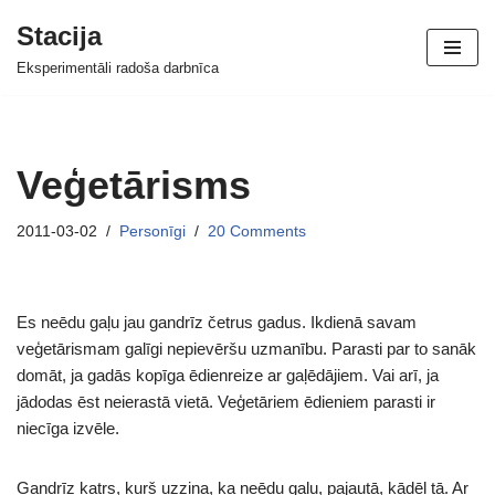
Stacija
Skip
Eksperimentāli radoša darbnīca
to
content
Veģetārisms
2011-03-02
Personīgi
20 Comments
Es neēdu gaļu jau gandrīz četrus gadus. Ikdienā savam
veģetārismam galīgi nepievēršu uzmanību. Parasti par to sanāk
domāt, ja gadās kopīga ēdienreize ar gaļēdājiem. Vai arī, ja
jādodas ēst neierastā vietā. Veģetāriem ēdieniem parasti ir
niecīga izvēle.
Gandrīz katrs, kurš uzzina, ka neēdu gaļu, pajautā, kādēļ tā. Ar