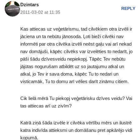
Dzintars
REPLY
2011-03-02 at 11:35
Kas attiecas uz veģetārismu, tad cilvēkiem otra izvēli ir
jāciena un ta nebūtu jānosoda. Ļoti bieži cilvēki nav
informēti par otra cilvēka izvēli neēst gaļu vai arī nekad
nav domājuši, kāpēc cilvēks var izvelēties to nedarīt, jo
pāši šādu dzīvesveidu nepiekopj. Tāpēc Tev nebūtu
jājūtas nogurušam atbildēt uz so jautajumu atkal un
atkal, jo Tev ir sava doma, kāpēc Tu to nedari un
visticamāk, Tu to domu arī vēlies darīt zināmu citiem.
Cik lielā mērā Tu piekopj veģetārisku dzīves veidu? Vai
tas attiecas arī uz zivīm?
Katrā ziņā šāda izvēle ir cilvēka vērtību mērs un ilustrē
katra indivīda attieksmi un domāšanu pret apkārējo vidi
kopumā.