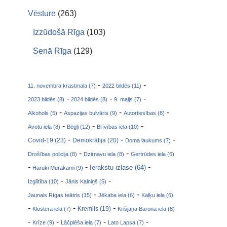
Vēsture
(263)
Izzūdošā Rīga
(103)
Senā Rīga
(129)
-
-
11. novembra krastmala (7)
2022 bildēs (11)
-
-
-
2023 bildēs (8)
2024 bildēs (8)
9. maijs (7)
-
-
-
Alkohols (5)
Aspazijas bulvāris (9)
Autortiesības (8)
-
-
-
Avotu iela (8)
Bēgļi (12)
Brīvības iela (10)
-
-
-
Covid-19 (23)
Demokrātija (20)
Doma laukums (7)
-
-
Drošības policija (8)
Dzirnavu iela (8)
Ģertrūdes iela (6)
-
-
-
Ierakstu izlase (64)
Haruki Murakami (9)
-
-
Izglītība (10)
Jānis Kalniņš (5)
-
-
Jaunais Rīgas teātris (15)
Jēkaba iela (6)
Kaļķu iela (6)
-
-
-
Klostera iela (7)
Kremlis (19)
Krišjāņa Barona iela (8)
-
-
-
-
Krīze (9)
Lāčplēša iela (7)
Lato Lapsa (7)