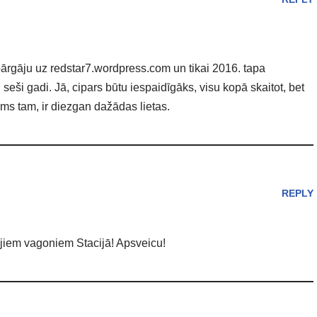
 pārgāju uz redstar7.wordpress.com un tikai 2016. tapa
ai seši gadi. Jā, cipars būtu iespaidīgāks, visu kopā skaitot, bet
rms tam, ir diezgan dažādas lietas.
REPLY
jiem vagoniem Stacijā! Apsveicu!