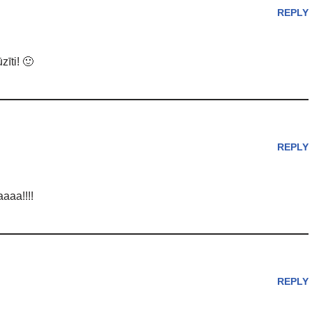
REPLY
zīti! 🙂
REPLY
aaaa!!!!
REPLY