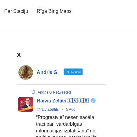
Par Staciju
Rīga Bing Maps
x
Andris G
Follow
Andris G Retweeted
Raivis Zeltīts 🇱🇻 🇺🇦
@raiviszeltits
·
5 Aug
“Progresīvie” nesen sacēla
traci par “vardarbīgas
informācijas izplatīšanu” no