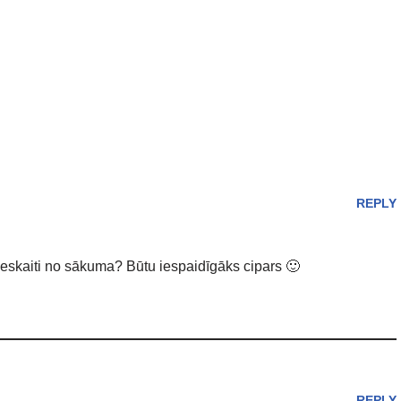
REPLY
neskaiti no sākuma? Būtu iespaidīgāks cipars 🙂
REPLY