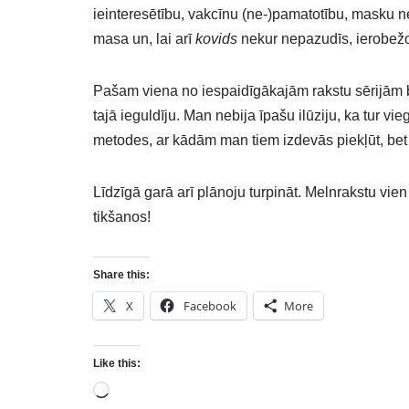
ieinteresētību, vakcīnu (ne-)pamatotību, masku ne
masa un, lai arī
kovids
nekur nepazudīs, ierobežojum
Pašam viena no iespaidīgākajām rakstu sērijām 
tajā ieguldīju. Man nebija īpašu ilūziju, ka tur vieg
metodes, ar kādām man tiem izdevās piekļūt, bet 
Līdzīgā garā arī plānoju turpināt. Melnrakstu vien
tikšanos!
Share this:
X
Facebook
More
Like this: