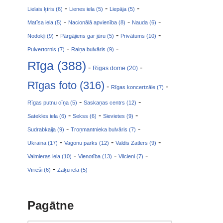
-
-
-
Lielais ķīris (6)
Lienes iela (5)
Liepāja (5)
-
-
-
Matīsa iela (5)
Nacionālā apvienība (8)
Nauda (6)
-
-
-
Nodokļi (9)
Pārgājiens gar jūru (5)
Privātums (10)
-
-
Pulvertornis (7)
Raiņa bulvāris (9)
Rīga (388)
-
-
Rīgas dome (20)
Rīgas foto (316)
-
-
Rīgas koncertzāle (7)
-
-
Rīgas putnu cīņa (5)
Saskaņas centrs (12)
-
-
-
Satekles iela (6)
Sekss (6)
Sievietes (9)
-
-
Sudrabkaija (9)
Troņmantnieka bulvāris (7)
-
-
-
Ukraina (17)
Vagonu parks (12)
Valdis Zatlers (9)
-
-
-
Valmieras iela (10)
Vienotība (13)
Vilcieni (7)
-
Vīrieši (6)
Zaķu iela (5)
Pagātne