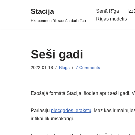
Stacija
Senā Rīga
Izz
Skip
Rīgas modelis
Eksperimentāli radoša darbnīca
to
content
Seši gadi
2022-01-18
Blogs
7 Comments
Esošajā formātā Stacijai šodien aprit seši gadi.
Pārlasīju
piecgades ierakstu
. Maz kas ir mainījie
ir tikai likumsakarīgi.