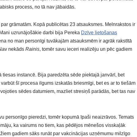
dabisks process, no tā nav jābaidās.
īt par grāmatām. Kopā publicētas 23 atsauksmes. Melnrakstos ir
. Mani uzrunājošākie darbi bija Pereka
Dzīve lietošanas
iena no man personīgi tuvākajām atsauksmēm ir agrāk rakstītā
 Nav nekāds
Rainis
, tomēr savu ieceri realizēju un pēc gadiem
ā tiesas instancē. Bija paredzēta sēde piektajā janvārī, bet
varbūt šī procesa ilgums izskatās briesmīgi, bet es ar to tiešām
Tuvojoties sēdes datumiem, mazliet stresiņš parādās, bet tas nav
avu personīgo pieredzi, tomēr kopumā īpaši neaizrāvos. Temats
 Domāju, ka vairums no tiem, kas pēdējos mēnešos visskaļāk
dažiem gadiem sāks runāt par vakcinācijas uzņēmumu milzīgo