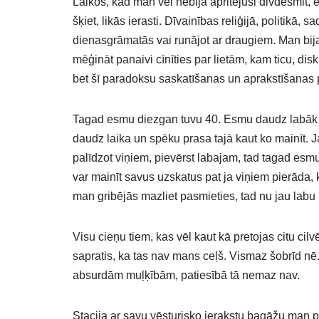
Laikos, kad man vēl nebija apritējuši divdesmit, 
šķiet, likās ierasti. Dīvainības reliģijā, politikā, 
dienasgrāmatās vai runājot ar draugiem. Man bija
mēģināt panaivi cīnīties par lietām, kam ticu, dis
bet šī paradoksu saskatīšanas un aprakstīšanas p
Tagad esmu diezgan tuvu 40. Esmu daudz labāk ie
daudz laika un spēku prasa tajā kaut ko mainīt. Ja
palīdzot viņiem, pievērst labajam, tad tagad esmu
var mainīt savus uzskatus pat ja viņiem pierāda, k
man gribējās mazliet pasmieties, tad nu jau labu 
Visu cieņu tiem, kas vēl kaut kā pretojas citu c
sapratis, ka tas nav mans ceļš. Vismaz šobrīd nē. 
absurdām muļķībām, patiesībā tā nemaz nav.
Stacija ar savu vēsturisko ierakstu bagāžu man p