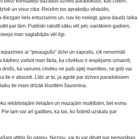
es bieži konstatēju dažādus dzīves paradoksus, kas citiem,
sadzīvē un visur citur. Reizēm tos aprakstīju vēstulēs,
 diezgan liels entuziasms un, nav ko noliegt, gana daudz laika
kutēt par tām. Publiski rakstīt sāku vēl pēc vairākiem gadiem,
ieeja man saglabājās vēl ilgi.
pazinies ar “pieaugušo” dzīvi un sapratis, cik nenormāli
 kādreiz varbūt man šķita, ka cilvēkus ir iespējams izmainīt,
 drošs, ka vairums cilvēku ne paši spēj mainīties, ne grib vai
a tie ir absurdi. Līdz ar to, ja agrāk par dzīves paradoksiem
laiku tie mani drīzāk klusītēm šausmina.
ilvēku iekārtotajām lielajām un mazajām muļķībām, bet esmu
Pie tam var arī gadīties, ka tas, ko šobrīd uzskatu par
ašam attēlo šo pāreju. Nezinu, vai to var dēvēt par personības