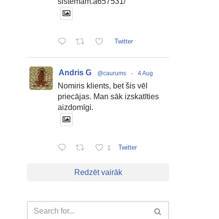
sistemam.a657531/
Twitter
Andris G
@caurums
·
4 Aug
Nomiris klients, bet šis vēl
priecājas. Man sāk izskatīties
aizdomīgi.
1
Twitter
Redzēt vairāk