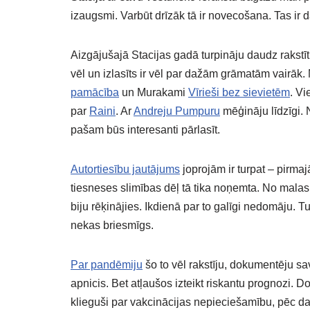
izaugsmi. Varbūt drīzāk tā ir novecošana. Tas ir 
Aizgājušajā Stacijas gadā turpināju daudz rakst
vēl un izlasīts ir vēl par dažām grāmatām vairāk
pamācība
un Murakami
Vīrieši bez sievietēm
. V
par
Raini
. Ar
Andreju Pumpuru
mēģināju līdzīgi.
pašam būs interesanti pārlasīt.
Autortiesību jautājums
joprojām ir turpat – pirmaj
tiesneses slimības dēļ tā tika noņemta. No malas 
biju rēķinājies. Ikdienā par to galīgi nedomāju. 
nekas briesmīgs.
Par pandēmiju
šo to vēl rakstīju, dokumentēju s
apnicis. Bet atļaušos izteikt riskantu prognozi.
klieguši par vakcinācijas nepieciešamību, pēc 