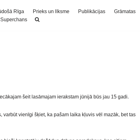
ūdošā Rīga
Prieks un līksme
Publikācijas
Grāmatas
Superchans
 Vecākajam šeit lasāmajam ierakstam jūnijā būs jau 15 gadi.
s, varbūt vienīgi šķiet, ka pašam laika kļuvis vēl mazāk, bet tas