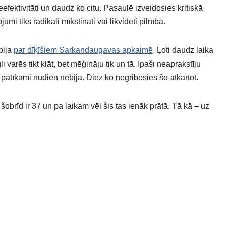
efektivitāti un daudz ko citu. Pasaulē izveidosies kritiskā
i tiks radikāli mīkstināti vai likvidēti pilnībā.
bija
par dīķīšiem Sarkandaugavas apkaimē
. Ļoti daudz laika
li varēs tikt klāt, bet mēģināju tik un tā. Īpaši neaprakstīju
patīkami nudien nebija. Diez ko negribēsies šo atkārtot.
 šobrīd ir 37 un pa laikam vēl šis tas ienāk prātā. Tā kā – uz