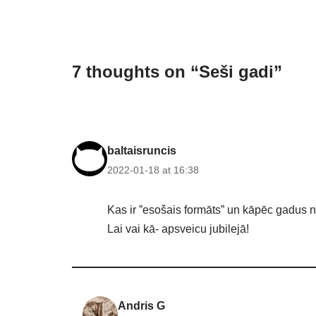
7 thoughts on “Seši gadi”
baltaisruncis
2022-01-18 at 16:38
Kas ir ”esošais formāts” un kāpēc gadus 
Lai vai kā- apsveicu jubilejā!
Andris G