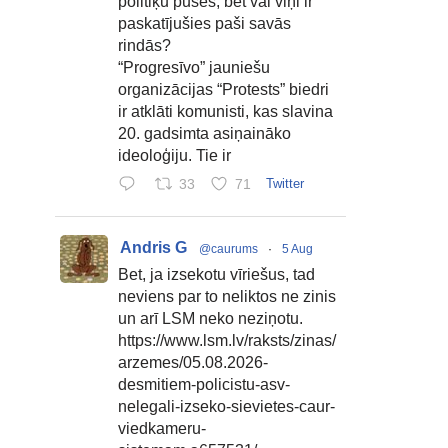
politiķu puses, bet vai viņi ir
paskatījušies paši savās
rindās?
“Progresīvo” jauniešu
organizācijas “Protests” biedri
ir atklāti komunisti, kas slavina
20. gadsimta asiņaināko
ideoloģiju. Tie ir
33
71
Twitter
Andris G
@caurums
·
5 Aug
Bet, ja izsekotu vīriešus, tad
neviens par to neliktos ne zinis
un arī LSM neko neziņotu.
https://www.lsm.lv/raksts/zinas/
arzemes/05.08.2026-
desmitiem-policistu-asv-
nelegali-izseko-sievietes-caur-
viedkameru-