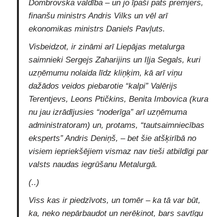
Dombrovska valdība – un jo īpaši pats premjers,
finanšu ministrs Andris Vilks un vēl arī
ekonomikas ministrs Daniels Pavļuts.
Visbeidzot, ir zināmi arī Liepājas metalurga
saimnieki Sergejs Zaharijins un Iļja Segals, kuri
uzņēmumu nolaida līdz kliņķim, kā arī viņu
dažādos veidos piebarotie “kalpi” Valērijs
Terentjevs, Leons Ptičkins, Benita Imbovica (kura
nu jau izrādījusies “noderīga” arī uzņēmuma
administratoram) un, protams, “tautsaimniecības
eksperts” Andris Deniņš, – bet šie atšķirībā no
visiem iepriekšējiem vismaz nav tieši atbildīgi par
valsts naudas iegrūšanu Metalurgā.
(..)
Viss kas ir piedzīvots, un tomēr – ka tā var būt,
ka, neko nepārbaudot un nerēķinot, bars savtīgu