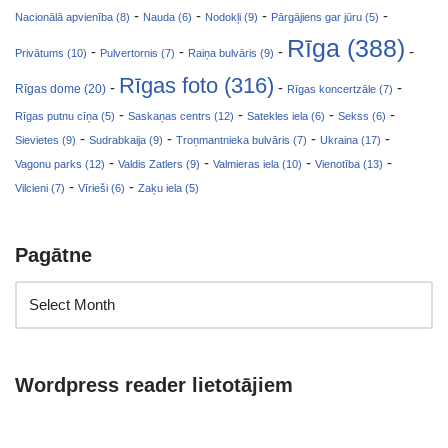
-
-
-
-
Nacionālā apvienība (8)
Nauda (6)
Nodokļi (9)
Pārgājiens gar jūru (5)
Rīga (388)
-
-
-
-
Privātums (10)
Pulvertornis (7)
Raiņa bulvāris (9)
Rīgas foto (316)
-
-
-
Rīgas dome (20)
Rīgas koncertzāle (7)
-
-
-
-
Rīgas putnu cīņa (5)
Saskaņas centrs (12)
Satekles iela (6)
Sekss (6)
-
-
-
-
Sievietes (9)
Sudrabkaija (9)
Troņmantnieka bulvāris (7)
Ukraina (17)
-
-
-
-
Vagonu parks (12)
Valdis Zatlers (9)
Valmieras iela (10)
Vienotība (13)
-
-
Vilcieni (7)
Vīrieši (6)
Zaķu iela (5)
Pagātne
Wordpress reader lietotājiem