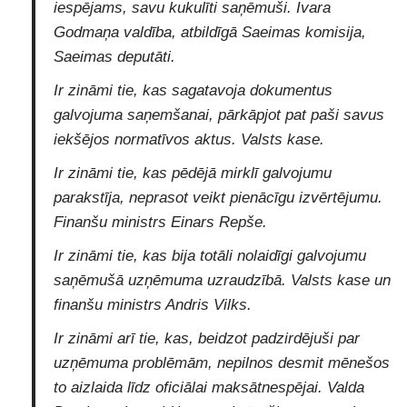
iespējams, savu kukulīti saņēmuši. Ivara
Godmaņa valdība, atbildīgā Saeimas komisija,
Saeimas deputāti.
Ir zināmi tie, kas sagatavoja dokumentus
galvojuma saņemšanai, pārkāpjot pat paši savus
iekšējos normatīvos aktus. Valsts kase.
Ir zināmi tie, kas pēdējā mirklī galvojumu
parakstīja, neprasot veikt pienācīgu izvērtējumu.
Finanšu ministrs Einars Repše.
Ir zināmi tie, kas bija totāli nolaidīgi galvojumu
saņēmušā uzņēmuma uzraudzībā. Valsts kase un
finanšu ministrs Andris Vilks.
Ir zināmi arī tie, kas, beidzot padzirdējuši par
uzņēmuma problēmām, nepilnos desmit mēnešos
to aizlaida līdz oficiālai maksātnespējai. Valda