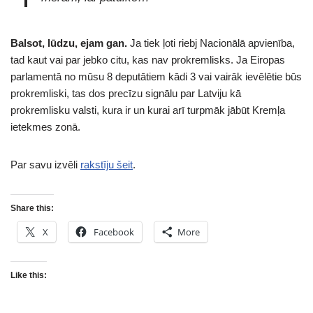
Balsot, lūdzu, ejam gan.
Ja tiek ļoti riebj Nacionālā apvienība,
tad kaut vai par jebko citu, kas nav prokremlisks. Ja Eiropas
parlamentā no mūsu 8 deputātiem kādi 3 vai vairāk ievēlētie būs
prokremliski, tas dos precīzu signālu par Latviju kā
prokremlisku valsti, kura ir un kurai arī turpmāk jābūt Kremļa
ietekmes zonā.
Par savu izvēli
rakstīju šeit
.
Share this:
X
Facebook
More
Like this: