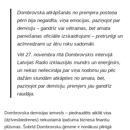
Dombrovska atkāpšanās no premjera posteņa
pērn bija negaidīta, viņa emocijas, paziņojot par
demisiju – gandrīz vai vētrainas, bet amata
pamešanas oficiālie izskaidrojumi – pretrunīgi un
acīmredzami uz ātru roku sadomāti.
Vēl 27. novembra rītā Dombrovskis intervijā
Latvijas Radio izklausījās mundrs un enerģisks,
un nekas neliecināja par viņa nodomu jau pēc
dažām stundām atkāpties no amata, bet,
paziņojot par demisiju, premjers jau gandrīz
raudāja.
Dombrovska demisijas iemesls – piedraudēts atklāt viņa
(dzīvesbiedrenes) nekustamā īpašuma biznesa finanšu
plūsmas. Šobrīd Dombrovsku ģimene ir nonākusi pilnīgā