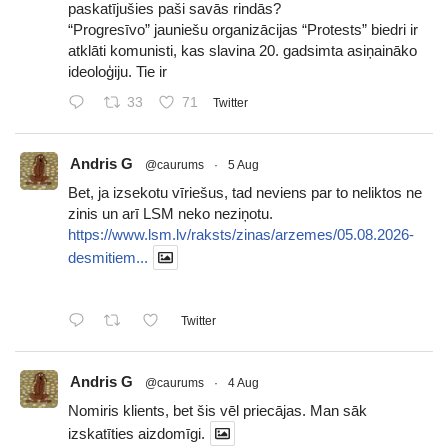
paskatījušies paši savās rindās?
“Progresīvo” jauniešu organizācijas “Protests” biedri ir
atklāti komunisti, kas slavina 20. gadsimta asiņaināko
ideoloģiju. Tie ir
33
71
Twitter
Andris G
@caurums
·
5 Aug
Bet, ja izsekotu vīriešus, tad neviens par to neliktos ne
zinis un arī LSM neko neziņotu.
https://www.lsm.lv/raksts/zinas/arzemes/05.08.2026-
desmitiem...
Twitter
Andris G
@caurums
·
4 Aug
Nomiris klients, bet šis vēl priecājas. Man sāk
izskatīties aizdomīgi.