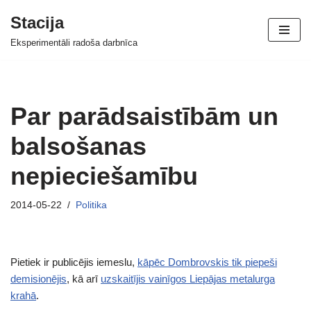
Stacija
Skip
Eksperimentāli radoša darbnīca
to
content
Par parādsaistībām un
balsošanas
nepieciešamību
2014-05-22
Politika
Pietiek ir publicējis iemeslu,
kāpēc Dombrovskis tik piepeši
demisionējis
, kā arī
uzskaitījis vainīgos Liepājas metalurga
krahā
.