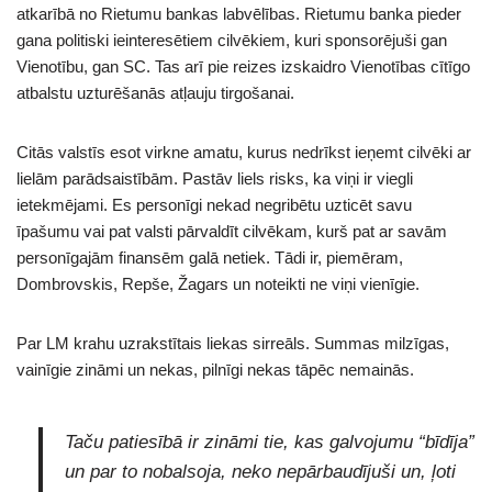
atkarībā no Rietumu bankas labvēlības. Rietumu banka pieder
gana politiski ieinteresētiem cilvēkiem, kuri sponsorējuši gan
Vienotību, gan SC. Tas arī pie reizes izskaidro Vienotības cītīgo
atbalstu uzturēšanās atļauju tirgošanai.
Citās valstīs esot virkne amatu, kurus nedrīkst ieņemt cilvēki ar
lielām parādsaistībām. Pastāv liels risks, ka viņi ir viegli
ietekmējami. Es personīgi nekad negribētu uzticēt savu
īpašumu vai pat valsti pārvaldīt cilvēkam, kurš pat ar savām
personīgajām finansēm galā netiek. Tādi ir, piemēram,
Dombrovskis, Repše, Žagars un noteikti ne viņi vienīgie.
Par LM krahu uzrakstītais liekas sirreāls. Summas milzīgas,
vainīgie zināmi un nekas, pilnīgi nekas tāpēc nemainās.
Taču patiesībā ir zināmi tie, kas galvojumu “bīdīja”
un par to nobalsoja, neko nepārbaudījuši un, ļoti