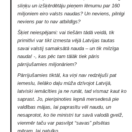
sliņķu un izšķērdētāju pieņem lēmumu par 160
miljoniem eiro valsts naudas? Un neviens, pilnīgi
neviens par to nav atbildīgs?
Šķiet neiespējami: vai tiešām tādā veidā, tik
primitīvi var tikt izmesta vējā Latvijas tautas
savai valstij samaksātā nauda – un tik milzīga
nauda! -, kas pēc tam tālāk tiek pāris
pārrijušamies miljonāriem?
Pārrijušamies tiktāl, ka viņi nav redzējuši pat
iemeslu, lielāko daļu mūža dzīvojot Latvijā,
latviski iemācīties ja ne runāt, tad vismaz kaut ko
saprast. Jo, pieripinoties lepnā mersedesā pie
valdības mājas, lai paprasītu vēl naudu, un
nesaprotot, ko tie ministri tur savā valodā gvelž,
vienmēr taču var pasvilpt “savas” pilsētas
mēram, lai patulko…