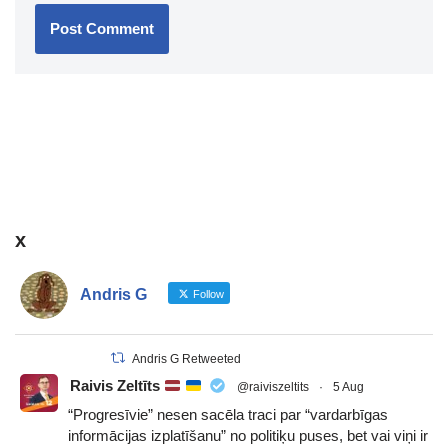
x
Andris G
Follow
Andris G Retweeted
Raivis Zeltīts
@raiviszeltits
·
5 Aug
“Progresīvie” nesen sacēla traci par “vardarbīgas
informācijas izplatīšanu” no politiķu puses, bet vai viņi ir