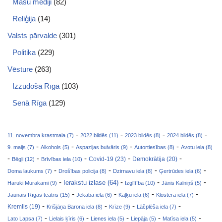
Masu mediji
(82)
Reliģija
(14)
Valsts pārvalde
(301)
Politika
(229)
Vēsture
(263)
Izzūdošā Rīga
(103)
Senā Rīga
(129)
-
-
-
-
11. novembra krastmala (7)
2022 bildēs (11)
2023 bildēs (8)
2024 bildēs (8)
-
-
-
-
9. maijs (7)
Alkohols (5)
Aspazijas bulvāris (9)
Autortiesības (8)
Avotu iela (8)
-
-
-
-
-
Covid-19 (23)
Bēgļi (12)
Brīvības iela (10)
Demokrātija (20)
-
-
-
-
Doma laukums (7)
Drošības policija (8)
Dzirnavu iela (8)
Ģertrūdes iela (6)
-
-
-
-
Ierakstu izlase (64)
Haruki Murakami (9)
Izglītība (10)
Jānis Kalniņš (5)
-
-
-
-
Jaunais Rīgas teātris (15)
Jēkaba iela (6)
Kaļķu iela (6)
Klostera iela (7)
-
-
-
-
Kremlis (19)
Krišjāņa Barona iela (8)
Krīze (9)
Lāčplēša iela (7)
-
-
-
-
-
Lato Lapsa (7)
Lielais ķīris (6)
Lienes iela (5)
Liepāja (5)
Matīsa iela (5)