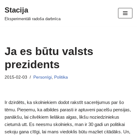
Stacija
Skip
Eksperimentāli radoša darbnīca
to
content
Ja es būtu valsts
prezidents
2015-02-03
Personīgi
,
Politika
Ir dzirdēts, ka skolniekiem dodot rakstīt sacerējumus par šo
tēmu. Pieņemu, ka atbildes parasti ir aptuveni pacelšu pensijas,
panākšu, lai cilvēkiem lielākas algas, likšu noziedziniekus
cietumā utt. Es neesmu skolnieks, man ir 30 gadi un politikai
sekoju gana cītīgi, lai mans viedoklis būtu mazliet citādāks. Un,