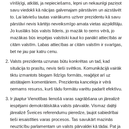
vīrišķīgi, atklāti, ja nepieciešams, lepni un nekaunīgi paziņot
savu viedokli kā nācijas galvenajam pārstāvim un aizstāvēt
to. Lai latviešu tautas vairākums uztver prezidentu kā savu
pārstāvi nevis kārtējo neveiksmīgo amata vietas aizpildītāju.
Jo kuslāks būs valsts līderis, jo mazāk to ņems vērā, jo
mazākas būs iespējas valstiski kaut ko panākt attiecībās ar
citām valstīm. Labas attiecības ar citām valstīm ir svarīgas,
bet ne jau par katru cenu.
Valsts prezidenta uzrunas būtu konkrētas un tad, kad
situācija to prasītu, nevis tieši svētkos. Komunikācijā vairāk
tiktu izmantots blogam līdzīgs formāts, reaģējot arī uz
atstātajiem komentāriem. Prezidenta kanceleja ir vērā
ņemams resurss, kurš tādu formātu varētu padarīt efektīvu.
Ir jāaptur Vienotības lienošā varas sagrābšana un jārealizē
iespējami demokrātiskāka valsts pārvalde. Vismaz daļēji
jārealizē Šveices referendumu pieredze, ļaujot sabiedrībai
tieši iesaistīties varas procesos. Tas savukārt mazinās
neuzticību parlamentam un valsts pārvaldei kā tādai. Pat ja