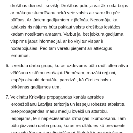
drošības dienesti, sevišķi Drošības policija vairāk nodarbojas
ar mākoņu stumdīšanu nekā veic valsts aizsardzību pēc
būtības. Ar tādiem gadījumiem ir jācīnās. Nedomāju, ka
labākais risinājums būtu pakļaut valsts drošības iestādes
kādam noteiktam amatam. Varbūt jā, bet jebkurā gadījumā
vispirms jābūt informācijai, ar ko viņi tur vispār ir
nodarbojušies. Pēc tam varētu pieņemt arī attiecīgus
lēmumus.
Izveidotu darba grupu, kuras uzdevums būtu radīt alternatīvu
vēlēšanu sistēmu esošajai. Piemēram, mazāki reģioni,
iespēja atsaukt deputātu, paredzēt, kā rīkoties balsu
pirkšanas gadījumos utml.
Veicinātu Krievijas propagandas kanālu apraides
ierobežošanu Latvijas teritorijā un iespēju robežās atbalstītu
pret-propagandas masu mediju izveidi un attīstību.
Iespējams, te ir nepieciešamas izmaiņas likumdošanā. Tam
būtu jāizveido darba grupa, kuras rezultātu es kā prezidents
iesniegtu Saeimai apstiprināšanai. Noteikti ir nepieciešams