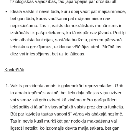
fizioloģiskās vajadzības, tad jāparūpējas par drošību utt.
Ideāla valsts ir nevis tāda, kuru spēj vadīt pat mājsaimniece,
bet gan tāda, kuras vadīšanai pat mājsaimniece nav
nepieciešama. Tas ir, valsts demokrātiskais mehānisms ir
izstrādāts tik pašpietiekams, ka tā vispār nav jāvada. Politiķi
veic atbalsta funkcijas, sastāda budžetu, pieņem pārsvarā
tehniskus grozījumus, uzklausa vēlētājus utml. Pilnībā tas
diez vai ir iespējams, bet uz to jātiecas.
Konkrētāk
Valsts prezidenta amats ir galvenokārt reprezentatīvs. Grib
to amata ieņēmējs vai nē, bet liela daļa nācijas viņu uztver
vai vismaz ļoti grib uztvert kā zināma mēra garīgu līderi.
Iekšpolitiski tā arī ir vissvarīgākā valsts prezidenta funkcija.
Būt par latviešu tautas vadoni šī vārda vislabākajā nozīmē.
Tas ir, nevis kusli murkšķēt par nodokļu maksāšanu vai
ilgstoši neteikt, ko izdomājis devītā maija sakarā, bet gan