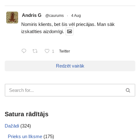
Andris G
@caurums
·
4 Aug
Nomiris klients, bet šis vēl priecājas. Man sāk
izskatīties aizdomīgi.
1
Twitter
Redzēt vairāk
Satura rādītājs
Dažādi
(324)
Prieks un līksme
(175)