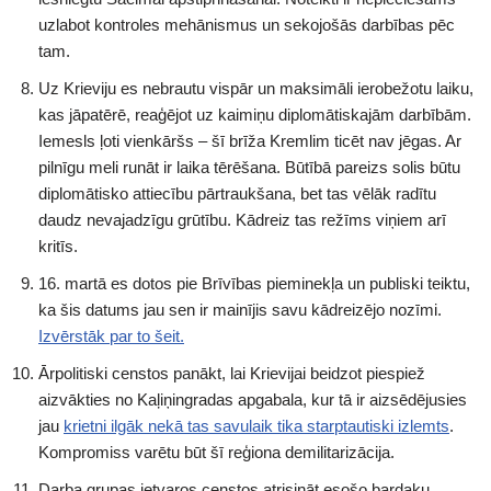
uzlabot kontroles mehānismus un sekojošās darbības pēc
tam.
Uz Krieviju es nebrautu vispār un maksimāli ierobežotu laiku,
kas jāpatērē, reaģējot uz kaimiņu diplomātiskajām darbībām.
Iemesls ļoti vienkāršs – šī brīža Kremlim ticēt nav jēgas. Ar
pilnīgu meli runāt ir laika tērēšana. Būtībā pareizs solis būtu
diplomātisko attiecību pārtraukšana, bet tas vēlāk radītu
daudz nevajadzīgu grūtību. Kādreiz tas režīms viņiem arī
kritīs.
16. martā es dotos pie Brīvības pieminekļa un publiski teiktu,
ka šis datums jau sen ir mainījis savu kādreizējo nozīmi.
Izvērstāk par to šeit.
Ārpolitiski censtos panākt, lai Krievijai beidzot piespiež
aizvākties no Kaļiņingradas apgabala, kur tā ir aizsēdējusies
jau
krietni ilgāk nekā tas savulaik tika starptautiski izlemts
.
Kompromiss varētu būt šī reģiona demilitarizācija.
Darba grupas ietvaros censtos atrisināt esošo bardaku