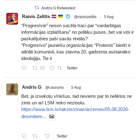
Andris G Retweeted
Raivis Zeltīts
@raiviszeltits
·
5 Aug
“Progresīvie” nesen sacēla traci par “vardarbīgas
informācijas izplatīšanu” no politiķu puses, bet vai viņi ir
paskatījušies paši savās rindās?
“Progresīvo” jauniešu organizācijas “Protests” biedri ir
atklāti komunisti, kas slavina 20. gadsimta asiņaināko
ideoloģiju. Tie ir
33
71
Twitter
Andris G
@caurums
·
5 Aug
Bet, ja izsekotu vīriešus, tad neviens par to neliktos ne
zinis un arī LSM neko neziņotu.
https://www.lsm.lv/raksts/zinas/arzemes/05.08.2026-
desmitiem...
Twitter