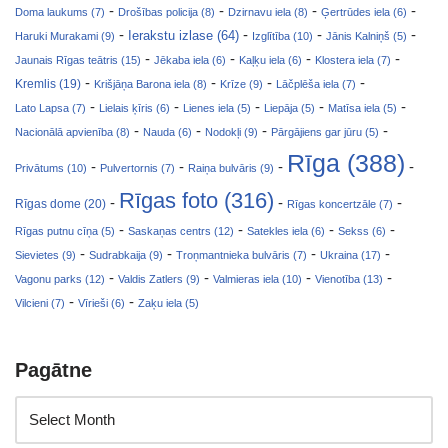
-
-
-
-
Doma laukums (7)
Drošības policija (8)
Dzirnavu iela (8)
Ģertrūdes iela (6)
-
-
-
-
Ierakstu izlase (64)
Haruki Murakami (9)
Izglītība (10)
Jānis Kalniņš (5)
-
-
-
-
Jaunais Rīgas teātris (15)
Jēkaba iela (6)
Kaļķu iela (6)
Klostera iela (7)
-
-
-
-
Kremlis (19)
Krišjāņa Barona iela (8)
Krīze (9)
Lāčplēša iela (7)
-
-
-
-
-
Lato Lapsa (7)
Lielais ķīris (6)
Lienes iela (5)
Liepāja (5)
Matīsa iela (5)
-
-
-
-
Nacionālā apvienība (8)
Nauda (6)
Nodokļi (9)
Pārgājiens gar jūru (5)
Rīga (388)
-
-
-
-
Privātums (10)
Pulvertornis (7)
Raiņa bulvāris (9)
Rīgas foto (316)
-
-
-
Rīgas dome (20)
Rīgas koncertzāle (7)
-
-
-
-
Rīgas putnu cīņa (5)
Saskaņas centrs (12)
Satekles iela (6)
Sekss (6)
-
-
-
-
Sievietes (9)
Sudrabkaija (9)
Troņmantnieka bulvāris (7)
Ukraina (17)
-
-
-
-
Vagonu parks (12)
Valdis Zatlers (9)
Valmieras iela (10)
Vienotība (13)
-
-
Vilcieni (7)
Vīrieši (6)
Zaķu iela (5)
Pagātne