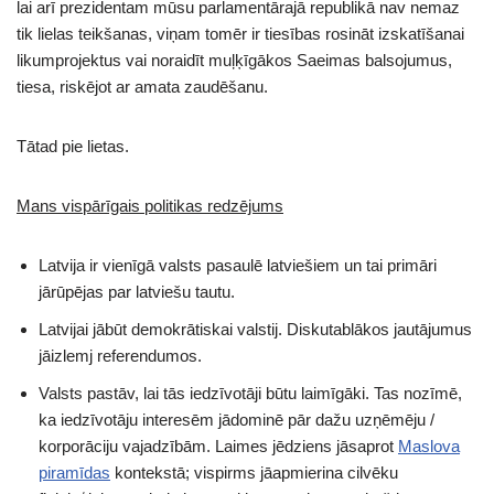
lai arī prezidentam mūsu parlamentārajā republikā nav nemaz
tik lielas teikšanas, viņam tomēr ir tiesības rosināt izskatīšanai
likumprojektus vai noraidīt muļķīgākos Saeimas balsojumus,
tiesa, riskējot ar amata zaudēšanu.
Tātad pie lietas.
Mans vispārīgais politikas redzējums
Latvija ir vienīgā valsts pasaulē latviešiem un tai primāri
jārūpējas par latviešu tautu.
Latvijai jābūt demokrātiskai valstij. Diskutablākos jautājumus
jāizlemj referendumos.
Valsts pastāv, lai tās iedzīvotāji būtu laimīgāki. Tas nozīmē,
ka iedzīvotāju interesēm jādominē pār dažu uzņēmēju /
korporāciju vajadzībām. Laimes jēdziens jāsaprot
Maslova
piramīdas
kontekstā; vispirms jāapmierina cilvēku