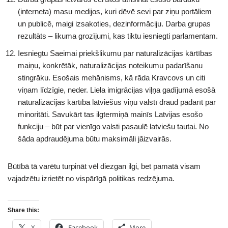
(interneta) masu medijos, kuri dēvē sevi par ziņu portāliem
un publicē, maigi izsakoties, dezinformāciju. Darba grupas
rezultāts – likuma grozījumi, kas tiktu iesniegti parlamentam.
Iesniegtu Saeimai priekšlikumu par naturalizācijas kārtības
maiņu, konkrētāk, naturalizācijas noteikumu padarīšanu
stingrāku. Esošais mehānisms, kā rāda Kravcovs un citi
viņam līdzīgie, neder. Liela imigrācijas viļņa gadījumā esošā
naturalizācijas kārtība latviešus viņu valstī draud padarīt par
minoritāti. Savukārt tas ilgtermiņā mainīs Latvijas esošo
funkciju – būt par vienīgo valsti pasaulē latviešu tautai. No
šāda apdraudējuma būtu maksimāli jāizvairās.
Būtībā tā varētu turpināt vēl diezgan ilgi, bet pamatā visam
vajadzētu izrietēt no vispārīgā politikas redzējuma.
Share this:
X
Facebook
More