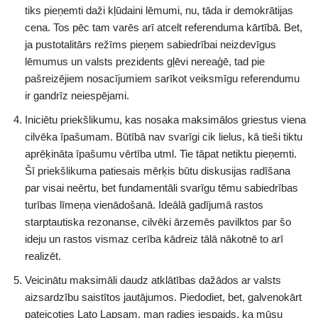
tiks pieņemti daži kļūdaini lēmumi, nu, tāda ir demokrātijas
cena. Tos pēc tam varēs arī atcelt referenduma kārtībā. Bet,
ja pustotalitārs režīms pieņem sabiedrībai neizdevīgus
lēmumus un valsts prezidents gļēvi nereaģē, tad pie
pašreizējiem nosacījumiem sarīkot veiksmīgu referendumu
ir gandrīz neiespējami.
Iniciētu priekšlikumu, kas nosaka maksimālos griestus viena
cilvēka īpašumam. Būtībā nav svarīgi cik lielus, kā tieši tiktu
aprēķināta īpašumu vērtība utml. Tie tāpat netiktu pieņemti.
Šī priekšlikuma patiesais mērķis būtu diskusijas radīšana
par visai neērtu, bet fundamentāli svarīgu tēmu sabiedrības
turības līmeņa vienādošanā. Ideālā gadījumā rastos
starptautiska rezonanse, cilvēki ārzemēs pavilktos par šo
ideju un rastos vismaz cerība kādreiz tālā nākotnē to arī
realizēt.
Veicinātu maksimāli daudz atklātības dažādos ar valsts
aizsardzību saistītos jautājumos. Piedodiet, bet, galvenokārt
pateicoties Lato Lapsam, man radies iespaids, ka mūsu