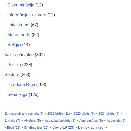
Diskriminācija
(12)
Informācijas uztvere
(12)
Latviskums
(67)
Masu mediji
(82)
Reliģija
(14)
Valsts pārvalde
(301)
Politika
(229)
Vēsture
(263)
Izzūdošā Rīga
(103)
Senā Rīga
(129)
-
-
-
-
11. novembra krastmala (7)
2022 bildēs (11)
2023 bildēs (8)
2024 bildēs (8)
-
-
-
-
9. maijs (7)
Alkohols (5)
Aspazijas bulvāris (9)
Autortiesības (8)
Avotu iela (8)
-
-
-
-
-
Covid-19 (23)
Bēgļi (12)
Brīvības iela (10)
Demokrātija (20)