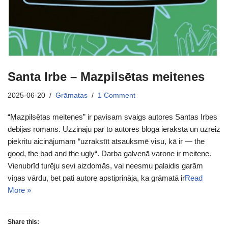
Santa Irbe – Mazpilsētas meitenes
2025-06-20
Grāmatas
1 Comment
“Mazpilsētas meitenes” ir pavisam svaigs autores Santas Irbes
debijas romāns. Uzzināju par to autores bloga ierakstā un uzreiz
piekritu aicinājumam “uzrakstīt atsauksmē visu, kā ir — the
good, the bad and the ugly“. Darba galvenā varone ir meitene.
Vienubrīd turēju sevi aizdomās, vai neesmu palaidis garām
viņas vārdu, bet pati autore apstiprināja, ka grāmatā ir
Read
More »
Share this: