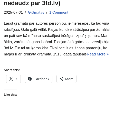
nedaudz par 3td.lv)
2025-07-31
Grāmatas
1 Comment
Lasot grāmatu par autores personību, ieinteresējos, kā tad viņa
rakstījusi. Galu galā vēlāk Kaijas kundze strādājusi par žurnālisti
un pati sev kā mīnusu saskatījusi trūcīgus izpušķojumus. Man
šķita, varētu būt gana lasāmi. Pieejamākā grāmatas versija bija
3td.lv. Tur tai arī ķēros klāt. Tikai pēc izlasīšanas pamanīju, ka
mājās ir arī drukāta grāmata. 1913. gadā tapušais
Read More »
Share this:
X
Facebook
More
Like this: