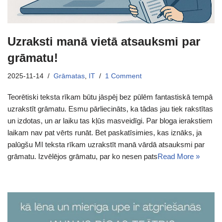
Uzraksti manā vietā atsauksmi par
grāmatu!
2025-11-14
Grāmatas
,
IT
1 Comment
Teorētiski teksta rīkam būtu jāspēj bez pūlēm fantastiskā tempā
uzrakstīt grāmatu. Esmu pārliecināts, ka tādas jau tiek rakstītas
un izdotas, un ar laiku tas kļūs masveidīgi. Par bloga ierakstiem
laikam nav pat vērts runāt. Bet paskatīsimies, kas iznāks, ja
palūgšu MI teksta rīkam uzrakstīt manā vārdā atsauksmi par
grāmatu. Izvēlējos grāmatu, par ko nesen pats
Read More »