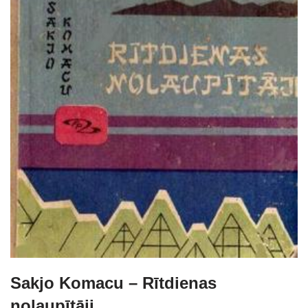
Sakjo Komacu – Rītdienas
nolaupītāji