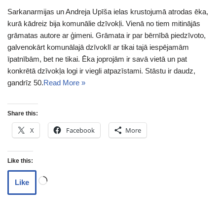
Sarkanarmijas un Andreja Upīša ielas krustojumā atrodas ēka,
kurā kādreiz bija komunālie dzīvokļi. Vienā no tiem mitinājās
grāmatas autore ar ģimeni. Grāmata ir par bērnībā piedzīvoto,
galvenokārt komunālajā dzīvoklī ar tikai tajā iespējamām
īpatnībām, bet ne tikai. Ēka joprojām ir savā vietā un pat
konkrētā dzīvokļa logi ir viegli atpazīstami. Stāstu ir daudz,
gandrīz 50.
Read More »
Share this:
X
Facebook
More
Like this:
Like