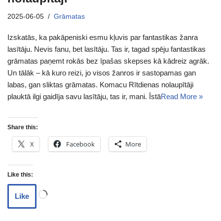
2025-06-05
Grāmatas
Izskatās, ka pakāpeniski esmu kļuvis par fantastikas žanra
lasītāju. Nevis fanu, bet lasītāju. Tas ir, tagad spēju fantastikas
grāmatas paņemt rokās bez īpašas skepses kā kādreiz agrāk.
Un tālāk – kā kuro reizi, jo visos žanros ir sastopamas gan
labas, gan sliktas grāmatas. Komacu Rītdienas nolaupītāji
plauktā ilgi gaidīja savu lasītāju, tas ir, mani. Īstā
Read More »
Share this:
X
Facebook
More
Like this:
Like