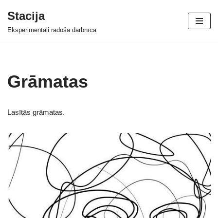
Stacija
Skip
Eksperimentāli radoša darbnīca
to
content
Grāmatas
Lasītās grāmatas.