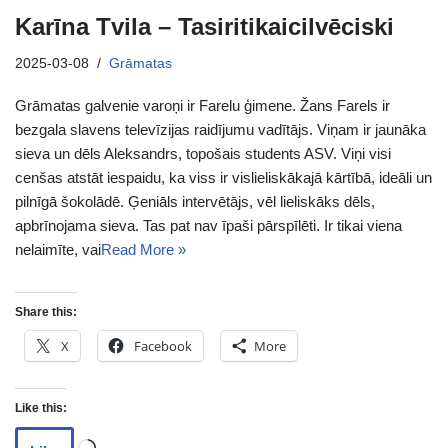
Karīna Tvila – Tasiritikaicilvēciski
2025-03-08
Grāmatas
Grāmatas galvenie varoņi ir Farelu ģimene. Žans Farels ir
bezgala slavens televīzijas raidījumu vadītājs. Viņam ir jaunāka
sieva un dēls Aleksandrs, topošais students ASV. Viņi visi
cenšas atstāt iespaidu, ka viss ir vislieliskākajā kārtībā, ideāli un
pilnīgā šokolādē. Ģeniāls intervētājs, vēl lieliskāks dēls,
apbrīnojama sieva. Tas pat nav īpaši pārspīlēti. Ir tikai viena
nelaimīte, vai
Read More »
Share this:
X
Facebook
More
Like this: