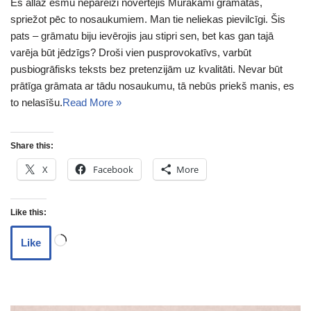
Es allaž esmu nepareizi novērtējis Murakami grāmatas,
spriežot pēc to nosaukumiem. Man tie neliekas pievilcīgi. Šis
pats – grāmatu biju ievērojis jau stipri sen, bet kas gan tajā
varēja būt jēdzīgs? Droši vien pusprovokatīvs, varbūt
pusbiogrāfisks teksts bez pretenzijām uz kvalitāti. Nevar būt
prātīga grāmata ar tādu nosaukumu, tā nebūs priekš manis, es
to nelasīšu.
Read More »
Share this:
X
Facebook
More
Like this:
Like