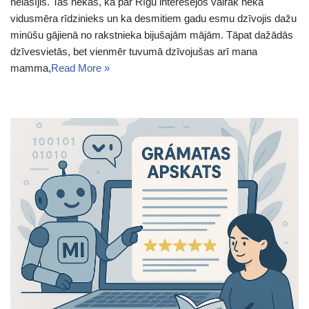
nelasījis. Tas nekas, ka par Rīgu interesējos vairāk nekā
vidusmēra rīdzinieks un ka desmitiem gadu esmu dzīvojis dažu
minūšu gājienā no rakstnieka bijušajām mājām. Tāpat dažādās
dzīvesvietās, bet vienmēr tuvumā dzīvojušas arī mana
mamma,
Read More »