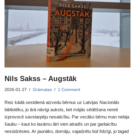
Nils Sakss – Augstāk
2026-01-27
Grāmatas
1 Comment
Reiz kādā sestdienā aizvedu bērnus uz Latvijas Nacionālo
bibliotēku, jo ārā nāvīgi auksts, bet mājās sēdēšana nereti
izprovocē savstarpēju nesaticību. Par vecāko bērnu man nebija
šaubu – kaut ko lasāmu ātri vien atradīs un par garlaicību
nesūdzēsies. Ar jaunāko, domāju, vajadzētu būt līdzīgi, jo tagad