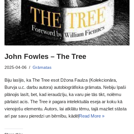
John Fowles – The Tree
2025-04-06
Grāmatas
Biju lasījis, ka The Tree esot Džona Faulza (Kolekcionāra,
Burvja u.c. darbu autora) autobiogrāfiska grāmata. Nebiju īpaši
plānojis lasīt, bet, kad ieraudzīju, ka varu pie tās tikt, nolēmu
pārlaist acis. The Tree ir pagara intelektuāla eseja ar koku kā
vienojošu elementu. Autors, lai atklātu tēmu, tajā mazliet stāsta
arī par savu pieredzi un bērnību, kādēļ
Read More »