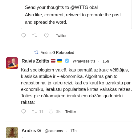
Send your thoughts to @WTTGlobal
Also like, comment, retweet to promote the post
and spread the word.
Twitter
Andris G Retweeted
Raivis Zeltīts
@raiviszeltits
·
15h
Kad sociologiem vaicā, kas pamatā uztrauc vēlētājus,
klasiska atbilde ir – ekonomika. Algoritms gan to
neapstiprina, jo katru reizi, kad es kaut ko uzrakstu par
ekonomiku, ierakstu popularitāte krītas vairākas reizes.
Toties pie nākamajiem ierakstiem dažādi gudrinieki
raksta:
11
35
Twitter
Andris G
@caurums
·
17h