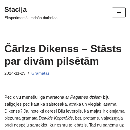
Stacija
Skip
Eksperimentāli radoša darbnīca
to
content
Čārlzs Dikenss – Stāsts
par divām pilsētām
2024-11-29
Grāmatas
Pēc divu mēnešu ilgā maratona ar
Pagātnes dzīlēm
biju
sailgojies pēc kaut kā saistošāka, ātrāka un vieglāk lasāma.
Dikenss? Jā, noteikti derēs! Biju ievērojis, ka mājās ir cienījama
biezuma grāmata
Deivids Koperfīlds
, bet, protams, vajadzīgajā
brīdī nespēju sameklēt, kur esmu to iebāzis. Tad nu paņēmu uz