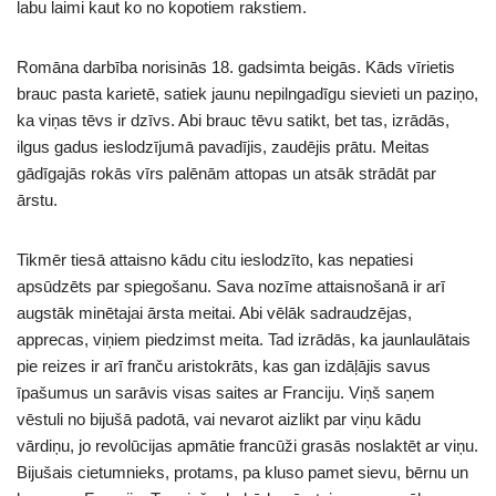
labu laimi kaut ko no kopotiem rakstiem.
Romāna darbība norisinās 18. gadsimta beigās. Kāds vīrietis
brauc pasta karietē, satiek jaunu nepilngadīgu sievieti un paziņo,
ka viņas tēvs ir dzīvs. Abi brauc tēvu satikt, bet tas, izrādās,
ilgus gadus ieslodzījumā pavadījis, zaudējis prātu. Meitas
gādīgajās rokās vīrs palēnām attopas un atsāk strādāt par
ārstu.
Tikmēr tiesā attaisno kādu citu ieslodzīto, kas nepatiesi
apsūdzēts par spiegošanu. Sava nozīme attaisnošanā ir arī
augstāk minētajai ārsta meitai. Abi vēlāk sadraudzējas,
apprecas, viņiem piedzimst meita. Tad izrādās, ka jaunlaulātais
pie reizes ir arī franču aristokrāts, kas gan izdāļājis savus
īpašumus un sarāvis visas saites ar Franciju. Viņš saņem
vēstuli no bijušā padotā, vai nevarot aizlikt par viņu kādu
vārdiņu, jo revolūcijas apmātie francūži grasās noslaktēt ar viņu.
Bijušais cietumnieks, protams, pa kluso pamet sievu, bērnu un