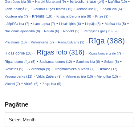
-
-
-
-
Ierakstu izlase (64)
Ģertrūdes iela (6)
Haruki Murakami (9)
Izglītība (10)
-
-
-
-
Jānis Kalniņš (5)
Jaunais Rīgas teātris (15)
Jēkaba iela (6)
Kaļķu iela (6)
-
-
-
-
Klostera iela (7)
Kremlis (19)
Krišjāņa Barona iela (8)
Krīze (9)
-
-
-
-
-
Lāčplēša iela (7)
Lato Lapsa (7)
Lielais ķīris (6)
Liepāja (5)
Matīsa iela (5)
-
-
-
-
Nacionālā apvienība (8)
Nauda (6)
Nodokļi (9)
Pārgājiens gar jūru (5)
Rīga (388)
-
-
-
-
Privātums (10)
Pulvertornis (7)
Raiņa bulvāris (9)
Rīgas foto (316)
-
-
-
Rīgas dome (20)
Rīgas koncertzāle (7)
-
-
-
-
Rīgas putnu cīņa (5)
Saskaņas centrs (12)
Satekles iela (6)
Sekss (6)
-
-
-
-
Sievietes (9)
Sudrabkaija (9)
Troņmantnieka bulvāris (7)
Ukraina (17)
-
-
-
-
Vagonu parks (12)
Valdis Zatlers (9)
Valmieras iela (10)
Vienotība (13)
-
-
Vilcieni (7)
Vīrieši (6)
Zaķu iela (5)
Pagātne