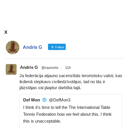
x
Andris G
Follow
Andris G
@caurums
·
11h
Ja federācija atjauno sacensībās teroristisku valsti, kas
ikdienā slepkavo civiliedzīvotājus, tad no tās ir
jāizstājas vai jāaptur darbība tajā.
Def Mon
@DefMon3
I think it's time to tell the The International Table
Tennis Federation how we feel about this. I think
this is unacceptable.