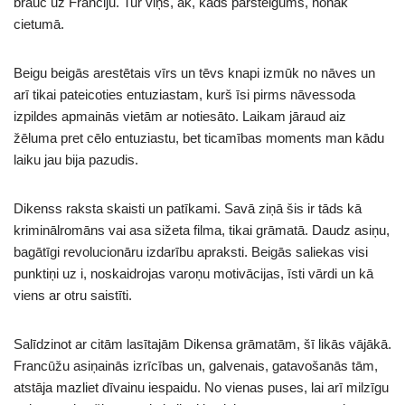
brauc uz Franciju. Tur viņš, ak, kāds pārsteigums, nonāk
cietumā.
Beigu beigās arestētais vīrs un tēvs knapi izmūk no nāves un
arī tikai pateicoties entuziastam, kurš īsi pirms nāvessoda
izpildes apmainās vietām ar notiesāto. Laikam jāraud aiz
žēluma pret cēlo entuziastu, bet ticamības moments man kādu
laiku jau bija pazudis.
Dikenss raksta skaisti un patīkami. Savā ziņā šis ir tāds kā
kriminālromāns vai asa sižeta filma, tikai grāmatā. Daudz asiņu,
bagātīgi revolucionāru izdarību apraksti. Beigās saliekas visi
punktiņi uz i, noskaidrojas varoņu motivācijas, īsti vārdi un kā
viens ar otru saistīti.
Salīdzinot ar citām lasītajām Dikensa grāmatām, šī likās vājākā.
Francūžu asiņainās izrīcības un, galvenais, gatavošanās tām,
atstāja mazliet dīvainu iespaidu. No vienas puses, lai arī milzīgu