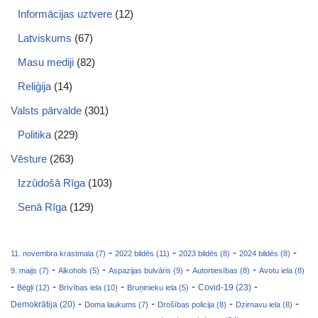
Informācijas uztvere
(12)
Latviskums
(67)
Masu mediji
(82)
Reliģija
(14)
Valsts pārvalde
(301)
Politika
(229)
Vēsture
(263)
Izzūdošā Rīga
(103)
Senā Rīga
(129)
-
-
-
-
11. novembra krastmala (7)
2022 bildēs (11)
2023 bildēs (8)
2024 bildēs (8)
-
-
-
-
9. maijs (7)
Alkohols (5)
Aspazijas bulvāris (9)
Autortiesības (8)
Avotu iela (8)
-
-
-
-
-
Covid-19 (23)
Bēgļi (12)
Brīvības iela (10)
Bruņinieku iela (5)
-
-
-
-
Demokrātija (20)
Doma laukums (7)
Drošības policija (8)
Dzirnavu iela (8)