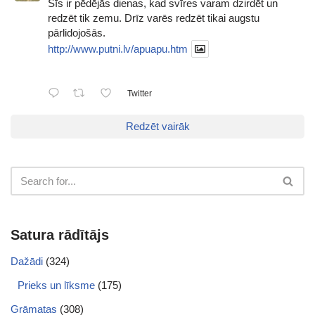
Šīs ir pēdējās dienas, kad svīres varam dzirdēt un
redzēt tik zemu. Drīz varēs redzēt tikai augstu
pārlidojošās.
http://www.putni.lv/apuapu.htm
Twitter
Redzēt vairāk
Satura rādītājs
Dažādi
(324)
Prieks un līksme
(175)
Grāmatas
(308)