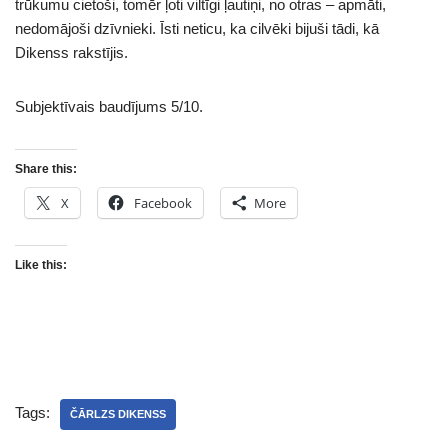
trūkumu cietoši, tomēr ļoti viltīgi ļautiņi, no otras – apmāti,
nedomājoši dzīvnieki. Īsti neticu, ka cilvēki bijuši tādi, kā
Dikenss rakstījis.
Subjektīvais baudījums 5/10.
Share this:
X
Facebook
More
Like this:
Tags:
ČĀRLZS DIKENSS