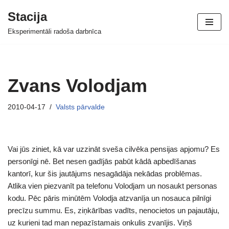
Stacija
Skip
Eksperimentāli radoša darbnīca
to
content
Zvans Volodjam
2010-04-17
Valsts pārvalde
Vai jūs ziniet, kā var uzzināt sveša cilvēka pensijas apjomu? Es
personīgi nē. Bet nesen gadījās pabūt kādā apbedīšanas
kantorī, kur šis jautājums nesagādāja nekādas problēmas.
Atlika vien piezvanīt pa telefonu Volodjam un nosaukt personas
kodu. Pēc pāris minūtēm Volodja atzvanīja un nosauca pilnīgi
precīzu summu. Es, ziņkārības vadīts, nenocietos un pajautāju,
uz kurieni tad man nepazīstamais onkulis zvanījis. Viņš