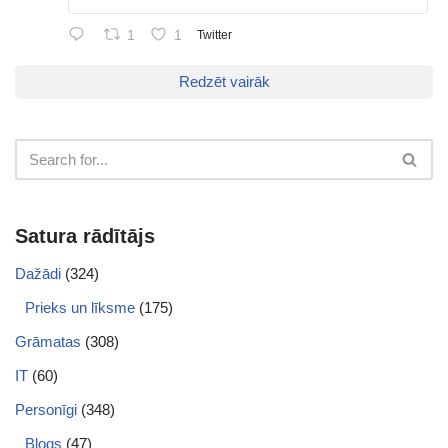
1
1
Twitter
Redzēt vairāk
Satura rādītājs
Dažādi
(324)
Prieks un līksme
(175)
Grāmatas
(308)
IT
(60)
Personīgi
(348)
Blogs
(47)