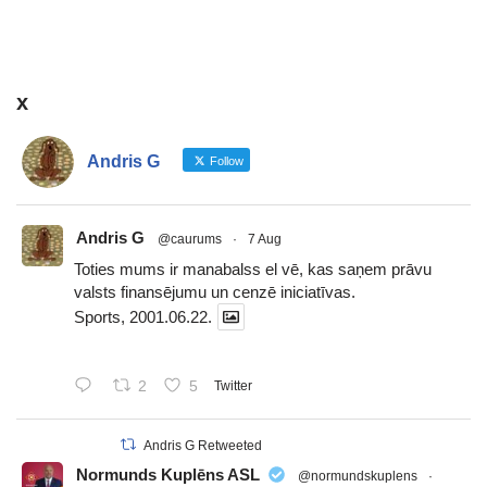
x
Andris G
Follow
Andris G
@caurums
·
7 Aug
Toties mums ir manabalss el vē, kas saņem prāvu
valsts finansējumu un cenzē iniciatīvas.
Sports, 2001.06.22.
2
5
Twitter
Andris G Retweeted
Normunds Kuplēns ASL
@normundskuplens
·