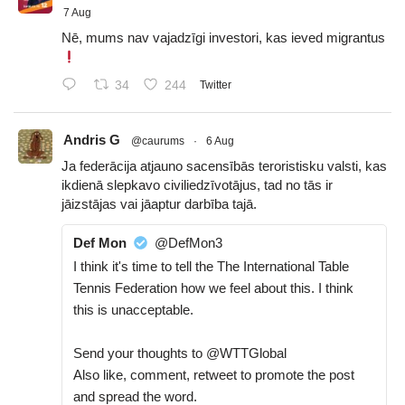
7 Aug
Nē, mums nav vajadzīgi investori, kas ieved migrantus
34
244
Twitter
Andris G
@caurums
·
6 Aug
Ja federācija atjauno sacensībās teroristisku valsti, kas
ikdienā slepkavo civiliedzīvotājus, tad no tās ir
jāizstājas vai jāaptur darbība tajā.
Def Mon
@DefMon3
I think it's time to tell the The International Table
Tennis Federation how we feel about this. I think
this is unacceptable.
Send your thoughts to @WTTGlobal
Also like, comment, retweet to promote the post
and spread the word.