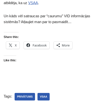
atbildēja, ka uz
VSAA
.
Un kāds vēl satraucas par “caurumu” VID informācijas
sistēmās? Atļaujiet man par to pasmaidīt…
Share this:
X
Facebook
More
Like this:
Tags:
PRIVĀTUMS
VSAA