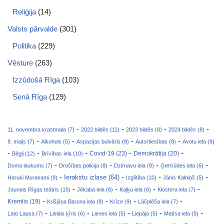
Reliģija
(14)
Valsts pārvalde
(301)
Politika
(229)
Vēsture
(263)
Izzūdošā Rīga
(103)
Senā Rīga
(129)
-
-
-
-
11. novembra krastmala (7)
2022 bildēs (11)
2023 bildēs (8)
2024 bildēs (8)
-
-
-
-
9. maijs (7)
Alkohols (5)
Aspazijas bulvāris (9)
Autortiesības (8)
Avotu iela (8)
-
-
-
-
-
Covid-19 (23)
Bēgļi (12)
Brīvības iela (10)
Demokrātija (20)
-
-
-
-
Doma laukums (7)
Drošības policija (8)
Dzirnavu iela (8)
Ģertrūdes iela (6)
-
-
-
-
Ierakstu izlase (64)
Haruki Murakami (9)
Izglītība (10)
Jānis Kalniņš (5)
-
-
-
-
Jaunais Rīgas teātris (15)
Jēkaba iela (6)
Kaļķu iela (6)
Klostera iela (7)
-
-
-
-
Kremlis (19)
Krišjāņa Barona iela (8)
Krīze (9)
Lāčplēša iela (7)
-
-
-
-
-
Lato Lapsa (7)
Lielais ķīris (6)
Lienes iela (5)
Liepāja (5)
Matīsa iela (5)