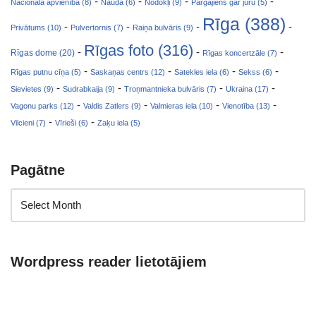
-
-
-
-
Nacionālā apvienība (8)
Nauda (6)
Nodokļi (9)
Pārgājiens gar jūru (5)
Rīga (388)
-
-
-
-
Privātums (10)
Pulvertornis (7)
Raiņa bulvāris (9)
Rīgas foto (316)
-
-
-
Rīgas dome (20)
Rīgas koncertzāle (7)
-
-
-
-
Rīgas putnu cīņa (5)
Saskaņas centrs (12)
Satekles iela (6)
Sekss (6)
-
-
-
-
Sievietes (9)
Sudrabkaija (9)
Troņmantnieka bulvāris (7)
Ukraina (17)
-
-
-
-
Vagonu parks (12)
Valdis Zatlers (9)
Valmieras iela (10)
Vienotība (13)
-
-
Vilcieni (7)
Vīrieši (6)
Zaķu iela (5)
Pagātne
Wordpress reader lietotājiem