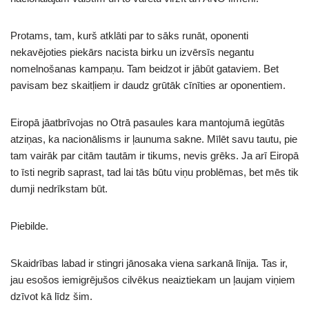
Protams, tam, kurš atklāti par to sāks runāt, oponenti
nekavējoties piekārs nacista birku un izvērsīs negantu
nomelnošanas kampaņu. Tam beidzot ir jābūt gataviem. Bet
pavisam bez skaitļiem ir daudz grūtāk cīnīties ar oponentiem.
Eiropā jāatbrīvojas no Otrā pasaules kara mantojumā iegūtās
atziņas, ka nacionālisms ir ļaunuma sakne. Mīlēt savu tautu, pie
tam vairāk par citām tautām ir tikums, nevis grēks. Ja arī Eiropā
to īsti negrib saprast, tad lai tās būtu viņu problēmas, bet mēs tik
dumji nedrīkstam būt.
Piebilde.
Skaidrības labad ir stingri jānosaka viena sarkanā līnija. Tas ir,
jau esošos iemigrējušos cilvēkus neaiztiekam un ļaujam viņiem
dzīvot kā līdz šim.