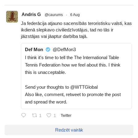
Andris G
@caurums
·
6 Aug
Ja federācija atjauno sacensībās teroristisku valsti, kas
ikdienā slepkavo civiliedzīvotājus, tad no tās ir
jāizstājas vai jāaptur darbība tajā.
Def Mon
@DefMon3
I think it's time to tell the The International Table
Tennis Federation how we feel about this. I think
this is unacceptable.
Send your thoughts to @WTTGlobal
Also like, comment, retweet to promote the post
and spread the word.
1
1
Twitter
Redzēt vairāk