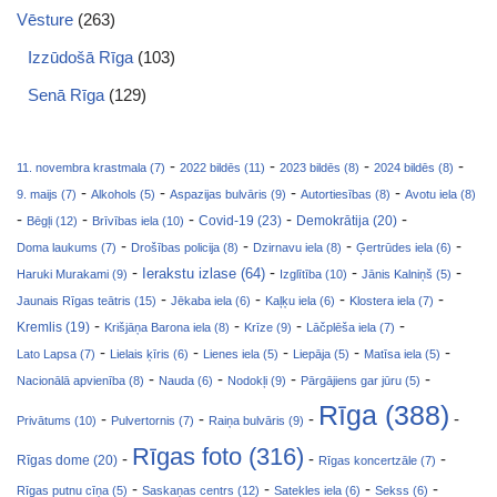
Vēsture
(263)
Izzūdošā Rīga
(103)
Senā Rīga
(129)
-
-
-
-
11. novembra krastmala (7)
2022 bildēs (11)
2023 bildēs (8)
2024 bildēs (8)
-
-
-
-
9. maijs (7)
Alkohols (5)
Aspazijas bulvāris (9)
Autortiesības (8)
Avotu iela (8)
-
-
-
-
-
Covid-19 (23)
Bēgļi (12)
Brīvības iela (10)
Demokrātija (20)
-
-
-
-
Doma laukums (7)
Drošības policija (8)
Dzirnavu iela (8)
Ģertrūdes iela (6)
-
-
-
-
Ierakstu izlase (64)
Haruki Murakami (9)
Izglītība (10)
Jānis Kalniņš (5)
-
-
-
-
Jaunais Rīgas teātris (15)
Jēkaba iela (6)
Kaļķu iela (6)
Klostera iela (7)
-
-
-
-
Kremlis (19)
Krišjāņa Barona iela (8)
Krīze (9)
Lāčplēša iela (7)
-
-
-
-
-
Lato Lapsa (7)
Lielais ķīris (6)
Lienes iela (5)
Liepāja (5)
Matīsa iela (5)
-
-
-
-
Nacionālā apvienība (8)
Nauda (6)
Nodokļi (9)
Pārgājiens gar jūru (5)
Rīga (388)
-
-
-
-
Privātums (10)
Pulvertornis (7)
Raiņa bulvāris (9)
Rīgas foto (316)
-
-
-
Rīgas dome (20)
Rīgas koncertzāle (7)
-
-
-
-
Rīgas putnu cīņa (5)
Saskaņas centrs (12)
Satekles iela (6)
Sekss (6)