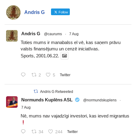
Andris G
Follow
Andris G
@caurums
·
7 Aug
Toties mums ir manabalss el vē, kas saņem prāvu
valsts finansējumu un cenzē iniciatīvas.
Sports, 2001.06.22.
2
5
Twitter
Andris G Retweeted
Normunds Kuplēns ASL
@normundskuplens
·
7 Aug
Nē, mums nav vajadzīgi investori, kas ieved migrantus
34
244
Twitter