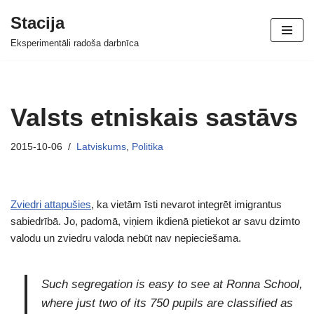
Stacija
Skip
Eksperimentāli radoša darbnīca
to
content
Valsts etniskais sastāvs
2015-10-06
Latviskums
,
Politika
Zviedri attapušies
, ka vietām īsti nevarot integrēt imigrantus
sabiedrībā. Jo, padomā, viņiem ikdienā pietiekot ar savu dzimto
valodu un zviedru valoda nebūt nav nepieciešama.
Such segregation is easy to see at Ronna School,
where just two of its 750 pupils are classified as