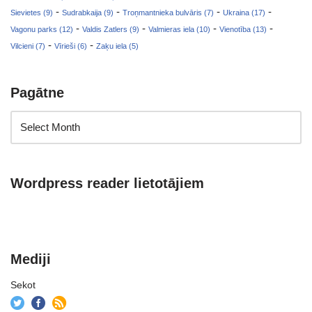
-
-
-
-
Sievietes (9)
Sudrabkaija (9)
Troņmantnieka bulvāris (7)
Ukraina (17)
-
-
-
-
Vagonu parks (12)
Valdis Zatlers (9)
Valmieras iela (10)
Vienotība (13)
-
-
Vilcieni (7)
Vīrieši (6)
Zaķu iela (5)
Pagātne
Wordpress reader lietotājiem
Mediji
Sekot