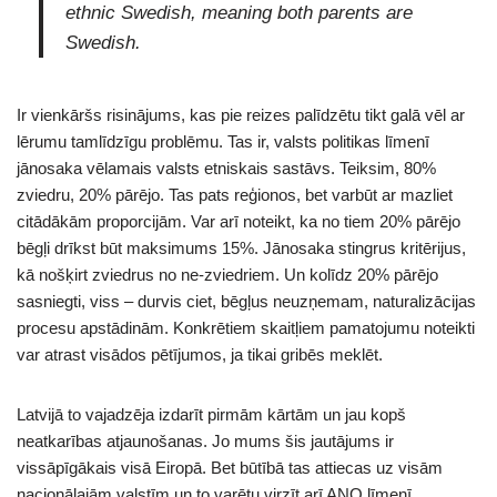
ethnic Swedish, meaning both parents are
Swedish.
Ir vienkāršs risinājums, kas pie reizes palīdzētu tikt galā vēl ar
lērumu tamlīdzīgu problēmu. Tas ir, valsts politikas līmenī
jānosaka vēlamais valsts etniskais sastāvs. Teiksim, 80%
zviedru, 20% pārējo. Tas pats reģionos, bet varbūt ar mazliet
citādākām proporcijām. Var arī noteikt, ka no tiem 20% pārējo
bēgļi drīkst būt maksimums 15%. Jānosaka stingrus kritērijus,
kā nošķirt zviedrus no ne-zviedriem. Un kolīdz 20% pārējo
sasniegti, viss – durvis ciet, bēgļus neuzņemam, naturalizācijas
procesu apstādinām. Konkrētiem skaitļiem pamatojumu noteikti
var atrast visādos pētījumos, ja tikai gribēs meklēt.
Latvijā to vajadzēja izdarīt pirmām kārtām un jau kopš
neatkarības atjaunošanas. Jo mums šis jautājums ir
vissāpīgākais visā Eiropā. Bet būtībā tas attiecas uz visām
nacionālajām valstīm un to varētu virzīt arī ANO līmenī.