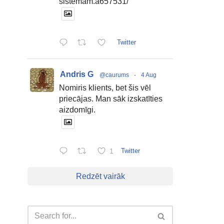
sistemam.a657531/
Twitter
Andris G
@caurums
·
4 Aug
Nomiris klients, bet šis vēl
priecājas. Man sāk izskatīties
aizdomīgi.
1
Twitter
Redzēt vairāk