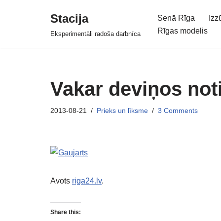
Stacija
Senā Rīga
Izz
Skip
Rīgas modelis
Eksperimentāli radoša darbnīca
to
content
Vakar deviņos not
2013-08-21
Prieks un līksme
3 Comments
Avots
riga24.lv
.
Share this: