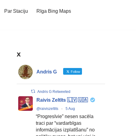
Par Staciju
Rīga Bing Maps
x
Andris G
Follow
Andris G Retweeted
Raivis Zeltīts 🇱🇻 🇺🇦
@raiviszeltits
·
5 Aug
“Progresīvie” nesen sacēla
traci par “vardarbīgas
informācijas izplatīšanu” no