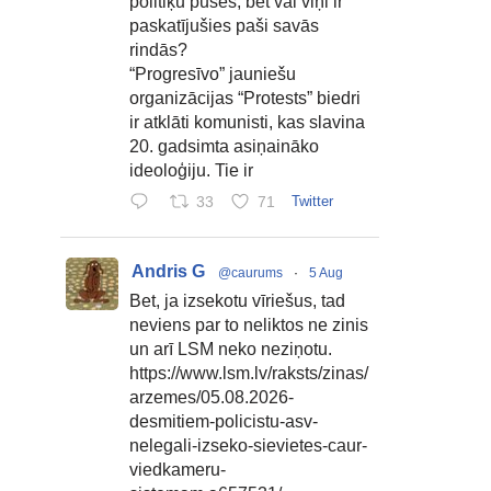
politiķu puses, bet vai viņi ir
paskatījušies paši savās
rindās?
“Progresīvo” jauniešu
organizācijas “Protests” biedri
ir atklāti komunisti, kas slavina
20. gadsimta asiņaināko
ideoloģiju. Tie ir
33
71
Twitter
Andris G
@caurums
·
5 Aug
Bet, ja izsekotu vīriešus, tad
neviens par to neliktos ne zinis
un arī LSM neko neziņotu.
https://www.lsm.lv/raksts/zinas/
arzemes/05.08.2026-
desmitiem-policistu-asv-
nelegali-izseko-sievietes-caur-
viedkameru-