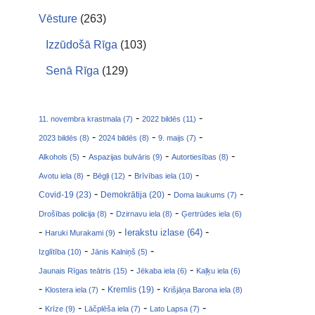
Vēsture
(263)
Izzūdošā Rīga
(103)
Senā Rīga
(129)
-
-
11. novembra krastmala (7)
2022 bildēs (11)
-
-
-
2023 bildēs (8)
2024 bildēs (8)
9. maijs (7)
-
-
-
Alkohols (5)
Aspazijas bulvāris (9)
Autortiesības (8)
-
-
-
Avotu iela (8)
Bēgļi (12)
Brīvības iela (10)
-
-
-
Covid-19 (23)
Demokrātija (20)
Doma laukums (7)
-
-
Drošības policija (8)
Dzirnavu iela (8)
Ģertrūdes iela (6)
-
-
-
Ierakstu izlase (64)
Haruki Murakami (9)
-
-
Izglītība (10)
Jānis Kalniņš (5)
-
-
Jaunais Rīgas teātris (15)
Jēkaba iela (6)
Kaļķu iela (6)
-
-
-
Klostera iela (7)
Kremlis (19)
Krišjāņa Barona iela (8)
-
-
-
-
Krīze (9)
Lāčplēša iela (7)
Lato Lapsa (7)