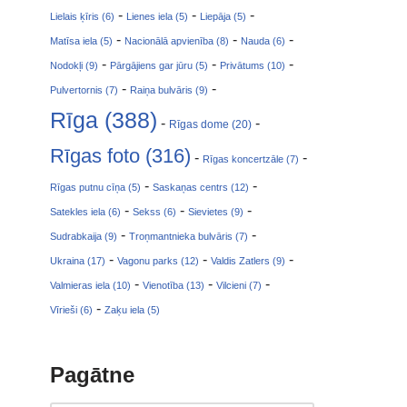
-
-
-
Lielais ķīris (6)
Lienes iela (5)
Liepāja (5)
-
-
-
Matīsa iela (5)
Nacionālā apvienība (8)
Nauda (6)
-
-
-
Nodokļi (9)
Pārgājiens gar jūru (5)
Privātums (10)
-
-
Pulvertornis (7)
Raiņa bulvāris (9)
Rīga (388)
-
-
Rīgas dome (20)
Rīgas foto (316)
-
-
Rīgas koncertzāle (7)
-
-
Rīgas putnu cīņa (5)
Saskaņas centrs (12)
-
-
-
Satekles iela (6)
Sekss (6)
Sievietes (9)
-
-
Sudrabkaija (9)
Troņmantnieka bulvāris (7)
-
-
-
Ukraina (17)
Vagonu parks (12)
Valdis Zatlers (9)
-
-
-
Valmieras iela (10)
Vienotība (13)
Vilcieni (7)
-
Vīrieši (6)
Zaķu iela (5)
Pagātne