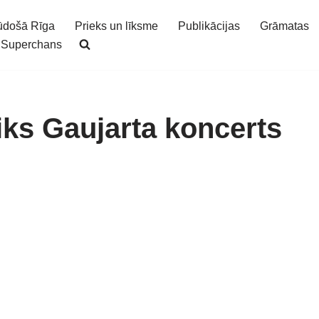
ūdošā Rīga
Prieks un līksme
Publikācijas
Grāmatas
Superchans
iks Gaujarta koncerts