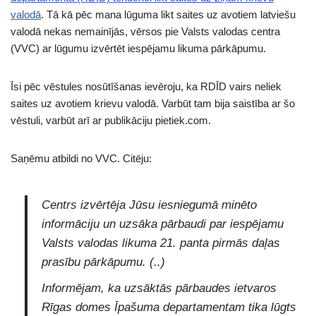
valodā
. Tā kā pēc mana lūguma likt saites uz avotiem latviešu
valodā nekas nemainījās, vērsos pie Valsts valodas centra
(VVC) ar lūgumu izvērtēt iespējamu likuma pārkāpumu.
Īsi pēc vēstules nosūtīšanas ievēroju, ka RDĪD vairs neliek
saites uz avotiem krievu valodā. Varbūt tam bija saistība ar šo
vēstuli, varbūt arī ar publikāciju pietiek.com.
Saņēmu atbildi no VVC. Citēju:
Centrs izvērtēja Jūsu iesniegumā minēto
informāciju un uzsāka pārbaudi par iespējamu
Valsts valodas likuma 21. panta pirmās daļas
prasību pārkāpumu. (..)
Informējam, ka uzsāktās pārbaudes ietvaros
Rīgas domes Īpašuma departamentam tika lūgts