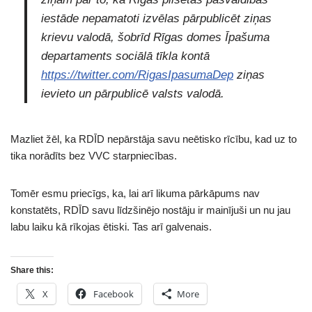
iestāde nepamatoti izvēlas pārpublicēt ziņas
krievu valodā, šobrīd Rīgas domes Īpašuma
departaments sociālā tīkla kontā
https://twitter.com/RigasIpasumaDep
ziņas
ievieto un pārpublicē valsts valodā.
Mazliet žēl, ka RDĪD nepārstāja savu neētisko rīcību, kad uz to
tika norādīts bez VVC starpniecības.
Tomēr esmu priecīgs, ka, lai arī likuma pārkāpums nav
konstatēts, RDĪD savu līdzšinējo nostāju ir mainījuši un nu jau
labu laiku kā rīkojas ētiski. Tas arī galvenais.
Share this:
X
Facebook
More