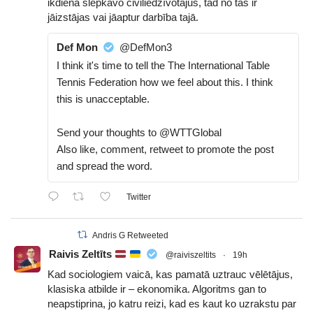
ikdienā slepkavo civiliedzīvotājus, tad no tās ir
jāizstājas vai jāaptur darbība tajā.
Def Mon
@DefMon3
I think it's time to tell the The International Table
Tennis Federation how we feel about this. I think
this is unacceptable.
Send your thoughts to @WTTGlobal
Also like, comment, retweet to promote the post
and spread the word.
Twitter
Andris G Retweeted
Raivis Zeltīts
@raiviszeltits
·
19h
Kad sociologiem vaicā, kas pamatā uztrauc vēlētājus,
klasiska atbilde ir – ekonomika. Algoritms gan to
neapstiprina, jo katru reizi, kad es kaut ko uzrakstu par