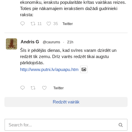
ekonomiku, ierakstu popularitāte krītas vairākas reizes.
Toties pie nākamajiem ierakstiem dažādi gudrinieki
raksta:
11
35
Twitter
Andris G
@caurums
·
21h
Šīs ir pēdējās dienas, kad svīres varam dzirdēt un
redzēt tik zemu. Drīz varēs redzēt tikai augstu
pārlidojošās.
http://www.putni.lv/apuapu.htm
Twitter
Redzēt vairāk