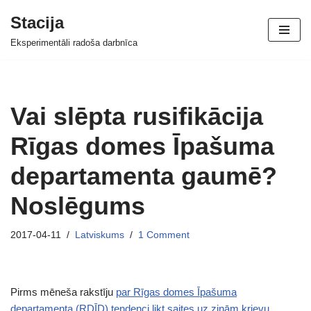
Stacija
Skip
Eksperimentāli radoša darbnīca
to
content
Vai slēpta rusifikācija
Rīgas domes Īpašuma
departamenta gaumē?
Noslēgums
2017-04-11
Latviskums
1 Comment
Pirms mēneša rakstīju
par Rīgas domes Īpašuma
departamenta (RDĪD) tendenci likt saites uz ziņām krievu