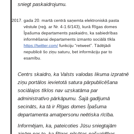
sniegt paskaidrojumu.
gada 20. martā centrā saņemta elektroniskā pasta
vēstule (reģ. ar Nr. 4-1.6/143), kurā Rīgas domes
Īpašuma departaments paskaidro, ka sabiedrības
informēšanai departaments izmanto sociālā tīkla
https://twitter.com/
funkciju “retweet”. Tādējādi
nepublicē šo ziņu saturu, bet informāciju par to
esamību.
Centrs skaidro, ka Valsts valodas likuma izpratnē
ziņu portālos ievietotā satura pārpublicēšana
sociālajos tīklos nav uzskatāma par
administratīvo pārkāpumu. Šajā gadījumā
secināts, ka tā ir Rīgas domes Īpašuma
departamenta amatpersonu neētiska rīcība.
Informējam, ka, pateicoties Jūsu sniegtajām
ziņām par to, ka Rīgas pilsētas pašvaldības