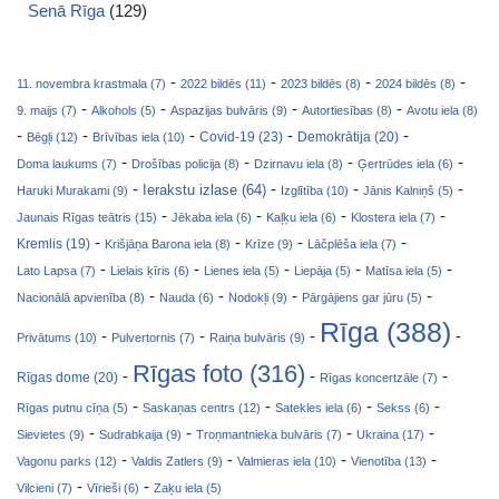
Senā Rīga
(129)
-
-
-
-
11. novembra krastmala (7)
2022 bildēs (11)
2023 bildēs (8)
2024 bildēs (8)
-
-
-
-
9. maijs (7)
Alkohols (5)
Aspazijas bulvāris (9)
Autortiesības (8)
Avotu iela (8)
-
-
-
-
-
Covid-19 (23)
Bēgļi (12)
Brīvības iela (10)
Demokrātija (20)
-
-
-
-
Doma laukums (7)
Drošības policija (8)
Dzirnavu iela (8)
Ģertrūdes iela (6)
-
-
-
-
Ierakstu izlase (64)
Haruki Murakami (9)
Izglītība (10)
Jānis Kalniņš (5)
-
-
-
-
Jaunais Rīgas teātris (15)
Jēkaba iela (6)
Kaļķu iela (6)
Klostera iela (7)
-
-
-
-
Kremlis (19)
Krišjāņa Barona iela (8)
Krīze (9)
Lāčplēša iela (7)
-
-
-
-
-
Lato Lapsa (7)
Lielais ķīris (6)
Lienes iela (5)
Liepāja (5)
Matīsa iela (5)
-
-
-
-
Nacionālā apvienība (8)
Nauda (6)
Nodokļi (9)
Pārgājiens gar jūru (5)
Rīga (388)
-
-
-
-
Privātums (10)
Pulvertornis (7)
Raiņa bulvāris (9)
Rīgas foto (316)
-
-
-
Rīgas dome (20)
Rīgas koncertzāle (7)
-
-
-
-
Rīgas putnu cīņa (5)
Saskaņas centrs (12)
Satekles iela (6)
Sekss (6)
-
-
-
-
Sievietes (9)
Sudrabkaija (9)
Troņmantnieka bulvāris (7)
Ukraina (17)
-
-
-
-
Vagonu parks (12)
Valdis Zatlers (9)
Valmieras iela (10)
Vienotība (13)
-
-
Vilcieni (7)
Vīrieši (6)
Zaķu iela (5)