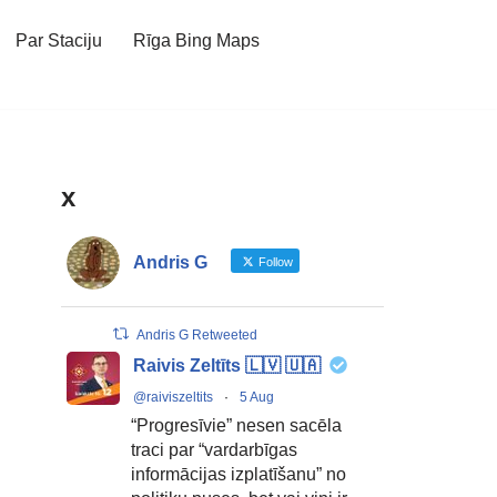
Par Staciju
Rīga Bing Maps
x
Andris G
Follow
Andris G Retweeted
Raivis Zeltīts 🇱🇻 🇺🇦
@raiviszeltits
·
5 Aug
“Progresīvie” nesen sacēla
traci par “vardarbīgas
informācijas izplatīšanu” no