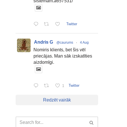
sistemam.a657531/
Twitter
Andris G
@caurums
·
4 Aug
Nomiris klients, bet šis vēl
priecājas. Man sāk izskatīties
aizdomīgi.
1
Twitter
Redzēt vairāk