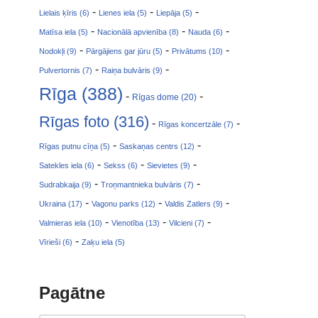
-
-
-
Lielais ķīris (6)
Lienes iela (5)
Liepāja (5)
-
-
-
Matīsa iela (5)
Nacionālā apvienība (8)
Nauda (6)
-
-
-
Nodokļi (9)
Pārgājiens gar jūru (5)
Privātums (10)
-
-
Pulvertornis (7)
Raiņa bulvāris (9)
Rīga (388)
-
-
Rīgas dome (20)
Rīgas foto (316)
-
-
Rīgas koncertzāle (7)
-
-
Rīgas putnu cīņa (5)
Saskaņas centrs (12)
-
-
-
Satekles iela (6)
Sekss (6)
Sievietes (9)
-
-
Sudrabkaija (9)
Troņmantnieka bulvāris (7)
-
-
-
Ukraina (17)
Vagonu parks (12)
Valdis Zatlers (9)
-
-
-
Valmieras iela (10)
Vienotība (13)
Vilcieni (7)
-
Vīrieši (6)
Zaķu iela (5)
Pagātne