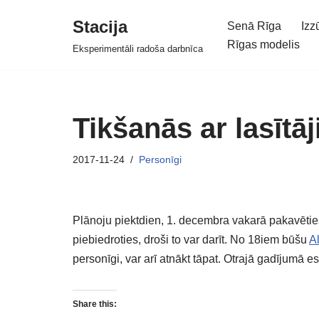
Stacija
Senā Rīga
Izz
Skip
Rīgas modelis
Eksperimentāli radoša darbnīca
to
content
Tikšanās ar lasītā
2017-11-24
Personīgi
Plānoju piektdien, 1. decembra vakarā pakavēties
piebiedroties, droši to var darīt. No 18iem būšu
A
personīgi, var arī atnākt tāpat. Otrajā gadījumā e
Share this: