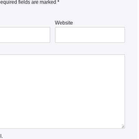
equired fields are marked
*
Website
l.