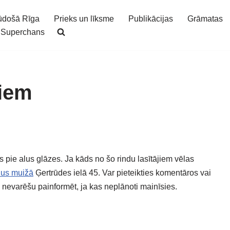
ūdošā Rīga
Prieks un līksme
Publikācijas
Grāmatas
Superchans
jiem
 pie alus glāzes. Ja kāds no šo rindu lasītājiem vēlas
lus muižā
Ģertrūdes ielā 45. Var pieteikties komentāros vai
s nevarēšu painformēt, ja kas neplānoti mainīsies.