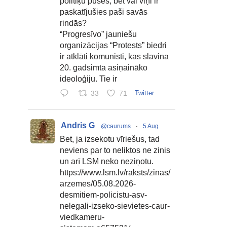
politiķu puses, bet vai viņi ir
paskatījušies paši savās
rindās?
“Progresīvo” jauniešu
organizācijas “Protests” biedri
ir atklāti komunisti, kas slavina
20. gadsimta asiņaināko
ideoloģiju. Tie ir
33
71
Twitter
Andris G
@caurums
·
5 Aug
Bet, ja izsekotu vīriešus, tad
neviens par to neliktos ne zinis
un arī LSM neko neziņotu.
https://www.lsm.lv/raksts/zinas/
arzemes/05.08.2026-
desmitiem-policistu-asv-
nelegali-izseko-sievietes-caur-
viedkameru-