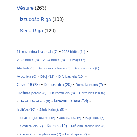
Vēsture
(263)
Izzūdošā Rīga
(103)
Senā Rīga
(129)
-
-
11. novembra krastmala (7)
2022 bildēs (11)
-
-
-
2023 bildēs (8)
2024 bildēs (8)
9. maijs (7)
-
-
-
Alkohols (5)
Aspazijas bulvāris (9)
Autortiesības (8)
-
-
-
Avotu iela (8)
Bēgļi (12)
Brīvības iela (10)
-
-
-
Covid-19 (23)
Demokrātija (20)
Doma laukums (7)
-
-
Drošības policija (8)
Dzirnavu iela (8)
Ģertrūdes iela (6)
-
-
-
Ierakstu izlase (64)
Haruki Murakami (9)
-
-
Izglītība (10)
Jānis Kalniņš (5)
-
-
Jaunais Rīgas teātris (15)
Jēkaba iela (6)
Kaļķu iela (6)
-
-
-
Klostera iela (7)
Kremlis (19)
Krišjāņa Barona iela (8)
-
-
-
-
Krīze (9)
Lāčplēša iela (7)
Lato Lapsa (7)