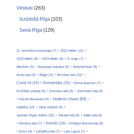
Vēsture
(263)
Izzūdošā Rīga
(103)
Senā Rīga
(129)
-
-
11. novembra krastmala (7)
2022 bildēs (11)
-
-
-
2023 bildēs (8)
2024 bildēs (8)
9. maijs (7)
-
-
-
Alkohols (5)
Aspazijas bulvāris (9)
Autortiesības (8)
-
-
-
Avotu iela (8)
Bēgļi (12)
Brīvības iela (10)
-
-
-
Covid-19 (23)
Demokrātija (20)
Doma laukums (7)
-
-
Drošības policija (8)
Dzirnavu iela (8)
Ģertrūdes iela (6)
-
-
-
Ierakstu izlase (64)
Haruki Murakami (9)
-
-
Izglītība (10)
Jānis Kalniņš (5)
-
-
Jaunais Rīgas teātris (15)
Jēkaba iela (6)
Kaļķu iela (6)
-
-
-
Klostera iela (7)
Kremlis (19)
Krišjāņa Barona iela (8)
-
-
-
-
Krīze (9)
Lāčplēša iela (7)
Lato Lapsa (7)