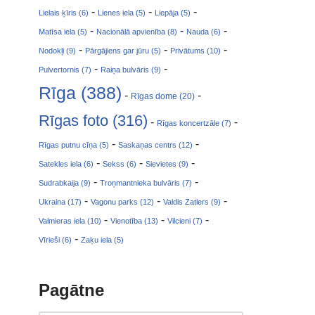
-
-
-
Lielais ķīris (6)
Lienes iela (5)
Liepāja (5)
-
-
-
Matīsa iela (5)
Nacionālā apvienība (8)
Nauda (6)
-
-
-
Nodokļi (9)
Pārgājiens gar jūru (5)
Privātums (10)
-
-
Pulvertornis (7)
Raiņa bulvāris (9)
Rīga (388)
-
-
Rīgas dome (20)
Rīgas foto (316)
-
-
Rīgas koncertzāle (7)
-
-
Rīgas putnu cīņa (5)
Saskaņas centrs (12)
-
-
-
Satekles iela (6)
Sekss (6)
Sievietes (9)
-
-
Sudrabkaija (9)
Troņmantnieka bulvāris (7)
-
-
-
Ukraina (17)
Vagonu parks (12)
Valdis Zatlers (9)
-
-
-
Valmieras iela (10)
Vienotība (13)
Vilcieni (7)
-
Vīrieši (6)
Zaķu iela (5)
Pagātne