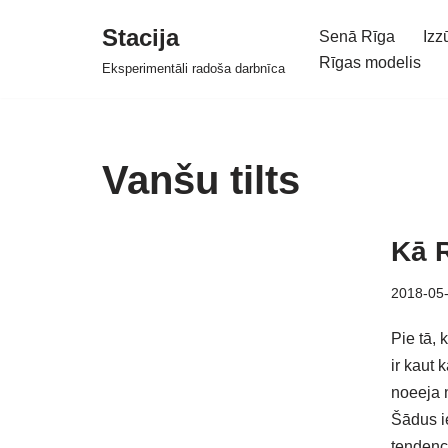
Stacija
Senā Rīga
Izz
Skip
Rīgas modelis
Eksperimentāli radoša darbnīca
to
content
Vanšu tilts
Kā 
2018-05
Pie tā, 
ir kaut 
noeeja 
Šādus ie
tendence