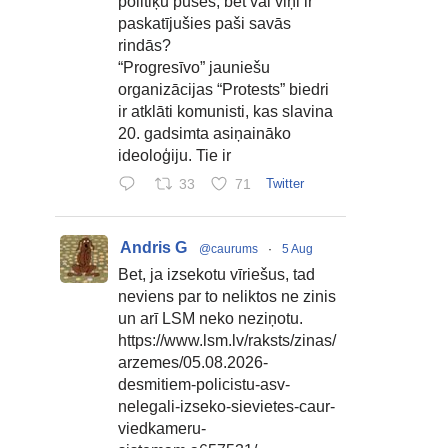
politiķu puses, bet vai viņi ir
paskatījušies paši savās
rindās?
“Progresīvo” jauniešu
organizācijas “Protests” biedri
ir atklāti komunisti, kas slavina
20. gadsimta asiņaināko
ideoloģiju. Tie ir
33
71
Twitter
Andris G
@caurums
·
5 Aug
Bet, ja izsekotu vīriešus, tad
neviens par to neliktos ne zinis
un arī LSM neko neziņotu.
https://www.lsm.lv/raksts/zinas/
arzemes/05.08.2026-
desmitiem-policistu-asv-
nelegali-izseko-sievietes-caur-
viedkameru-