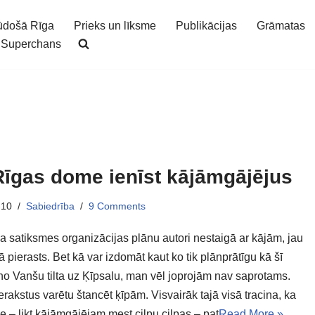
ūdošā Rīga
Prieks un līksme
Publikācijas
Grāmatas
Superchans
Rīgas dome ienīst kājāmgājējus
-10
Sabiedrība
9 Comments
ka satiksmes organizācijas plānu autori nestaigā ar kājām, jau
kā pierasts. Bet kā var izdomāt kaut ko tik plānprātīgu kā šī
no Vanšu tilta uz Ķīpsalu, man vēl joprojām nav saprotams.
rakstus varētu štancēt ķīpām. Visvairāk tajā visā tracina, ka
 – likt kājāmgājējam mest cilpu cilpas – pat
Read More »