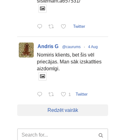
sistemam.a657531/
Twitter
Andris G
@caurums
·
4 Aug
Nomiris klients, bet šis vēl
priecājas. Man sāk izskatīties
aizdomīgi.
1
Twitter
Redzēt vairāk