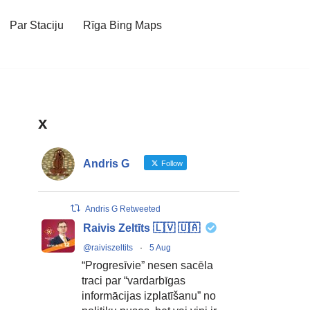
Par Staciju
Rīga Bing Maps
x
Andris G
Follow
Andris G Retweeted
Raivis Zeltīts 🇱🇻 🇺🇦
@raiviszeltits
·
5 Aug
“Progresīvie” nesen sacēla
traci par “vardarbīgas
informācijas izplatīšanu” no