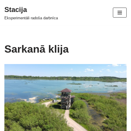
Stacija
Skip
Eksperimentāli radoša darbnīca
to
content
Sarkanā klija