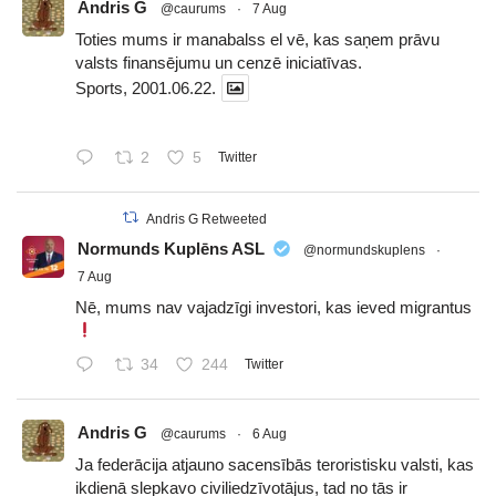
Andris G
@caurums
·
7 Aug
Toties mums ir manabalss el vē, kas saņem prāvu
valsts finansējumu un cenzē iniciatīvas.
Sports, 2001.06.22.
2
5
Twitter
Andris G Retweeted
Normunds Kuplēns ASL
@normundskuplens
·
7 Aug
Nē, mums nav vajadzīgi investori, kas ieved migrantus
34
244
Twitter
Andris G
@caurums
·
6 Aug
Ja federācija atjauno sacensībās teroristisku valsti, kas
ikdienā slepkavo civiliedzīvotājus, tad no tās ir