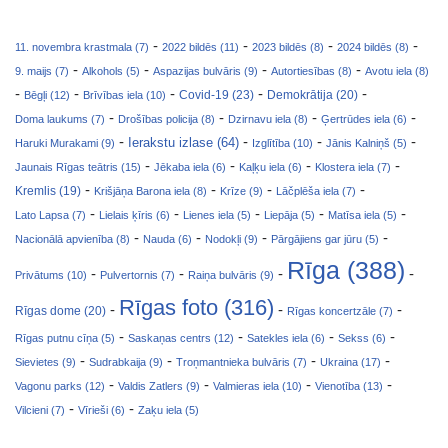
-
-
-
-
11. novembra krastmala (7)
2022 bildēs (11)
2023 bildēs (8)
2024 bildēs (8)
-
-
-
-
9. maijs (7)
Alkohols (5)
Aspazijas bulvāris (9)
Autortiesības (8)
Avotu iela (8)
-
-
-
-
-
Covid-19 (23)
Bēgļi (12)
Brīvības iela (10)
Demokrātija (20)
-
-
-
-
Doma laukums (7)
Drošības policija (8)
Dzirnavu iela (8)
Ģertrūdes iela (6)
-
-
-
-
Ierakstu izlase (64)
Haruki Murakami (9)
Izglītība (10)
Jānis Kalniņš (5)
-
-
-
-
Jaunais Rīgas teātris (15)
Jēkaba iela (6)
Kaļķu iela (6)
Klostera iela (7)
-
-
-
-
Kremlis (19)
Krišjāņa Barona iela (8)
Krīze (9)
Lāčplēša iela (7)
-
-
-
-
-
Lato Lapsa (7)
Lielais ķīris (6)
Lienes iela (5)
Liepāja (5)
Matīsa iela (5)
-
-
-
-
Nacionālā apvienība (8)
Nauda (6)
Nodokļi (9)
Pārgājiens gar jūru (5)
Rīga (388)
-
-
-
-
Privātums (10)
Pulvertornis (7)
Raiņa bulvāris (9)
Rīgas foto (316)
-
-
-
Rīgas dome (20)
Rīgas koncertzāle (7)
-
-
-
-
Rīgas putnu cīņa (5)
Saskaņas centrs (12)
Satekles iela (6)
Sekss (6)
-
-
-
-
Sievietes (9)
Sudrabkaija (9)
Troņmantnieka bulvāris (7)
Ukraina (17)
-
-
-
-
Vagonu parks (12)
Valdis Zatlers (9)
Valmieras iela (10)
Vienotība (13)
-
-
Vilcieni (7)
Vīrieši (6)
Zaķu iela (5)