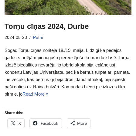
Torņu cīņas 2024, Durbe
2024-05-23
Putni
Šogad Torņu cīņas noritēja 18./19. maijā. Līdzīgi kā pēdējos
gados startējām pieaugušo pieredzējušo komandu klasē. Torņa
izlozē piedalīties nevarēju, jo tobrīd skola bija ieplānojusi
koncertu Latvijas Universitātē, pēc kā bērnus turpat arī pameta.
Tie vecāki, kas bērnus gribēja droši dabūt atpakaļ, bija spiesti
paši doties uz Raiņa bulvāri. Komandas biedri pie izlozes tika
pirmie, jo
Read More »
Share this:
X
Facebook
More