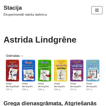
Stacija
Skip
Eksperimentāli radoša darbnīca
to
content
Astrida Lindgrēne
Grega dienasgrāmata, Atgriešanās