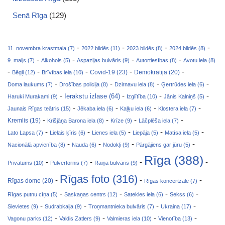
Senā Rīga
(129)
-
-
-
-
11. novembra krastmala (7)
2022 bildēs (11)
2023 bildēs (8)
2024 bildēs (8)
-
-
-
-
9. maijs (7)
Alkohols (5)
Aspazijas bulvāris (9)
Autortiesības (8)
Avotu iela (8)
-
-
-
-
-
Covid-19 (23)
Bēgļi (12)
Brīvības iela (10)
Demokrātija (20)
-
-
-
-
Doma laukums (7)
Drošības policija (8)
Dzirnavu iela (8)
Ģertrūdes iela (6)
-
-
-
-
Ierakstu izlase (64)
Haruki Murakami (9)
Izglītība (10)
Jānis Kalniņš (5)
-
-
-
-
Jaunais Rīgas teātris (15)
Jēkaba iela (6)
Kaļķu iela (6)
Klostera iela (7)
-
-
-
-
Kremlis (19)
Krišjāņa Barona iela (8)
Krīze (9)
Lāčplēša iela (7)
-
-
-
-
-
Lato Lapsa (7)
Lielais ķīris (6)
Lienes iela (5)
Liepāja (5)
Matīsa iela (5)
-
-
-
-
Nacionālā apvienība (8)
Nauda (6)
Nodokļi (9)
Pārgājiens gar jūru (5)
Rīga (388)
-
-
-
-
Privātums (10)
Pulvertornis (7)
Raiņa bulvāris (9)
Rīgas foto (316)
-
-
-
Rīgas dome (20)
Rīgas koncertzāle (7)
-
-
-
-
Rīgas putnu cīņa (5)
Saskaņas centrs (12)
Satekles iela (6)
Sekss (6)
-
-
-
-
Sievietes (9)
Sudrabkaija (9)
Troņmantnieka bulvāris (7)
Ukraina (17)
-
-
-
-
Vagonu parks (12)
Valdis Zatlers (9)
Valmieras iela (10)
Vienotība (13)