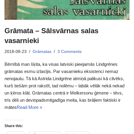
Grāmata – Sālsvārnas salas
vasarnieki
2018-08-23
Grāmatas
3 Comments
Bērnībā man šķita, ka visas latviski pieejamās Lindgrēnes
grāmatas esmu izlasījis. Par vasarnieku eksistenci nemaz
nenojautu. Tā kā Astrida Lindgrēne atmiņā palikusi kā cilvēks,
kurš tiešām prot rakstīt, tad nolēmu – labāk vēlāk nekā nekad
un ķēros klāt. Grāmatas centrā ir Melkersonu ģimene – tēvs,
trīs dēli un deviņpadsmitgadīga meita, kas brāļiem faktiski ir
mātes
Read More »
Share this: