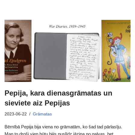
Pepija, kara dienasgrāmatas un
sieviete aiz Pepijas
2023-06-22
Grāmatas
Bērnībā Pepija bija viena no grāmatām, ko šad tad pārlasīju.
Man to droši vien būtu bijis puslīdz jāzina no galvas, bet