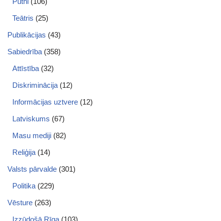
Putni
(106)
Teātris
(25)
Publikācijas
(43)
Sabiedrība
(358)
Attīstība
(32)
Diskriminācija
(12)
Informācijas uztvere
(12)
Latviskums
(67)
Masu mediji
(82)
Reliģija
(14)
Valsts pārvalde
(301)
Politika
(229)
Vēsture
(263)
Izzūdošā Rīga
(103)