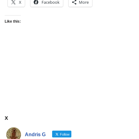
X
Facebook
More
Like this:
x
Andris G
Follow