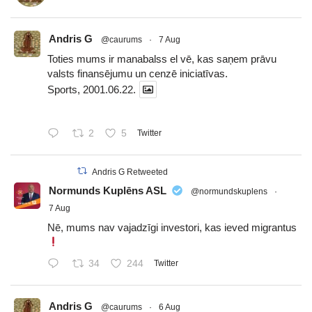
Andris G
@caurums
·
7 Aug
Toties mums ir manabalss el vē, kas saņem prāvu
valsts finansējumu un cenzē iniciatīvas.
Sports, 2001.06.22.
2
5
Twitter
Andris G Retweeted
Normunds Kuplēns ASL
@normundskuplens
·
7 Aug
Nē, mums nav vajadzīgi investori, kas ieved migrantus
34
244
Twitter
Andris G
@caurums
·
6 Aug