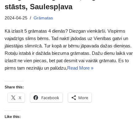
stāsts, Saulespļava
2024-04-25
Grāmatas
Kā izlasīt 5 grāmatas 4 dienās? Diezgan vienkārši. Vispirms
vajadzīgs slims bērns. Tad naktī jādodas uz Vienības gatvi un
jāiestājas slimnīcā. Tur kopā ar bērnu jāpavada dažas dieniņas.
Rotaļu istabā ir dažāda biezuma grāmatas. Dažu dienu laikā var
izlasīt ne vien piecas, bet pat desmit vai vairāk grāmatu. Es to
pirms tam nezināju un palūdzu,
Read More »
Share this:
X
Facebook
More
Like this: