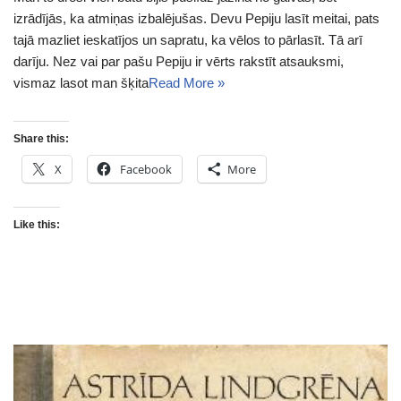
izrādījās, ka atmiņas izbalējušas. Devu Pepiju lasīt meitai, pats
tajā mazliet ieskatījos un sapratu, ka vēlos to pārlasīt. Tā arī
darīju. Nez vai par pašu Pepiju ir vērts rakstīt atsauksmi,
vismaz lasot man šķita
Read More »
Share this:
X
Facebook
More
Like this: