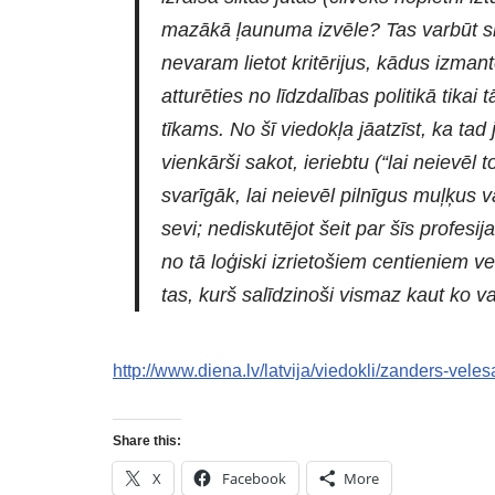
mazākā ļaunuma izvēle? Tas varbūt ska
nevaram lietot kritērijus, kādus izma
atturēties no līdzdalības politikā tikai
tīkams. No šī viedokļa jāatzīst, ka tad j
vienkārši sakot, ieriebtu (“lai neievēl t
svarīgāk, lai neievēl pilnīgus muļķus v
sevi; nediskutējot šeit par šīs profesija
no tā loģiski izrietošiem centieniem vei
tas, kurš salīdzinoši vismaz kaut ko var
http://www.diena.lv/latvija/viedokli/zanders-ve
Share this:
X
Facebook
More