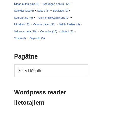
-
-
Rīgas putnu cīņa (5)
Saskaņas centrs (12)
-
-
-
Satekles iela (6)
Sekss (6)
Sievietes (9)
-
-
Sudrabkaija (9)
Troņmantnieka bulvāris (7)
-
-
-
Ukraina (17)
Vagonu parks (12)
Valdis Zatlers (9)
-
-
-
Valmieras iela (10)
Vienotība (13)
Vilcieni (7)
-
Vīrieši (6)
Zaķu iela (5)
Pagātne
Wordpress reader
lietotājiem