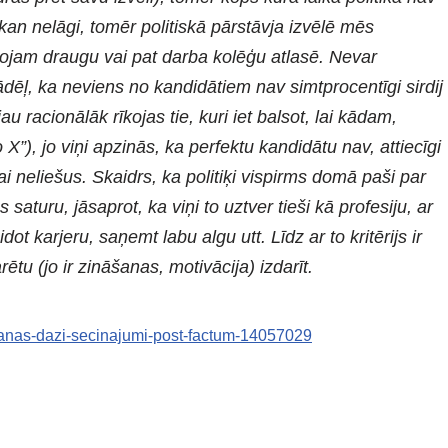
n nelāgi, tomēr politiskā pārstāvja izvēlē mēs
ntojam draugu vai pat darba kolēģu atlasē. Nevar
 tādēļ, ka neviens no kandidātiem nav simtprocentīgi sirdij
au racionālāk rīkojas tie, kuri iet balsot, lai kādam,
o X”), jo viņi apzinās, ka perfektu kandidātu nav, attiecīgi
ai neliešus. Skaidrs, ka politiķi vispirms domā paši par
s saturu, jāsaprot, ka viņi to uztver tieši kā profesiju, ar
dot karjeru, saņemt labu algu utt. Līdz ar to kritērijs ir
ētu (jo ir zināšanas, motivācija) izdarīt.
lesanas-dazi-secinajumi-post-factum-14057029