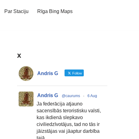
Par Staciju
Rīga Bing Maps
x
Andris G
Follow
Andris G
@caurums
·
6 Aug
Ja federācija atjauno
sacensībās teroristisku valsti,
kas ikdienā slepkavo
civiliedzīvotājus, tad no tās ir
jāizstājas vai jāaptur darbība
tajā.