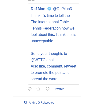
Def Mon
@DefMon3
I think it's time to tell the
The International Table
Tennis Federation how we
feel about this. I think this is
unacceptable.
Send your thoughts to
@WTTGlobal
Also like, comment, retweet
to promote the post and
spread the word.
Twitter
Andris G Retweeted