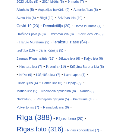
-
-
-
2023 bildēs (8)
2024 bildēs (8)
9. maijs (7)
-
-
-
Alkohols (5)
Aspazijas bulvāris (9)
Autortiesības (8)
-
-
-
Avotu iela (8)
Bēgļi (12)
Brīvības iela (10)
-
-
-
Covid-19 (23)
Demokrātija (20)
Doma laukums (7)
-
-
Drošības policija (8)
Dzirnavu iela (8)
Ģertrūdes iela (6)
-
-
-
Ierakstu izlase (64)
Haruki Murakami (9)
-
-
Izglītība (10)
Jānis Kalniņš (5)
-
-
Jaunais Rīgas teātris (15)
Jēkaba iela (6)
Kaļķu iela (6)
-
-
-
Klostera iela (7)
Kremlis (19)
Krišjāņa Barona iela (8)
-
-
-
-
Krīze (9)
Lāčplēša iela (7)
Lato Lapsa (7)
-
-
-
Lielais ķīris (6)
Lienes iela (5)
Liepāja (5)
-
-
-
Matīsa iela (5)
Nacionālā apvienība (8)
Nauda (6)
-
-
-
Nodokļi (9)
Pārgājiens gar jūru (5)
Privātums (10)
-
-
Pulvertornis (7)
Raiņa bulvāris (9)
Rīga (388)
-
-
Rīgas dome (20)
Rīgas foto (316)
-
-
Rīgas koncertzāle (7)