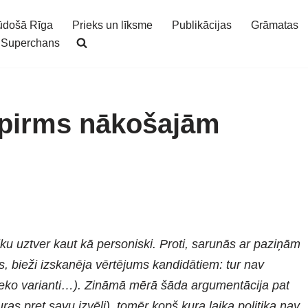
ūdošā Rīga
Prieks un līksme
Publikācijas
Grāmatas
Superchans
 pirms nākošajām
tiku uztver kaut kā personiski. Proti, sarunās ar paziņām
s, bieži izskanēja vērtējums kandidātiem: tur nav
(seko varianti…). Zināmā mērā šāda argumentācija pat
zturas pret savu izvēli), tomēr kopš kura laika politika nav