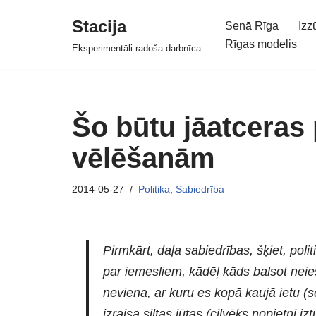
Stacija
Senā Rīga
Izz
Skip
Rīgas modelis
Eksperimentāli radoša darbnīca
to
content
Šo būtu jāatceras
vēlēšanām
2014-05-27
Politika
,
Sabiedrība
Pirmkārt, daļa sabiedrības, šķiet, poli
par iemesliem, kādēļ kāds balsot neie
neviena, ar kuru es kopā kaujā ietu 
izraisa siltas jūtas (cilvēks nopietni i