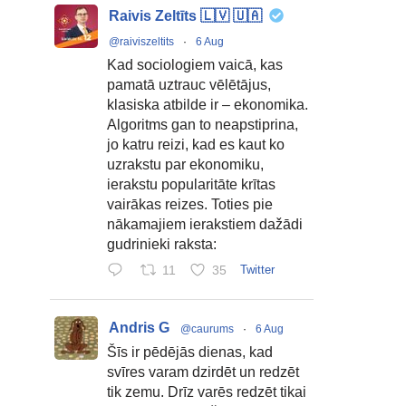
Raivis Zeltīts 🇱🇻 🇺🇦
@raiviszeltits
·
6 Aug
Kad sociologiem vaicā, kas
pamatā uztrauc vēlētājus,
klasiska atbilde ir – ekonomika.
Algoritms gan to neapstiprina,
jo katru reizi, kad es kaut ko
uzrakstu par ekonomiku,
ierakstu popularitāte krītas
vairākas reizes. Toties pie
nākamajiem ierakstiem dažādi
gudrinieki raksta:
11
35
Twitter
Andris G
@caurums
·
6 Aug
Šīs ir pēdējās dienas, kad
svīres varam dzirdēt un redzēt
tik zemu. Drīz varēs redzēt tikai