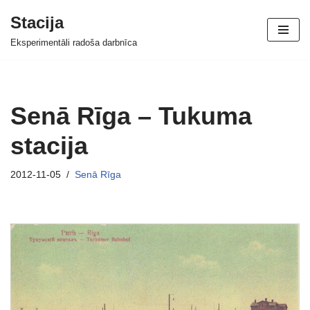
Stacija
Skip
Eksperimentāli radoša darbnīca
to
content
Senā Rīga – Tukuma
stacija
2012-11-05
Senā Rīga