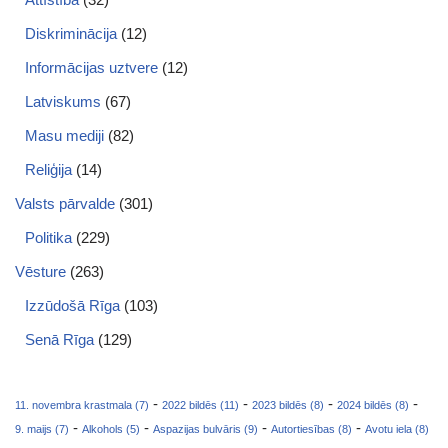
Diskriminācija
(12)
Informācijas uztvere
(12)
Latviskums
(67)
Masu mediji
(82)
Reliģija
(14)
Valsts pārvalde
(301)
Politika
(229)
Vēsture
(263)
Izzūdošā Rīga
(103)
Senā Rīga
(129)
-
-
-
-
11. novembra krastmala (7)
2022 bildēs (11)
2023 bildēs (8)
2024 bildēs (8)
-
-
-
-
9. maijs (7)
Alkohols (5)
Aspazijas bulvāris (9)
Autortiesības (8)
Avotu iela (8)