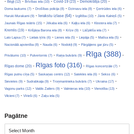
-
-
-
-
-
Covid-19 (23)
Bēgļi (12)
Brīvības iela (10)
Demokrātija (20)
-
-
-
-
Doma laukums (7)
Drošības policija (8)
Dzirnavu iela (8)
Ģertrūdes iela (6)
-
-
-
-
Ierakstu izlase (64)
Haruki Murakami (9)
Izglītība (10)
Jānis Kalniņš (5)
-
-
-
-
Jaunais Rīgas teātris (15)
Jēkaba iela (6)
Kaļķu iela (6)
Klostera iela (7)
-
-
-
-
Kremlis (19)
Krišjāņa Barona iela (8)
Krīze (9)
Lāčplēša iela (7)
-
-
-
-
-
Lato Lapsa (7)
Lielais ķīris (6)
Lienes iela (5)
Liepāja (5)
Matīsa iela (5)
-
-
-
-
Nacionālā apvienība (8)
Nauda (6)
Nodokļi (9)
Pārgājiens gar jūru (5)
Rīga (388)
-
-
-
-
Privātums (10)
Pulvertornis (7)
Raiņa bulvāris (9)
Rīgas foto (316)
-
-
-
Rīgas dome (20)
Rīgas koncertzāle (7)
-
-
-
-
Rīgas putnu cīņa (5)
Saskaņas centrs (12)
Satekles iela (6)
Sekss (6)
-
-
-
-
Sievietes (9)
Sudrabkaija (9)
Troņmantnieka bulvāris (7)
Ukraina (17)
-
-
-
-
Vagonu parks (12)
Valdis Zatlers (9)
Valmieras iela (10)
Vienotība (13)
-
-
Vilcieni (7)
Vīrieši (6)
Zaķu iela (5)
Pagātne