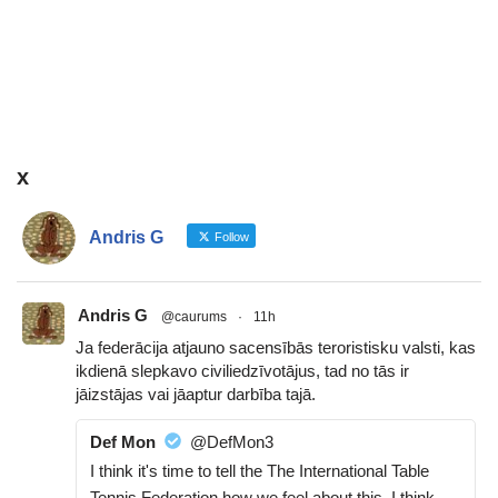
x
Andris G
Follow
Andris G
@caurums
·
11h
Ja federācija atjauno sacensībās teroristisku valsti, kas
ikdienā slepkavo civiliedzīvotājus, tad no tās ir
jāizstājas vai jāaptur darbība tajā.
Def Mon
@DefMon3
I think it's time to tell the The International Table
Tennis Federation how we feel about this. I think