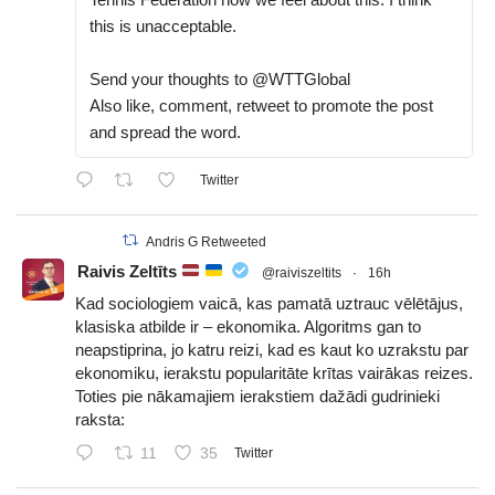
this is unacceptable.
Send your thoughts to @WTTGlobal
Also like, comment, retweet to promote the post
and spread the word.
Twitter
Andris G Retweeted
Raivis Zeltīts
@raiviszeltits
·
16h
Kad sociologiem vaicā, kas pamatā uztrauc vēlētājus,
klasiska atbilde ir – ekonomika. Algoritms gan to
neapstiprina, jo katru reizi, kad es kaut ko uzrakstu par
ekonomiku, ierakstu popularitāte krītas vairākas reizes.
Toties pie nākamajiem ierakstiem dažādi gudrinieki
raksta:
11
35
Twitter