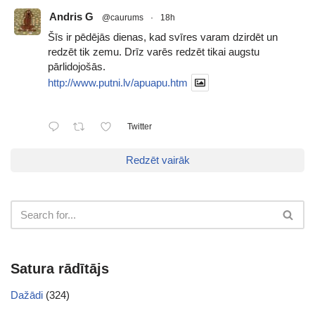
Andris G
@caurums
·
18h
Šīs ir pēdējās dienas, kad svīres varam dzirdēt un
redzēt tik zemu. Drīz varēs redzēt tikai augstu
pārlidojošās.
http://www.putni.lv/apuapu.htm
Twitter
Redzēt vairāk
Satura rādītājs
Dažādi
(324)