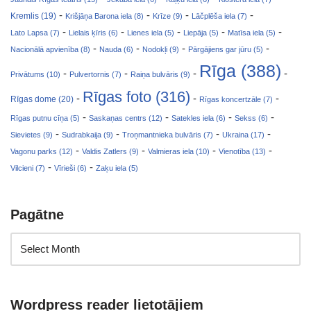
-
-
-
-
Kremlis (19)
Krišjāņa Barona iela (8)
Krīze (9)
Lāčplēša iela (7)
-
-
-
-
-
Lato Lapsa (7)
Lielais ķīris (6)
Lienes iela (5)
Liepāja (5)
Matīsa iela (5)
-
-
-
-
Nacionālā apvienība (8)
Nauda (6)
Nodokļi (9)
Pārgājiens gar jūru (5)
Rīga (388)
-
-
-
-
Privātums (10)
Pulvertornis (7)
Raiņa bulvāris (9)
Rīgas foto (316)
-
-
-
Rīgas dome (20)
Rīgas koncertzāle (7)
-
-
-
-
Rīgas putnu cīņa (5)
Saskaņas centrs (12)
Satekles iela (6)
Sekss (6)
-
-
-
-
Sievietes (9)
Sudrabkaija (9)
Troņmantnieka bulvāris (7)
Ukraina (17)
-
-
-
-
Vagonu parks (12)
Valdis Zatlers (9)
Valmieras iela (10)
Vienotība (13)
-
-
Vilcieni (7)
Vīrieši (6)
Zaķu iela (5)
Pagātne
Wordpress reader lietotājiem