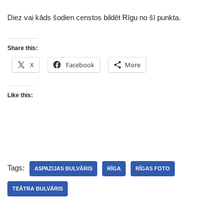
Diez vai kāds šodien censtos bildēt Rīgu no šī punkta.
Share this:
X
Facebook
More
Like this:
Tags:
ASPAZIJAS BULVĀRIS
RĪGA
RĪGAS FOTO
TEĀTRA BULVĀRIS