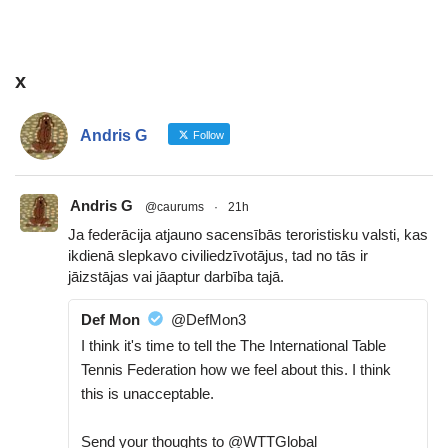
x
Andris G
Follow
Andris G
@caurums
·
21h
Ja federācija atjauno sacensībās teroristisku valsti, kas
ikdienā slepkavo civiliedzīvotājus, tad no tās ir
jāizstājas vai jāaptur darbība tajā.
Def Mon
@DefMon3
I think it's time to tell the The International Table
Tennis Federation how we feel about this. I think
this is unacceptable.
Send your thoughts to @WTTGlobal