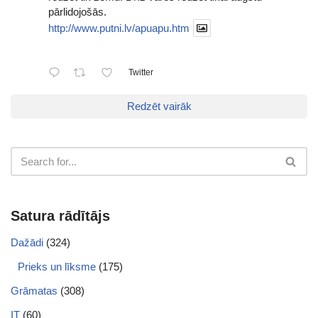
pārlidojošās.
http://www.putni.lv/apuapu.htm
Twitter
Redzēt vairāk
Satura rādītājs
Dažādi
(324)
Prieks un līksme
(175)
Grāmatas
(308)
IT
(60)