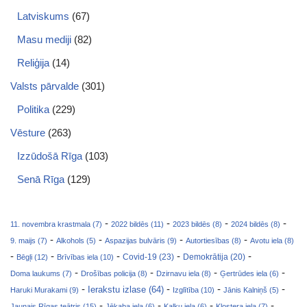
Latviskums
(67)
Masu mediji
(82)
Reliģija
(14)
Valsts pārvalde
(301)
Politika
(229)
Vēsture
(263)
Izzūdošā Rīga
(103)
Senā Rīga
(129)
-
-
-
-
11. novembra krastmala (7)
2022 bildēs (11)
2023 bildēs (8)
2024 bildēs (8)
-
-
-
-
9. maijs (7)
Alkohols (5)
Aspazijas bulvāris (9)
Autortiesības (8)
Avotu iela (8)
-
-
-
-
-
Covid-19 (23)
Bēgļi (12)
Brīvības iela (10)
Demokrātija (20)
-
-
-
-
Doma laukums (7)
Drošības policija (8)
Dzirnavu iela (8)
Ģertrūdes iela (6)
-
-
-
-
Ierakstu izlase (64)
Haruki Murakami (9)
Izglītība (10)
Jānis Kalniņš (5)
-
-
-
-
Jaunais Rīgas teātris (15)
Jēkaba iela (6)
Kaļķu iela (6)
Klostera iela (7)