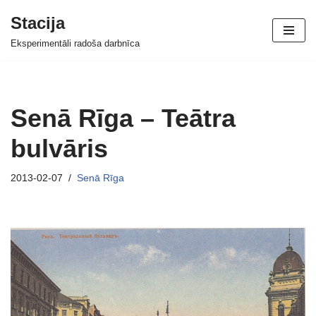
Stacija
Skip
Eksperimentāli radoša darbnīca
to
content
Senā Rīga – Teātra
bulvāris
2013-02-07
Senā Rīga