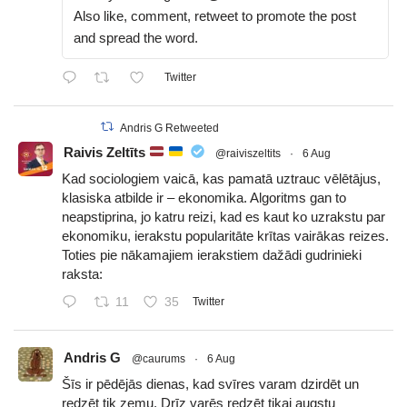
Also like, comment, retweet to promote the post
and spread the word.
Twitter
Andris G Retweeted
Raivis Zeltīts
@raiviszeltits
·
6 Aug
Kad sociologiem vaicā, kas pamatā uztrauc vēlētājus,
klasiska atbilde ir – ekonomika. Algoritms gan to
neapstiprina, jo katru reizi, kad es kaut ko uzrakstu par
ekonomiku, ierakstu popularitāte krītas vairākas reizes.
Toties pie nākamajiem ierakstiem dažādi gudrinieki
raksta:
11
35
Twitter
Andris G
@caurums
·
6 Aug
Šīs ir pēdējās dienas, kad svīres varam dzirdēt un
redzēt tik zemu. Drīz varēs redzēt tikai augstu