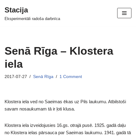
Stacija
Skip
Eksperimentāli radoša darbnīca
to
content
Senā Rīga – Klostera
iela
2017-07-27
Senā Rīga
1 Comment
Klostera iela ved no Saeimas ēkas uz Pils laukumu. Atbilstoši
savam nosaukumam tā ir ļoti klusa.
Klostera iela izveidojusies 16.gs. otrajā pusē. 1925. gadā daļu
no Klostera ielas pārsauca par Saeimas laukumu. 1941. gadā tā