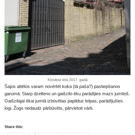
Klostera iela 2017. gadā
Šajos attēlos varam novērtēt koka (tā paša?) pastiepšanos
garumā. Starp dzelteno un gaišzilo ēku parādījies mazs jumtiņš.
Gaišzilajai ēkai jumtā izbūvētas papildus telpas, parādījušies
logi. Žogs nedaudz pārbūvēts, pārvietoti vārti.
Share this: