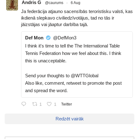
Andris G
@caurums
·
6 Aug
Ja federācija atjauno sacensībās teroristisku valsti, kas
ikdienā slepkavo civiliedzīvotājus, tad no tās ir
jāizstājas vai jāaptur darbība tajā.
Def Mon
@DefMon3
I think it's time to tell the The International Table
Tennis Federation how we feel about this. I think
this is unacceptable.
Send your thoughts to @WTTGlobal
Also like, comment, retweet to promote the post
and spread the word.
1
1
Twitter
Redzēt vairāk