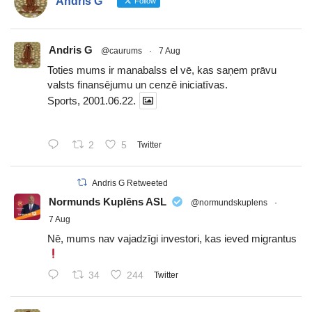
Andris G
Follow
Andris G
@caurums
·
7 Aug
Toties mums ir manabalss el vē, kas saņem prāvu
valsts finansējumu un cenzē iniciatīvas.
Sports, 2001.06.22.
2
5
Twitter
Andris G Retweeted
Normunds Kuplēns ASL
@normundskuplens
·
7 Aug
Nē, mums nav vajadzīgi investori, kas ieved migrantus
34
244
Twitter