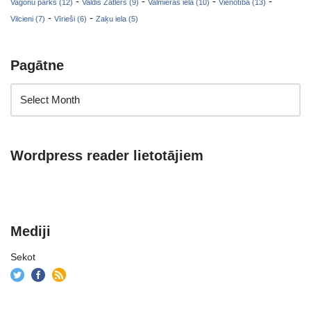
-
-
-
-
Vagonu parks (12)
Valdis Zatlers (9)
Valmieras iela (10)
Vienotība (13)
-
-
Vilcieni (7)
Vīrieši (6)
Zaķu iela (5)
Pagātne
Wordpress reader lietotājiem
Mediji
Sekot