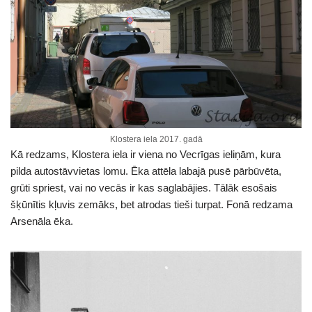
Klostera iela 2017. gadā
Kā redzams, Klostera iela ir viena no Vecrīgas ieliņām, kura
pilda autostāvvietas lomu. Ēka attēla labajā pusē pārbūvēta,
grūti spriest, vai no vecās ir kas saglabājies. Tālāk esošais
šķūnītis kļuvis zemāks, bet atrodas tieši turpat. Fonā redzama
Arsenāla ēka.