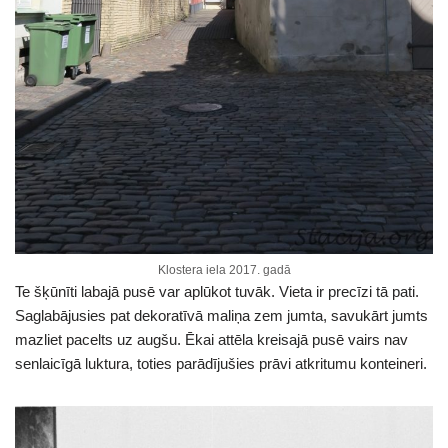
Klostera iela 2017. gadā
Te šķūnīti labajā pusē var aplūkot tuvāk. Vieta ir precīzi tā pati.
Saglabājusies pat dekoratīvā maliņa zem jumta, savukārt jumts
mazliet pacelts uz augšu. Ēkai attēla kreisajā pusē vairs nav
senlaicīgā luktura, toties parādījušies prāvi atkritumu konteineri.