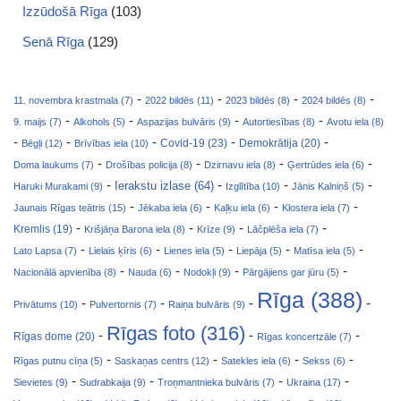
Izzūdošā Rīga
(103)
Senā Rīga
(129)
-
-
-
-
11. novembra krastmala (7)
2022 bildēs (11)
2023 bildēs (8)
2024 bildēs (8)
-
-
-
-
9. maijs (7)
Alkohols (5)
Aspazijas bulvāris (9)
Autortiesības (8)
Avotu iela (8)
-
-
-
-
-
Covid-19 (23)
Bēgļi (12)
Brīvības iela (10)
Demokrātija (20)
-
-
-
-
Doma laukums (7)
Drošības policija (8)
Dzirnavu iela (8)
Ģertrūdes iela (6)
-
-
-
-
Ierakstu izlase (64)
Haruki Murakami (9)
Izglītība (10)
Jānis Kalniņš (5)
-
-
-
-
Jaunais Rīgas teātris (15)
Jēkaba iela (6)
Kaļķu iela (6)
Klostera iela (7)
-
-
-
-
Kremlis (19)
Krišjāņa Barona iela (8)
Krīze (9)
Lāčplēša iela (7)
-
-
-
-
-
Lato Lapsa (7)
Lielais ķīris (6)
Lienes iela (5)
Liepāja (5)
Matīsa iela (5)
-
-
-
-
Nacionālā apvienība (8)
Nauda (6)
Nodokļi (9)
Pārgājiens gar jūru (5)
Rīga (388)
-
-
-
-
Privātums (10)
Pulvertornis (7)
Raiņa bulvāris (9)
Rīgas foto (316)
-
-
-
Rīgas dome (20)
Rīgas koncertzāle (7)
-
-
-
-
Rīgas putnu cīņa (5)
Saskaņas centrs (12)
Satekles iela (6)
Sekss (6)
-
-
-
-
Sievietes (9)
Sudrabkaija (9)
Troņmantnieka bulvāris (7)
Ukraina (17)