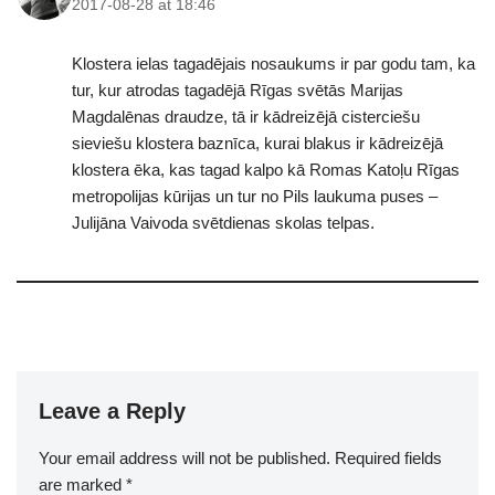
2017-08-28 at 18:46
Klostera ielas tagadējais nosaukums ir par godu tam, ka
tur, kur atrodas tagadējā Rīgas svētās Marijas
Magdalēnas draudze, tā ir kādreizējā cisterciešu
sieviešu klostera baznīca, kurai blakus ir kādreizējā
klostera ēka, kas tagad kalpo kā Romas Katoļu Rīgas
metropolijas kūrijas un tur no Pils laukuma puses –
Julijāna Vaivoda svētdienas skolas telpas.
Leave a Reply
Your email address will not be published.
Required fields
are marked
*