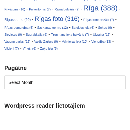
Rīga (388)
-
-
-
-
Privātums (10)
Pulvertornis (7)
Raiņa bulvāris (9)
Rīgas foto (316)
-
-
-
Rīgas dome (20)
Rīgas koncertzāle (7)
-
-
-
-
Rīgas putnu cīņa (5)
Saskaņas centrs (12)
Satekles iela (6)
Sekss (6)
-
-
-
-
Sievietes (9)
Sudrabkaija (9)
Troņmantnieka bulvāris (7)
Ukraina (17)
-
-
-
-
Vagonu parks (12)
Valdis Zatlers (9)
Valmieras iela (10)
Vienotība (13)
-
-
Vilcieni (7)
Vīrieši (6)
Zaķu iela (5)
Pagātne
Wordpress reader lietotājiem