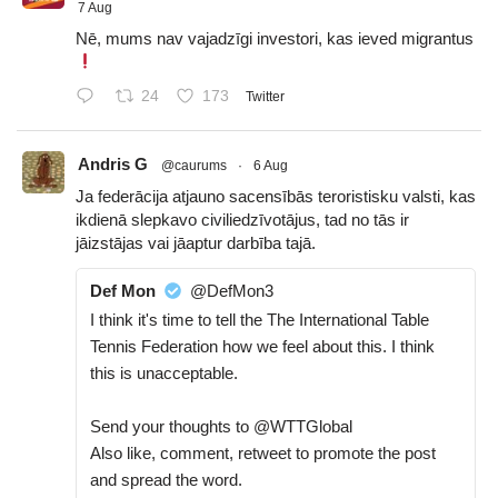
7 Aug
Nē, mums nav vajadzīgi investori, kas ieved migrantus
24
173
Twitter
Andris G
@caurums
·
6 Aug
Ja federācija atjauno sacensībās teroristisku valsti, kas
ikdienā slepkavo civiliedzīvotājus, tad no tās ir
jāizstājas vai jāaptur darbība tajā.
Def Mon
@DefMon3
I think it's time to tell the The International Table
Tennis Federation how we feel about this. I think
this is unacceptable.
Send your thoughts to @WTTGlobal
Also like, comment, retweet to promote the post
and spread the word.