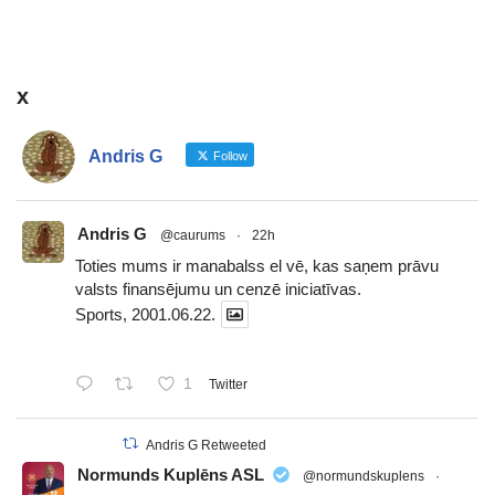
x
Andris G
Follow
Andris G
@caurums
·
22h
Toties mums ir manabalss el vē, kas saņem prāvu
valsts finansējumu un cenzē iniciatīvas.
Sports, 2001.06.22.
1
Twitter
Andris G Retweeted
Normunds Kuplēns ASL
@normundskuplens
·