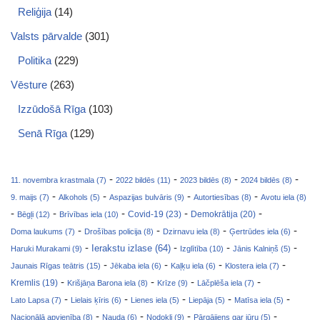
Reliģija
(14)
Valsts pārvalde
(301)
Politika
(229)
Vēsture
(263)
Izzūdošā Rīga
(103)
Senā Rīga
(129)
-
-
-
-
11. novembra krastmala (7)
2022 bildēs (11)
2023 bildēs (8)
2024 bildēs (8)
-
-
-
-
9. maijs (7)
Alkohols (5)
Aspazijas bulvāris (9)
Autortiesības (8)
Avotu iela (8)
-
-
-
-
-
Covid-19 (23)
Bēgļi (12)
Brīvības iela (10)
Demokrātija (20)
-
-
-
-
Doma laukums (7)
Drošības policija (8)
Dzirnavu iela (8)
Ģertrūdes iela (6)
-
-
-
-
Ierakstu izlase (64)
Haruki Murakami (9)
Izglītība (10)
Jānis Kalniņš (5)
-
-
-
-
Jaunais Rīgas teātris (15)
Jēkaba iela (6)
Kaļķu iela (6)
Klostera iela (7)
-
-
-
-
Kremlis (19)
Krišjāņa Barona iela (8)
Krīze (9)
Lāčplēša iela (7)
-
-
-
-
-
Lato Lapsa (7)
Lielais ķīris (6)
Lienes iela (5)
Liepāja (5)
Matīsa iela (5)
-
-
-
-
Nacionālā apvienība (8)
Nauda (6)
Nodokļi (9)
Pārgājiens gar jūru (5)