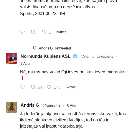
Toties mums ir manabalss el vē, kas saņem prāvu
valsts finansējumu un cenzē iniciatīvas.
Sports, 2001.06.22.
1
Twitter
Andris G Retweeted
Normunds Kuplēns ASL
@normundskuplens
·
7 Aug
Nē, mums nav vajadzīgi investori, kas ieved migrantus
24
173
Twitter
Andris G
@caurums
·
6 Aug
Ja federācija atjauno sacensībās teroristisku valsti, kas
ikdienā slepkavo civiliedzīvotājus, tad no tās ir
jāizstājas vai jāaptur darbība tajā.