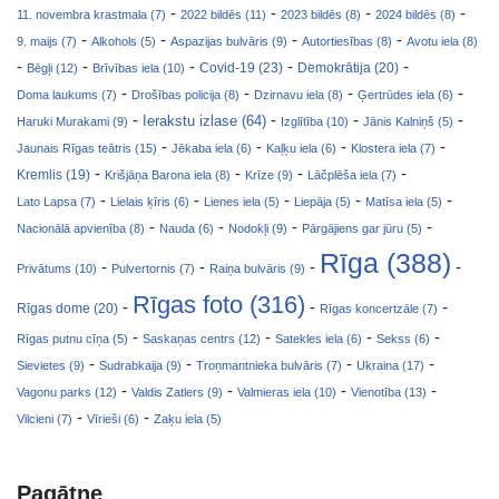
-
-
-
-
11. novembra krastmala (7)
2022 bildēs (11)
2023 bildēs (8)
2024 bildēs (8)
-
-
-
-
9. maijs (7)
Alkohols (5)
Aspazijas bulvāris (9)
Autortiesības (8)
Avotu iela (8)
-
-
-
-
-
Covid-19 (23)
Bēgļi (12)
Brīvības iela (10)
Demokrātija (20)
-
-
-
-
Doma laukums (7)
Drošības policija (8)
Dzirnavu iela (8)
Ģertrūdes iela (6)
-
-
-
-
Ierakstu izlase (64)
Haruki Murakami (9)
Izglītība (10)
Jānis Kalniņš (5)
-
-
-
-
Jaunais Rīgas teātris (15)
Jēkaba iela (6)
Kaļķu iela (6)
Klostera iela (7)
-
-
-
-
Kremlis (19)
Krišjāņa Barona iela (8)
Krīze (9)
Lāčplēša iela (7)
-
-
-
-
-
Lato Lapsa (7)
Lielais ķīris (6)
Lienes iela (5)
Liepāja (5)
Matīsa iela (5)
-
-
-
-
Nacionālā apvienība (8)
Nauda (6)
Nodokļi (9)
Pārgājiens gar jūru (5)
Rīga (388)
-
-
-
-
Privātums (10)
Pulvertornis (7)
Raiņa bulvāris (9)
Rīgas foto (316)
-
-
-
Rīgas dome (20)
Rīgas koncertzāle (7)
-
-
-
-
Rīgas putnu cīņa (5)
Saskaņas centrs (12)
Satekles iela (6)
Sekss (6)
-
-
-
-
Sievietes (9)
Sudrabkaija (9)
Troņmantnieka bulvāris (7)
Ukraina (17)
-
-
-
-
Vagonu parks (12)
Valdis Zatlers (9)
Valmieras iela (10)
Vienotība (13)
-
-
Vilcieni (7)
Vīrieši (6)
Zaķu iela (5)
Pagātne