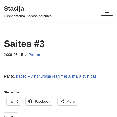
Stacija
Skip
Eksperimentāli radoša darbnīca
to
content
Saites #3
2009-05-15
Politika
Par to,
kāpēc Putins turpina reanimēt 9. maija svinības
.
Share this:
X
Facebook
More