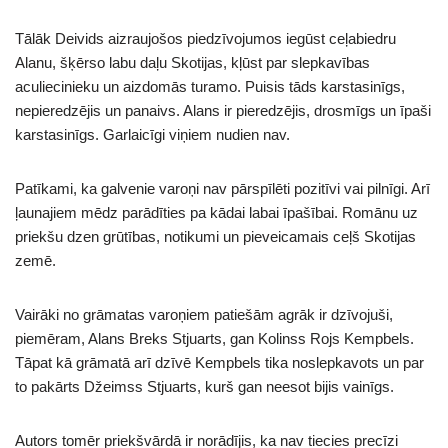
Tālāk Deivids aizraujošos piedzīvojumos iegūst ceļabiedru
Alanu, šķērso labu daļu Skotijas, kļūst par slepkavības
aculiecinieku un aizdomās turamo. Puisis tāds karstasinīgs,
nepieredzējis un panaivs. Alans ir pieredzējis, drosmīgs un īpaši
karstasinīgs. Garlaicīgi viņiem nudien nav.
Patīkami, ka galvenie varoņi nav pārspīlēti pozitīvi vai pilnīgi. Arī
ļaunajiem mēdz parādīties pa kādai labai īpašībai. Romānu uz
priekšu dzen grūtības, notikumi un pieveicamais ceļš Skotijas
zemē.
Vairāki no grāmatas varoņiem patiešām agrāk ir dzīvojuši,
piemēram, Alans Breks Stjuarts, gan Kolinss Rojs Kempbels.
Tāpat kā grāmatā arī dzīvē Kempbels tika noslepkavots un par
to pakārts Džeimss Stjuarts, kurš gan neesot bijis vainīgs.
Autors tomēr priekšvārdā ir norādījis, ka nav tiecies precīzi