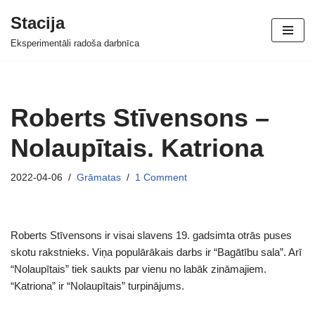
Stacija
Skip
Eksperimentāli radoša darbnīca
to
content
Roberts Stīvensons –
Nolaupītais. Katriona
2022-04-06
Grāmatas
1 Comment
Roberts Stīvensons ir visai slavens 19. gadsimta otrās puses
skotu rakstnieks. Viņa populārākais darbs ir “Bagātību sala”. Arī
“Nolaupītais” tiek saukts par vienu no labāk zināmajiem.
“Katriona” ir “Nolaupītais” turpinājums.