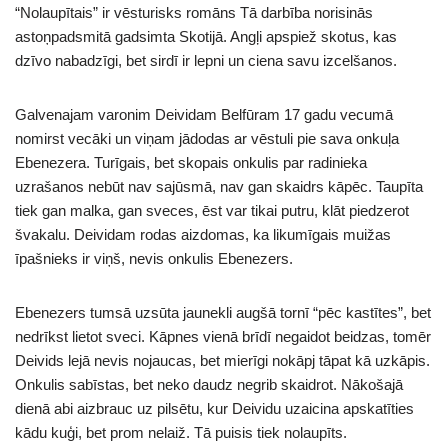
“Nolaupītais” ir vēsturisks romāns Tā darbība norisinās
astoņpadsmitā gadsimta Skotijā. Angļi apspiež skotus, kas
dzīvo nabadzīgi, bet sirdī ir lepni un ciena savu izcelšanos.
Galvenajam varonim Deividam Belfūram 17 gadu vecumā
nomirst vecāki un viņam jādodas ar vēstuli pie sava onkuļa
Ebenezera. Turīgais, bet skopais onkulis par radinieka
uzrašanos nebūt nav sajūsmā, nav gan skaidrs kāpēc. Taupīta
tiek gan malka, gan sveces, ēst var tikai putru, klāt piedzerot
švakalu. Deividam rodas aizdomas, ka likumīgais muižas
īpašnieks ir viņš, nevis onkulis Ebenezers.
Ebenezers tumsā uzsūta jaunekli augšā tornī “pēc kastītes”, bet
nedrīkst lietot sveci. Kāpnes vienā brīdī negaidot beidzas, tomēr
Deivids lejā nevis nojaucas, bet mierīgi nokāpj tāpat kā uzkāpis.
Onkulis sabīstas, bet neko daudz negrib skaidrot. Nākošajā
dienā abi aizbrauc uz pilsētu, kur Deividu uzaicina apskatīties
kādu kuģi, bet prom nelaiž. Tā puisis tiek nolaupīts.