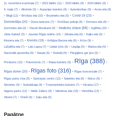
-
-
-
-
11. novembra krastmala (7)
2022 bildēs (11)
2023 bildēs (8)
2024 bildēs (8)
-
-
-
-
9. maijs (7)
Alkohols (5)
Aspazijas bulvāris (9)
Autortiesības (8)
Avotu iela (8)
-
-
-
-
-
Covid-19 (23)
Bēgļi (12)
Brīvības iela (10)
Bruņinieku iela (5)
-
-
-
-
Demokrātija (20)
Doma laukums (7)
Drošības policija (8)
Dzirnavu iela (8)
-
-
-
-
Ierakstu izlase (64)
Ģertrūdes iela (6)
Haruki Murakami (9)
Izglītība (10)
-
-
-
-
Jānis Kalniņš (5)
Jaunais Rīgas teātris (15)
Jēkaba iela (6)
Kaļķu iela (6)
-
-
-
-
Klostera iela (7)
Kremlis (19)
Krišjāņa Barona iela (8)
Krīze (9)
-
-
-
-
-
Lāčplēša iela (7)
Lato Lapsa (7)
Lielais ķīris (6)
Liepāja (5)
Matīsa iela (5)
-
-
-
-
Nacionālā apvienība (8)
Nauda (6)
Nodokļi (9)
Pārgājiens gar jūru (5)
Rīga (388)
-
-
-
-
Privātums (10)
Pulvertornis (7)
Raiņa bulvāris (9)
Rīgas foto (316)
-
-
-
Rīgas dome (20)
Rīgas koncertzāle (7)
-
-
-
-
Rīgas putnu cīņa (5)
Saskaņas centrs (12)
Satekles iela (6)
Sekss (6)
-
-
-
-
Sievietes (9)
Sudrabkaija (9)
Troņmantnieka bulvāris (7)
Ukraina (17)
-
-
-
-
Vagonu parks (12)
Valdis Zatlers (9)
Valmieras iela (10)
Vienotība (13)
-
-
Vilcieni (7)
Vīrieši (6)
Zaķu iela (5)
Pagātne