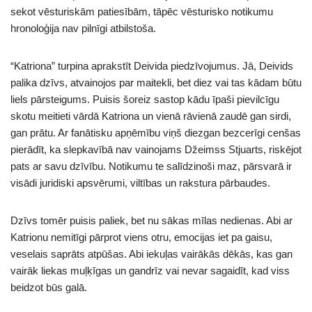
sekot vēsturiskām patiesībām, tāpēc vēsturisko notikumu
hronoloģija nav pilnīgi atbilstoša.
“Katriona” turpina aprakstīt Deivida piedzīvojumus. Jā, Deivids
palika dzīvs, atvainojos par maitekli, bet diez vai tas kādam būtu
liels pārsteigums. Puisis šoreiz sastop kādu īpaši pievilcīgu
skotu meitieti vārdā Katriona un vienā rāvienā zaudē gan sirdi,
gan prātu. Ar fanātisku apņēmību viņš diezgan bezcerīgi cenšas
pierādīt, ka slepkavībā nav vainojams Džeimss Stjuarts, riskējot
pats ar savu dzīvību. Notikumu te salīdzinoši maz, pārsvarā ir
visādi juridiski apsvērumi, viltības un rakstura pārbaudes.
Dzīvs tomēr puisis paliek, bet nu sākas mīlas nedienas. Abi ar
Katrionu nemitīgi pārprot viens otru, emocijas iet pa gaisu,
veselais saprāts atpūšas. Abi iekuļas vairākās dēkās, kas gan
vairāk liekas muļķīgas un gandrīz vai nevar sagaidīt, kad viss
beidzot būs galā.