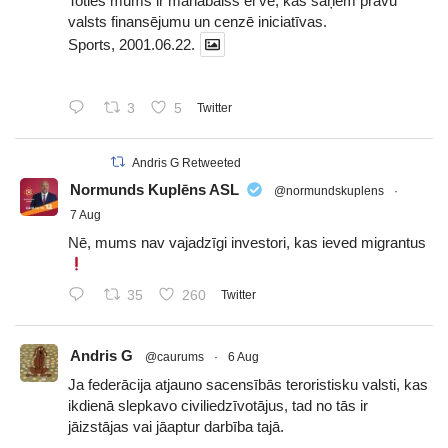
Toties mums ir manabalss el vē, kas saņem prāvu
valsts finansējumu un cenzē iniciatīvas.
Sports, 2001.06.22.
3
5
Twitter
Andris G Retweeted
Normunds Kuplēns ASL
@normundskuplens
·
7 Aug
Nē, mums nav vajadzīgi investori, kas ieved migrantus
35
260
Twitter
Andris G
@caurums
·
6 Aug
Ja federācija atjauno sacensībās teroristisku valsti, kas
ikdienā slepkavo civiliedzīvotājus, tad no tās ir
jāizstājas vai jāaptur darbība tajā.