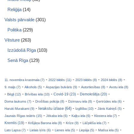
Reliģija
(14)
Valsts pārvalde
(301)
Politika
(229)
Vēsture
(263)
Izzūdošā Rīga
(103)
Senā Rīga
(129)
-
-
-
-
11. novembra krastmala (7)
2022 bildēs (11)
2023 bildēs (8)
2024 bildēs (8)
-
-
-
-
9. maijs (7)
Alkohols (5)
Aspazijas bulvāris (9)
Autortiesības (8)
Avotu iela (8)
-
-
-
-
-
Covid-19 (23)
Bēgļi (12)
Brīvības iela (10)
Demokrātija (20)
-
-
-
-
Doma laukums (7)
Drošības policija (8)
Dzirnavu iela (8)
Ģertrūdes iela (6)
-
-
-
-
Ierakstu izlase (64)
Haruki Murakami (9)
Izglītība (10)
Jānis Kalniņš (5)
-
-
-
-
Jaunais Rīgas teātris (15)
Jēkaba iela (6)
Kaļķu iela (6)
Klostera iela (7)
-
-
-
-
Kremlis (19)
Krišjāņa Barona iela (8)
Krīze (9)
Lāčplēša iela (7)
-
-
-
-
-
Lato Lapsa (7)
Lielais ķīris (6)
Lienes iela (5)
Liepāja (5)
Matīsa iela (5)