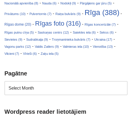
-
-
-
-
Nacionālā apvienība (8)
Nauda (6)
Nodokļi (9)
Pārgājiens gar jūru (5)
Rīga (388)
-
-
-
-
Privātums (10)
Pulvertornis (7)
Raiņa bulvāris (9)
Rīgas foto (316)
-
-
-
Rīgas dome (20)
Rīgas koncertzāle (7)
-
-
-
-
Rīgas putnu cīņa (5)
Saskaņas centrs (12)
Satekles iela (6)
Sekss (6)
-
-
-
-
Sievietes (9)
Sudrabkaija (9)
Troņmantnieka bulvāris (7)
Ukraina (17)
-
-
-
-
Vagonu parks (12)
Valdis Zatlers (9)
Valmieras iela (10)
Vienotība (13)
-
-
Vilcieni (7)
Vīrieši (6)
Zaķu iela (5)
Pagātne
Wordpress reader lietotājiem