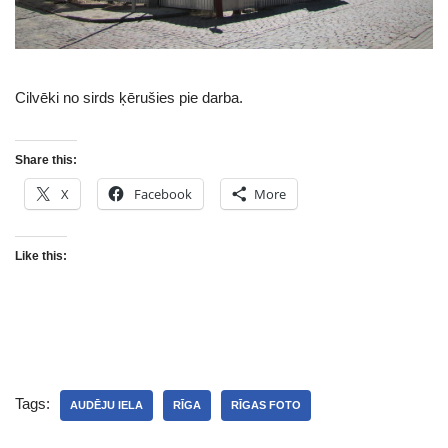
Cilvēki no sirds ķērušies pie darba.
Share this:
X
Facebook
More
Like this:
Tags:
AUDĒJU IELA
RĪGA
RĪGAS FOTO