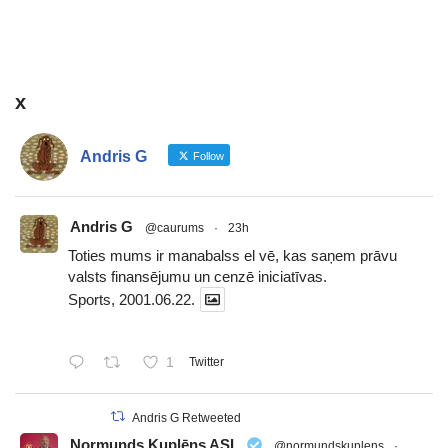
x
Andris G
Follow
Andris G
@caurums
·
23h
Toties mums ir manabalss el vē, kas saņem prāvu
valsts finansējumu un cenzē iniciatīvas.
Sports, 2001.06.22.
1
Twitter
Andris G Retweeted
Normunds Kuplēns ASL
@normundskuplens
·