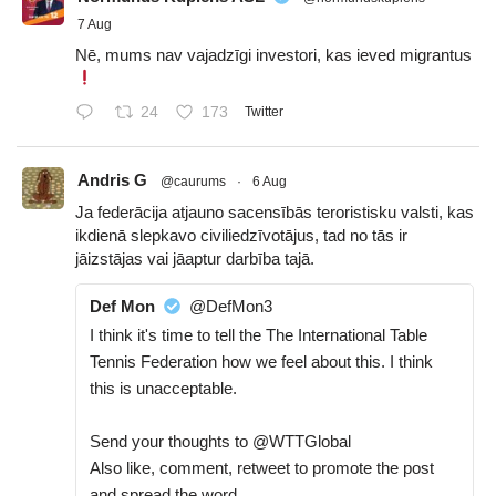
7 Aug
Nē, mums nav vajadzīgi investori, kas ieved migrantus
24
173
Twitter
Andris G
@caurums
·
6 Aug
Ja federācija atjauno sacensībās teroristisku valsti, kas
ikdienā slepkavo civiliedzīvotājus, tad no tās ir
jāizstājas vai jāaptur darbība tajā.
Def Mon
@DefMon3
I think it's time to tell the The International Table
Tennis Federation how we feel about this. I think
this is unacceptable.
Send your thoughts to @WTTGlobal
Also like, comment, retweet to promote the post
and spread the word.