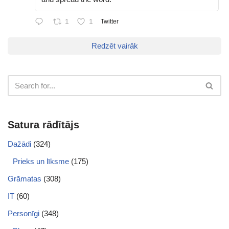
1
1
Twitter
Redzēt vairāk
Satura rādītājs
Dažādi
(324)
Prieks un līksme
(175)
Grāmatas
(308)
IT
(60)
Personīgi
(348)