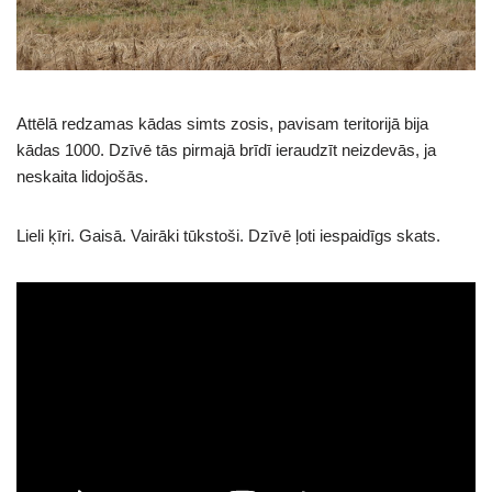
Attēlā redzamas kādas simts zosis, pavisam teritorijā bija
kādas 1000. Dzīvē tās pirmajā brīdī ieraudzīt neizdevās, ja
neskaita lidojošās.
Lieli ķīri. Gaisā. Vairāki tūkstoši. Dzīvē ļoti iespaidīgs skats.