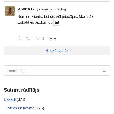
Andris G
@caurums
·
4 Aug
Nomiris klients, bet šis vēl priecājas. Man sāk
izskatīties aizdomīgi.
1
Twitter
Redzēt vairāk
Satura rādītājs
Dažādi
(324)
Prieks un līksme
(175)