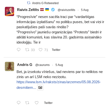
Andris G Retweeted
Raivis Zeltīts
@raiviszeltits
·
5 Aug
“Progresīvie” nesen sacēla traci par “vardarbīgas
informācijas izplatīšanu” no politiķu puses, bet vai viņi ir
paskatījušies paši savās rindās?
“Progresīvo” jauniešu organizācijas “Protests” biedri ir
atklāti komunisti, kas slavina 20. gadsimta asiņaināko
ideoloģiju. Tie ir
33
71
Twitter
Andris G
@caurums
·
5 Aug
Bet, ja izsekotu vīriešus, tad neviens par to neliktos ne
zinis un arī LSM neko neziņotu.
https://www.lsm.lv/raksts/zinas/arzemes/05.08.2026-
desmitiem...
Twitter