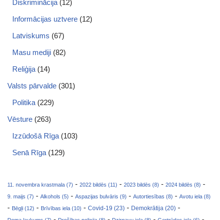
Diskriminācija
(12)
Informācijas uztvere
(12)
Latviskums
(67)
Masu mediji
(82)
Reliģija
(14)
Valsts pārvalde
(301)
Politika
(229)
Vēsture
(263)
Izzūdošā Rīga
(103)
Senā Rīga
(129)
-
-
-
-
11. novembra krastmala (7)
2022 bildēs (11)
2023 bildēs (8)
2024 bildēs (8)
-
-
-
-
9. maijs (7)
Alkohols (5)
Aspazijas bulvāris (9)
Autortiesības (8)
Avotu iela (8)
-
-
-
-
-
Covid-19 (23)
Bēgļi (12)
Brīvības iela (10)
Demokrātija (20)
-
-
-
-
Doma laukums (7)
Drošības policija (8)
Dzirnavu iela (8)
Ģertrūdes iela (6)