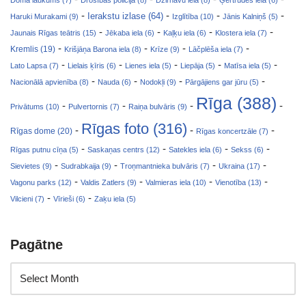
-
-
-
-
Ierakstu izlase (64)
Haruki Murakami (9)
Izglītība (10)
Jānis Kalniņš (5)
-
-
-
-
Jaunais Rīgas teātris (15)
Jēkaba iela (6)
Kaļķu iela (6)
Klostera iela (7)
-
-
-
-
Kremlis (19)
Krišjāņa Barona iela (8)
Krīze (9)
Lāčplēša iela (7)
-
-
-
-
-
Lato Lapsa (7)
Lielais ķīris (6)
Lienes iela (5)
Liepāja (5)
Matīsa iela (5)
-
-
-
-
Nacionālā apvienība (8)
Nauda (6)
Nodokļi (9)
Pārgājiens gar jūru (5)
Rīga (388)
-
-
-
-
Privātums (10)
Pulvertornis (7)
Raiņa bulvāris (9)
Rīgas foto (316)
-
-
-
Rīgas dome (20)
Rīgas koncertzāle (7)
-
-
-
-
Rīgas putnu cīņa (5)
Saskaņas centrs (12)
Satekles iela (6)
Sekss (6)
-
-
-
-
Sievietes (9)
Sudrabkaija (9)
Troņmantnieka bulvāris (7)
Ukraina (17)
-
-
-
-
Vagonu parks (12)
Valdis Zatlers (9)
Valmieras iela (10)
Vienotība (13)
-
-
Vilcieni (7)
Vīrieši (6)
Zaķu iela (5)
Pagātne