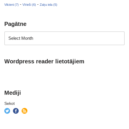
-
-
Vilcieni (7)
Vīrieši (6)
Zaķu iela (5)
Pagātne
Wordpress reader lietotājiem
Mediji
Sekot