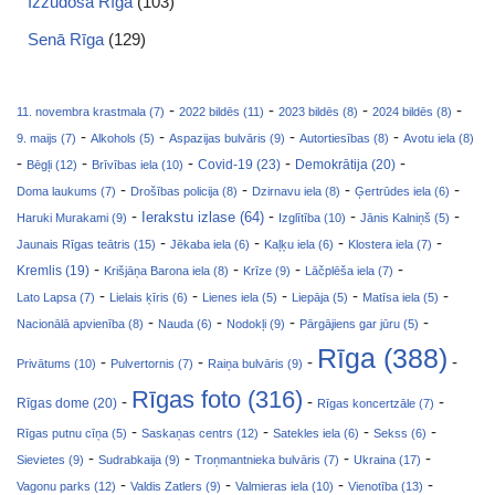
Izzūdošā Rīga
(103)
Senā Rīga
(129)
-
-
-
-
11. novembra krastmala (7)
2022 bildēs (11)
2023 bildēs (8)
2024 bildēs (8)
-
-
-
-
9. maijs (7)
Alkohols (5)
Aspazijas bulvāris (9)
Autortiesības (8)
Avotu iela (8)
-
-
-
-
-
Covid-19 (23)
Bēgļi (12)
Brīvības iela (10)
Demokrātija (20)
-
-
-
-
Doma laukums (7)
Drošības policija (8)
Dzirnavu iela (8)
Ģertrūdes iela (6)
-
-
-
-
Ierakstu izlase (64)
Haruki Murakami (9)
Izglītība (10)
Jānis Kalniņš (5)
-
-
-
-
Jaunais Rīgas teātris (15)
Jēkaba iela (6)
Kaļķu iela (6)
Klostera iela (7)
-
-
-
-
Kremlis (19)
Krišjāņa Barona iela (8)
Krīze (9)
Lāčplēša iela (7)
-
-
-
-
-
Lato Lapsa (7)
Lielais ķīris (6)
Lienes iela (5)
Liepāja (5)
Matīsa iela (5)
-
-
-
-
Nacionālā apvienība (8)
Nauda (6)
Nodokļi (9)
Pārgājiens gar jūru (5)
Rīga (388)
-
-
-
-
Privātums (10)
Pulvertornis (7)
Raiņa bulvāris (9)
Rīgas foto (316)
-
-
-
Rīgas dome (20)
Rīgas koncertzāle (7)
-
-
-
-
Rīgas putnu cīņa (5)
Saskaņas centrs (12)
Satekles iela (6)
Sekss (6)
-
-
-
-
Sievietes (9)
Sudrabkaija (9)
Troņmantnieka bulvāris (7)
Ukraina (17)
-
-
-
-
Vagonu parks (12)
Valdis Zatlers (9)
Valmieras iela (10)
Vienotība (13)