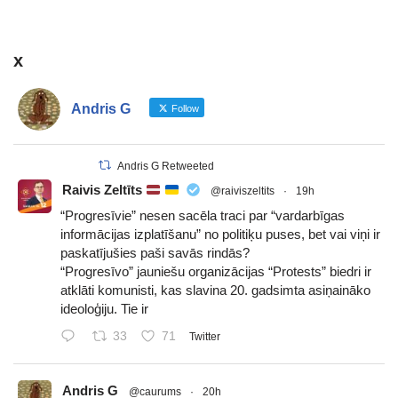
x
Andris G
Follow
Andris G Retweeted
Raivis Zeltīts
@raiviszeltits
·
19h
“Progresīvie” nesen sacēla traci par “vardarbīgas
informācijas izplatīšanu” no politiķu puses, bet vai viņi ir
paskatījušies paši savās rindās?
“Progresīvo” jauniešu organizācijas “Protests” biedri ir
atklāti komunisti, kas slavina 20. gadsimta asiņaināko
ideoloģiju. Tie ir
33
71
Twitter
Andris G
@caurums
·
20h