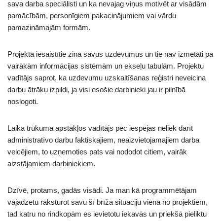
sava darba speciālisti un ka nevajag viņus motivēt ar visādām
pamācībām, personīgiem pakacinājumiem vai vārdu
pamazināmajām formām.
Projektā iesaistītie zina savus uzdevumus un tie nav izmētāti pa
vairākām informācijas sistēmām un ekseļu tabulām. Projektu
vadītājs saprot, ka uzdevumu uzskaitīšanas reģistri neveicina
darbu ātrāku izpildi, ja visi esošie darbinieki jau ir pilnībā
noslogoti.
Laika trūkuma apstākļos vadītājs pēc iespējas neliek darīt
administratīvo darbu faktiskajiem, neaizvietojamajiem darba
veicējiem, to uzņemoties pats vai nododot citiem, vairāk
aizstājamiem darbiniekiem.
Dzīvē, protams, gadās visādi. Ja man kā programmētājam
vajadzētu raksturot savu šī brīža situāciju vienā no projektiem,
tad katru no rindkopām es ievietotu iekavās un priekšā pieliktu