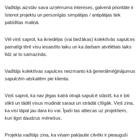
Vadītājs aizstāv sava uzņēmuma intereses, galvenā prioritāte ir
īstenot projektu un personīgās simpātijas / antipātijas tiek
pabīdītas maliņā.
Vēl viņš saprot, ka iknedēļas (vai biežākas) kolektīvās sapulces
pamatīgi tērē visu iesaistīto laiku un ka darbam atvēlētais laiks
līdz ar to samazinās.
Vadītājs kolektīvas sapulces neizmanto kā ģenerālmēģinājumus
sapulcēm-atskaitēm pie klienta.
Viņš saprot, ka nav jēgas katrā otrajā sapulcē stāstīt, ka ir ļoti
slikti un tādēļ visus mudināt saraut un strādāt cītīgāk. Viņš zina,
ka visi tāpat jau dara ko var. Īpaši tas attiecas uz projektiem,
kuri ilgst daudzus mēnešus.
Projekta vadītājs zina, ka viņam pakļautie cilvēki ir pieauguši