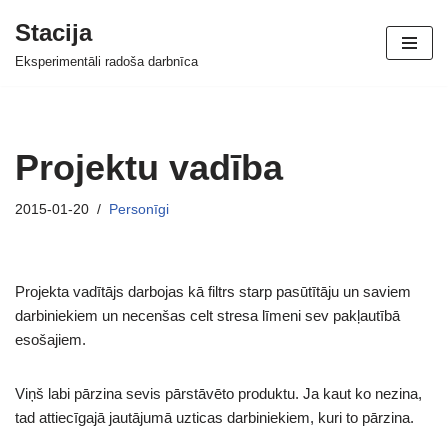
Stacija
Skip
Eksperimentāli radoša darbnīca
to
content
Projektu vadība
2015-01-20
Personīgi
Projekta vadītājs darbojas kā filtrs starp pasūtītāju un saviem
darbiniekiem un necenšas celt stresa līmeni sev pakļautībā
esošajiem.
Viņš labi pārzina sevis pārstāvēto produktu. Ja kaut ko nezina,
tad attiecīgajā jautājumā uzticas darbiniekiem, kuri to pārzina.