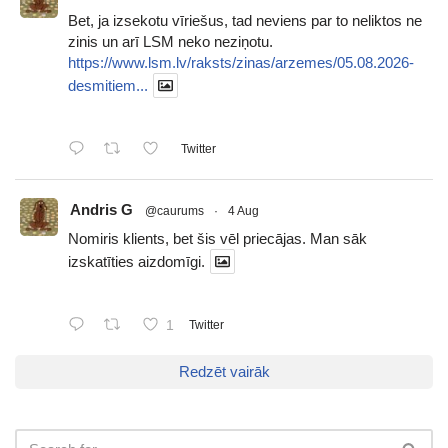
Bet, ja izsekotu vīriešus, tad neviens par to neliktos ne
zinis un arī LSM neko neziņotu.
https://www.lsm.lv/raksts/zinas/arzemes/05.08.2026-
desmitiem...
Twitter
Andris G
@caurums
·
4 Aug
Nomiris klients, bet šis vēl priecājas. Man sāk
izskatīties aizdomīgi.
1
Twitter
Redzēt vairāk