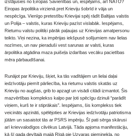
izstājusies no Eiropas Savienības un, iespējams, arī NATO?
Eiropas ārpolitika virzienā pret Krieviju šobrīd ir vāja un
nespēcīga. Vienīgo pretestību Krievijai spēj rādīt Baltijas valstis
un Polija – valstis, kuras Krieviju pazīst vislabāk. Iespējams,
Rietumu valstu politiķi pārāk paļaujas uz Krievijas amatpersonu
teikto. Viņi nezina, ka impērijas iekšpusē solījumiem nav lielas
nozīmes, un nav pieraduši vest sarunas ar valsti, kuras
ārpolitika atgādina maza puišeļa izdarības vecāku pacietības
mēra pārbaudīšanai.
Runājot par Krieviju, šķiet, ka tās vadītājiem un lielai daļai
iedzīvotāju piemīt pārliecība, ka rietumu valstis skatās uz
Krieviju no augšas, grib to apzagt un visādi citādi izmantot. Šis
mazvērtības komplekss kalpo par ļoti spēcīgu dzinuli “parādīt
viņiem, kurš te ir stiprākais”. Iespējams, šis komplekss tiek
veicināts apzināti, spēlējoties ar Krievijas iedzīvotāju patriotisma
jūtām un sasaistot tās ar PSRS impēriju. Šī pati sērga skārusi
arī krievvalodīgos cilvēkus Latvijā. Tāda apjoma manifestāciju,
kā šī gada devītajā maijā Rīgā pie Uzvaras pieminekļa, no