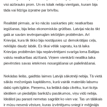
visi aizbrauks prom. Un es tolaik nebiju vienīgais, kuram bija
tāda vai līdzīga izpratne par brīvību.
Realitātē pirmais, ar ko nācās saskarties pēc neatkarības
iegūšanas, bija lielas ekonomiskās grūtības. Latvijai nācās tikt
galā ar savām ievērojamajām iekšējām problēmām. Arī
Krievijai, kura tik tikko bija nostājusies uz demokrātijas ceļa,
neklājās daudz labāk. Es tikai vēlāk sapratu, ka tā laika
Krievijas problēmām bija nepārvērtējami svarīga loma Baltijas
valstu neatkarības atzīšanā. Viņiem vienkārši neatlika laika
pievērsties savas ietekmes nosargāšanai un palielināšanai.
Nekādas lielās, gaidītās laimes Latvijā sākotnēji nebija. Tā vietā
sākās mežonīgais kapitālisms, kurā vairāk materiālo labumu
dabū spēcīgākie. Pieņemu, ka lielākā daļa cilvēku, kuri ticēja
ideāliem un piedalījās barikāžu pasākumos, viņu vidū nebija.
Ideālisti jau parasti nemetas sagrābt ko vien var. Tas un tālākais
ir mūsu nesenā vēsture, kuras izvērtējumu sniegt ir mēģinājis