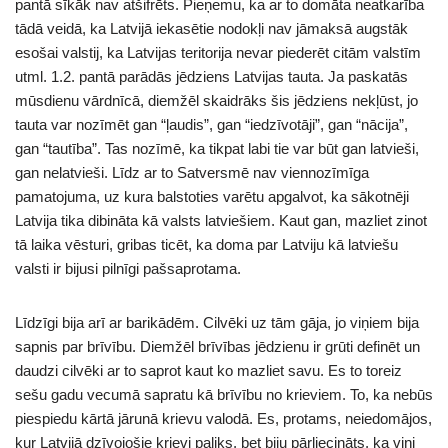
pantā sīkāk nav atšifrēts. Pieņemu, ka ar to domāta neatkarība
tādā veidā, ka Latvijā iekasētie nodokļi nav jāmaksā augstāk
esošai valstij, ka Latvijas teritorija nevar piederēt citām valstīm
utml. 1.2. pantā parādās jēdziens Latvijas tauta. Ja paskatās
mūsdienu vārdnīcā, diemžēl skaidrāks šis jēdziens nekļūst, jo
tauta var nozīmēt gan “ļaudis”, gan “iedzīvotāji”, gan “nācija”,
gan “tautība”. Tas nozīmē, ka tikpat labi tie var būt gan latvieši,
gan nelatvieši. Līdz ar to Satversmē nav viennozīmīga
pamatojuma, uz kura balstoties varētu apgalvot, ka sākotnēji
Latvija tika dibināta kā valsts latviešiem. Kaut gan, mazliet zinot
tā laika vēsturi, gribas ticēt, ka doma par Latviju kā latviešu
valsti ir bijusi pilnīgi pašsaprotama.
Līdzīgi bija arī ar barikādēm. Cilvēki uz tām gāja, jo viņiem bija
sapnis par brīvību. Diemžēl brīvības jēdzienu ir grūti definēt un
daudzi cilvēki ar to saprot kaut ko mazliet savu. Es to toreiz
sešu gadu vecumā sapratu kā brīvību no krieviem. To, ka nebūs
piespiedu kārtā jārunā krievu valodā. Es, protams, neiedomājos,
kur Latvijā dzīvojošie krievi paliks, bet biju pārliecināts, ka viņi