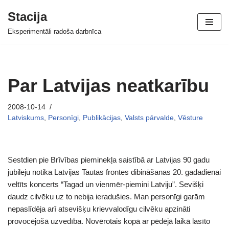
Stacija
Skip
Eksperimentāli radoša darbnīca
to
content
Par Latvijas neatkarību
2008-10-14
Latviskums
,
Personīgi
,
Publikācijas
,
Valsts pārvalde
,
Vēsture
Sestdien pie Brīvības pieminekļa saistībā ar Latvijas 90 gadu
jubileju notika Latvijas Tautas frontes dibināšanas 20. gadadienai
veltīts koncerts “Tagad un vienmēr-piemini Latviju”. Sevišķi
daudz cilvēku uz to nebija ieradušies. Man personīgi garām
nepaslīdēja arī atsevišķu krievvalodīgu cilvēku apzināti
provocējošā uzvedība. Novērotais kopā ar pēdējā laikā lasīto