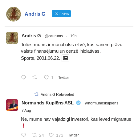
Andris G
Follow
Andris G
@caurums
·
19h
Toties mums ir manabalss el vē, kas saņem prāvu
valsts finansējumu un cenzē iniciatīvas.
Sports, 2001.06.22.
1
Twitter
Andris G Retweeted
Normunds Kuplēns ASL
@normundskuplens
·
7 Aug
Nē, mums nav vajadzīgi investori, kas ieved migrantus
24
173
Twitter