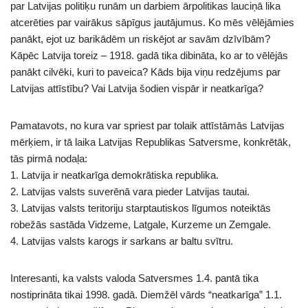
par Latvijas politiķu runām un darbiem ārpolitikas lauciņā lika
atcerēties par vairākus sāpīgus jautājumus. Ko mēs vēlējāmies
panākt, ejot uz barikādēm un riskējot ar savām dzīvībām?
Kāpēc Latvija toreiz – 1918. gadā tika dibināta, ko ar to vēlējās
panākt cilvēki, kuri to paveica? Kāds bija viņu redzējums par
Latvijas attīstību? Vai Latvija šodien vispār ir neatkarīga?
Pamatavots, no kura var spriest par tolaik attīstāmās Latvijas
mērķiem, ir tā laika Latvijas Republikas Satversme, konkrētāk,
tās pirmā nodaļa:
1. Latvija ir neatkarīga demokrātiska republika.
2. Latvijas valsts suverēnā vara pieder Latvijas tautai.
3. Latvijas valsts teritoriju starptautiskos līgumos noteiktās
robežās sastāda Vidzeme, Latgale, Kurzeme un Zemgale.
4. Latvijas valsts karogs ir sarkans ar baltu svītru.
Interesanti, ka valsts valoda Satversmes 1.4. pantā tika
nostiprināta tikai 1998. gadā. Diemžēl vārds “neatkarīga” 1.1.