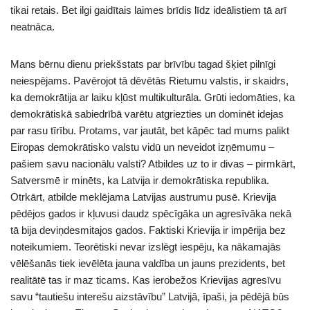
tikai retais. Bet ilgi gaidītais laimes brīdis līdz ideālistiem tā arī
neatnāca.
Mans bērnu dienu priekšstats par brīvību tagad šķiet pilnīgi
neiespējams. Pavērojot tā dēvētās Rietumu valstis, ir skaidrs,
ka demokrātija ar laiku kļūst multikulturāla. Grūti iedomāties, ka
demokrātiskā sabiedrībā varētu atgriezties un dominēt idejas
par rasu tīrību. Protams, var jautāt, bet kāpēc tad mums palikt
Eiropas demokrātisko valstu vidū un neveidot izņēmumu –
pašiem savu nacionālu valsti? Atbildes uz to ir divas – pirmkārt,
Satversmē ir minēts, ka Latvija ir demokrātiska republika.
Otrkārt, atbilde meklējama Latvijas austrumu pusē. Krievija
pēdējos gados ir kļuvusi daudz spēcīgāka un agresīvāka nekā
tā bija deviņdesmitajos gados. Faktiski Krievija ir impērija bez
noteikumiem. Teorētiski nevar izslēgt iespēju, ka nākamajās
vēlēšanās tiek ievēlēta jauna valdība un jauns prezidents, bet
realitātē tas ir maz ticams. Kas ierobežos Krievijas agresīvu
savu “tautiešu interešu aizstāvību” Latvijā, īpaši, ja pēdējā būs