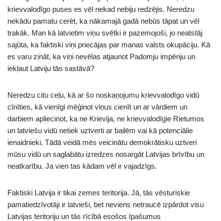
krievvalodīgo puses es vēl nekad nebiju redzējis. Neredzu
nekādu pamatu cerēt, ka nākamajā gadā nebūs tāpat un vēl
trakāk. Man kā latvietim viņu svētki ir pazemojoši, jo neatstāj
sajūta, ka faktiski viņi priecājas par manas valsts okupāciju. Kā
es varu zināt, ka viņi nevēlas atjaunot Padomju impēriju un
iekļaut Latviju tās sastāvā?
Neredzu citu ceļu, kā ar šo noskaņojumu krievvalodīgo vidū
cīnīties, kā vienīgi mēģinot viņus cienīt un ar vārdiem un
darbiem apliecinot, ka ne Krievija, ne krievvalodīgie Rietumos
un latviešu vidū netiek uztverti ar bailēm vai kā potenciālie
ienaidnieki. Tādā veidā mēs veicinātu demokrātisku uztveri
mūsu vidū un saglabātu izredzes nosargāt Latvijas brīvību un
neatkarību. Ja vien tas kādam vēl ir vajadzīgs.
Faktiski Latvija ir tikai zemes teritorija. Jā, tās vēsturiskie
pamatiedzīvotāji ir latvieši, bet neviens netraucē izpārdot visu
Latvijas teritoriju un tās rīcībā esošos īpašumus