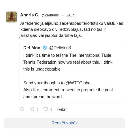
Andris G
@caurums
·
6 Aug
Ja federācija atjauno sacensībās teroristisku valsti, kas
ikdienā slepkavo civiliedzīvotājus, tad no tās ir
jāizstājas vai jāaptur darbība tajā.
Def Mon
@DefMon3
I think it's time to tell the The International Table
Tennis Federation how we feel about this. I think
this is unacceptable.
Send your thoughts to @WTTGlobal
Also like, comment, retweet to promote the post
and spread the word.
1
1
Twitter
Redzēt vairāk