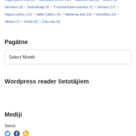
-
-
-
-
Sievietes (9)
Sudrabkaija (9)
Troņmantnieka bulvāris (7)
Ukraina (17)
-
-
-
-
Vagonu parks (12)
Valdis Zatlers (9)
Valmieras iela (10)
Vienotība (13)
-
-
Vilcieni (7)
Vīrieši (6)
Zaķu iela (5)
Pagātne
Wordpress reader lietotājiem
Mediji
Sekot