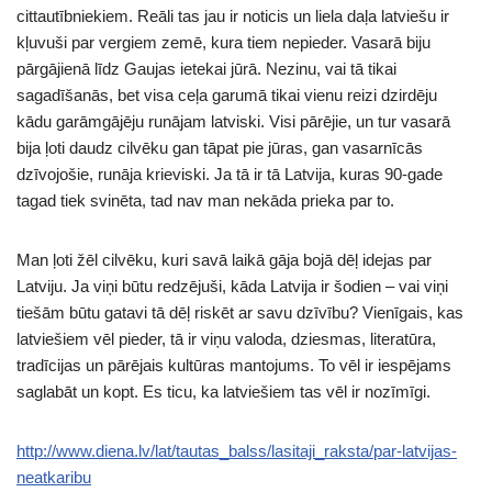
cittautībniekiem. Reāli tas jau ir noticis un liela daļa latviešu ir
kļuvuši par vergiem zemē, kura tiem nepieder. Vasarā biju
pārgājienā līdz Gaujas ietekai jūrā. Nezinu, vai tā tikai
sagadīšanās, bet visa ceļa garumā tikai vienu reizi dzirdēju
kādu garāmgājēju runājam latviski. Visi pārējie, un tur vasarā
bija ļoti daudz cilvēku gan tāpat pie jūras, gan vasarnīcās
dzīvojošie, runāja krieviski. Ja tā ir tā Latvija, kuras 90-gade
tagad tiek svinēta, tad nav man nekāda prieka par to.
Man ļoti žēl cilvēku, kuri savā laikā gāja bojā dēļ idejas par
Latviju. Ja viņi būtu redzējuši, kāda Latvija ir šodien – vai viņi
tiešām būtu gatavi tā dēļ riskēt ar savu dzīvību? Vienīgais, kas
latviešiem vēl pieder, tā ir viņu valoda, dziesmas, literatūra,
tradīcijas un pārējais kultūras mantojums. To vēl ir iespējams
saglabāt un kopt. Es ticu, ka latviešiem tas vēl ir nozīmīgi.
http://www.diena.lv/lat/tautas_balss/lasitaji_raksta/par-latvijas-
neatkaribu