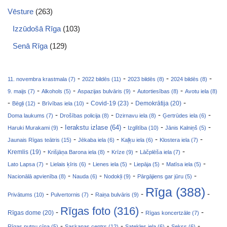
Vēsture
(263)
Izzūdošā Rīga
(103)
Senā Rīga
(129)
-
-
-
-
11. novembra krastmala (7)
2022 bildēs (11)
2023 bildēs (8)
2024 bildēs (8)
-
-
-
-
9. maijs (7)
Alkohols (5)
Aspazijas bulvāris (9)
Autortiesības (8)
Avotu iela (8)
-
-
-
-
-
Covid-19 (23)
Bēgļi (12)
Brīvības iela (10)
Demokrātija (20)
-
-
-
-
Doma laukums (7)
Drošības policija (8)
Dzirnavu iela (8)
Ģertrūdes iela (6)
-
-
-
-
Ierakstu izlase (64)
Haruki Murakami (9)
Izglītība (10)
Jānis Kalniņš (5)
-
-
-
-
Jaunais Rīgas teātris (15)
Jēkaba iela (6)
Kaļķu iela (6)
Klostera iela (7)
-
-
-
-
Kremlis (19)
Krišjāņa Barona iela (8)
Krīze (9)
Lāčplēša iela (7)
-
-
-
-
-
Lato Lapsa (7)
Lielais ķīris (6)
Lienes iela (5)
Liepāja (5)
Matīsa iela (5)
-
-
-
-
Nacionālā apvienība (8)
Nauda (6)
Nodokļi (9)
Pārgājiens gar jūru (5)
Rīga (388)
-
-
-
-
Privātums (10)
Pulvertornis (7)
Raiņa bulvāris (9)
Rīgas foto (316)
-
-
-
Rīgas dome (20)
Rīgas koncertzāle (7)
-
-
-
-
Rīgas putnu cīņa (5)
Saskaņas centrs (12)
Satekles iela (6)
Sekss (6)