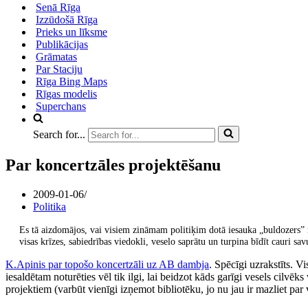
Senā Rīga
Izzūdošā Rīga
Prieks un līksme
Publikācijas
Grāmatas
Par Staciju
Rīga Bing Maps
Rīgas modelis
Superchans
Search for...
Par koncertzāles projektēšanu
2009-01-06
Politika
Es tā aizdomājos, vai visiem zināmam politiķim dotā iesauka „buldozers” n
visas krīzes, sabiedrības viedokli, veselo saprātu un turpina bīdīt cauri s
K.Apinis par topošo koncertzāli uz AB dambja
. Spēcīgi uzrakstīts. V
iesaldētam noturēties vēl tik ilgi, lai beidzot kāds garīgi vesels cilvē
projektiem (varbūt vienīgi izņemot bibliotēku, jo nu jau ir mazliet par v