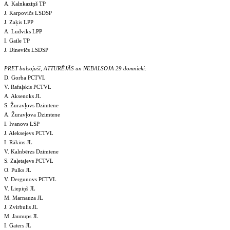
A. Kalnkaziņš TP
J. Karpovičs LSDSP
J. Zaķis LPP
A. Ludviks LPP
I. Gaile TP
J. Dinevičs LSDSP
PRET balsojuši, ATTURĒJĀS un NEBALSOJA 29 domnieki:
D. Gorba PCTVL
V. Rafaļskis PCTVL
A. Aksenoks JL
S. Žuravļovs Dzimtene
A. Žuravļova Dzimtene
I. Ivanovs LSP
J. Aleksejevs PCTVL
I. Rākins JL
V. Kalnbērzs Dzimtene
S. Zaļetajevs PCTVL
O. Pulks JL
V. Dergunovs PCTVL
V. Liepiņš JL
M. Marnauza JL
J. Zvirbulis JL
M. Jaunups JL
I. Gaters JL