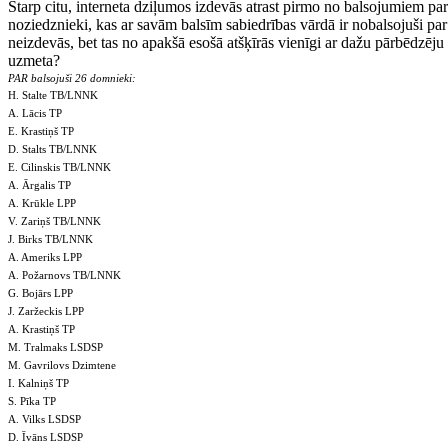
Starp citu, interneta dziļumos izdevās atrast pirmo no balsojumiem par / 
noziedznieki, kas ar savām balsīm sabiedrības vārdā ir nobalsojuši pa
neizdevās, bet tas no apakšā esošā atšķīrās vienīgi ar dažu pārbēdzēju
uzmeta?
PAR balsojuši 26 domnieki:
H. Stalte TB/LNNK
A. Lācis TP
E. Krastiņš TP
D. Stalts TB/LNNK
E. Cilinskis TB/LNNK
A. Ārgalis TP
A. Krūkle LPP
V. Zariņš TB/LNNK
J. Birks TB/LNNK
A. Ameriks LPP
A. Požarnovs TB/LNNK
G. Bojārs LPP
J. Zaržeckis LPP
A. Krastiņš TP
M. Tralmaks LSDSP
M. Gavrilovs Dzimtene
I. Kalniņš TP
S. Pīka TP
A. Vilks LSDSP
D. Īvāns LSDSP