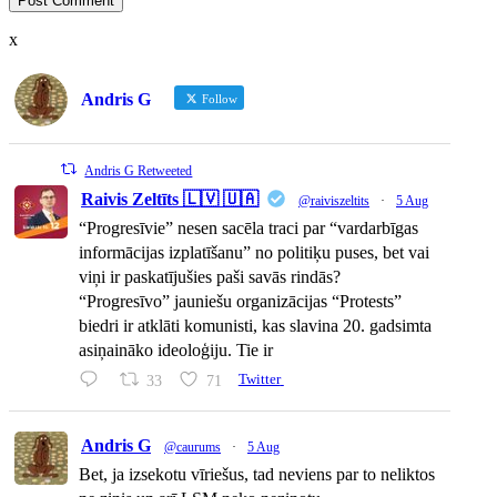
x
Andris G
Follow
Andris G Retweeted
Raivis Zeltīts 🇱🇻 🇺🇦
@raiviszeltits
·
5 Aug
“Progresīvie” nesen sacēla traci par “vardarbīgas
informācijas izplatīšanu” no politiķu puses, bet vai
viņi ir paskatījušies paši savās rindās?
“Progresīvo” jauniešu organizācijas “Protests”
biedri ir atklāti komunisti, kas slavina 20. gadsimta
asiņaināko ideoloģiju. Tie ir
33
71
Twitter
Andris G
@caurums
·
5 Aug
Bet, ja izsekotu vīriešus, tad neviens par to neliktos