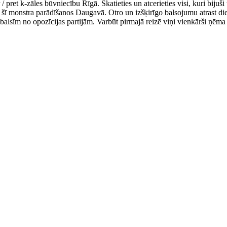
pret k-zāles būvniecību Rīgā. Skatieties un atcerieties visi, kuri bijuši 
r šī monstra parādīšanos Daugavā. Otro un izšķirīgo balsojumu atrast d
 balsīm no opozīcijas partijām. Varbūt pirmajā reizē viņi vienkārši ņēma