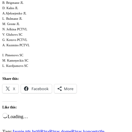
B. Brigmane JL
D. Kalns JL
A.Aļeksejenko JL
L. Bulmane JL
M. Greste JL
N. Jolkina PCTVL
V. Gluhovs SC
G. Kotovs PCTVL
A. Kuzmins PCTVL
I. Pimenovs SC
M. Kameņeckis SC
L. Kurdjumovs SC
Share this:
X
Facebook
More
Like this:
Loading…
Tags:
Jaunie trīs brāļi
Rīga
Rīgas dome
Rīgas koncertzāle