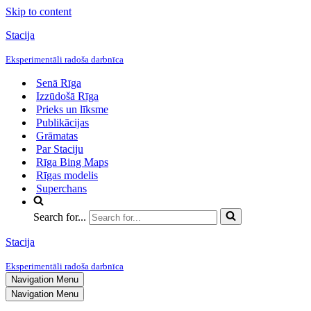
Skip to content
Stacija
Eksperimentāli radoša darbnīca
Senā Rīga
Izzūdošā Rīga
Prieks un līksme
Publikācijas
Grāmatas
Par Staciju
Rīga Bing Maps
Rīgas modelis
Superchans
Search for...
Stacija
Eksperimentāli radoša darbnīca
Navigation Menu
Navigation Menu