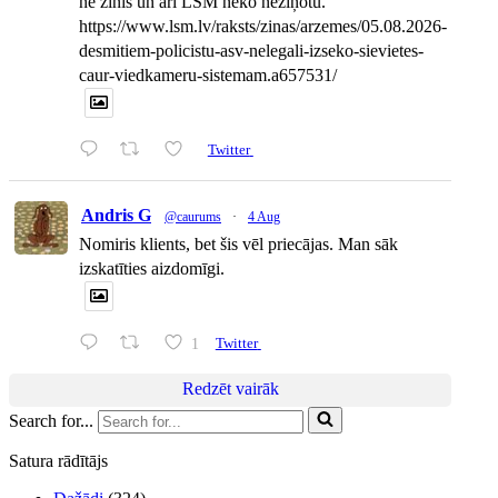
ne zinis un arī LSM neko neziņotu.
https://www.lsm.lv/raksts/zinas/arzemes/05.08.2026-
desmitiem-policistu-asv-nelegali-izseko-sievietes-
caur-viedkameru-sistemam.a657531/
Twitter
Andris G
@caurums
·
4 Aug
Nomiris klients, bet šis vēl priecājas. Man sāk
izskatīties aizdomīgi.
1
Twitter
Redzēt vairāk
Search for...
Satura rādītājs