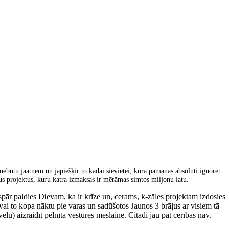
ebūtu jāatņem un jāpiešķir to kādai sievietei, kura pamanās absolūti ignorēt
avus projektus, kuru katra izmaksas ir mērāmas simtos miljonu latu.
ispār paldies Dievam, ka ir krīze un, cerams, k-zāles projektam izdosies
ks vai to kopa nāktu pie varas un sadūšotos Jaunos 3 brāļus ar visiem tā
ēlu) aizraidīt pelnītā vēstures mēslainē. Citādi jau pat cerības nav.