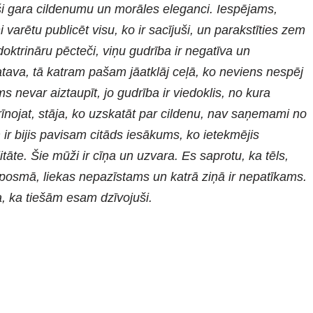
ši gara cildenumu un morāles eleganci. Iespējams,
varētu publicēt visu, ko ir sacījuši, un parakstīties zem
 doktrināru pēcteči, viņu gudrība ir negatīva un
va, tā katram pašam jāatklāj ceļā, ko neviens nespēj
 nevar aiztaupīt, jo gudrība ir viedoklis, no kura
īnojat, stāja, ko uzskatāt par cildenu, nav saņemami no
ir bijis pavisam citāds iesākums, ko ietekmējis
tāte. Šie mūži ir cīņa un uzvara. Es saprotu, ka tēls,
osmā, liekas nepazīstams un katrā ziņā ir nepatīkams.
na, ka tiešām esam dzīvojuši.