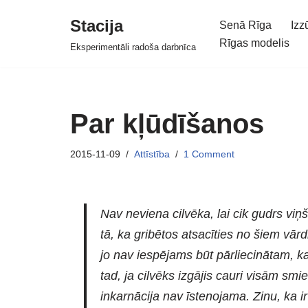
Stacija
Senā Rīga
Izz
Skip
Rīgas modelis
Eksperimentāli radoša darbnīca
to
content
Par kļūdīšanos
2015-11-09
Attīstība
1 Comment
Nav neviena cilvēka, lai cik gudrs viņš
tā, ka gribētos atsacīties no šiem vār
jo nav iespējams būt pārliecinātam, k
tad, ja cilvēks izgājis cauri visām sm
inkarnācija nav īstenojama. Zinu, ka ir