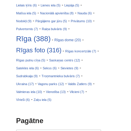
-
-
-
Lielais ķīris (6)
Lienes iela (5)
Liepāja (5)
-
-
-
Matīsa iela (5)
Nacionālā apvienība (8)
Nauda (6)
-
-
-
Nodokļi (9)
Pārgājiens gar jūru (5)
Privātums (10)
-
-
Pulvertornis (7)
Raiņa bulvāris (9)
Rīga (388)
-
-
Rīgas dome (20)
Rīgas foto (316)
-
-
Rīgas koncertzāle (7)
-
-
Rīgas putnu cīņa (5)
Saskaņas centrs (12)
-
-
-
Satekles iela (6)
Sekss (6)
Sievietes (9)
-
-
Sudrabkaija (9)
Troņmantnieka bulvāris (7)
-
-
-
Ukraina (17)
Vagonu parks (12)
Valdis Zatlers (9)
-
-
-
Valmieras iela (10)
Vienotība (13)
Vilcieni (7)
-
Vīrieši (6)
Zaķu iela (5)
Pagātne