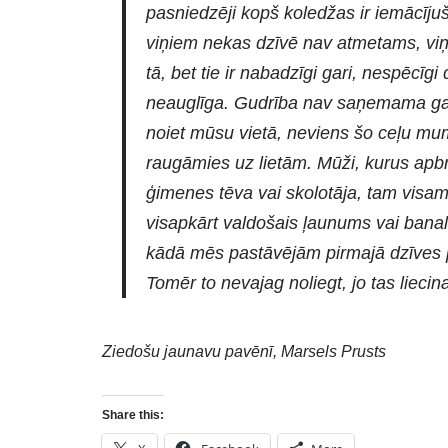
pasniedzēji kopš koledžas ir iemācīju
viņiem nekas dzīvē nav atmetams, viņi 
tā, bet tie ir nabadzīgi gari, nespēcīgi
neauglīga. Gudrība nav saņemama gata
noiet mūsu vietā, neviens šo ceļu mums
raugāmies uz lietām. Mūži, kurus apbr
ģimenes tēva vai skolotāja, tam visam 
visapkārt valdošais ļaunums vai banali
kādā mēs pastāvējām pirmajā dzīves p
Tomēr to nevajag noliegt, jo tas lieci
Ziedošu jaunavu pavēnī, Marsels Prusts
Share this: