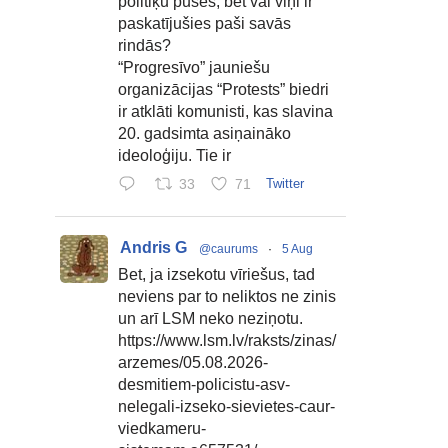
politiķu puses, bet vai viņi ir
paskatījušies paši savās
rindās?
“Progresīvo” jauniešu
organizācijas “Protests” biedri
ir atklāti komunisti, kas slavina
20. gadsimta asiņaināko
ideoloģiju. Tie ir
33
71
Twitter
Andris G
@caurums
·
5 Aug
Bet, ja izsekotu vīriešus, tad
neviens par to neliktos ne zinis
un arī LSM neko neziņotu.
https://www.lsm.lv/raksts/zinas/
arzemes/05.08.2026-
desmitiem-policistu-asv-
nelegali-izseko-sievietes-caur-
viedkameru-