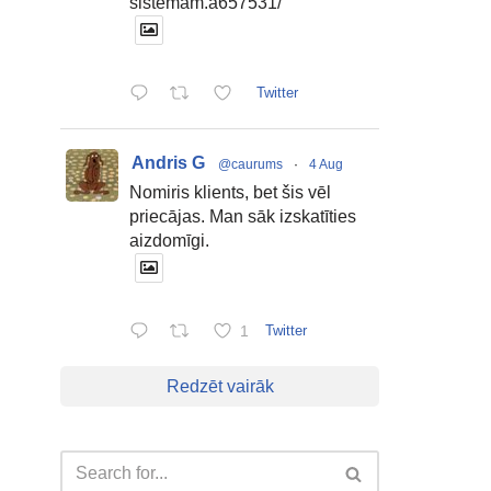
sistemam.a657531/
Twitter
Andris G
@caurums
·
4 Aug
Nomiris klients, bet šis vēl
priecājas. Man sāk izskatīties
aizdomīgi.
1
Twitter
Redzēt vairāk