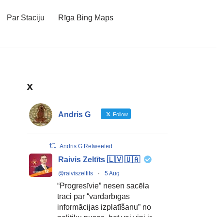
Par Staciju
Rīga Bing Maps
x
Andris G
Follow
Andris G Retweeted
Raivis Zeltīts 🇱🇻 🇺🇦
@raiviszeltits
·
5 Aug
“Progresīvie” nesen sacēla
traci par “vardarbīgas
informācijas izplatīšanu” no