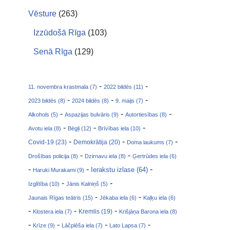
Vēsture
(263)
Izzūdošā Rīga
(103)
Senā Rīga
(129)
-
-
11. novembra krastmala (7)
2022 bildēs (11)
-
-
-
2023 bildēs (8)
2024 bildēs (8)
9. maijs (7)
-
-
-
Alkohols (5)
Aspazijas bulvāris (9)
Autortiesības (8)
-
-
-
Avotu iela (8)
Bēgļi (12)
Brīvības iela (10)
-
-
-
Covid-19 (23)
Demokrātija (20)
Doma laukums (7)
-
-
Drošības policija (8)
Dzirnavu iela (8)
Ģertrūdes iela (6)
-
-
-
Ierakstu izlase (64)
Haruki Murakami (9)
-
-
Izglītība (10)
Jānis Kalniņš (5)
-
-
Jaunais Rīgas teātris (15)
Jēkaba iela (6)
Kaļķu iela (6)
-
-
-
Klostera iela (7)
Kremlis (19)
Krišjāņa Barona iela (8)
-
-
-
-
Krīze (9)
Lāčplēša iela (7)
Lato Lapsa (7)