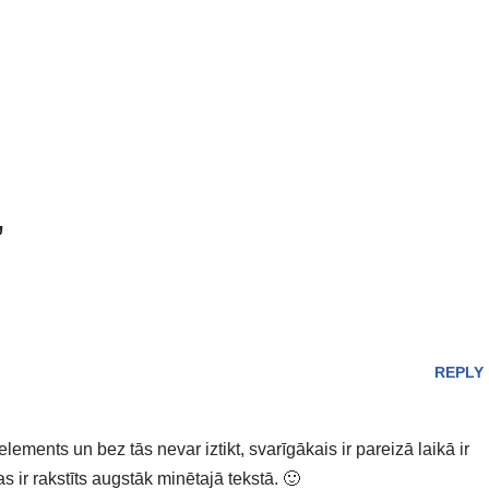
”
REPLY
lements un bez tās nevar iztikt, svarīgākais ir pareizā laikā ir
 ir rakstīts augstāk minētajā tekstā. 🙂