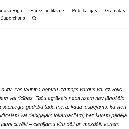
ūdošā Rīga
Prieks un līksme
Publikācijas
Grāmatas
Superchans
 būtu, kas jaunībā nebūtu izrunājis vārdus vai dzīvojis
diem vai rīcības. Taču agrākais nepavisam nav jānožēlo,
a sasniegta gudrība tādā mērā, kādā iespējams, kā vien
ieklīgajām vai riebīgajām inkarnācijām, bez kurām pēdējā
 jauni cilvēki – cienījamu vīru dēli un mazdēli, kuriem