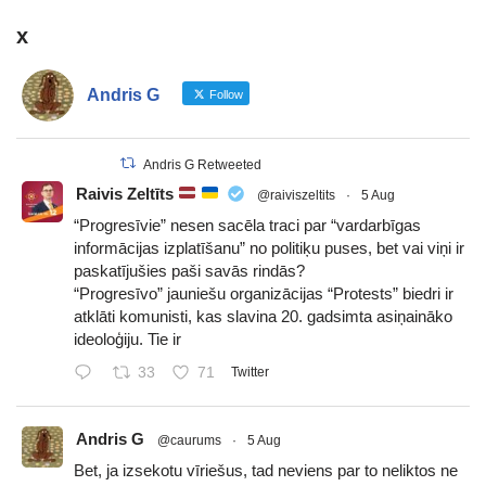
x
Andris G
Follow
Andris G Retweeted
Raivis Zeltīts
@raiviszeltits
·
5 Aug
“Progresīvie” nesen sacēla traci par “vardarbīgas
informācijas izplatīšanu” no politiķu puses, bet vai viņi ir
paskatījušies paši savās rindās?
“Progresīvo” jauniešu organizācijas “Protests” biedri ir
atklāti komunisti, kas slavina 20. gadsimta asiņaināko
ideoloģiju. Tie ir
33
71
Twitter
Andris G
@caurums
·
5 Aug
Bet, ja izsekotu vīriešus, tad neviens par to neliktos ne