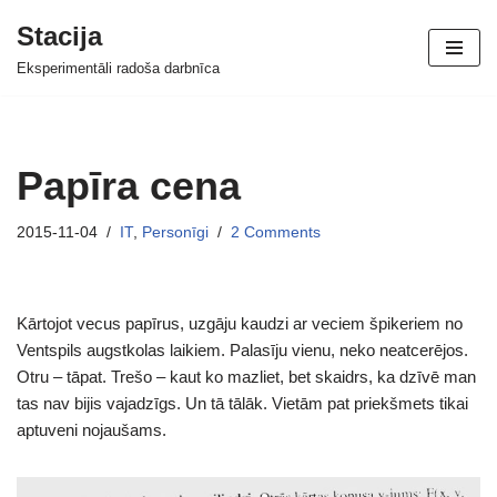
Stacija
Skip
Eksperimentāli radoša darbnīca
to
content
Papīra cena
2015-11-04
IT
,
Personīgi
2 Comments
Kārtojot vecus papīrus, uzgāju kaudzi ar veciem špikeriem no
Ventspils augstkolas laikiem. Palasīju vienu, neko neatcerējos.
Otru – tāpat. Trešo – kaut ko mazliet, bet skaidrs, ka dzīvē man
tas nav bijis vajadzīgs. Un tā tālāk. Vietām pat priekšmets tikai
aptuveni nojaušams.