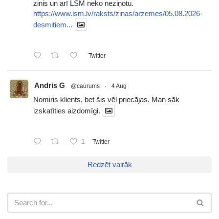
zinis un arī LSM neko neziņotu.
https://www.lsm.lv/raksts/zinas/arzemes/05.08.2026-
desmitiem...
Twitter
Andris G
@caurums
·
4 Aug
Nomiris klients, bet šis vēl priecājas. Man sāk
izskatīties aizdomīgi.
1
Twitter
Redzēt vairāk