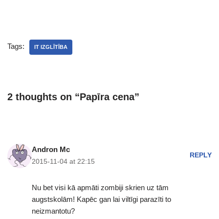
Tags:
IT IZGLĪTĪBA
2 thoughts on “Papīra cena”
Andron Mc
REPLY
2015-11-04 at 22:15
Nu bet visi kā apmāti zombiji skrien uz tām
augstskolām! Kapēc gan lai viltīgi parazīti to
neizmantotu?