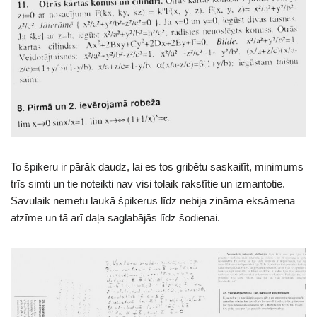
To špikeru ir pārāk daudz, lai es tos gribētu saskaitīt, minimums
trīs simti un tie noteikti nav visi tolaik rakstītie un izmantotie.
Savulaik nemetu laukā špikerus līdz nebija zināma eksāmena
atzīme un tā arī daļa saglabājās līdz šodienai.