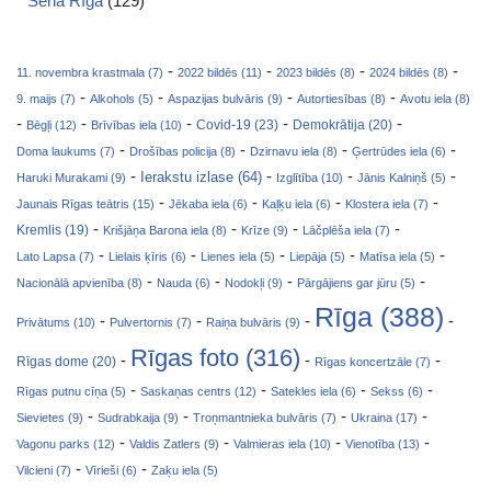
Senā Rīga
(129)
-
-
-
-
11. novembra krastmala (7)
2022 bildēs (11)
2023 bildēs (8)
2024 bildēs (8)
-
-
-
-
9. maijs (7)
Alkohols (5)
Aspazijas bulvāris (9)
Autortiesības (8)
Avotu iela (8)
-
-
-
-
-
Covid-19 (23)
Bēgļi (12)
Brīvības iela (10)
Demokrātija (20)
-
-
-
-
Doma laukums (7)
Drošības policija (8)
Dzirnavu iela (8)
Ģertrūdes iela (6)
-
-
-
-
Ierakstu izlase (64)
Haruki Murakami (9)
Izglītība (10)
Jānis Kalniņš (5)
-
-
-
-
Jaunais Rīgas teātris (15)
Jēkaba iela (6)
Kaļķu iela (6)
Klostera iela (7)
-
-
-
-
Kremlis (19)
Krišjāņa Barona iela (8)
Krīze (9)
Lāčplēša iela (7)
-
-
-
-
-
Lato Lapsa (7)
Lielais ķīris (6)
Lienes iela (5)
Liepāja (5)
Matīsa iela (5)
-
-
-
-
Nacionālā apvienība (8)
Nauda (6)
Nodokļi (9)
Pārgājiens gar jūru (5)
Rīga (388)
-
-
-
-
Privātums (10)
Pulvertornis (7)
Raiņa bulvāris (9)
Rīgas foto (316)
-
-
-
Rīgas dome (20)
Rīgas koncertzāle (7)
-
-
-
-
Rīgas putnu cīņa (5)
Saskaņas centrs (12)
Satekles iela (6)
Sekss (6)
-
-
-
-
Sievietes (9)
Sudrabkaija (9)
Troņmantnieka bulvāris (7)
Ukraina (17)
-
-
-
-
Vagonu parks (12)
Valdis Zatlers (9)
Valmieras iela (10)
Vienotība (13)
-
-
Vilcieni (7)
Vīrieši (6)
Zaķu iela (5)