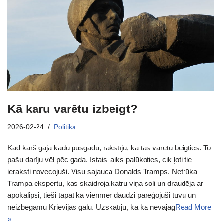
Kā karu varētu izbeigt?
2026-02-24
Politika
Kad karš gāja kādu pusgadu, rakstīju, kā tas varētu beigties. To
pašu darīju vēl pēc gada. Īstais laiks palūkoties, cik ļoti tie
ieraksti novecojuši. Visu sajauca Donalds Tramps. Netrūka
Trampa ekspertu, kas skaidroja katru viņa soli un draudēja ar
apokalipsi, tieši tāpat kā vienmēr daudzi pareģojuši tuvu un
neizbēgamu Krievijas galu. Uzskatīju, ka ka nevajag
Read More
»