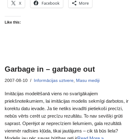
X
Facebook
More
Like this:
Garbage in – garbage out
2007-08-10
Informācijas uztvere
,
Masu mediji
Imitācijas modelēšanā viens no svarīgākajiem
priekšnoteikumiem, lai imitācijas modelis sekmīgi darbotos, ir
korektu datu ievade. Ja tie netiks ievadīti pietiekoši precīzi,
nebūs vērts cerēt uz precīzu rezultātu. To nav sevišķi grūti
saprast. Operējot ar neprecīziem lielumiem, gala rezultātā
vienmēr radīsies kļūda, tikai jautājums – cik tā būs liela?
Modelis jau pēc savas būtības reti ir
Read More »