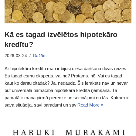
Kā es tagad izvēlētos hipotekāro
kredītu?
2026-03-24
Dažādi
Ar hipotekāro kredītu man ir bijusi cieša darīšana divas reizes.
Es tagad esmu eksperts, vai ne? Protams, nē. Vai es tagad
kaut ko darītu citādāk? Jā, nedaudz. Šis ieraksts nav un nevar
būt universāla pamācība hipotekārā kredīta ņemšanā. Tā
pamatā ir mana pirmā pieredze un secinājumi no tās. Katram ir
sava situācija, savi paradumi un savi
Read More »