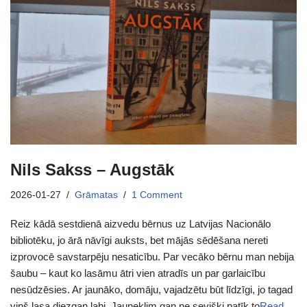
Nils Sakss – Augstāk
2026-01-27
Grāmatas
1 Comment
Reiz kādā sestdienā aizvedu bērnus uz Latvijas Nacionālo
bibliotēku, jo ārā nāvīgi auksts, bet mājās sēdēšana nereti
izprovocē savstarpēju nesaticību. Par vecāko bērnu man nebija
šaubu – kaut ko lasāmu ātri vien atradīs un par garlaicību
nesūdzēsies. Ar jaunāko, domāju, vajadzētu būt līdzīgi, jo tagad
viņš lasa diezgan labi. Jauneklim gan ne sevišķi patīk to
Read