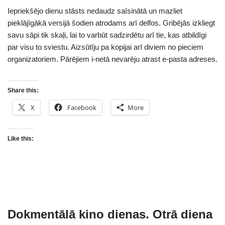
Iepriekšējo dienu stāsts nedaudz saīsinātā un mazliet
pieklājīgākā versijā šodien atrodams arī delfos. Gribējās izkliegt
savu sāpi tik skaļi, lai to varbūt sadzirdētu arī tie, kas atbildīgi
par visu to sviestu. Aizsūtīju pa kopijai arī diviem no pieciem
organizatoriem. Pārējiem i-netā nevarēju atrast e-pasta adreses.
Share this:
X
Facebook
More
Like this:
Dokmentālā kino dienas. Otrā diena