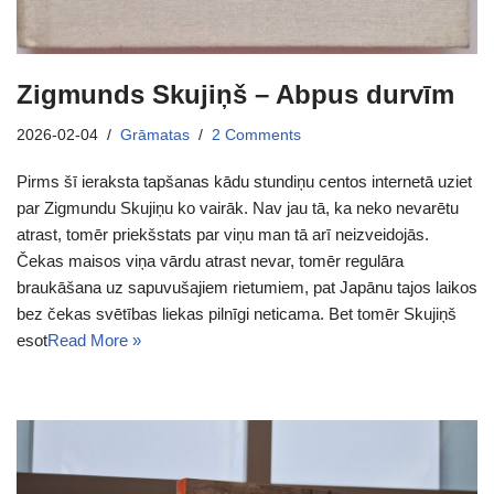
Zigmunds Skujiņš – Abpus durvīm
2026-02-04
Grāmatas
2 Comments
Pirms šī ieraksta tapšanas kādu stundiņu centos internetā uziet
par Zigmundu Skujiņu ko vairāk. Nav jau tā, ka neko nevarētu
atrast, tomēr priekšstats par viņu man tā arī neizveidojās.
Čekas maisos viņa vārdu atrast nevar, tomēr regulāra
braukāšana uz sapuvušajiem rietumiem, pat Japānu tajos laikos
bez čekas svētības liekas pilnīgi neticama. Bet tomēr Skujiņš
esot
Read More »