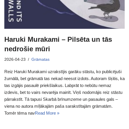
Haruki Murakami – Pilsēta un tās
nedrošie mūri
2026-04-23
Grāmatas
Reiz Haruki Murakami uzrakstījis garāku stāstu, ko publicējuši
žurnālā, bet grāmatā tas nekad neesot izdots. Autoram šķitis, ka
tas izgājis pasaulē priekšlaikus. Labprāt to nebūtu nemaz
izdevis, bet to vairs nevarēja mainīt. Viņš nodomājis reiz stāstu
pārrakstīt. Tā tapusi Skarbā brīnumzeme un pasaules gals –
viena no autora mīļākajām paša sarakstītajām grāmatām.
Tomēr tēma nav
Read More »