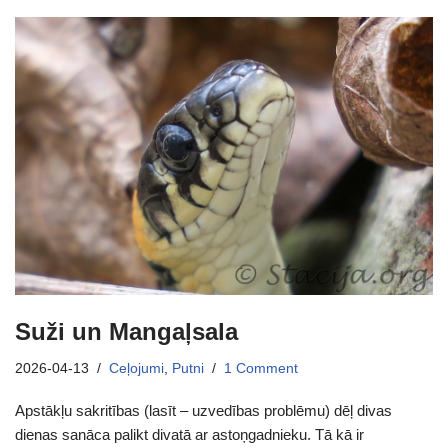
Suži un Mangaļsala
2026-04-13
Ceļojumi
,
Putni
1 Comment
Apstākļu sakritības (lasīt – uzvedības problēmu) dēļ divas
dienas sanāca palikt divatā ar astoņgadnieku. Tā kā ir