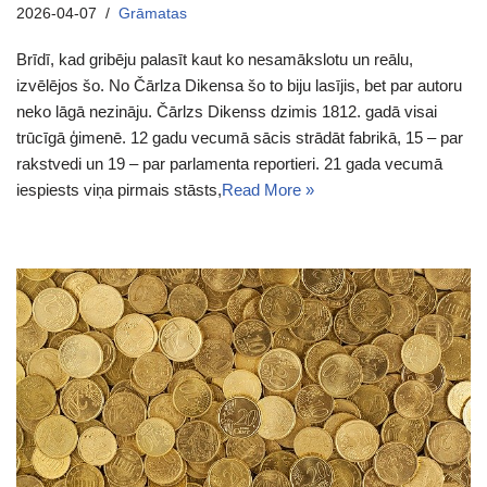
2026-04-07
Grāmatas
Brīdī, kad gribēju palasīt kaut ko nesamākslotu un reālu,
izvēlējos šo. No Čārlza Dikensa šo to biju lasījis, bet par autoru
neko lāgā nezināju. Čārlzs Dikenss dzimis 1812. gadā visai
trūcīgā ģimenē. 12 gadu vecumā sācis strādāt fabrikā, 15 – par
rakstvedi un 19 – par parlamenta reportieri. 21 gada vecumā
iespiests viņa pirmais stāsts,
Read More »