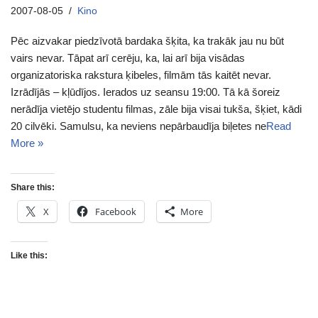
2007-08-05
Kino
Pēc aizvakar piedzīvotā bardaka šķita, ka trakāk jau nu būt
vairs nevar. Tāpat arī cerēju, ka, lai arī bija visādas
organizatoriska rakstura ķibeles, filmām tās kaitēt nevar.
Izrādījās – kļūdījos. Ierados uz seansu 19:00. Tā kā šoreiz
nerādīja vietējo studentu filmas, zāle bija visai tukša, šķiet, kādi
20 cilvēki. Samulsu, ka neviens nepārbaudīja biļetes ne
Read
More »
Share this:
X
Facebook
More
Like this: