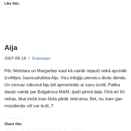
Like this:
Aija
2007-08-18
Grāmatas
Pēc Meistara un Margaritas kaut kā vairāk nejauši nekā apzināti
izvēlējos Jaunsudrabiņa Aiju. Visu triloģiju pieveicu divās dienās.
Un vismaz sākumā biju ļoti apmierināts ar savu izvēli. Patika
daudz vairāk par Bulgakova M&M, īpaši pirmā daļa. Otrā arī tīri
nekas, tikai trešā man šķita pārāk neticama. Bet, nu, kam gan
mūsdienās vēl var ticēt..?
Share this: