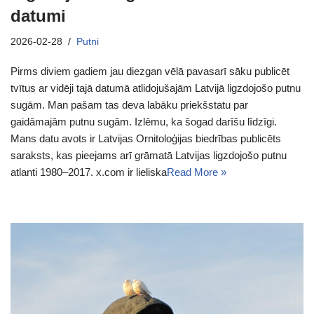
datumi
2026-02-28
Putni
Pirms diviem gadiem jau diezgan vēlā pavasarī sāku publicēt
tvītus ar vidēji tajā datumā atlidojušajām Latvijā ligzdojošo putnu
sugām. Man pašam tas deva labāku priekšstatu par
gaidāmajām putnu sugām. Izlēmu, ka šogad darīšu līdzīgi.
Mans datu avots ir Latvijas Ornitoloģijas biedrības publicēts
saraksts, kas pieejams arī grāmatā Latvijas ligzdojošo putnu
atlanti 1980–2017. x.com ir lieliska
Read More »