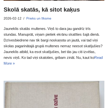
Skolā skatās, kā sitot kaķus
2026-02-12
Prieks un līksme
Jauneklis skatās multenes. Viņš to dara jau gandrīz trīs
stundas. Manuprāt, viņam pietiek ekrānu skatīties šajā dienā.
Dzīvesbiedrene nav tik bargi noskaņota un jautā, vai tad viņi
skolas pagarinātajā grupā multenes nemaz neesot skatījušies?
Jauneklis atbild, ka esot skatījušies, bet tās jau citi izvēlas,
nevis viņš. Ko tad viņi skatoties, gribam zināt. Nu, kaut ko
Read
More »