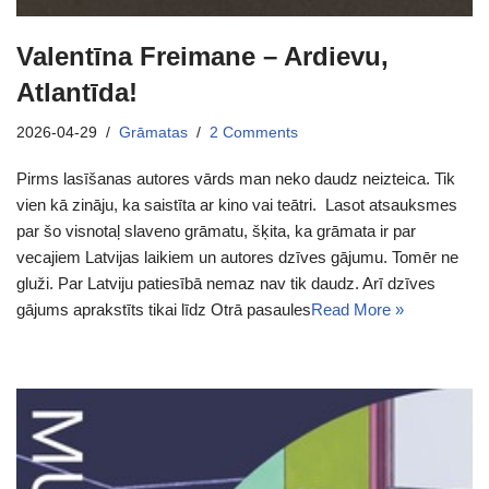
Valentīna Freimane – Ardievu,
Atlantīda!
2026-04-29
Grāmatas
2 Comments
Pirms lasīšanas autores vārds man neko daudz neizteica. Tik
vien kā zināju, ka saistīta ar kino vai teātri. Lasot atsauksmes
par šo visnotaļ slaveno grāmatu, šķita, ka grāmata ir par
vecajiem Latvijas laikiem un autores dzīves gājumu. Tomēr ne
gluži. Par Latviju patiesībā nemaz nav tik daudz. Arī dzīves
gājums aprakstīts tikai līdz Otrā pasaules
Read More »