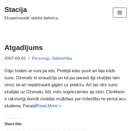
Stacija
Skip
Eksperimentāli radoša darbnīca
to
content
Atgadījums
2007-09-01
Personīgi
,
Sabiedrība
Gāju šodien ar suni pa ielu. Pretējā ielas pusē arī bija kāds
suns. Džerods to ieraudzīja un kā jau parasti ilgi skatījās tam
virsū, lai arī nepārtraukti gājām uz priekšu. Arī tas otrs suns
skatījās uz Džerodu, līdz mēs nogriezāmies ap stūri. Cilvēkiem
ir raksturīgi domāt visādas muļķības par mīlestību no pirmā acu
skatiena. Parasti
Read More »
Share this: