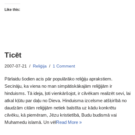
Like this:
Ticēt
2007-07-21
Reliģija
1 Comment
Pārlaidu šodien acis pār populārāko reliģiju aprakstiem.
Secināju, ka viena no man simpātiskākajām reliģijām ir
hinduisms. Tā ideja, ļoti vienkāršojot, ir cilvēkam realizēt sevi, lai
atkal kļūtu par daļu no Dieva. Hinduisma izcelsme atšķirībā no
daudzām citām reliģijām netiek balstīta uz kādu konkrētu
cilvēku, kā piemēram, Jēzu kristietībā, Budu budismā vai
Muhamedu islamā. Un vēl
Read More »