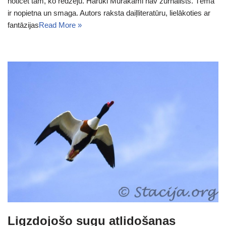
noticēt tam, ko redzēju. Haruki Murakami nav žurnālists. Tēma
ir nopietna un smaga. Autors raksta daiļliteratūru, lielākoties ar
fantāzijas
Read More »
Ligzdojošo sugu atlidošanas