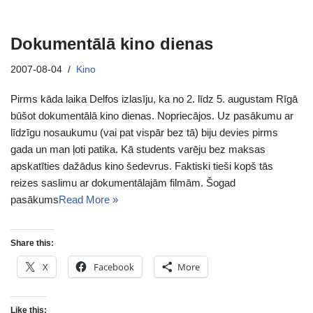
Dokumentālā kino dienas
2007-08-04
Kino
Pirms kāda laika Delfos izlasīju, ka no 2. līdz 5. augustam Rīgā
būšot dokumentālā kino dienas. Nopriecājos. Uz pasākumu ar
līdzīgu nosaukumu (vai pat vispār bez tā) biju devies pirms
gada un man ļoti patika. Kā students varēju bez maksas
apskatīties dažādus kino šedevrus. Faktiski tieši kopš tās
reizes saslimu ar dokumentālajām filmām. Šogad
pasākums
Read More »
Share this:
X
Facebook
More
Like this: