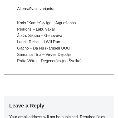
Alternatīvais variants:
Koris “Kamēr” & Igo – Atgriešanās
Pērkons – Labu vakar
Žoržs Siksna – Genoveva
Lauris Reinis – I Will Run
Gacho – Da Nu (karuseļi ŌŌŌ)
Samanta Tīna – Virves Dejotājs
Prāta Vētra – Deģenerāts (no Šveika)
Leave a Reply
Your email address will not be published.
Required fields