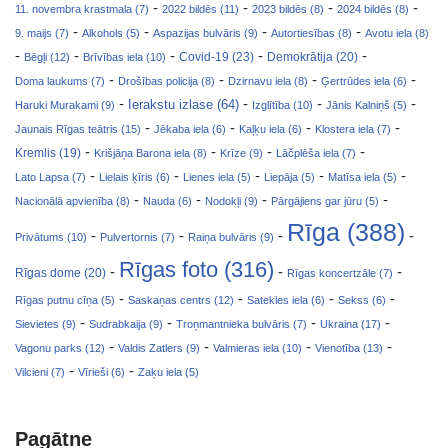
-
-
-
-
11. novembra krastmala (7)
2022 bildēs (11)
2023 bildēs (8)
2024 bildēs (8)
-
-
-
-
9. maijs (7)
Alkohols (5)
Aspazijas bulvāris (9)
Autortiesības (8)
Avotu iela (8)
-
-
-
-
-
Covid-19 (23)
Bēgļi (12)
Brīvības iela (10)
Demokrātija (20)
-
-
-
-
Doma laukums (7)
Drošības policija (8)
Dzirnavu iela (8)
Ģertrūdes iela (6)
-
-
-
-
Ierakstu izlase (64)
Haruki Murakami (9)
Izglītība (10)
Jānis Kalniņš (5)
-
-
-
-
Jaunais Rīgas teātris (15)
Jēkaba iela (6)
Kaļķu iela (6)
Klostera iela (7)
-
-
-
-
Kremlis (19)
Krišjāņa Barona iela (8)
Krīze (9)
Lāčplēša iela (7)
-
-
-
-
-
Lato Lapsa (7)
Lielais ķīris (6)
Lienes iela (5)
Liepāja (5)
Matīsa iela (5)
-
-
-
-
Nacionālā apvienība (8)
Nauda (6)
Nodokļi (9)
Pārgājiens gar jūru (5)
Rīga (388)
-
-
-
-
Privātums (10)
Pulvertornis (7)
Raiņa bulvāris (9)
Rīgas foto (316)
-
-
-
Rīgas dome (20)
Rīgas koncertzāle (7)
-
-
-
-
Rīgas putnu cīņa (5)
Saskaņas centrs (12)
Satekles iela (6)
Sekss (6)
-
-
-
-
Sievietes (9)
Sudrabkaija (9)
Troņmantnieka bulvāris (7)
Ukraina (17)
-
-
-
-
Vagonu parks (12)
Valdis Zatlers (9)
Valmieras iela (10)
Vienotība (13)
-
-
Vilcieni (7)
Vīrieši (6)
Zaķu iela (5)
Pagātne