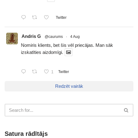
Twitter
Andris G
@caurums
·
4 Aug
Nomiris klients, bet šis vēl priecājas. Man sāk
izskatīties aizdomīgi.
1
Twitter
Redzēt vairāk
Satura rādītājs