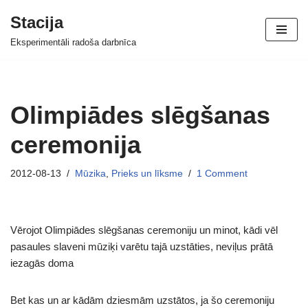
Stacija
Skip
Eksperimentāli radoša darbnīca
to
content
Olimpiādes slēgšanas
ceremonija
2012-08-13
Mūzika
,
Prieks un līksme
1 Comment
Vērojot Olimpiādes slēgšanas ceremoniju un minot, kādi vēl
pasaules slaveni mūziķi varētu tajā uzstāties, neviļus prātā
iezagās doma
Bet kas un ar kādām dziesmām uzstātos, ja šo ceremoniju