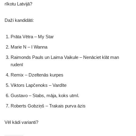
rīkotu Latvijā?
Daži kandidāti:
Prāta Vētra – My Star
Marie N – I Wanna
Raimonds Pauls un Laima Vaikule – Nenāciet klāt man
rudenī
Remix – Dzeltenās kurpes
Viktors Lapčenoks – Vardīte
Gustavo – Stabs, māja, koks utml.
Roberts Gobziņš – Trakais purva āzis
Vēl kādi varianti?