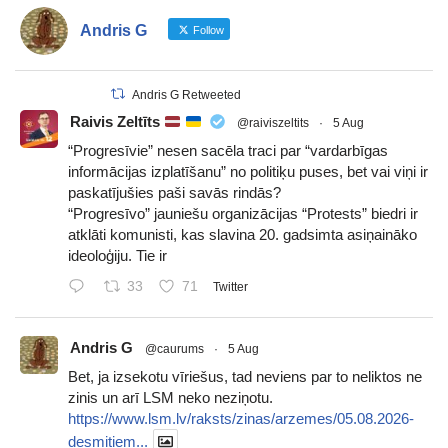
Andris G
Follow
Andris G Retweeted
Raivis Zeltīts
@raiviszeltits
·
5 Aug
“Progresīvie” nesen sacēla traci par “vardarbīgas
informācijas izplatīšanu” no politiķu puses, bet vai viņi ir
paskatījušies paši savās rindās?
“Progresīvo” jauniešu organizācijas “Protests” biedri ir
atklāti komunisti, kas slavina 20. gadsimta asiņaināko
ideoloģiju. Tie ir
33
71
Twitter
Andris G
@caurums
·
5 Aug
Bet, ja izsekotu vīriešus, tad neviens par to neliktos ne
zinis un arī LSM neko neziņotu.
https://www.lsm.lv/raksts/zinas/arzemes/05.08.2026-
desmitiem...