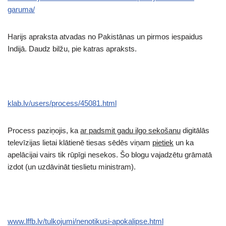
garuma/
Harijs apraksta atvadas no Pakistānas un pirmos iespaidus
Indijā. Daudz bilžu, pie katras apraksts.
klab.lv/users/process/45081.html
Process paziņojis, ka
ar padsmit gadu ilgo sekošanu
digitālās
televīzijas lietai klātienē tiesas sēdēs viņam
pietiek
un ka
apelācijai vairs tik rūpīgi nesekos. Šo blogu vajadzētu grāmatā
izdot (un uzdāvināt tieslietu ministram).
www.lffb.lv/tulkojumi/nenotikusi-apokalipse.html