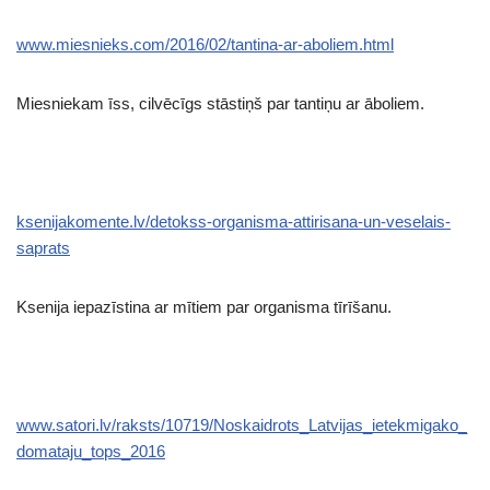
www.miesnieks.com/2016/02/tantina-ar-aboliem.html
Miesniekam īss, cilvēcīgs stāstiņš par tantiņu ar āboliem.
ksenijakomente.lv/detokss-organisma-attirisana-un-veselais-
saprats
Ksenija iepazīstina ar mītiem par organisma tīrīšanu.
www.satori.lv/raksts/10719/Noskaidrots_Latvijas_ietekmigako_
domataju_tops_2016