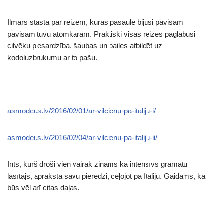
Ilmārs stāsta par reizēm, kurās pasaule bijusi pavisam,
pavisam tuvu atomkaram. Praktiski visas reizes paglābusi
cilvēku piesardzība, šaubas un bailes
atbildēt
uz
kodoluzbrukumu ar to pašu.
asmodeus.lv/2016/02/01/ar-vilcienu-pa-italiju-i/
asmodeus.lv/2016/02/04/ar-vilcienu-pa-italiju-ii/
Ints, kurš droši vien vairāk zināms kā intensīvs grāmatu
lasītājs, apraksta savu pieredzi, ceļojot pa Itāliju. Gaidāms, ka
būs vēl arī citas daļas.