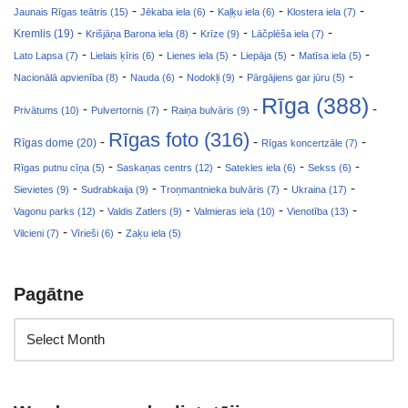
-
-
-
-
Jaunais Rīgas teātris (15)
Jēkaba iela (6)
Kaļķu iela (6)
Klostera iela (7)
-
-
-
-
Kremlis (19)
Krišjāņa Barona iela (8)
Krīze (9)
Lāčplēša iela (7)
-
-
-
-
-
Lato Lapsa (7)
Lielais ķīris (6)
Lienes iela (5)
Liepāja (5)
Matīsa iela (5)
-
-
-
-
Nacionālā apvienība (8)
Nauda (6)
Nodokļi (9)
Pārgājiens gar jūru (5)
Rīga (388)
-
-
-
-
Privātums (10)
Pulvertornis (7)
Raiņa bulvāris (9)
Rīgas foto (316)
-
-
-
Rīgas dome (20)
Rīgas koncertzāle (7)
-
-
-
-
Rīgas putnu cīņa (5)
Saskaņas centrs (12)
Satekles iela (6)
Sekss (6)
-
-
-
-
Sievietes (9)
Sudrabkaija (9)
Troņmantnieka bulvāris (7)
Ukraina (17)
-
-
-
-
Vagonu parks (12)
Valdis Zatlers (9)
Valmieras iela (10)
Vienotība (13)
-
-
Vilcieni (7)
Vīrieši (6)
Zaķu iela (5)
Pagātne