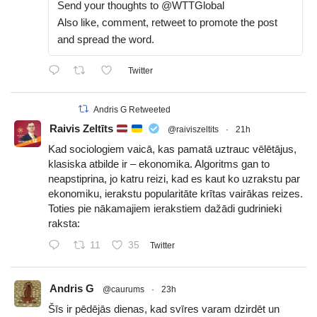
Send your thoughts to @WTTGlobal
Also like, comment, retweet to promote the post
and spread the word.
Twitter
Andris G Retweeted
Raivis Zeltīts
@raiviszeltits
·
21h
Kad sociologiem vaicā, kas pamatā uztrauc vēlētājus,
klasiska atbilde ir – ekonomika. Algoritms gan to
neapstiprina, jo katru reizi, kad es kaut ko uzrakstu par
ekonomiku, ierakstu popularitāte krītas vairākas reizes.
Toties pie nākamajiem ierakstiem dažādi gudrinieki
raksta:
11
35
Twitter
Andris G
@caurums
·
23h
Šīs ir pēdējās dienas, kad svīres varam dzirdēt un