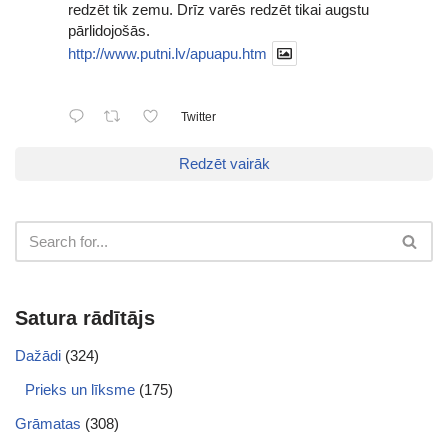
redzēt tik zemu. Drīz varēs redzēt tikai augstu
pārlidojošās.
http://www.putni.lv/apuapu.htm
Twitter
Redzēt vairāk
Satura rādītājs
Dažādi
(324)
Prieks un līksme
(175)
Grāmatas
(308)