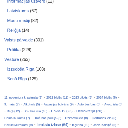
Informācijas uztvere
(12)
Latviskums
(67)
Masu mediji
(82)
Reliģija
(14)
Valsts pārvalde
(301)
Politika
(229)
Vēsture
(263)
Izzūdošā Rīga
(103)
Senā Rīga
(129)
-
-
-
-
11. novembra krastmala (7)
2022 bildēs (11)
2023 bildēs (8)
2024 bildēs (8)
-
-
-
-
9. maijs (7)
Alkohols (5)
Aspazijas bulvāris (9)
Autortiesības (8)
Avotu iela (8)
-
-
-
-
-
Covid-19 (23)
Bēgļi (12)
Brīvības iela (10)
Demokrātija (20)
-
-
-
-
Doma laukums (7)
Drošības policija (8)
Dzirnavu iela (8)
Ģertrūdes iela (6)
-
-
-
-
Ierakstu izlase (64)
Haruki Murakami (9)
Izglītība (10)
Jānis Kalniņš (5)