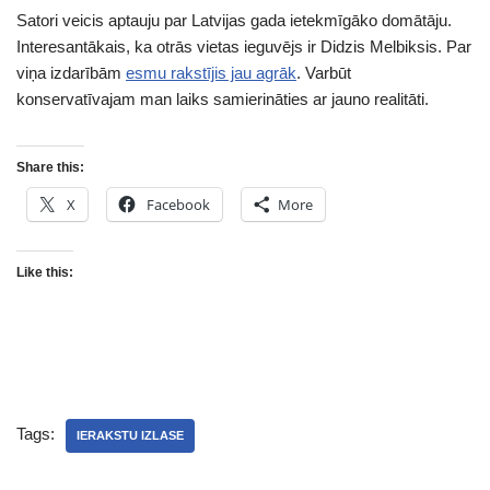
Satori veicis aptauju par Latvijas gada ietekmīgāko domātāju.
Interesantākais, ka otrās vietas ieguvējs ir Didzis Melbiksis. Par
viņa izdarībām
esmu rakstījis jau agrāk
. Varbūt
konservatīvajam man laiks samierināties ar jauno realitāti.
Share this:
X
Facebook
More
Like this:
Tags:
IERAKSTU IZLASE