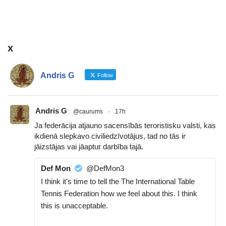
x
Andris G
Follow
Andris G
@caurums
·
17h
Ja federācija atjauno sacensībās teroristisku valsti, kas
ikdienā slepkavo civiliedzīvotājus, tad no tās ir
jāizstājas vai jāaptur darbība tajā.
Def Mon
@DefMon3
I think it's time to tell the The International Table
Tennis Federation how we feel about this. I think
this is unacceptable.