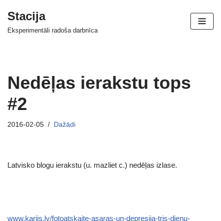
Stacija
Skip
Eksperimentāli radoša darbnīca
to
content
Nedēļas ierakstu tops
#2
2016-02-05
Dažādi
Latvisko blogu ierakstu (u. mazliet c.) nedēļas izlase.
www.karijs.lv/fotoatskaite-asaras-un-depresija-tris-dienu-