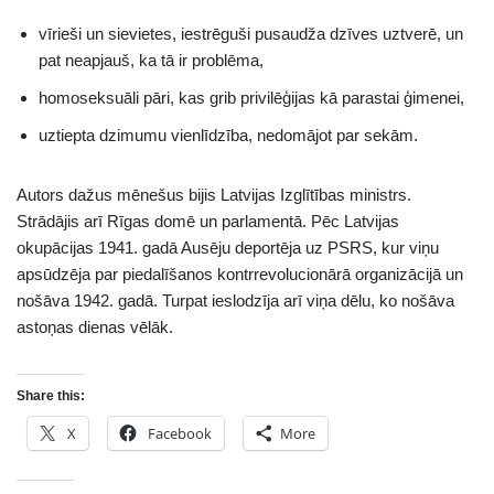
vīrieši un sievietes, iestrēguši pusaudža dzīves uztverē, un
pat neapjauš, ka tā ir problēma,
homoseksuāli pāri, kas grib privilēģijas kā parastai ģimenei,
uztiepta dzimumu vienlīdzība, nedomājot par sekām.
Autors dažus mēnešus bijis Latvijas Izglītības ministrs.
Strādājis arī Rīgas domē un parlamentā. Pēc Latvijas
okupācijas 1941. gadā Ausēju deportēja uz PSRS, kur viņu
apsūdzēja par piedalīšanos kontrrevolucionārā organizācijā un
nošāva 1942. gadā. Turpat ieslodzīja arī viņa dēlu, ko nošāva
astoņas dienas vēlāk.
Share this:
X
Facebook
More