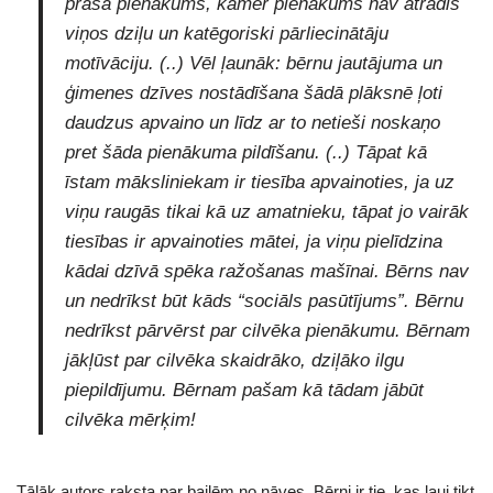
prasa pienākums, kamēr pienākums nav atradis
viņos dziļu un katēgoriski pārliecinātāju
motīvāciju. (..) Vēl ļaunāk: bērnu jautājuma un
ģimenes dzīves nostādīšana šādā plāksnē ļoti
daudzus apvaino un līdz ar to netieši noskaņo
pret šāda pienākuma pildīšanu. (..) Tāpat kā
īstam māksliniekam ir tiesība apvainoties, ja uz
viņu raugās tikai kā uz amatnieku, tāpat jo vairāk
tiesības ir apvainoties mātei, ja viņu pielīdzina
kādai dzīvā spēka ražošanas mašīnai. Bērns nav
un nedrīkst būt kāds “sociāls pasūtījums”. Bērnu
nedrīkst pārvērst par cilvēka pienākumu. Bērnam
jākļūst par cilvēka skaidrāko, dziļāko ilgu
piepildījumu. Bērnam pašam kā tādam jābūt
cilvēka mērķim!
Tālāk autors raksta par bailēm no nāves. Bērni ir tie, kas ļauj tikt