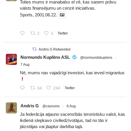
Toties mums ir manabalss el vē, kas saņem prāvu
valsts finansējumu un cenzē iniciatīvas.
Sports, 2001.06.22.
2
5
Twitter
Andris G Retweeted
Normunds Kuplēns ASL
@normundskuplens
·
7 Aug
Nē, mums nav vajadzīgi investori, kas ieved migrantus
34
244
Twitter
Andris G
@caurums
·
6 Aug
Ja federācija atjauno sacensībās teroristisku valsti, kas
ikdienā slepkavo civiliedzīvotājus, tad no tās ir
jāizstājas vai jāaptur darbība tajā.