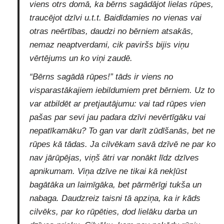
viens otrs domā, ka bērns sagādājot lielas rūpes,
traucējot dzīvi u.t.t. Baidīdamies no vienas vai
otras neērtības, daudzi no bērniem atsakās,
nemaz neaptverdami, cik paviršs bijis viņu
vērtējums un ko viņi zaudē.
“Bērns sagādā rūpes!” tāds ir viens no
visparastākajiem iebildumiem pret bērniem. Uz to
var atbildēt ar pretjautājumu: vai tad rūpes vien
pašas par sevi jau padara dzīvi nevērtīgāku vai
nepatīkamāku? To gan var darīt zūdīšanās, bet ne
rūpes kā tādas. Ja cilvēkam savā dzīvē ne par ko
nav jārūpējas, viņš ātri var nonākt līdz dzīves
apnikumam. Viņa dzīve ne tikai kā nekļūst
bagātāka un laimīgāka, bet pārmērīgi tukša un
nabaga. Daudzreiz taisni tā apziņa, ka ir kāds
cilvēks, par ko rūpēties, dod lielāku darba un