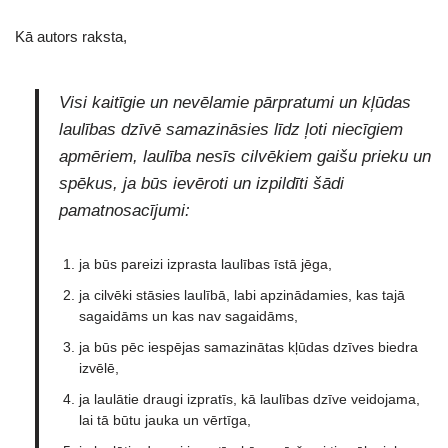
Kā autors raksta,
Visi kaitīgie un nevēlamie pārpratumi un kļūdas
laulības dzīvē samazināsies līdz ļoti niecīgiem
apmēriem, laulība nesīs cilvēkiem gaišu prieku un
spēkus, ja būs ievēroti un izpildīti šādi
pamatnosacījumi:
ja būs pareizi izprasta laulības īstā jēga,
ja cilvēki stāsies laulībā, labi apzinādamies, kas tajā
sagaidāms un kas nav sagaidāms,
ja būs pēc iespējas samazinātas kļūdas dzīves biedra
izvēlē,
ja laulātie draugi izpratīs, kā laulības dzīve veidojama,
lai tā būtu jauka un vērtīga,