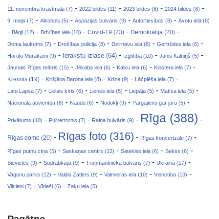
-
-
-
-
11. novembra krastmala (7)
2022 bildēs (11)
2023 bildēs (8)
2024 bildēs (8)
-
-
-
-
9. maijs (7)
Alkohols (5)
Aspazijas bulvāris (9)
Autortiesības (8)
Avotu iela (8)
-
-
-
-
-
Covid-19 (23)
Bēgļi (12)
Brīvības iela (10)
Demokrātija (20)
-
-
-
-
Doma laukums (7)
Drošības policija (8)
Dzirnavu iela (8)
Ģertrūdes iela (6)
-
-
-
-
Ierakstu izlase (64)
Haruki Murakami (9)
Izglītība (10)
Jānis Kalniņš (5)
-
-
-
-
Jaunais Rīgas teātris (15)
Jēkaba iela (6)
Kaļķu iela (6)
Klostera iela (7)
-
-
-
-
Kremlis (19)
Krišjāņa Barona iela (8)
Krīze (9)
Lāčplēša iela (7)
-
-
-
-
-
Lato Lapsa (7)
Lielais ķīris (6)
Lienes iela (5)
Liepāja (5)
Matīsa iela (5)
-
-
-
-
Nacionālā apvienība (8)
Nauda (6)
Nodokļi (9)
Pārgājiens gar jūru (5)
Rīga (388)
-
-
-
-
Privātums (10)
Pulvertornis (7)
Raiņa bulvāris (9)
Rīgas foto (316)
-
-
-
Rīgas dome (20)
Rīgas koncertzāle (7)
-
-
-
-
Rīgas putnu cīņa (5)
Saskaņas centrs (12)
Satekles iela (6)
Sekss (6)
-
-
-
-
Sievietes (9)
Sudrabkaija (9)
Troņmantnieka bulvāris (7)
Ukraina (17)
-
-
-
-
Vagonu parks (12)
Valdis Zatlers (9)
Valmieras iela (10)
Vienotība (13)
-
-
Vilcieni (7)
Vīrieši (6)
Zaķu iela (5)