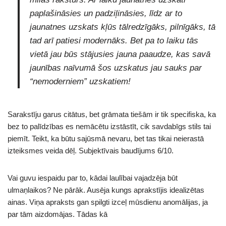
paplašināsies un padziļināsies, līdz ar to
jaunatnes uzskats kļūs tālredzīgāks, pilnīgāks, tā
tad arī patiesi modernāks. Bet pa to laiku tās
vietā jau būs stājusies jauna paaudze, kas savā
jaunības naīvumā šos uzskatus jau sauks par
“nemoderniem” uzskatiem!
Sarakstīju garus citātus, bet grāmata tiešām ir tik specifiska, ka
bez to palīdzības es nemācētu izstāstīt, cik savdabīgs stils tai
piemīt. Teikt, ka būtu sajūsmā nevaru, bet tas tikai neierastā
izteiksmes veida dēļ. Subjektīvais baudījums 6/10.
Vai guvu iespaidu par to, kādai laulībai vajadzēja būt
ulmaņlaikos? Ne pārāk. Ausēja kungs aprakstījis idealizētas
ainas. Viņa apraksts gan spilgti izceļ mūsdienu anomālijas, ja
par tām aizdomājas. Tādas kā