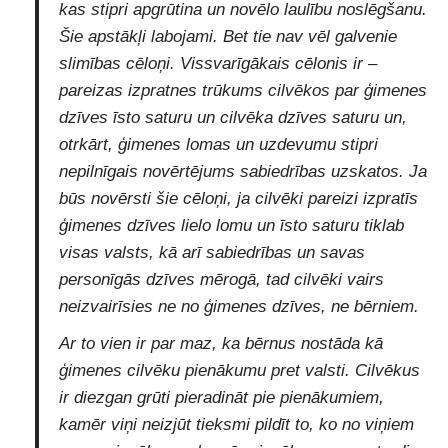
kas stipri apgrūtina un novēlo laulību noslēgšanu.
Šie apstākļi labojami. Bet tie nav vēl galvenie
slimības cēloņi. Vissvarīgākais cēlonis ir –
pareizas izpratnes trūkums cilvēkos par ģimenes
dzīves īsto saturu un cilvēka dzīves saturu un,
otrkārt, ģimenes lomas un uzdevumu stipri
nepilnīgais novērtējums sabiedrības uzskatos. Ja
būs novērsti šie cēloņi, ja cilvēki pareizi izpratīs
ģimenes dzīves lielo lomu un īsto saturu tiklab
visas valsts, kā arī sabiedrības un savas
personīgās dzīves mērogā, tad cilvēki vairs
neizvairīsies ne no ģimenes dzīves, ne bērniem.
Ar to vien ir par maz, ka bērnus nostāda kā
ģimenes cilvēku pienākumu pret valsti. Cilvēkus
ir diezgan grūti pieradināt pie pienākumiem,
kamēr viņi neizjūt tieksmi pildīt to, ko no viņiem