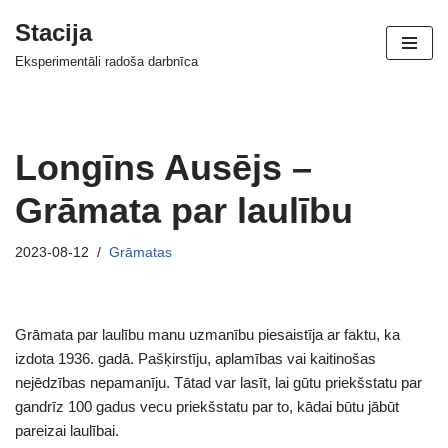
Stacija
Skip
Eksperimentāli radoša darbnīca
to
content
Longīns Ausējs –
Grāmata par laulību
2023-08-12
Grāmatas
Grāmata par laulību manu uzmanību piesaistīja ar faktu, ka
izdota 1936. gadā. Pašķirstīju, aplamības vai kaitinošas
nejēdzības nepamanīju. Tātad var lasīt, lai gūtu priekšstatu par
gandrīz 100 gadus vecu priekšstatu par to, kādai būtu jābūt
pareizai laulībai.