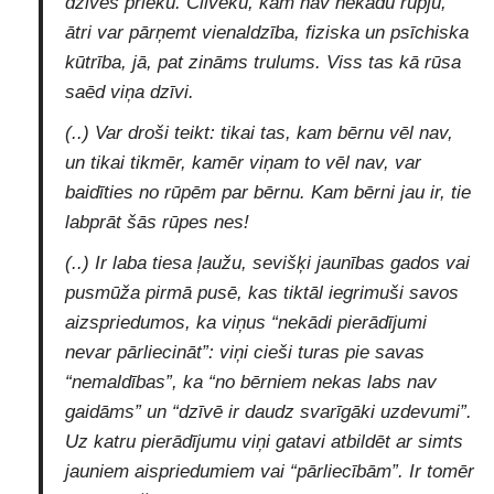
dzīves prieku. Cilvēku, kam nav nekādu rūpju,
ātri var pārņemt vienaldzība, fiziska un psīchiska
kūtrība, jā, pat zināms trulums. Viss tas kā rūsa
saēd viņa dzīvi.
(..) Var droši teikt: tikai tas, kam bērnu vēl nav,
un tikai tikmēr, kamēr viņam to vēl nav, var
baidīties no rūpēm par bērnu. Kam bērni jau ir, tie
labprāt šās rūpes nes!
(..) Ir laba tiesa ļaužu, sevišķi jaunības gados vai
pusmūža pirmā pusē, kas tiktāl iegrimuši savos
aizspriedumos, ka viņus “nekādi pierādījumi
nevar pārliecināt”: viņi cieši turas pie savas
“nemaldības”, ka “no bērniem nekas labs nav
gaidāms” un “dzīvē ir daudz svarīgāki uzdevumi”.
Uz katru pierādījumu viņi gatavi atbildēt ar simts
jauniem aispriedumiem vai “pārliecībām”. Ir tomēr