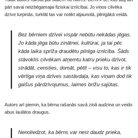
pāri savai neizbēgamajai fiziskai iznīcībai. Jo viņos cilvēka
dzīve turpinās, turklāt tas var notikt atjaunotā, pilnīgākā veidā.
Bez bērniem dzīvei vispār nebūtu nekādas jēgas.
Jo kāda jēga būtu zinātnei, kultūrai, ja tai pēc
kāda laika sprīža draudētu pilnīga iznīcība. Šāds
stāvoklis cilvēkam atņemtu katru prieku dzīvot,
strādāt, censties, domāt, pētīt – visu to, kas ir tik
vērtīga viņa dzīves sastāvdaļa, kas viņam dod tik
gaišus pārdzīvojumus, laimes brīžu sajūtas.
Autors arī piemin, ka bērna rašanās savā ziņā audzina un veido
abus laulātos draugus.
Nenoliedzot, ka bērns var nest daudz prieka,