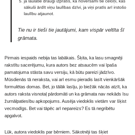
ja laulātie draugi izpratīs, kā novēršami tie cēloņi, kas
sākuši ārdīt viņu laulības dzīvi, ja viņi pratīs arī irstošo
laulību atjaunot.
Tie nu ir tieši tie jautājumi, kam vispār veltīta šī
grāmata.
Pirmais iespaids nebija tas labākais. Šķita, ka lasu smagnēji
rakstītu sacerējumu, kura autors bez atsaucēm vai īpaša
pamatojuma stāsta savu versiju, kā būtu pareizi jādzīvo.
Mūsdienās tā neraksta, vai arī esmu pieradis lasīt vienkāršāk
formulētas domas. Bet, jo tālāk lasīju, jo biežāk nācās atzīt, ka
autors raksta visnotaļ pārdomāti un ka grāmata nav nekāds īsu
žurnālpatiesību apkopojums. Ausēja viedoklis vietām var šķist
vecmodīgs. Bet vai tāpēc arī nepareizs? Es tā negribētu
apgalvot.
Lūk, autora viedoklis par bērniem. Sākotnēji tas šķiet