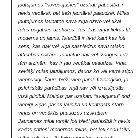
jautājumos “novecojušies” uzskati patiesībā ir
nevis vecākai, bet tieši jaunākai paaudzei. Mīlas
jautājumos jaunatne savā ziņā dzīvo vēl tikai
tālas pagātnes uzskatos. Tas, kas viņai liekas tik
moderns un jauns, īstenībā ir tikai kaut kas ļoti
sens, kas nav vēl viņā sasniedzis savu tālāko
attīstības pakāpi. Jaunatne nav vēl izaugusi līdz
tām atziņām, kas ir jau vecākai paaudzei. Viņa,
sevišķi mīlas jautājumos, daudz ko vēl vērtē stipri
vienpusīgi, šauri, bieži vien pārāk fizioloģiski, jo
psīchiskās parādības viņā nav vēl izraisījušās
visā pilnībā. Maldus par uzskatu “svaigumu” dod
vienīgi viņas pašas jaunība un kontrasts starp
viņas un vecākās paaudzes uzskatiem.
Jaunatnes mīlai tomēr ļoti bieži patiesībā ir nevis
kādas patiesi modernas mīlas, bet ļoti senu laiku
mīlas raksturs. Ar laiku jaunatnes uzskati