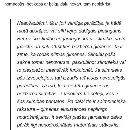
nomācošs, bet kopā ar beigu daļu nevaru tam nepiekrist.
Neapšaubāmi, tā ir ļoti slimīga parādība, ja kādā
tautā apstājies vai slīd lejup dabīgais pieaugums.
Bet uz šo slimību arī jāraugās kā uz slimību, un tā
jāārstē. Ja sāk attīstīties bezbērnu ģimenes, tā ir
zīme, ka rodas slimas ģimenes. Slimību pašā
saknē tomēr nenovērsīs, paskubinot slimnieku vai
to piespiežot intensīvāk funkcionēt. Ja slimnieks
būs izveseļojies, tad izzudīs arī visas neveselīgās
parādības. Tā tad, lai izārstētu ģimenes no
bezbērnu slimības, ir jānovērš tie cēloņi, kas ir
šās slimības pamatos. Pa daļai tie ir saimnieciska
rakstura – ģimenes eksistences nepilnīgs
nodrošinājums, it sevišķi plašas jaunatnes daļas
pārāk ilgi nenodrošinātais materiālais stāvoklis,