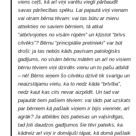
viens ceļš, kā arī viņi varētu viegli pārbaudīt
savas pārliecības spēku. Lai pajautā viņi vienam
vai otram bērna tēvam: vai tas būtu ar mieru
atteikties no saviem bērniem, tā atkal
“atbrīvojoties no visām rūpēm” un kļūstot “brīvs
cilvēks”? Bērnu “principiālie pretinieki” var būt
droši: ja tas nebūs kāds pavisam patoloģisks
gadījums, no visām bērnu mātēm un arī no visiem
bērnu tēviem viņi dzirdēs vienu un to pašu atbildi
– nē! Bērns ieņem šo cilvēku dzīvē tik svarīgu un
neaizstājamu vietu, ka to nedz kāda “brīvība”,
nedz kaut kas cits nevar aizpildīt. Un tad var
pajautāt tiem pašiem tēviem: vai tāds pat uzskats
par bērniem kā pašlaik viņiem ir bijis vienmēr, arī
agrāk? Ja atbildes būs patiesas un vaļsirdīgas,
tad ļoti daudzos gadījumos šie tēvi pateiks, ka
kādreiz arī viņi ir domājuši tāpat, kā domā pašlaik