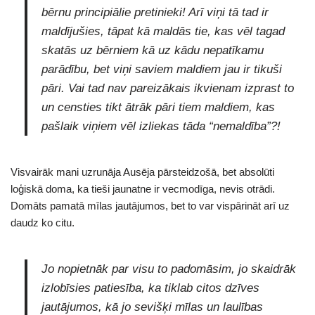
bērnu principiālie pretinieki! Arī viņi tā tad ir
maldījušies, tāpat kā maldās tie, kas vēl tagad
skatās uz bērniem kā uz kādu nepatīkamu
parādību, bet viņi saviem maldiem jau ir tikuši
pāri. Vai tad nav pareizākais ikvienam izprast to
un censties tikt ātrāk pāri tiem maldiem, kas
pašlaik viņiem vēl izliekas tāda “nemaldība”?!
Visvairāk mani uzrunāja Ausēja pārsteidzošā, bet absolūti
loģiskā doma, ka tieši jaunatne ir vecmodīga, nevis otrādi.
Domāts pamatā mīlas jautājumos, bet to var vispārināt arī uz
daudz ko citu.
Jo nopietnāk par visu to padomāsim, jo skaidrāk
izlobīsies patiesība, ka tiklab citos dzīves
jautājumos, kā jo sevišķi mīlas un laulības