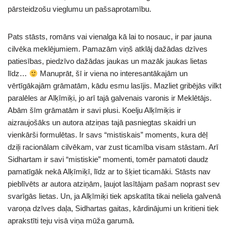
pārsteidzošu vieglumu un pašsaprotamību.
Pats stāsts, romāns vai vienalga kā lai to nosauc, ir par jauna
cilvēka meklējumiem. Pamazām viņš atklāj dažādas dzīves
patiesības, piedzīvo dažādas jaukas un mazāk jaukas lietas
līdz…
Manuprāt, šī ir viena no interesantākajām un
vērtīgākajām grāmatām, kādu esmu lasījis. Mazliet gribējās vilkt
paralēles ar Alķīmiķi, jo arī tajā galvenais varonis ir Meklētājs.
Abām šīm grāmatām ir savi plusi. Koelju Alķīmiķis ir
aizraujošāks un autora atziņas tajā pasniegtas skaidri un
vienkārši formulētas. Ir savs “mistiskais” moments, kura dēļ
dziļi racionālam cilvēkam, var zust ticamība visam stāstam. Arī
Sidhartam ir savi “mistiskie” momenti, tomēr pamatoti daudz
pamatīgāk nekā Alķīmiķī, līdz ar to šķiet ticamāki. Stāsts nav
pieblīvēts ar autora atziņām, ļaujot lasītājam pašam noprast sev
svarīgās lietas. Un, ja Alķīmiķi tiek apskatīta tikai neliela galvenā
varoņa dzīves daļa, Sidhartas gaitas, kārdinājumi un kritieni tiek
aprakstīti teju visā viņa mūža garumā.