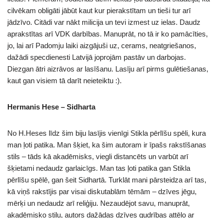
cilvēkam obligāti jābūt kaut kur pierakstītam un tieši tur arī
jādzīvo. Citādi var nākt milicija un tevi izmest uz ielas. Daudz
aprakstītas arī VDK darbības. Manuprāt, no tā ir ko pamācīties,
jo, lai arī Padomju laiki aizgājuši uz, cerams, neatgriešanos,
dažādi specdienesti Latvijā joprojām pastāv un darbojas.
Diezgan ātri aizrāvos ar lasīšanu. Lasīju arī pirms gulētiešanas,
kaut gan visiem tā darīt neieteiktu :).
Hermanis Hese – Sidharta
No H.Heses līdz šim biju lasījis vienīgi Stikla pērlīšu spēli, kura
man ļoti patika. Man šķiet, ka šim autoram ir īpašs rakstīšanas
stils – tāds kā akadēmisks, viegli distancēts un varbūt arī
šķietami nedaudz garlaicīgs. Man tas ļoti patika gan Stikla
pērlīšu spēlē, gan šeit Sidhartā. Turklāt mani pārsteidza arī tas,
kā viņš rakstījis par visai diskutablām tēmām – dzīves jēgu,
mērķi un nedaudz arī reliģiju. Nezaudējot savu, manuprāt,
akadēmisko stilu, autors dažādas dzīves gudrības attēlo ar