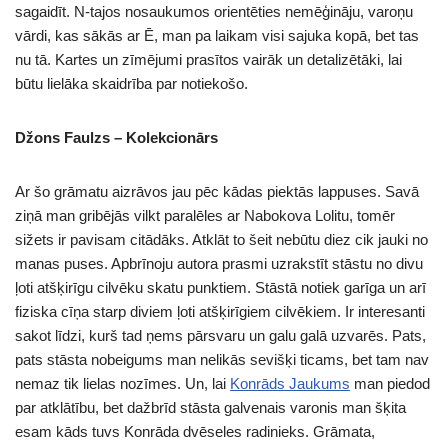
sagaidīt. N-tajos nosaukumos orientēties nemēģināju, varoņu
vārdi, kas sākās ar Ē, man pa laikam visi sajuka kopā, bet tas
nu tā. Kartes un zīmējumi prasītos vairāk un detalizētāki, lai
būtu lielāka skaidrība par notiekošo.
Džons Faulzs – Kolekcionārs
Ar šo grāmatu aizrāvos jau pēc kādas piektās lappuses. Savā
ziņā man gribējās vilkt paralēles ar Nabokova Lolitu, tomēr
sižets ir pavisam citādāks. Atklāt to šeit nebūtu diez cik jauki no
manas puses. Apbrīnoju autora prasmi uzrakstīt stāstu no divu
ļoti atšķirīgu cilvēku skatu punktiem. Stāstā notiek garīga un arī
fiziska cīņa starp diviem ļoti atšķirīgiem cilvēkiem. Ir interesanti
sakot līdzi, kurš tad ņems pārsvaru un galu galā uzvarēs. Pats,
pats stāsta nobeigums man nelikās sevišķi ticams, bet tam nav
nemaz tik lielas nozīmes. Un, lai
Konrāds Jaukums
man piedod
par atklātību, bet dažbrīd stāsta galvenais varonis man šķita
esam kāds tuvs Konrāda dvēseles radinieks. Grāmata,