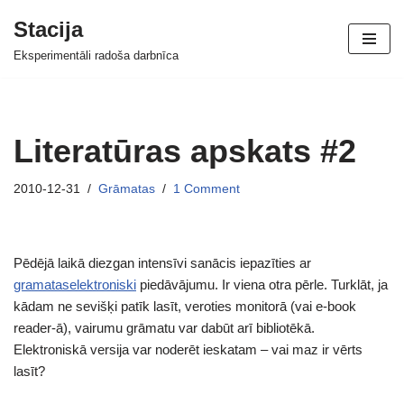
Stacija
Skip
Eksperimentāli radoša darbnīca
to
content
Literatūras apskats #2
2010-12-31
Grāmatas
1 Comment
Pēdējā laikā diezgan intensīvi sanācis iepazīties ar
gramataselektroniski
piedāvājumu. Ir viena otra pērle. Turklāt, ja
kādam ne sevišķi patīk lasīt, veroties monitorā (vai e-book
reader-ā), vairumu grāmatu var dabūt arī bibliotēkā.
Elektroniskā versija var noderēt ieskatam – vai maz ir vērts
lasīt?