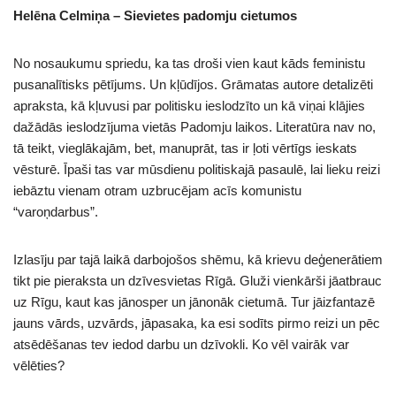
Helēna Celmiņa – Sievietes padomju cietumos
No nosaukumu spriedu, ka tas droši vien kaut kāds feministu
pusanalītisks pētījums. Un kļūdījos. Grāmatas autore detalizēti
apraksta, kā kļuvusi par politisku ieslodzīto un kā viņai klājies
dažādās ieslodzījuma vietās Padomju laikos. Literatūra nav no,
tā teikt, vieglākajām, bet, manuprāt, tas ir ļoti vērtīgs ieskats
vēsturē. Īpaši tas var mūsdienu politiskajā pasaulē, lai lieku reizi
iebāztu vienam otram uzbrucējam acīs komunistu
“varoņdarbus”.
Izlasīju par tajā laikā darbojošos shēmu, kā krievu deģenerātiem
tikt pie pieraksta un dzīvesvietas Rīgā. Gluži vienkārši jāatbrauc
uz Rīgu, kaut kas jānosper un jānonāk cietumā. Tur jāizfantazē
jauns vārds, uzvārds, jāpasaka, ka esi sodīts pirmo reizi un pēc
atsēdēšanas tev iedod darbu un dzīvokli. Ko vēl vairāk var
vēlēties?