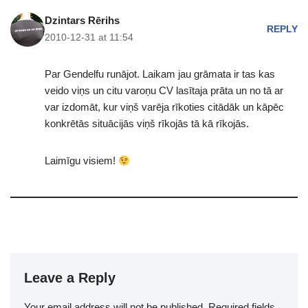
Dzintars Rērihs
REPLY
2010-12-31 at 11:54
Par Gendelfu runājot. Laikam jau grāmata ir tas kas
veido viņs un citu varoņu CV lasītaja prāta un no tā ar
var izdomāt, kur viņš varēja rīkoties citādāk un kāpēc
konkrētās situācijās viņš rīkojās tā kā rīkojās.
Laimīgu visiem!
Leave a Reply
Your email address will not be published.
Required fields