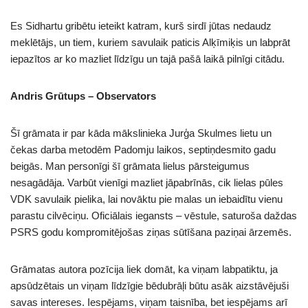
Es Sidhartu gribētu ieteikt katram, kurš sirdī jūtas nedaudz
meklētājs, un tiem, kuriem savulaik paticis Alķīmiķis un labprāt
iepazītos ar ko mazliet līdzīgu un tajā pašā laikā pilnīgi citādu.
Andris Grūtups – Observators
Šī grāmata ir par kāda mākslinieka Jurģa Skulmes lietu un
čekas darba metodēm Padomju laikos, septiņdesmito gadu
beigās. Man personīgi šī grāmata lielus pārsteigumus
nesagādāja. Varbūt vienīgi mazliet jāpabrīnās, cik lielas pūles
VDK savulaik pielika, lai novāktu pie malas un iebaidītu vienu
parastu
cilvēciņu. Oficiālais iegansts – vēstule, saturoša daždas
PSRS godu kompromitējošas ziņas sūtīšana paziņai ārzemēs.
Grāmatas autora pozīcija liek domāt, ka viņam labpatiktu, ja
apsūdzētais un viņam līdzīgie bēdubrāļi būtu asāk aizstāvējuši
savas intereses. Iespējams, viņam taisnība, bet iespējams arī