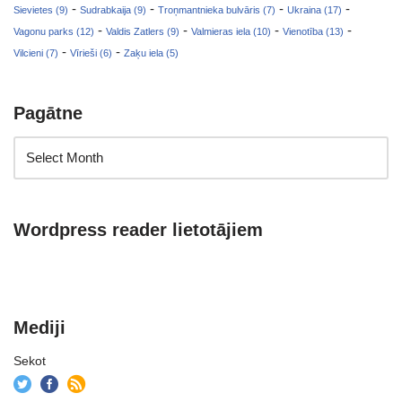
-
-
-
-
Sievietes (9)
Sudrabkaija (9)
Troņmantnieka bulvāris (7)
Ukraina (17)
-
-
-
-
Vagonu parks (12)
Valdis Zatlers (9)
Valmieras iela (10)
Vienotība (13)
-
-
Vilcieni (7)
Vīrieši (6)
Zaķu iela (5)
Pagātne
Wordpress reader lietotājiem
Mediji
Sekot