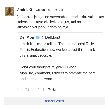
Andris G
@caurums
·
6 Aug
Ja federācija atjauno sacensībās teroristisku valsti, kas
ikdienā slepkavo civiliedzīvotājus, tad no tās ir
jāizstājas vai jāaptur darbība tajā.
Def Mon
@DefMon3
I think it's time to tell the The International Table
Tennis Federation how we feel about this. I think
this is unacceptable.
Send your thoughts to @WTTGlobal
Also like, comment, retweet to promote the post
and spread the word.
1
1
Twitter
Redzēt vairāk