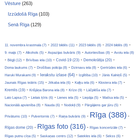
Vēsture
(263)
Izzūdošā Rīga
(103)
Senā Rīga
(129)
-
-
-
-
11. novembra krastmala (7)
2022 bildēs (11)
2023 bildēs (8)
2024 bildēs (8)
-
-
-
-
9. maijs (7)
Alkohols (5)
Aspazijas bulvāris (9)
Autortiesības (8)
Avotu iela (8)
-
-
-
-
-
Covid-19 (23)
Bēgļi (12)
Brīvības iela (10)
Demokrātija (20)
-
-
-
-
Doma laukums (7)
Drošības policija (8)
Dzirnavu iela (8)
Ģertrūdes iela (6)
-
-
-
-
Ierakstu izlase (64)
Haruki Murakami (9)
Izglītība (10)
Jānis Kalniņš (5)
-
-
-
-
Jaunais Rīgas teātris (15)
Jēkaba iela (6)
Kaļķu iela (6)
Klostera iela (7)
-
-
-
-
Kremlis (19)
Krišjāņa Barona iela (8)
Krīze (9)
Lāčplēša iela (7)
-
-
-
-
-
Lato Lapsa (7)
Lielais ķīris (6)
Lienes iela (5)
Liepāja (5)
Matīsa iela (5)
-
-
-
-
Nacionālā apvienība (8)
Nauda (6)
Nodokļi (9)
Pārgājiens gar jūru (5)
Rīga (388)
-
-
-
-
Privātums (10)
Pulvertornis (7)
Raiņa bulvāris (9)
Rīgas foto (316)
-
-
-
Rīgas dome (20)
Rīgas koncertzāle (7)
-
-
-
-
Rīgas putnu cīņa (5)
Saskaņas centrs (12)
Satekles iela (6)
Sekss (6)