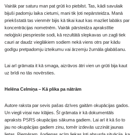
Vairāk par saturu man pat grūti ko piebilst. Tas, kādi savulaik
bijuši padomju laika cietumi, mani tik ļoti nepārsteidza. Manā
priekšstatā tas vienmēr bijis kā tikai kaut kas mazliet labāks par
koncentrācijas nometnēm. Vairāk pārsteidza aprakstītie
neloģiski piespriestie sodi, kā rezultātā slepkavas un zagļi tiek
cauri ar daudz vieglākiem sodiem nekā viens otrs par kādu
godīgu pretpadomju izteikumu vai ārzemju žurnāla glabāšanu.
Lai arī grāmata it kā smaga, aizrāvos ātri vien un grūti bija kaut
uz brīdi no tās novērsties.
Helēna Celmiņa – Kā plika pa nātrām
Autore raksta par sevis pašas dzīves gaitām okupācijas gados.
Un viegli viņai nav klājies. Šī grāmata ir kā dokumentāls
apraksts PSRS okupācijas sākuma gadiem. Lai arī it kā šo to
jau no okupācijas gadiem zinu, tomēr izdevās uzzināt jaunas
lietas. Piemēram, šodienas acīm liekas ļoti absurda situācija, ka