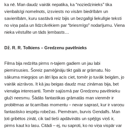
ka nē. Man daudz vairāk nepatika, ka “noziedzinieks” tika
vienbalsīgi nomelnots, izsviests no visām biedrībām un
savienībām, kuru sastāvā reiz bijis un bezgalīgi liekulīgie teksti
no viņa paša un līdzcilvēkiem par “briesmīgo” nodarījumu. Viena
nieka vēstulīte un tāds ļembasts…
Dž. R. R. Tolkiens – Gredzenu pavēlnieks
Filma bija redzēta pirms n-tajiem gadiem un jau labi
piemirsusies. Šoreiz pamēģināju tikt galā ar grāmatu. No
sākuma miegojos un ātri lipa acis ciet, tomēr jo tuvāk beigām, jo
vairāk aizrāvos. It kā jau beigas daudz maz zināmas bija, bet
vienalga interesanti. Tomēr sajūsmā par Gredzenu pavēlnieku
gluži neesmu. Šādās fantastikas grāmatās man vienmēr ir
problēmas ar ticamības momentu – nevar saprast, kur ir varoņu
fantastisko iespēju robežas. Piemēram, burvis Gendalfs. Man
ļoti gribētos zināt, cik tad tieši apdāvināts un spējīgs viņš ir,
pirms kaut ko lasu. Citādi – ej, nu saproti, ko no viņa vispār var