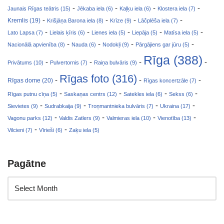
-
-
-
-
Jaunais Rīgas teātris (15)
Jēkaba iela (6)
Kaļķu iela (6)
Klostera iela (7)
-
-
-
-
Kremlis (19)
Krišjāņa Barona iela (8)
Krīze (9)
Lāčplēša iela (7)
-
-
-
-
-
Lato Lapsa (7)
Lielais ķīris (6)
Lienes iela (5)
Liepāja (5)
Matīsa iela (5)
-
-
-
-
Nacionālā apvienība (8)
Nauda (6)
Nodokļi (9)
Pārgājiens gar jūru (5)
Rīga (388)
-
-
-
-
Privātums (10)
Pulvertornis (7)
Raiņa bulvāris (9)
Rīgas foto (316)
-
-
-
Rīgas dome (20)
Rīgas koncertzāle (7)
-
-
-
-
Rīgas putnu cīņa (5)
Saskaņas centrs (12)
Satekles iela (6)
Sekss (6)
-
-
-
-
Sievietes (9)
Sudrabkaija (9)
Troņmantnieka bulvāris (7)
Ukraina (17)
-
-
-
-
Vagonu parks (12)
Valdis Zatlers (9)
Valmieras iela (10)
Vienotība (13)
-
-
Vilcieni (7)
Vīrieši (6)
Zaķu iela (5)
Pagātne