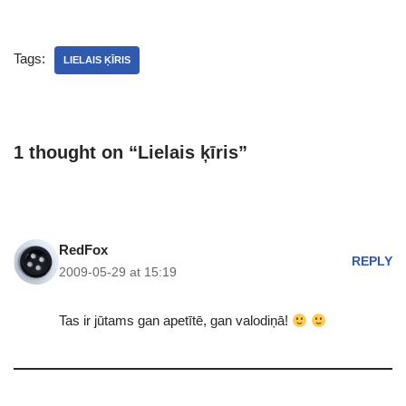
Tags:
LIELAIS ĶĪRIS
1 thought on “Lielais ķīris”
RedFox
REPLY
2009-05-29 at 15:19
Tas ir jūtams gan apetītē, gan valodiņā!