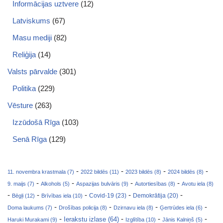
Informācijas uztvere
(12)
Latviskums
(67)
Masu mediji
(82)
Reliģija
(14)
Valsts pārvalde
(301)
Politika
(229)
Vēsture
(263)
Izzūdošā Rīga
(103)
Senā Rīga
(129)
-
-
-
-
11. novembra krastmala (7)
2022 bildēs (11)
2023 bildēs (8)
2024 bildēs (8)
-
-
-
-
9. maijs (7)
Alkohols (5)
Aspazijas bulvāris (9)
Autortiesības (8)
Avotu iela (8)
-
-
-
-
-
Covid-19 (23)
Bēgļi (12)
Brīvības iela (10)
Demokrātija (20)
-
-
-
-
Doma laukums (7)
Drošības policija (8)
Dzirnavu iela (8)
Ģertrūdes iela (6)
-
-
-
-
Ierakstu izlase (64)
Haruki Murakami (9)
Izglītība (10)
Jānis Kalniņš (5)