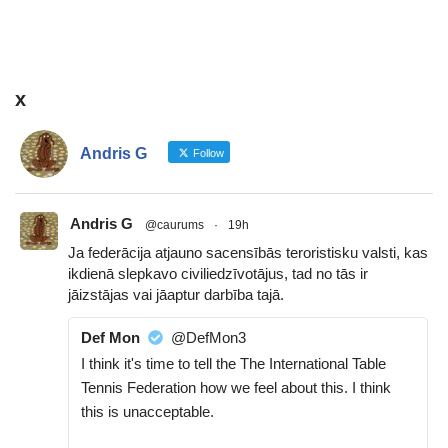
x
Andris G
Follow
Andris G
@caurums
·
19h
Ja federācija atjauno sacensībās teroristisku valsti, kas
ikdienā slepkavo civiliedzīvotājus, tad no tās ir
jāizstājas vai jāaptur darbība tajā.
Def Mon
@DefMon3
I think it's time to tell the The International Table
Tennis Federation how we feel about this. I think
this is unacceptable.