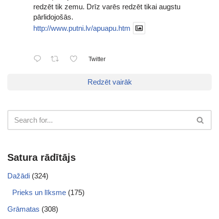
redzēt tik zemu. Drīz varēs redzēt tikai augstu
pārlidojošās.
http://www.putni.lv/apuapu.htm
Twitter
Redzēt vairāk
Satura rādītājs
Dažādi
(324)
Prieks un līksme
(175)
Grāmatas
(308)