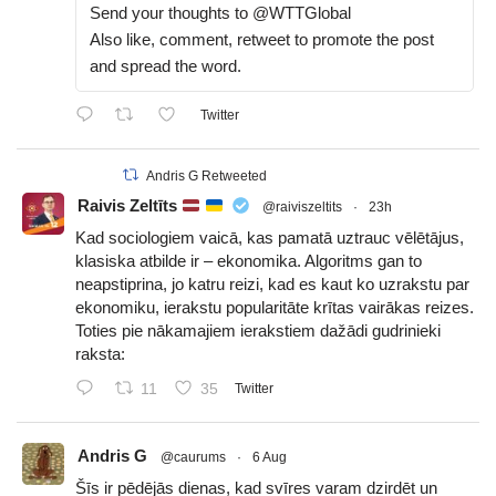
Send your thoughts to @WTTGlobal
Also like, comment, retweet to promote the post
and spread the word.
Twitter
Andris G Retweeted
Raivis Zeltīts
@raiviszeltits
·
23h
Kad sociologiem vaicā, kas pamatā uztrauc vēlētājus,
klasiska atbilde ir – ekonomika. Algoritms gan to
neapstiprina, jo katru reizi, kad es kaut ko uzrakstu par
ekonomiku, ierakstu popularitāte krītas vairākas reizes.
Toties pie nākamajiem ierakstiem dažādi gudrinieki
raksta:
11
35
Twitter
Andris G
@caurums
·
6 Aug
Šīs ir pēdējās dienas, kad svīres varam dzirdēt un