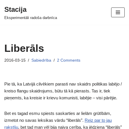
Stacija
Skip
Eksperimentāli radoša darbnīca
to
content
Liberāls
2016-03-15
Sabiedrība
2 Comments
Pie tā, ka Latvijā cilvēkiem parasti nav skaidrs politikas labējo /
kreiso flangu skaidrojums, būtu tā kā pierasts. Tas ir, tiek
pieņemts, ka kreisie ir krievu komunisti, labējie – visi pārējie.
Bet es tagad esmu spiests saskarties ar lielām grūtībām,
izmetot no savas leksikas vārdu “liberāls”.
Reiz par to jau
rakstīju
, bet tad man vēl bija naiva cerība, ka jēdziena “liberāls”