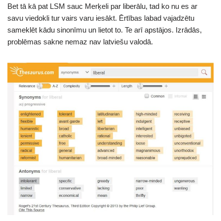
Bet tā kā pat LSM sauc Merķeli par liberālu, tad ko nu es ar
savu viedokli tur vairs varu iesākt. Ērtības labad vajadzētu
sameklēt kādu sinonīmu un lietot to. Te arī apstājos. Izrādās,
problēmas sakne nemaz nav latviešu valodā.