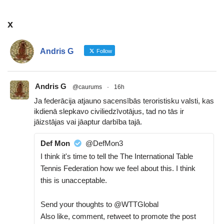
x
Andris G
Follow
Andris G
@caurums
·
16h
Ja federācija atjauno sacensībās teroristisku valsti, kas
ikdienā slepkavo civiliedzīvotājus, tad no tās ir
jāizstājas vai jāaptur darbība tajā.
Def Mon
@DefMon3
I think it's time to tell the The International Table
Tennis Federation how we feel about this. I think
this is unacceptable.
Send your thoughts to @WTTGlobal
Also like, comment, retweet to promote the post