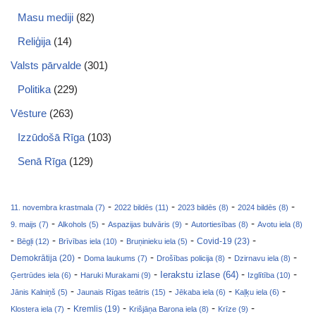
Masu mediji
(82)
Reliģija
(14)
Valsts pārvalde
(301)
Politika
(229)
Vēsture
(263)
Izzūdošā Rīga
(103)
Senā Rīga
(129)
-
-
-
-
11. novembra krastmala (7)
2022 bildēs (11)
2023 bildēs (8)
2024 bildēs (8)
-
-
-
-
9. maijs (7)
Alkohols (5)
Aspazijas bulvāris (9)
Autortiesības (8)
Avotu iela (8)
-
-
-
-
-
Covid-19 (23)
Bēgļi (12)
Brīvības iela (10)
Bruņinieku iela (5)
-
-
-
-
Demokrātija (20)
Doma laukums (7)
Drošības policija (8)
Dzirnavu iela (8)
-
-
-
-
Ierakstu izlase (64)
Ģertrūdes iela (6)
Haruki Murakami (9)
Izglītība (10)
-
-
-
-
Jānis Kalniņš (5)
Jaunais Rīgas teātris (15)
Jēkaba iela (6)
Kaļķu iela (6)
-
-
-
-
Klostera iela (7)
Kremlis (19)
Krišjāņa Barona iela (8)
Krīze (9)