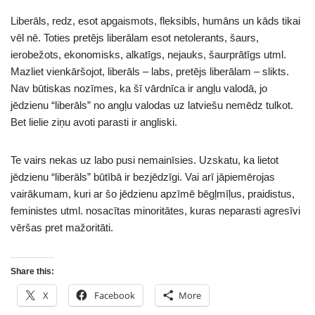
Liberāls, redz, esot apgaismots, fleksibls, humāns un kāds tikai
vēl nē. Toties pretējs liberālam esot netolerants, šaurs,
ierobežots, ekonomisks, alkatīgs, nejauks, šaurprātīgs utml.
Mazliet vienkāršojot, liberāls – labs, pretējs liberālam – slikts.
Nav būtiskas nozīmes, ka šī vārdnīca ir angļu valodā, jo
jēdzienu “liberāls” no angļu valodas uz latviešu nemēdz tulkot.
Bet lielie ziņu avoti parasti ir angliski.
Te vairs nekas uz labo pusi nemainīsies. Uzskatu, ka lietot
jēdzienu “liberāls” būtībā ir bezjēdzīgi. Vai arī jāpiemērojas
vairākumam, kuri ar šo jēdzienu apzīmē bēgļmīļus, praidistus,
feministes utml. nosacītas minoritātes, kuras neparasti agresīvi
vēršas pret mažoritāti.
Share this:
X
Facebook
More