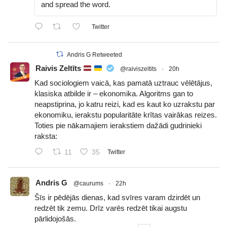
and spread the word.
Twitter
Andris G Retweeted
Raivis Zeltīts
@raiviszeltits
·
20h
Kad sociologiem vaicā, kas pamatā uztrauc vēlētājus,
klasiska atbilde ir – ekonomika. Algoritms gan to
neapstiprina, jo katru reizi, kad es kaut ko uzrakstu par
ekonomiku, ierakstu popularitāte krītas vairākas reizes.
Toties pie nākamajiem ierakstiem dažādi gudrinieki
raksta:
11
35
Twitter
Andris G
@caurums
·
22h
Šīs ir pēdējās dienas, kad svīres varam dzirdēt un
redzēt tik zemu. Drīz varēs redzēt tikai augstu
pārlidojošās.