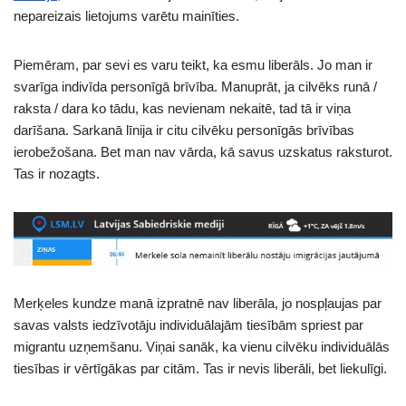
nepareizais lietojums varētu mainīties.
Piemēram, par sevi es varu teikt, ka esmu liberāls. Jo man ir
svarīga indivīda personīgā brīvība. Manuprāt, ja cilvēks runā /
raksta / dara ko tādu, kas nevienam nekaitē, tad tā ir viņa
darīšana. Sarkanā līnija ir citu cilvēku personīgās brīvības
ierobežošana. Bet man nav vārda, kā savus uzskatus raksturot.
Tas ir nozagts.
Merķeles kundze manā izpratnē nav liberāla, jo nospļaujas par
savas valsts iedzīvotāju individuālajām tiesībām spriest par
migrantu uzņemšanu. Viņai sanāk, ka vienu cilvēku individuālās
tiesības ir vērtīgākas par citām. Tas ir nevis liberāli, bet liekulīgi.