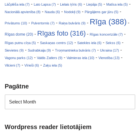
-
-
-
-
-
Lāčplēša iela (7)
Lato Lapsa (7)
Lielais ķīris (6)
Liepāja (5)
Matīsa iela (5)
-
-
-
-
Nacionālā apvienība (8)
Nauda (6)
Nodokļi (9)
Pārgājiens gar jūru (5)
Rīga (388)
-
-
-
-
Privātums (10)
Pulvertornis (7)
Raiņa bulvāris (9)
Rīgas foto (316)
-
-
-
Rīgas dome (20)
Rīgas koncertzāle (7)
-
-
-
-
Rīgas putnu cīņa (5)
Saskaņas centrs (12)
Satekles iela (6)
Sekss (6)
-
-
-
-
Sievietes (9)
Sudrabkaija (9)
Troņmantnieka bulvāris (7)
Ukraina (17)
-
-
-
-
Vagonu parks (12)
Valdis Zatlers (9)
Valmieras iela (10)
Vienotība (13)
-
-
Vilcieni (7)
Vīrieši (6)
Zaķu iela (5)
Pagātne
Wordpress reader lietotājiem