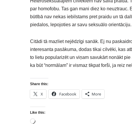
Heteroseksuālajiem cilvēkiem nav sava praida. Tur
par homofobu. Tas gan mani diez ko neuztrauc. Eso
būtībā nav nekas iebilstams pret praidu un tā da
piedalos, lepojoties ar savu seksuālo orientāciju.
Citādi tā mazliet nejēdzīgi sanāk. Ej nu paskaidr
interesanta pasākuma, dodas tikai cilvēki, kas at
to lietu popularizēt un viņam savukārt nonākt pie
ka būt “normālam” ir vismaz tikpat forši, ja reiz 
Share this:
X
Facebook
More
Like this: