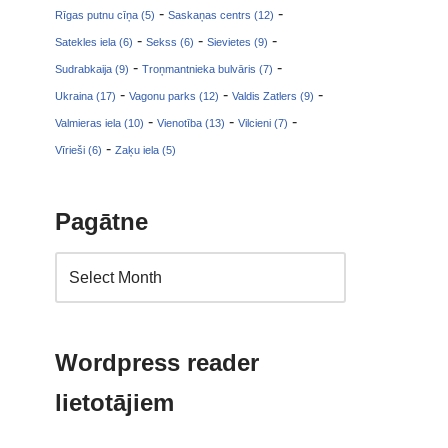
-
-
Rīgas putnu cīņa (5)
Saskaņas centrs (12)
-
-
-
Satekles iela (6)
Sekss (6)
Sievietes (9)
-
-
Sudrabkaija (9)
Troņmantnieka bulvāris (7)
-
-
-
Ukraina (17)
Vagonu parks (12)
Valdis Zatlers (9)
-
-
-
Valmieras iela (10)
Vienotība (13)
Vilcieni (7)
-
Vīrieši (6)
Zaķu iela (5)
Pagātne
Wordpress reader
lietotājiem