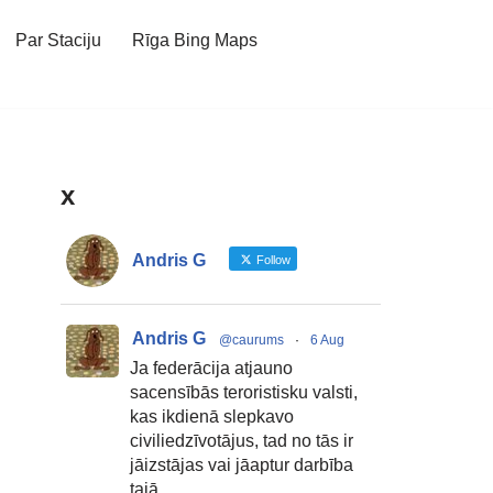
Par Staciju
Rīga Bing Maps
x
Andris G
Follow
Andris G
@caurums
·
6 Aug
Ja federācija atjauno
sacensībās teroristisku valsti,
kas ikdienā slepkavo
civiliedzīvotājus, tad no tās ir
jāizstājas vai jāaptur darbība
tajā.