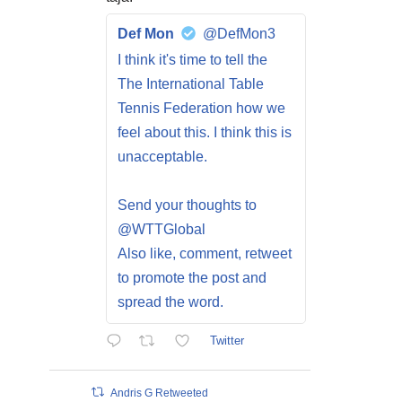
Def Mon
@DefMon3
I think it's time to tell the
The International Table
Tennis Federation how we
feel about this. I think this is
unacceptable.
Send your thoughts to
@WTTGlobal
Also like, comment, retweet
to promote the post and
spread the word.
Twitter
Andris G Retweeted