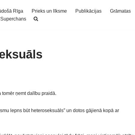
ūdošā Rīga
Prieks un līksme
Publikācijas
Grāmatas
Superchans
eksuāls
 tomēr ņemt dalību praidā.
“Esmu lepns būt heteroseksuāls” un dotos gājienā kopā ar