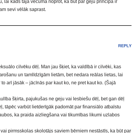
 lai kāds tajā vecumā noprot, ka būt par geju principā ir
šam sevi vēlāk saprast.
REPLY
suālo cilvēku dēļ. Man jau šķiet, ka valdībā ir cilvēki, kas
arošanu un tamlīdzīgām lietām, bet nedara reālas lietas, lai
r to arī jāsāk – jācīnās par kaut ko, ne pret kaut ko. (Šajā
ība šķirta, pajukušas ne geju vai lesbiešu dēļ, bet gan dēļ
, tāpēc varbūt lietderīgāk padomāt par finansiālo atbalstu
aubos, ka praida aizliegšana vai tikumības likumi uzlabos
vai pirmsskolas skolotājs saviem bērniem nestāstīs, ka būt par