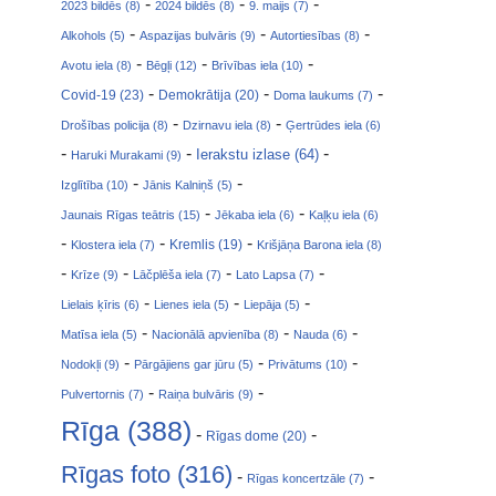
-
-
-
2023 bildēs (8)
2024 bildēs (8)
9. maijs (7)
-
-
-
Alkohols (5)
Aspazijas bulvāris (9)
Autortiesības (8)
-
-
-
Avotu iela (8)
Bēgļi (12)
Brīvības iela (10)
-
-
-
Covid-19 (23)
Demokrātija (20)
Doma laukums (7)
-
-
Drošības policija (8)
Dzirnavu iela (8)
Ģertrūdes iela (6)
-
-
-
Ierakstu izlase (64)
Haruki Murakami (9)
-
-
Izglītība (10)
Jānis Kalniņš (5)
-
-
Jaunais Rīgas teātris (15)
Jēkaba iela (6)
Kaļķu iela (6)
-
-
-
Klostera iela (7)
Kremlis (19)
Krišjāņa Barona iela (8)
-
-
-
-
Krīze (9)
Lāčplēša iela (7)
Lato Lapsa (7)
-
-
-
Lielais ķīris (6)
Lienes iela (5)
Liepāja (5)
-
-
-
Matīsa iela (5)
Nacionālā apvienība (8)
Nauda (6)
-
-
-
Nodokļi (9)
Pārgājiens gar jūru (5)
Privātums (10)
-
-
Pulvertornis (7)
Raiņa bulvāris (9)
Rīga (388)
-
-
Rīgas dome (20)
Rīgas foto (316)
-
-
Rīgas koncertzāle (7)