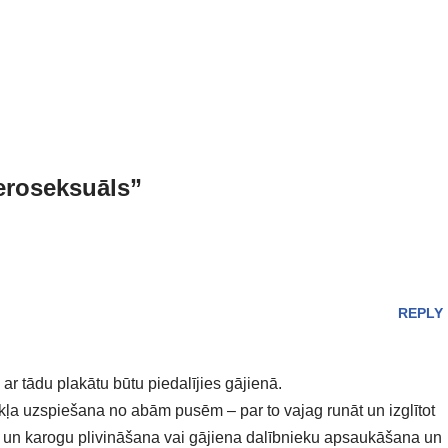
eroseksuāls”
REPLY
 ar tādu plakātu būtu piedalījies gājienā.
kļa uzspiešana no abām pusēm – par to vajag runāt un izglītot
ā un karogu plivināšana vai gājiena dalībnieku apsaukāšana un