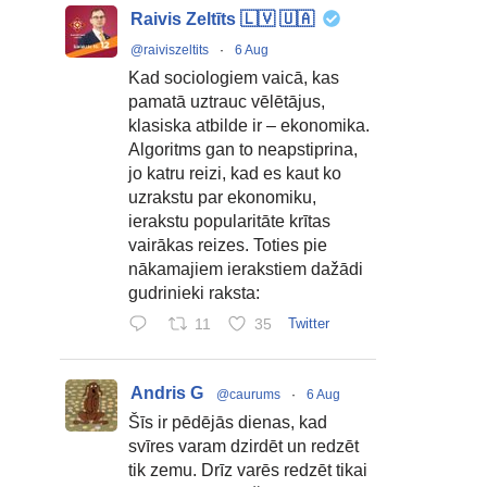
Raivis Zeltīts 🇱🇻 🇺🇦
@raiviszeltits
·
6 Aug
Kad sociologiem vaicā, kas
pamatā uztrauc vēlētājus,
klasiska atbilde ir – ekonomika.
Algoritms gan to neapstiprina,
jo katru reizi, kad es kaut ko
uzrakstu par ekonomiku,
ierakstu popularitāte krītas
vairākas reizes. Toties pie
nākamajiem ierakstiem dažādi
gudrinieki raksta:
11
35
Twitter
Andris G
@caurums
·
6 Aug
Šīs ir pēdējās dienas, kad
svīres varam dzirdēt un redzēt
tik zemu. Drīz varēs redzēt tikai