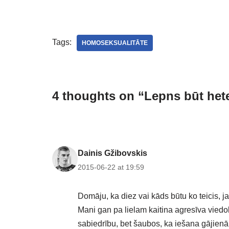
Tags:
HOMOSEKSUALITĀTE
4 thoughts on “Lepns būt het
Dainis Gžibovskis
2015-06-22 at 19:59
Domāju, ka diez vai kāds būtu ko teicis, ja
Mani gan pa lielam kaitina agresīva viedo
sabiedrību, bet šaubos, ka iešana gājien