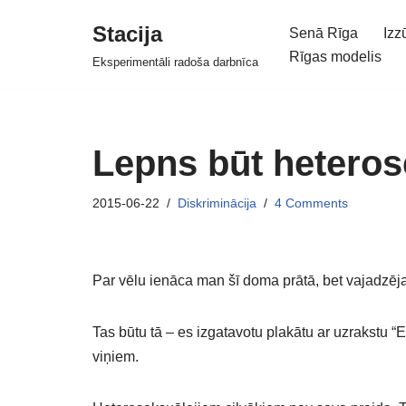
Stacija
Senā Rīga
Izz
Skip
Rīgas modelis
Eksperimentāli radoša darbnīca
to
content
Lepns būt heteros
2015-06-22
Diskriminācija
4 Comments
Par vēlu ienāca man šī doma prātā, bet vajadzēja
Tas būtu tā – es izgatavotu plakātu ar uzrakstu 
viņiem.