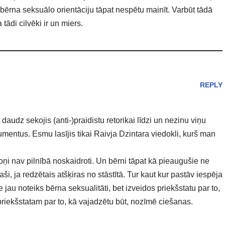
s bērna seksuālo orientāciju tāpat nespētu mainīt. Varbūt tādā
tādi cilvēki ir un miers.
REPLY
daudz sekojis (anti-)praidistu retorikai līdzi un nezinu viņu
mentus. Esmu lasījis tikai Raivja Dzintara viedokli, kurš man
oņi nav pilnībā noskaidroti. Un bērni tāpat kā pieaugušie ne
aši, ja redzētais atšķiras no stāstītā. Tur kaut kur pastāv iespēja
 jau noteiks bērna seksualitāti, bet izveidos priekšstatu par to,
a priekšstatam par to, kā vajadzētu būt, nozīmē ciešanas.