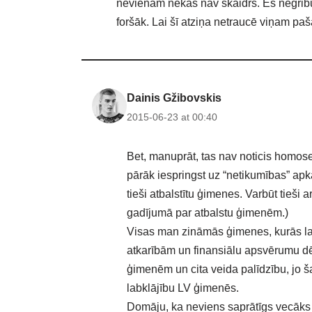
nevienam nekas nav skaidrs. Es negribu,
foršāk. Lai šī atziņa netraucē viņam pa
Dainis Gžibovskis
2015-06-23 at 00:40
Bet, manuprāt, tas nav noticis homosek
pārāk iespringst uz “netikumības” apk
tieši atbalstītu ģimenes. Varbūt tieši a
gadījumā par atbalstu ģimenēm.)
Visas man zināmās ģimenes, kurās laul
atkarībām un finansiālu apsvērumu dēļ
ģimenēm un cita veida palīdzību, jo š
labklājību LV ģimenēs.
Domāju, ka neviens saprātīgs vecāks 