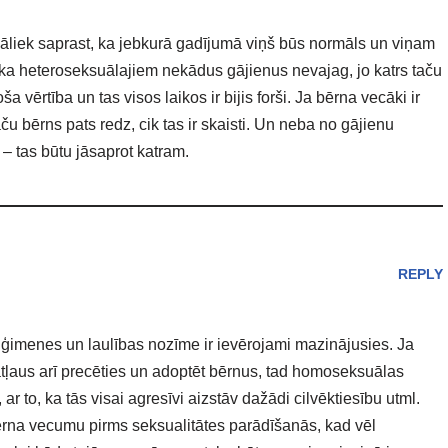
jāliek saprast, ka jebkurā gadījumā viņš būs normāls un viņam
 ka heteroseksuālajiem nekādus gājienus nevajag, jo katrs taču
a vērtība un tas visos laikos ir bijis forši. Ja bērna vecāki ir
aču bērns pats redz, cik tas ir skaisti. Un neba no gājienu
– tas būtu jāsaprot katram.
REPLY
tā ģimenes un laulības nozīme ir ievērojami mazinājusies. Ja
ļaus arī precēties un adoptēt bērnus, tad homoseksuālas
, ar to, ka tās visai agresīvi aizstāv dažādi cilvēktiesību utml.
 bērna vecumu pirms seksualitātes parādīšanās, kad vēl