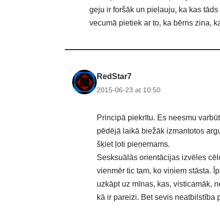
geju ir foršāk un pieļauju, ka kas tād
vecumā pietiek ar to, ka bērns zina, ka 
RedStar7
2015-06-23 at 10:50
Principā piekrītu. Es neesmu varbūt 
pēdējā laikā biežāk izmantotos argu
šķiet ļoti pieņemams.
Sesksuālās orientācijas izvēles cēl
vienmēr tic tam, ko viņiem stāsta. Īp
uzkāpt uz mīnas, kas, visticamāk, ne
kā ir pareizi. Bet sevis neatbilstīb