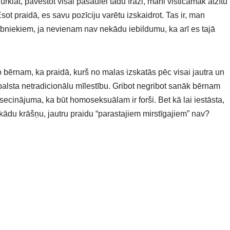
klāt, pavēstot visai pasaulei tādu frāzi, mani visticamāk atzītu
t praidā, es savu pozīciju varētu izskaidrot. Tas ir, man
lībniekiem, ja nevienam nav nekādu iebildumu, ka arī es tajā
o bērnam, ka praidā, kurš no malas izskatās pēc visai jautra un
balsta netradicionālu mīlestību. Gribot negribot sanāk bērnam
 secinājuma, ka būt homoseksuālam ir forši. Bet kā lai iestāsta,
nekādu krāšņu, jautru praidu “parastajiem mirstīgajiem” nav?