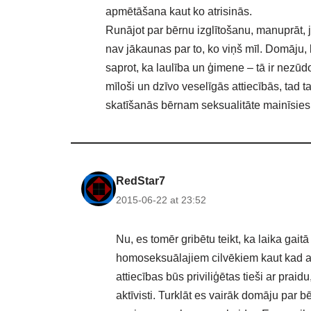
apmētāšana kaut ko atrisinās.
Runājot par bērnu izglītošanu, manuprāt, 
nav jākaunas par to, ko viņš mīl. Domāju,
saprot, ka laulība un ģimene – tā ir nezūdoš
mīloši un dzīvo veselīgās attiecībās, tad t
skatīšanās bērnam seksualitāte mainīsies 
RedStar7
2015-06-22 at 23:52
Nu, es tomēr gribētu teikt, ka laika gai
homoseksuālajiem cilvēkiem kaut kad at
attiecības būs priviliģētas tieši ar praidu
aktīvisti. Turklāt es vairāk domāju par