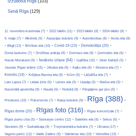
Izzūdošā Rīga
(103)
Senā Rīga
(129)
-
-
-
-
11. novembra krastmala (7)
2022 bildēs (11)
2023 bildēs (8)
2024 bildēs (8)
-
-
-
-
9. maijs (7)
Alkohols (5)
Aspazijas bulvāris (9)
Autortiesības (8)
Avotu iela (8)
-
-
-
-
-
Covid-19 (23)
Bēgļi (12)
Brīvības iela (10)
Demokrātija (20)
-
-
-
-
Doma laukums (7)
Drošības policija (8)
Dzirnavu iela (8)
Ģertrūdes iela (6)
-
-
-
-
Ierakstu izlase (64)
Haruki Murakami (9)
Izglītība (10)
Jānis Kalniņš (5)
-
-
-
-
Jaunais Rīgas teātris (15)
Jēkaba iela (6)
Kaļķu iela (6)
Klostera iela (7)
-
-
-
-
Kremlis (19)
Krišjāņa Barona iela (8)
Krīze (9)
Lāčplēša iela (7)
-
-
-
-
-
Lato Lapsa (7)
Lielais ķīris (6)
Lienes iela (5)
Liepāja (5)
Matīsa iela (5)
-
-
-
-
Nacionālā apvienība (8)
Nauda (6)
Nodokļi (9)
Pārgājiens gar jūru (5)
Rīga (388)
-
-
-
-
Privātums (10)
Pulvertornis (7)
Raiņa bulvāris (9)
Rīgas foto (316)
-
-
-
Rīgas dome (20)
Rīgas koncertzāle (7)
-
-
-
-
Rīgas putnu cīņa (5)
Saskaņas centrs (12)
Satekles iela (6)
Sekss (6)
-
-
-
-
Sievietes (9)
Sudrabkaija (9)
Troņmantnieka bulvāris (7)
Ukraina (17)
-
-
-
-
Vagonu parks (12)
Valdis Zatlers (9)
Valmieras iela (10)
Vienotība (13)