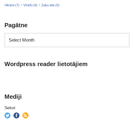
-
-
Vilcieni (7)
Vīrieši (6)
Zaķu iela (5)
Pagātne
Wordpress reader lietotājiem
Mediji
Sekot