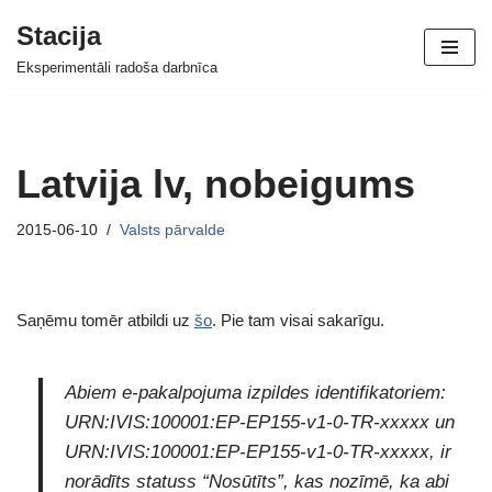
Stacija
Skip
Eksperimentāli radoša darbnīca
to
content
Latvija lv, nobeigums
2015-06-10
Valsts pārvalde
Saņēmu tomēr atbildi uz
šo
. Pie tam visai sakarīgu.
Abiem e-pakalpojuma izpildes identifikatoriem:
URN:IVIS:100001:EP-EP155-v1-0-TR-xxxxx un
URN:IVIS:100001:EP-EP155-v1-0-TR-xxxxx, ir
norādīts statuss “Nosūtīts”, kas nozīmē, ka abi