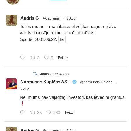
Andris G
@caurums
·
7 Aug
Toties mums ir manabalss el vē, kas saņem prāvu
valsts finansējumu un cenzē iniciatīvas.
Sports, 2001.06.22.
3
5
Twitter
Andris G Retweeted
Normunds Kuplēns ASL
@normundskuplens
·
7 Aug
Nē, mums nav vajadzīgi investori, kas ieved migrantus
35
260
Twitter
Andris G
@caurums
·
6 Aug