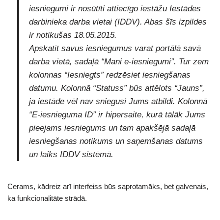
iesniegumi ir nosūtīti attiecīgo iestāžu Iestādes
darbinieka darba vietai (IDDV). Abas šīs izpildes
ir notikušas 18.05.2015.
Apskatīt savus iesniegumus varat portālā savā
darba vietā, sadaļā “Mani e-iesniegumi”. Tur zem
kolonnas “Iesniegts” redzēsiet iesniegšanas
datumu. Kolonnā “Statuss” būs attēlots “Jauns”,
ja iestāde vēl nav sniegusi Jums atbildi. Kolonnā
“E-iesnieguma ID” ir hipersaite, kurā tālāk Jums
pieejams iesniegums un tam apakšējā sadaļā
iesniegšanas notikums un saņemšanas datums
un laiks IDDV sistēmā.
Cerams, kādreiz arī interfeiss būs saprotamāks, bet galvenais,
ka funkcionalitāte strādā.