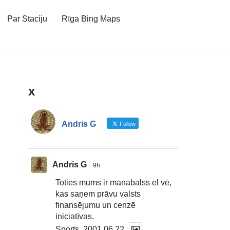
Par Staciju
Rīga Bing Maps
x
Andris G
Follow
Andris G
9h
Toties mums ir manabalss el vē,
kas saņem prāvu valsts
finansējumu un cenzē
iniciatīvas.
Sports, 2001.06.22.