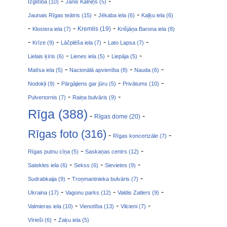
-
-
Izglītība (10)
Jānis Kalniņš (5)
-
-
Jaunais Rīgas teātris (15)
Jēkaba iela (6)
Kaļķu iela (6)
-
-
-
Klostera iela (7)
Kremlis (19)
Krišjāņa Barona iela (8)
-
-
-
-
Krīze (9)
Lāčplēša iela (7)
Lato Lapsa (7)
-
-
-
Lielais ķīris (6)
Lienes iela (5)
Liepāja (5)
-
-
-
Matīsa iela (5)
Nacionālā apvienība (8)
Nauda (6)
-
-
-
Nodokļi (9)
Pārgājiens gar jūru (5)
Privātums (10)
-
-
Pulvertornis (7)
Raiņa bulvāris (9)
Rīga (388)
-
-
Rīgas dome (20)
Rīgas foto (316)
-
-
Rīgas koncertzāle (7)
-
-
Rīgas putnu cīņa (5)
Saskaņas centrs (12)
-
-
-
Satekles iela (6)
Sekss (6)
Sievietes (9)
-
-
Sudrabkaija (9)
Troņmantnieka bulvāris (7)
-
-
-
Ukraina (17)
Vagonu parks (12)
Valdis Zatlers (9)
-
-
-
Valmieras iela (10)
Vienotība (13)
Vilcieni (7)
-
Vīrieši (6)
Zaķu iela (5)