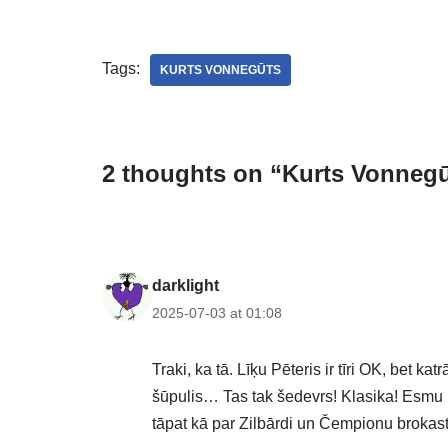
Tags:
KURTS VONNEGŪTS
2 thoughts on “Kurts Vonnegūt
darklight
2025-07-03 at 01:08
Traki, ka tā. Līķu Pēteris ir tīri OK, bet 
šūpulis… Tas tak šedevrs! Klasika! Esmu pā
tāpat kā par Zilbārdi un Čempionu brokast