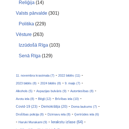
Reliģija
(14)
Valsts pārvalde
(301)
Politika
(229)
Vēsture
(263)
Izzūdošā Rīga
(103)
Senā Rīga
(129)
-
-
11. novembra krastmala (7)
2022 bildēs (11)
-
-
-
2023 bildēs (8)
2024 bildēs (8)
9. maijs (7)
-
-
-
Alkohols (5)
Aspazijas bulvāris (9)
Autortiesības (8)
-
-
-
Avotu iela (8)
Bēgļi (12)
Brīvības iela (10)
-
-
-
Covid-19 (23)
Demokrātija (20)
Doma laukums (7)
-
-
Drošības policija (8)
Dzirnavu iela (8)
Ģertrūdes iela (6)
-
-
-
Ierakstu izlase (64)
Haruki Murakami (9)