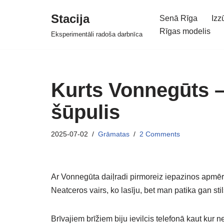
Stacija
Senā Rīga
Izz
Skip
Rīgas modelis
Eksperimentāli radoša darbnīca
to
content
Kurts Vonnegūts –
šūpulis
2025-07-02
Grāmatas
2 Comments
Ar Vonnegūta daiļradi pirmoreiz iepazinos apmēr
Neatceros vairs, ko lasīju, bet man patika gan stil
Brīvajiem brīžiem biju ievilcis telefonā kaut kur 