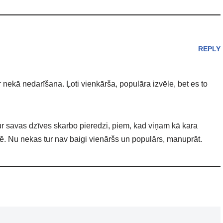
REPLY
 nekā nedarīšana. Ļoti vienkārša, populāra izvēle, bet es to
aur savas dzīves skarbo pieredzi, piem, kad viņam kā kara
. Nu nekas tur nav baigi vienāršs un populārs, manuprāt.