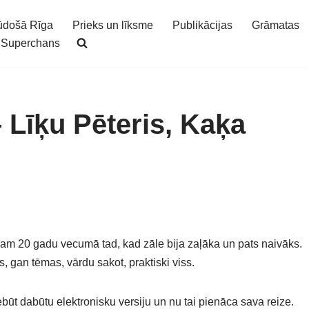
ūdošā Rīga
Prieks un līksme
Publikācijas
Grāmatas
Superchans
 Līķu Pēteris, Kaķa
am 20 gadu vecumā tad, kad zāle bija zaļāka un pats naivāks.
s, gan tēmas, vārdu sakot, praktiski viss.
nebūt dabūtu elektronisku versiju un nu tai pienāca sava reize.