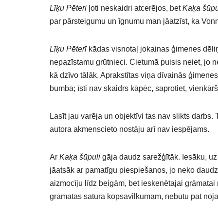
Līķu Pēteri
ļoti neskaidri atcerējos, bet
Kaķa šūpu
par pārsteigumu un īgnumu man jāatzīst, ka Vonne
Līķu Pēterī
kādas visnotaļ jokainas ģimenes dēli
nepazīstamu grūtnieci. Cietumā puisis neiet, jo n
kā dzīvo tālāk. Aprakstītas viņa dīvainās ģimenes 
bumba; īsti nav skaidrs kāpēc, saprotiet, vienkārš
Lasīt jau varēja un objektīvi tas nav slikts darbs.
autora akmenscieto nostāju arī nav iespējams.
Ar
Kaķa šūpuli
gāja daudz sarežģītāk. Iesāku, u
jāatsāk ar pamatīgu piespiešanos, jo neko daudz 
aizmocīju līdz beigām, bet ieskenētajai grāmatai
grāmatas satura kopsavilkumam, nebūtu pat nojau