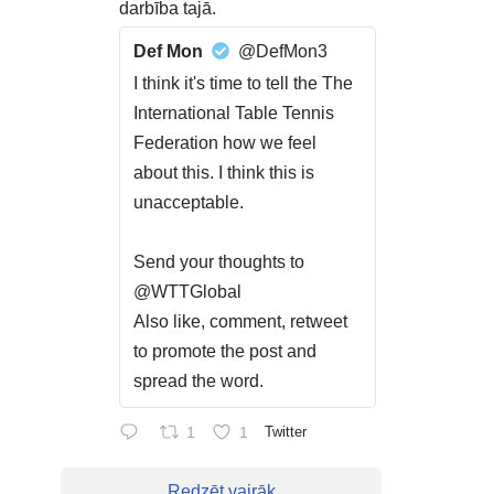
darbība tajā.
Def Mon
@DefMon3
I think it's time to tell the The
International Table Tennis
Federation how we feel
about this. I think this is
unacceptable.
Send your thoughts to
@WTTGlobal
Also like, comment, retweet
to promote the post and
spread the word.
1
1
Twitter
Redzēt vairāk