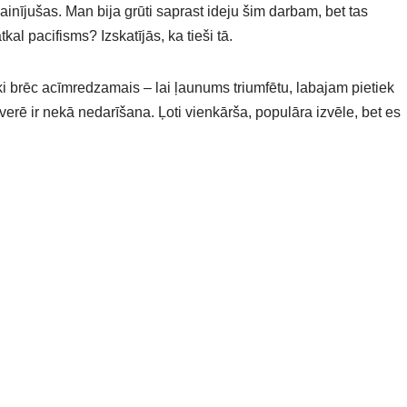
inījušas. Man bija grūti saprast ideju šim darbam, bet tas
al pacifisms? Izskatījās, ka tieši tā.
i brēc acīmredzamais – lai ļaunums triumfētu, labajam pietiek
erē ir nekā nedarīšana. Ļoti vienkārša, populāra izvēle, bet es