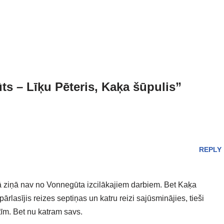
s – Līķu Pēteris, Kaķa šūpulis”
REPLY
katrā ziņā nav no Vonnegūta izcilākajiem darbiem. Bet Kaķa
rlasījis reizes septiņas un katru reizi sajūsminājies, tieši
īm. Bet nu katram savs.