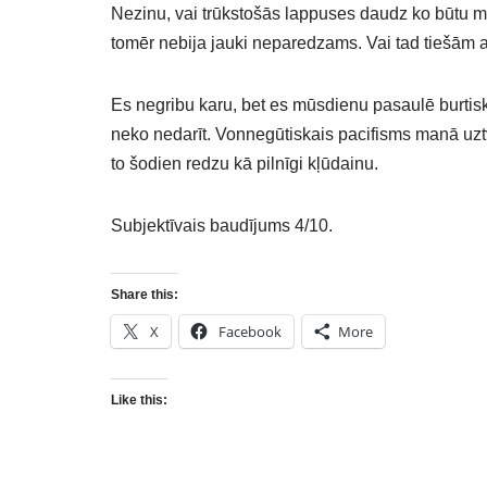
Nezinu, vai trūkstošās lappuses daudz ko būtu ma
tomēr nebija jauki neparedzams. Vai tad tiešām atk
Es negribu karu, bet es mūsdienu pasaulē burtisk
neko nedarīt. Vonnegūtiskais pacifisms manā uztv
to šodien redzu kā pilnīgi kļūdainu.
Subjektīvais baudījums 4/10.
Share this:
X
Facebook
More
Like this: