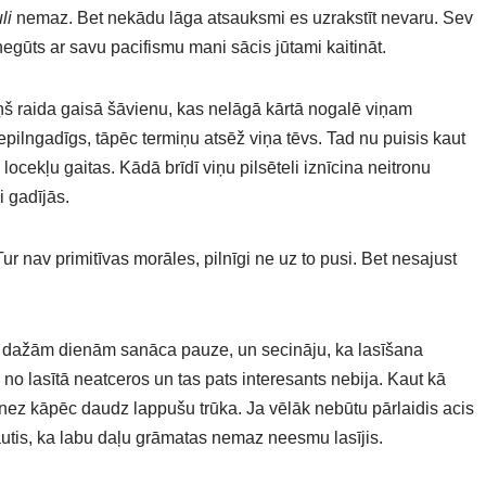
li
nemaz. Bet nekādu lāga atsauksmi es uzrakstīt nevaru. Sev
gūts ar savu pacifismu mani sācis jūtami kaitināt.
ņš raida gaisā šāvienu, kas nelāgā kārtā nogalē viņam
epilngadīgs, tāpēc termiņu atsēž viņa tēvs. Tad nu puisis kaut
locekļu gaitas. Kādā brīdī viņu pilsēteli iznīcina neitronu
i gadījās.
 Tur nav primitīvas morāles, pilnīgi ne uz to pusi. Bet nesajust
z dažām dienām sanāca pauze, un secināju, ka lasīšana
no lasītā neatceros un tas pats interesants nebija. Kaut kā
 nez kāpēc daudz lappušu trūka. Ja vēlāk nebūtu pārlaidis acis
tis, ka labu daļu grāmatas nemaz neesmu lasījis.