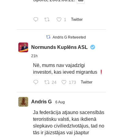
1
Twitter
Andris G Retweeted
Normunds Kuplēns ASL
21h
Nē, mums nav vajadzīgi
investori, kas ieved migrantus
24
173
Twitter
Andris G
6 Aug
Ja federācija atjauno sacensībās
teroristisku valsti, kas ikdienā
slepkavo civiliedzīvotājus, tad no
tās ir jāizstājas vai jāaptur