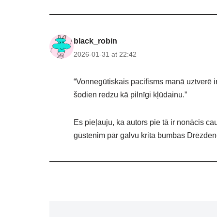
black_robin
2026-01-31 at 22:42
“Vonnegūtiskais pacifisms manā uztverē ir
šodien redzu kā pilnīgi kļūdainu.”
Es pieļauju, ka autors pie tā ir nonācis c
gūstenim pār galvu krita bumbas Drēzdenē