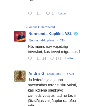
1
Twitter
Andris G Retweeted
Normunds Kuplēns ASL
@normundskuplens
·
21h
Nē, mums nav vajadzīgi
investori, kas ieved migrantus ❗
24
173
Twitter
Andris G
@caurums
·
6 Aug
Ja federācija atjauno
sacensībās teroristisku valsti,
kas ikdienā slepkavo
civiliedzīvotājus, tad no tās ir
jāizstājas vai jāaptur darbība
tajā.