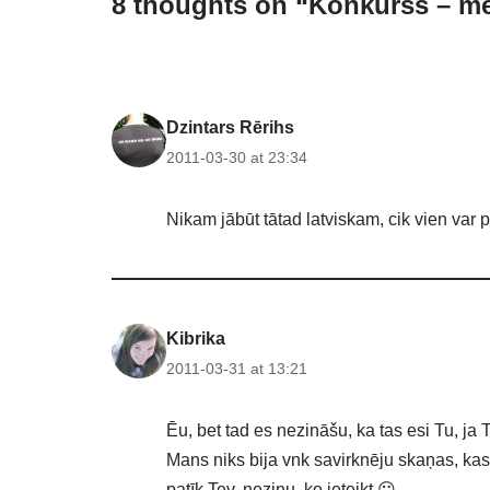
8 thoughts on “Konkurss – me
Dzintars Rērihs
2011-03-30 at 23:34
Nikam jābūt tātad latviskam, cik vien var p
Kibrika
2011-03-31 at 13:21
Ēu, bet tad es nezināšu, ka tas esi Tu, ja
Mans niks bija vnk savirknēju skaņas, kas
patīk Tev, nezinu, ko ieteikt 😛