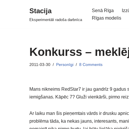
Stacija
Senā Rīga
Izz
Skip
Rīgas modelis
Eksperimentāli radoša darbnīca
to
content
Konkurss – meklē
2011-03-30
Personīgi
8 Comments
Mans nikneims RedStar7 ir jau gandrīz 9 gadus s
iemigšanas. Kāpēc 7? Gluži vienkārši, pirmo reizi
Ar laiku man šis pieņemtais vārds ir drusku apnici
problēma tāda, ka nekas jauns, interesants, mani
nomainīt nika pirmo burtu, lai būtu lielāka piekriš