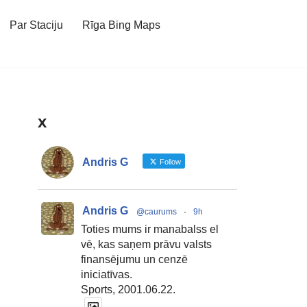
Par Staciju
Rīga Bing Maps
x
Andris G
Follow
Andris G
@caurums
·
9h
Toties mums ir manabalss el
vē, kas saņem prāvu valsts
finansējumu un cenzē
iniciatīvas.
Sports, 2001.06.22.