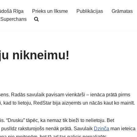
ūdošā Rīga
Prieks un līksme
Publikācijas
Grāmatas
Superchans
ju nikneimu!
ens. Radās savulaik pavisam vienkārši – ienāca prātā pirms
, kad to lietoju, RedStar bija aizņemts un nācās kaut ko mainīt.
s. “Drusku” tāpēc, ka nemaz tik bieži to nelietoju. Bet
 puslīdz raksturojošs nenāk prātā. Savulaik
Dzinča
man ieteica
ana pie meitenēm, bet tā arī tas palicis nerealizēts.