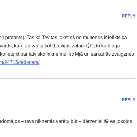
REPLY
 protams). Tas kā Tev tas jokstiņš no multenes ir ielikts kā
ārds, kuru arī var tulkot (Latvijas zaļais 🙂 ), to kā bloga
ko ieteikt par latvisko nikneimu! 🙂 Mjā un sarkanās zvaigznes
m/24715/red-stars/
REPLY
edomājos – tavs niknemis varētu būt – dārzenis! 😀 es jokojos