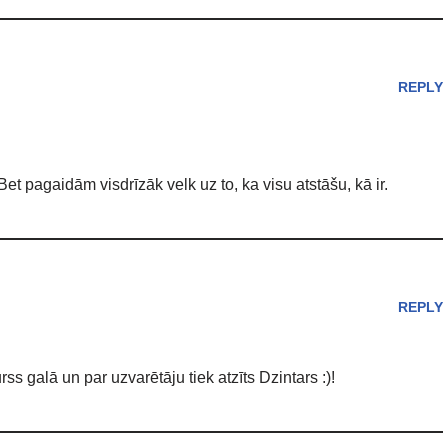
REPLY
et pagaidām visdrīzāk velk uz to, ka visu atstāšu, kā ir.
REPLY
s galā un par uzvarētāju tiek atzīts Dzintars :)!