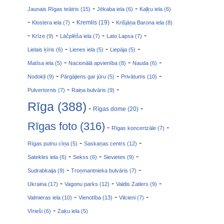
-
-
Jaunais Rīgas teātris (15)
Jēkaba iela (6)
Kaļķu iela (6)
-
-
-
Klostera iela (7)
Kremlis (19)
Krišjāņa Barona iela (8)
-
-
-
-
Krīze (9)
Lāčplēša iela (7)
Lato Lapsa (7)
-
-
-
Lielais ķīris (6)
Lienes iela (5)
Liepāja (5)
-
-
-
Matīsa iela (5)
Nacionālā apvienība (8)
Nauda (6)
-
-
-
Nodokļi (9)
Pārgājiens gar jūru (5)
Privātums (10)
-
-
Pulvertornis (7)
Raiņa bulvāris (9)
Rīga (388)
-
-
Rīgas dome (20)
Rīgas foto (316)
-
-
Rīgas koncertzāle (7)
-
-
Rīgas putnu cīņa (5)
Saskaņas centrs (12)
-
-
-
Satekles iela (6)
Sekss (6)
Sievietes (9)
-
-
Sudrabkaija (9)
Troņmantnieka bulvāris (7)
-
-
-
Ukraina (17)
Vagonu parks (12)
Valdis Zatlers (9)
-
-
-
Valmieras iela (10)
Vienotība (13)
Vilcieni (7)
-
Vīrieši (6)
Zaķu iela (5)