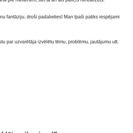
anu fantāziju, droši padalieties! Man īpaši patiks iespējami
tu par uzvarētāja izvēlētu tēmu, problēmu, jautājumu utt.