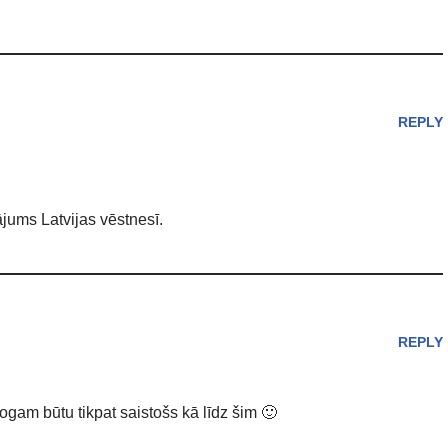
REPLY
ājums Latvijas vēstnesī.
REPLY
ogam būtu tikpat saistošs kā līdz šim 🙂