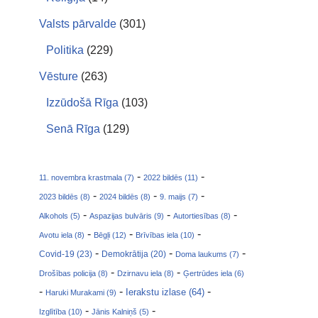
Valsts pārvalde
(301)
Politika
(229)
Vēsture
(263)
Izzūdošā Rīga
(103)
Senā Rīga
(129)
-
-
11. novembra krastmala (7)
2022 bildēs (11)
-
-
-
2023 bildēs (8)
2024 bildēs (8)
9. maijs (7)
-
-
-
Alkohols (5)
Aspazijas bulvāris (9)
Autortiesības (8)
-
-
-
Avotu iela (8)
Bēgļi (12)
Brīvības iela (10)
-
-
-
Covid-19 (23)
Demokrātija (20)
Doma laukums (7)
-
-
Drošības policija (8)
Dzirnavu iela (8)
Ģertrūdes iela (6)
-
-
-
Ierakstu izlase (64)
Haruki Murakami (9)
-
-
Izglītība (10)
Jānis Kalniņš (5)