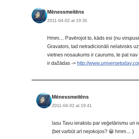
Mēnessmeitēns
2011-04-02 at 19:35
Hmm… Pavērojot to, kāds esi (nu virspusēji
Gravators, tad netradicionāli nelatvisks uzv
vietnes nosaukums ir caurums, te pat nav 
ir dažādas ->
http://www.universetoday.co
Mēnessmeitēns
2011-04-02 at 19:41
lasu Tavu ierakstu par veģetārismu un i
(bet varbūt arī nejokojos? 😀 hmm… )