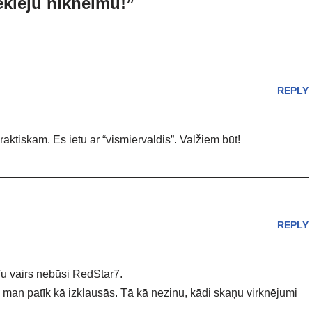
klēju nikneimu!”
REPLY
raktiskam. Es ietu ar “vismiervaldis”. Valžiem būt!
REPLY
 Tu vairs nebūsi RedStar7.
 man patīk kā izklausās. Tā kā nezinu, kādi skaņu virknējumi