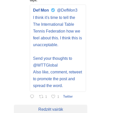
Def Mon
@DefMon3
I think it's time to tell the
The International Table
Tennis Federation how we
feel about this. I think this is
unacceptable.
Send your thoughts to
@WTTGlobal
Also like, comment, retweet
to promote the post and
spread the word.
1
1
Twitter
Redzēt vairāk