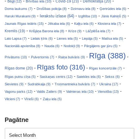
-
-
-
-
-
Covid-19 (23)
Bēgļi (12)
Brīvības iela (10)
Demokrātija (20)
-
-
-
-
Doma laukums (7)
Drošības policija (8)
Dzirnavu iela (8)
Ģertrūdes iela (6)
-
-
-
-
Ierakstu izlase (64)
Haruki Murakami (9)
Izglītība (10)
Jānis Kalniņš (5)
-
-
-
-
Jaunais Rīgas teātris (15)
Jēkaba iela (6)
Kaļķu iela (6)
Klostera iela (7)
-
-
-
-
Kremlis (19)
Krišjāņa Barona iela (8)
Krīze (9)
Lāčplēša iela (7)
-
-
-
-
-
Lato Lapsa (7)
Lielais ķīris (6)
Lienes iela (5)
Liepāja (5)
Matīsa iela (5)
-
-
-
-
Nacionālā apvienība (8)
Nauda (6)
Nodokļi (9)
Pārgājiens gar jūru (5)
Rīga (388)
-
-
-
-
Privātums (10)
Pulvertornis (7)
Raiņa bulvāris (9)
Rīgas foto (316)
-
-
-
Rīgas dome (20)
Rīgas koncertzāle (7)
-
-
-
-
Rīgas putnu cīņa (5)
Saskaņas centrs (12)
Satekles iela (6)
Sekss (6)
-
-
-
-
Sievietes (9)
Sudrabkaija (9)
Troņmantnieka bulvāris (7)
Ukraina (17)
-
-
-
-
Vagonu parks (12)
Valdis Zatlers (9)
Valmieras iela (10)
Vienotība (13)
-
-
Vilcieni (7)
Vīrieši (6)
Zaķu iela (5)
Pagātne