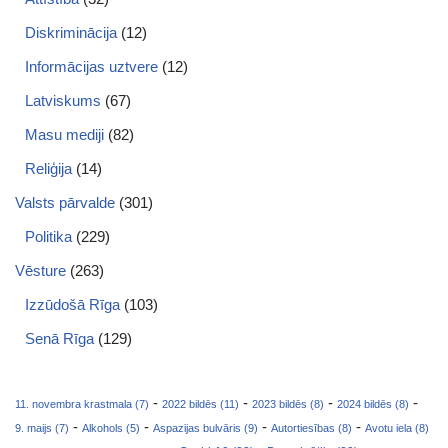
Diskriminācija
(12)
Informācijas uztvere
(12)
Latviskums
(67)
Masu mediji
(82)
Reliģija
(14)
Valsts pārvalde
(301)
Politika
(229)
Vēsture
(263)
Izzūdošā Rīga
(103)
Senā Rīga
(129)
-
-
-
-
11. novembra krastmala (7)
2022 bildēs (11)
2023 bildēs (8)
2024 bildēs (8)
-
-
-
-
9. maijs (7)
Alkohols (5)
Aspazijas bulvāris (9)
Autortiesības (8)
Avotu iela (8)