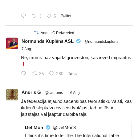
3
5
Twitter
Andris G Retweeted
Normunds Kuplēns ASL
@normundskuplens
·
7 Aug
Nē, mums nav vajadzīgi investori, kas ieved migrantus
35
260
Twitter
Andris G
@caurums
·
6 Aug
Ja federācija atjauno sacensībās teroristisku valsti, kas
ikdienā slepkavo civiliedzīvotājus, tad no tās ir
jāizstājas vai jāaptur darbība tajā.
Def Mon
@DefMon3
I think it's time to tell the The International Table