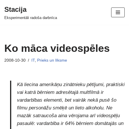
Stacija
Skip
Eksperimentāli radoša darbnīca
to
content
Ko māca videospēles
2008-10-30
IT
,
Prieks un līksme
Kā liecina amerikāņu zinātnieku pētījumi, praktiski
vai katrā bērniem adresētajā multfilmā ir
vardarbības elementi, bet vairāk nekā pusē šo
filmu personāžu smēķē un lieto alkoholu. Ne
mazāk satraucoša aina vērojama arī videospēļu
pasaulē: vardarbība ir 64% bērniem domātajās un