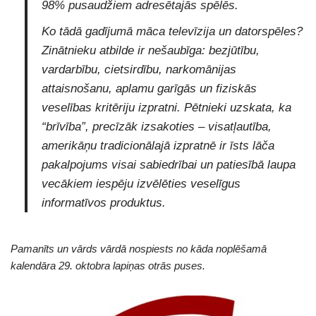
98% pusaudžiem adresētajās spēlēs.
Ko tādā gadījumā māca televīzija un datorspēles?
Zinātnieku atbilde ir nešaubīga: bezjūtību,
vardarbību, cietsirdību, narkomānijas
attaisnošanu, aplamu garīgās un fiziskās
veselības kritēriju izpratni. Pētnieki uzskata, ka
“brīvība”, precīzāk izsakoties – visatļautība,
amerikāņu tradicionālajā izpratnē ir īsts lāča
pakalpojums visai sabiedrībai un patiesībā laupa
vecākiem iespēju izvēlēties veselīgus
informatīvos produktus.
Pamanīts un vārds vārdā nospiests no kāda noplēšamā
kalendāra 29. oktobra lapiņas otrās puses.