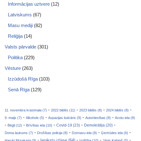
Informācijas uztvere
(12)
Latviskums
(67)
Masu mediji
(82)
Reliģija
(14)
Valsts pārvalde
(301)
Politika
(229)
Vēsture
(263)
Izzūdošā Rīga
(103)
Senā Rīga
(129)
-
-
-
-
11. novembra krastmala (7)
2022 bildēs (11)
2023 bildēs (8)
2024 bildēs (8)
-
-
-
-
9. maijs (7)
Alkohols (5)
Aspazijas bulvāris (9)
Autortiesības (8)
Avotu iela (8)
-
-
-
-
-
Covid-19 (23)
Bēgļi (12)
Brīvības iela (10)
Demokrātija (20)
-
-
-
-
Doma laukums (7)
Drošības policija (8)
Dzirnavu iela (8)
Ģertrūdes iela (6)
-
-
-
-
Ierakstu izlase (64)
Haruki Murakami (9)
Izglītība (10)
Jānis Kalniņš (5)