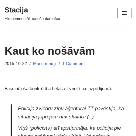
Stacija
Skip
Eksperimentāli radoša darbnīca
to
content
Kaut ko nošāvām
2015-10-22
Masu mediji
1 Comment
Fascinējoša konkrētība Letas / Tvnet / u.c. izpildījumā.
Policija zviedru ziņu aģentūrai TT pavēstīja, ka
situācija joprojām nav skaidra (..)
Viņš (policists) arī apstiprināja, ka policija pie