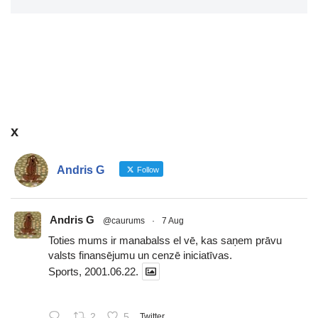
x
Andris G
Follow
Andris G
@caurums
·
7 Aug
Toties mums ir manabalss el vē, kas saņem prāvu
valsts finansējumu un cenzē iniciatīvas.
Sports, 2001.06.22.
2
5
Twitter