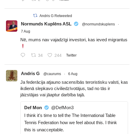
Andris G Retweeted
Normunds Kuplēns ASL
@normundskuplens
·
7 Aug
Nē, mums nav vajadzīgi investori, kas ieved migrantus
34
244
Twitter
Andris G
@caurums
·
6 Aug
Ja federācija atjauno sacensībās teroristisku valsti, kas
ikdienā slepkavo civiliedzīvotājus, tad no tās ir
jāizstājas vai jāaptur darbība tajā.
Def Mon
@DefMon3
I think it's time to tell the The International Table
Tennis Federation how we feel about this. I think
this is unacceptable.