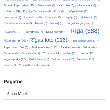
-
-
-
-
Jaunais Rīgas teātris (15)
Jēkaba iela (6)
Kaļķu iela (6)
Klostera iela (7)
-
-
-
-
Kremlis (19)
Krišjāņa Barona iela (8)
Krīze (9)
Lāčplēša iela (7)
-
-
-
-
-
Lato Lapsa (7)
Lielais ķīris (6)
Lienes iela (5)
Liepāja (5)
Matīsa iela (5)
-
-
-
-
Nacionālā apvienība (8)
Nauda (6)
Nodokļi (9)
Pārgājiens gar jūru (5)
Rīga (388)
-
-
-
-
Privātums (10)
Pulvertornis (7)
Raiņa bulvāris (9)
Rīgas foto (316)
-
-
-
Rīgas dome (20)
Rīgas koncertzāle (7)
-
-
-
-
Rīgas putnu cīņa (5)
Saskaņas centrs (12)
Satekles iela (6)
Sekss (6)
-
-
-
-
Sievietes (9)
Sudrabkaija (9)
Troņmantnieka bulvāris (7)
Ukraina (17)
-
-
-
-
Vagonu parks (12)
Valdis Zatlers (9)
Valmieras iela (10)
Vienotība (13)
-
-
Vilcieni (7)
Vīrieši (6)
Zaķu iela (5)
Pagātne