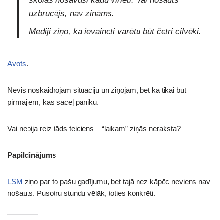
skolas nošāvusi kādu vīrieti. Vai nošauts
uzbrucējs, nav zināms.
Mediji ziņo, ka ievainoti varētu būt četri cilvēki.
Avots
.
Nevis noskaidrojam situāciju un ziņojam, bet ka tikai būt
pirmajiem, kas saceļ paniku.
Vai nebija reiz tāds teiciens – “laikam” ziņās neraksta?
Papildinājums
LSM
ziņo par to pašu gadījumu, bet tajā nez kāpēc neviens nav
nošauts. Pusotru stundu vēlāk, toties konkrēti.