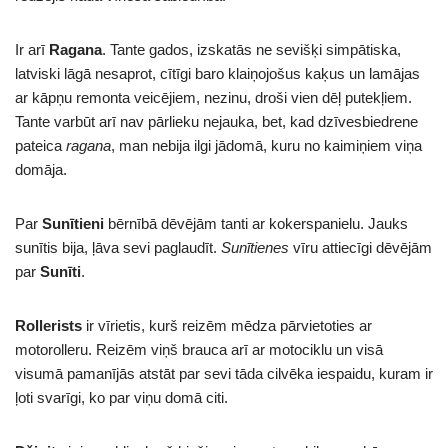
Ir arī
Ragana
. Tante gados, izskatās ne sevišķi simpātiska,
latviski lāgā nesaprot, cītīgi baro klaiņojošus kaķus un lamājas
ar kāpņu remonta veicējiem, nezinu, droši vien dēļ putekļiem.
Tante varbūt arī nav pārlieku nejauka, bet, kad dzīvesbiedrene
pateica
ragana
, man nebija ilgi jādomā, kuru no kaimiņiem viņa
domāja.
Par
Sunītieni
bērnībā dēvējām tanti ar kokerspanielu. Jauks
sunītis bija, ļāva sevi paglaudīt.
Sunītienes
vīru attiecīgi dēvējām
par
Sunīti
.
Rollerists
ir vīrietis, kurš reizēm mēdza pārvietoties ar
motorolleru. Reizēm viņš brauca arī ar motociklu un visā
visumā pamanījās atstāt par sevi tāda cilvēka iespaidu, kuram ir
ļoti svarīgi, ko par viņu domā citi.