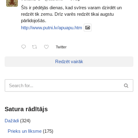
Šīs ir pēdējās dienas, kad svīres varam dzirdēt un
redzēt tik zemu. Drīz varēs redzēt tikai augstu
pārlidojošās.
http://www.putni.lv/apuapu.htm
Twitter
Redzēt vairāk
Satura rādītājs
Dažādi
(324)
Prieks un līksme
(175)