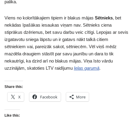
palika.
Viens no kolorītākajiem tipiem ir blakus mājas
Sētnieks
, bet
nekādas īpašākas iesaukas viņam nav. Sētnieks ciena
stiprākus dzērienus, bet savu darbu veic cītīgi. Lepojas ar sevis
izgatavotu sniega lāpstu un ir gatavs nākt talkā citiem
sētniekiem vai, pareizāk sakot, sētniecēm. Vēl viņš mēdz
mazdēla draugiem stāstīt par savu jaunību un dara to tik
nekautrīgi, ka dzird arī no blakus mājas. Viņa īsto vārdu
uzzinājām, skatoties LTV raidījumu
Ielas garumā
.
Share this:
X
Facebook
More
Like this: