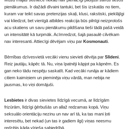
pienākumus. Ir dažādi dīvaini tantuki, bet šis izskatās no tiem,
kuram var teikt savas pretenzijas skaļi, klusi, rakstiski, pieklājīgi
vai kliedzot, bet vienīgā atbildes reakcija būs pilnīgi neizprotošs
acu skatiens un savu pienākumu pildīšana tieši tādā pašā veidā
un intensitātē kā turpmāk. Acīmredzot, šajā pasaulē cilvēkam
nav interesanti. Attiecīgi dēvējam viņu par
Kosmonauti
.
Bērnības dzīvesvietā vecāki vienu sievieti dēvēja par
Slīdeni
.
Reiz jautāju, kāpēc tā. Nu, viņa īpatnēji kāpjot pa kāpnēm. Es
gan neko tādu nespēju saskatīt. Kad vecāki runāja ar kādiem
citiem kaimiņiem un pieminēja viņu vārdā, man nebija ne
jausmas, ko viņi domājuši.
Lesbietes
ir divas sievietes līdzīgā vecumā, ar līdzīgām
frizūrām, līdzīgi ģērbušās un allaž redzamas kopā. Viņu
seksuālo orientāciju nezinu un nav arī tā, ka tas mani ļoti
interesētu, bet nekad (un tas ir gadiem ilgi) viņas neesmu
redzējis kāda vīrieša sabiedrībā.