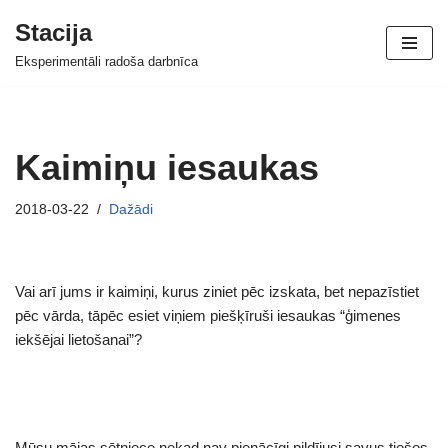
Stacija
Skip
Eksperimentāli radoša darbnīca
to
content
Kaimiņu iesaukas
2018-03-22
Dažādi
Vai arī jums ir kaimiņi, kurus ziniet pēc izskata, bet nepazīstiet
pēc vārda, tāpēc esiet viņiem piešķīruši iesaukas “ģimenes
iekšējai lietošanai”?
Mūsu mājas sētniece nekad nav pienācīgi pildījusi savus tiešos