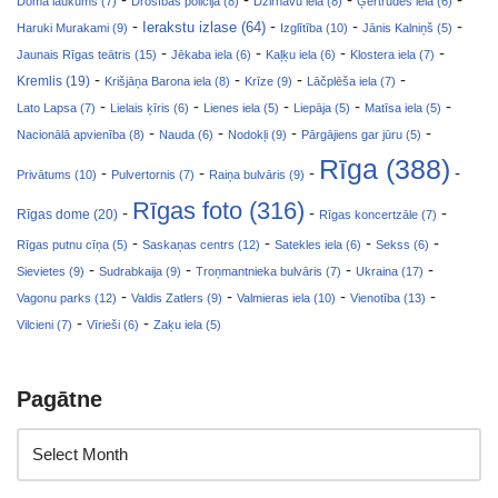
Doma laukums (7)
Drošības policija (8)
Dzirnavu iela (8)
Ģertrūdes iela (6)
-
-
-
-
Ierakstu izlase (64)
Haruki Murakami (9)
Izglītība (10)
Jānis Kalniņš (5)
-
-
-
-
Jaunais Rīgas teātris (15)
Jēkaba iela (6)
Kaļķu iela (6)
Klostera iela (7)
-
-
-
-
Kremlis (19)
Krišjāņa Barona iela (8)
Krīze (9)
Lāčplēša iela (7)
-
-
-
-
-
Lato Lapsa (7)
Lielais ķīris (6)
Lienes iela (5)
Liepāja (5)
Matīsa iela (5)
-
-
-
-
Nacionālā apvienība (8)
Nauda (6)
Nodokļi (9)
Pārgājiens gar jūru (5)
Rīga (388)
-
-
-
-
Privātums (10)
Pulvertornis (7)
Raiņa bulvāris (9)
Rīgas foto (316)
-
-
-
Rīgas dome (20)
Rīgas koncertzāle (7)
-
-
-
-
Rīgas putnu cīņa (5)
Saskaņas centrs (12)
Satekles iela (6)
Sekss (6)
-
-
-
-
Sievietes (9)
Sudrabkaija (9)
Troņmantnieka bulvāris (7)
Ukraina (17)
-
-
-
-
Vagonu parks (12)
Valdis Zatlers (9)
Valmieras iela (10)
Vienotība (13)
-
-
Vilcieni (7)
Vīrieši (6)
Zaķu iela (5)
Pagātne