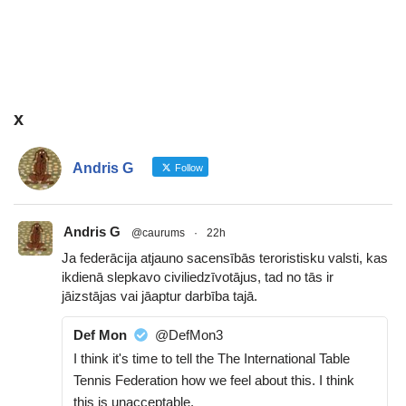
x
Andris G
Follow
Andris G
@caurums
·
22h
Ja federācija atjauno sacensībās teroristisku valsti, kas
ikdienā slepkavo civiliedzīvotājus, tad no tās ir
jāizstājas vai jāaptur darbība tajā.
Def Mon
@DefMon3
I think it's time to tell the The International Table
Tennis Federation how we feel about this. I think
this is unacceptable.