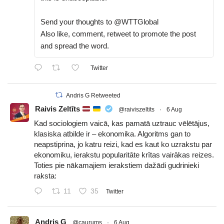
Send your thoughts to @WTTGlobal
Also like, comment, retweet to promote the post
and spread the word.
Twitter
Andris G Retweeted
Raivis Zeltīts
@raiviszeltits
·
6 Aug
Kad sociologiem vaicā, kas pamatā uztrauc vēlētājus,
klasiska atbilde ir – ekonomika. Algoritms gan to
neapstiprina, jo katru reizi, kad es kaut ko uzrakstu par
ekonomiku, ierakstu popularitāte krītas vairākas reizes.
Toties pie nākamajiem ierakstiem dažādi gudrinieki
raksta:
11
35
Twitter
Andris G
@caurums
·
6 Aug