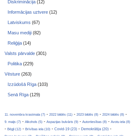
Diskriminācija
(12)
Informācijas uztvere
(12)
Latviskums
(67)
Masu mediji
(82)
Reliģija
(14)
Valsts pārvalde
(301)
Politika
(229)
Vēsture
(263)
Izzūdošā Rīga
(103)
Senā Rīga
(129)
-
-
-
-
11. novembra krastmala (7)
2022 bildēs (11)
2023 bildēs (8)
2024 bildēs (8)
-
-
-
-
9. maijs (7)
Alkohols (5)
Aspazijas bulvāris (9)
Autortiesības (8)
Avotu iela (8)
-
-
-
-
-
Covid-19 (23)
Bēgļi (12)
Brīvības iela (10)
Demokrātija (20)
-
-
-
-