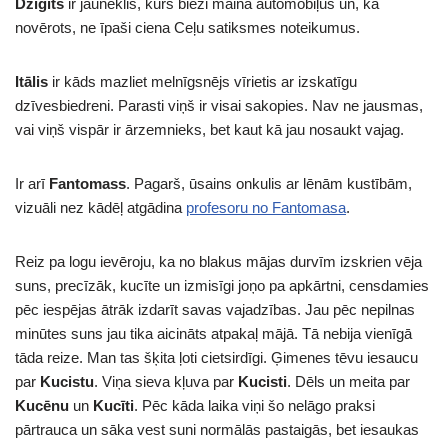
Džigits
ir jauneklis, kurš bieži maina automobiļus un, kā
novērots, ne īpaši ciena Ceļu satiksmes noteikumus.
Itālis
ir kāds mazliet melnīgsnējs vīrietis ar izskatīgu
dzīvesbiedreni. Parasti viņš ir visai sakopies. Nav ne jausmas,
vai viņš vispār ir ārzemnieks, bet kaut kā jau nosaukt vajag.
Ir arī
Fantomass
. Pagarš, ūsains onkulis ar lēnām kustībām,
vizuāli nez kādēļ atgādina
profesoru no Fantomasa
.
Reiz pa logu ievēroju, ka no blakus mājas durvīm izskrien vēja
suns, precīzāk, kucīte un izmisīgi joņo pa apkārtni, censdamies
pēc iespējas ātrāk izdarīt savas vajadzības. Jau pēc nepilnas
minūtes suns jau tika aicināts atpakaļ mājā. Tā nebija vienīgā
tāda reize. Man tas šķita ļoti cietsirdīgi. Ģimenes tēvu iesaucu
par
Kucistu
. Viņa sieva kļuva par
Kucisti
. Dēls un meita par
Kucēnu
un
Kucīti
. Pēc kāda laika viņi šo nelāgo praksi
pārtrauca un sāka vest suni normālās pastaigās, bet iesaukas